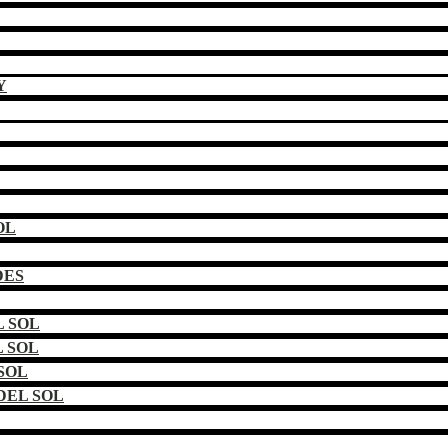
Y
OL
DES
 SOL
 SOL
SOL
DEL SOL