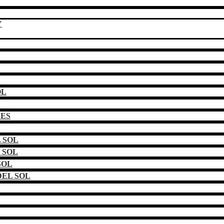
Y
OL
DES
 SOL
 SOL
SOL
EL SOL