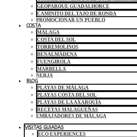
GEOPARQUE GUADALHORCE
CAMINITO DEL TAJO DE RONDA
PROMOCIONAR UN PUEBLO
COSTA
MÁLAGA
COSTA DEL SOL
TORREMOLINOS
BENALMÁDENA
FUENGIROLA
MARBELLA
NERJA
BLOG
PLAYAS DE MÁLAGA
PLAYAS COSTA DEL SOL
PLAYAS DE LA AXARQUÍA
RECETAS MALAGUEÑAS
EMBAJADORES DE MÁLAGA
VISITAS GUIADAS
ECO EXPERIENCES