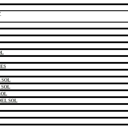
Y
OL
DES
 SOL
 SOL
SOL
EL SOL