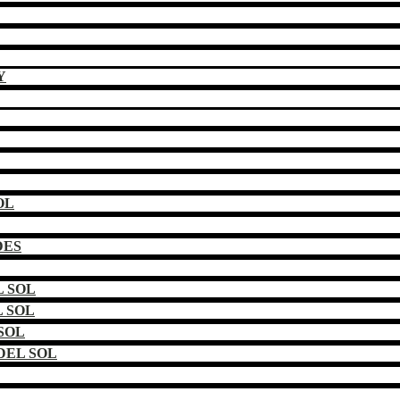
Y
OL
DES
 SOL
 SOL
SOL
DEL SOL