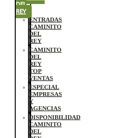
DEL
REY
ENTRADAS
CAMINITO
DEL
REY
CAMINITO
DEL
REY
TOP
VENTAS
ESPECIAL
EMPRESAS
Y
AGENCIAS
DISPONIBILIDAD
CAMINITO
DEL