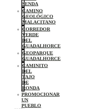
SENDA
CAMINO
GEOLÓGICO
MALACITANO
CORREDOR
VERDE
DEL
GUADALHORCE
GEOPARQUE
GUADALHORCE
CAMINITO
DEL
TAJO
DE
RONDA
PROMOCIONAR
UN
PUEBLO