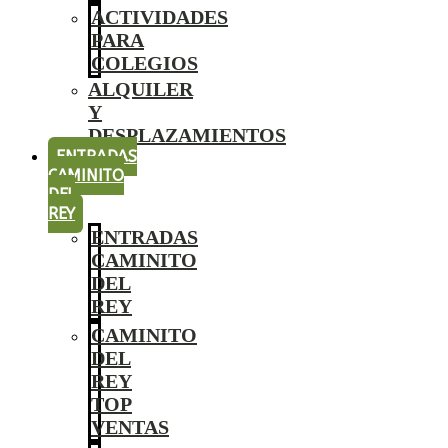
ACTIVIDADES
PARA
COLEGIOS
ALQUILER
Y
DESPLAZAMIENTOS
ENTRADAS
CAMINITO
DEL
REY
ENTRADAS
CAMINITO
DEL
REY
CAMINITO
DEL
REY
TOP
VENTAS