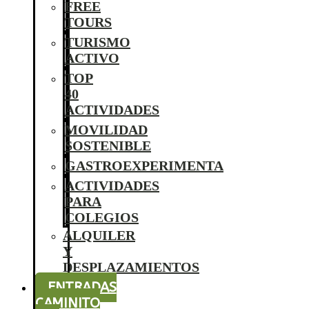
FREE
TOURS
TURISMO
ACTIVO
TOP
40
ACTIVIDADES
MOVILIDAD
SOSTENIBLE
GASTROEXPERIMENTA
ACTIVIDADES
PARA
COLEGIOS
ALQUILER
Y
DESPLAZAMIENTOS
ENTRADAS
CAMINITO