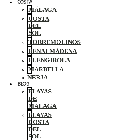
COSTA
MÁLAGA
COSTA
DEL
SOL
TORREMOLINOS
BENALMÁDENA
FUENGIROLA
MARBELLA
NERJA
BLOG
PLAYAS
DE
MÁLAGA
PLAYAS
COSTA
DEL
SOL