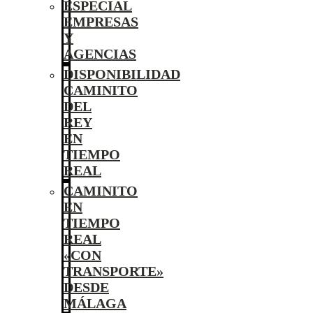
ESPECIAL
EMPRESAS
Y
AGENCIAS
DISPONIBILIDAD
CAMINITO
DEL
REY
EN
TIEMPO
REAL
CAMINITO
EN
TIEMPO
REAL
«CON
TRANSPORTE»
DESDE
MÁLAGA