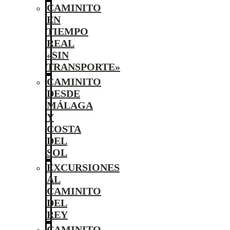
CAMINITO
EN
TIEMPO
REAL
«SIN
TRANSPORTE»
CAMINITO
DESDE
MÁLAGA
Y
COSTA
DEL
SOL
EXCURSIONES
AL
CAMINITO
DEL
REY
CAMINITO