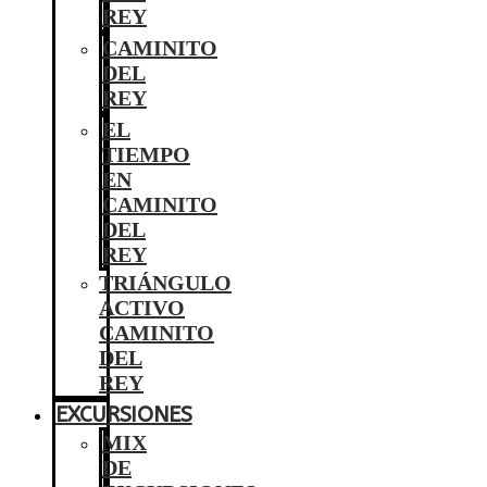
REY
CAMINITO
DEL
REY
EL
TIEMPO
EN
CAMINITO
DEL
REY
TRIÁNGULO
ACTIVO
CAMINITO
DEL
REY
EXCURSIONES
MIX
DE