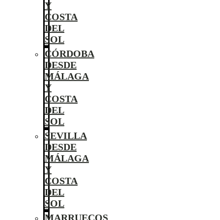
Y
COSTA
DEL
SOL
CÓRDOBA
DESDE
MÁLAGA
Y
COSTA
DEL
SOL
SEVILLA
DESDE
MÁLAGA
Y
COSTA
DEL
SOL
MARRUECOS