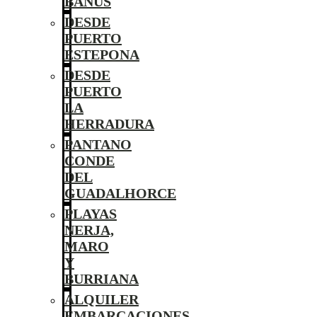
BANÚS
DESDE
PUERTO
ESTEPONA
DESDE
PUERTO
LA
HERRADURA
PANTANO
CONDE
DEL
GUADALHORCE
PLAYAS
NERJA,
MARO
Y
BURRIANA
ALQUILER
EMBARCACIONES