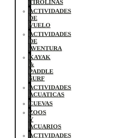
TIROLINAS
ACTIVIDADES
DE
VUELO
ACTIVIDADES
DE
AVENTURA
KAYAK
&
PADDLE
SURF
ACTIVIDADES
ACUATICAS
CUEVAS
ZOOS
Y
ACUARIOS
ACTIVIDADES