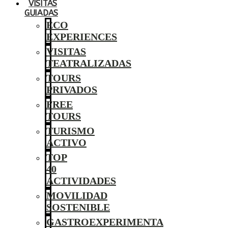
VISITAS
GUIADAS
ECO
EXPERIENCES
VISITAS
TEATRALIZADAS
TOURS
PRIVADOS
FREE
TOURS
TURISMO
ACTIVO
TOP
40
ACTIVIDADES
MOVILIDAD
SOSTENIBLE
GASTROEXPERIMENTA