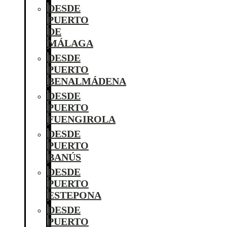
DESDE
PUERTO
DE
MÁLAGA
DESDE
PUERTO
BENALMÁDENA
DESDE
PUERTO
FUENGIROLA
DESDE
PUERTO
BANÚS
DESDE
PUERTO
ESTEPONA
DESDE
PUERTO