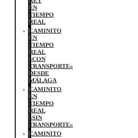
REY
EN
TIEMPO
REAL
CAMINITO
EN
TIEMPO
REAL
«CON
TRANSPORTE»
DESDE
MÁLAGA
CAMINITO
EN
TIEMPO
REAL
«SIN
TRANSPORTE»
CAMINITO