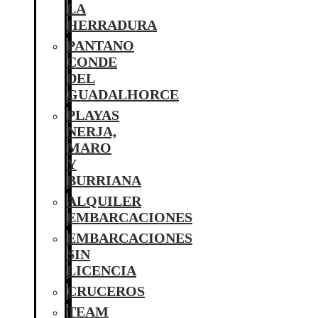
LA
HERRADURA
PANTANO
CONDE
DEL
GUADALHORCE
PLAYAS
NERJA,
MARO
Y
BURRIANA
ALQUILER
EMBARCACIONES
EMBARCACIONES
SIN
LICENCIA
CRUCEROS
TEAM