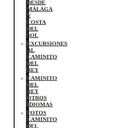
DESDE
MÁLAGA
Y
COSTA
DEL
SOL
EXCURSIONES
AL
CAMINITO
DEL
REY
CAMINITO
DEL
REY
OTROS
IDIOMAS
FOTOS
CAMINITO
DEL