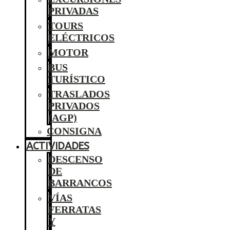
PRIVADAS
TOURS
ELÉCTRICOS
MOTOR
BUS
TURÍSTICO
TRASLADOS
PRIVADOS
(AGP)
CONSIGNA
ACTIVIDADES
DESCENSO
DE
BARRANCOS
VÍAS
FERRATAS
Y