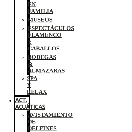
EN
FAMILIA
MUSEOS
ESPECTÁCULOS
FLAMENCO
Y
CABALLOS
BODEGAS
&
ALMAZARAS
SPA
Y
RELAX
ACT.
ACUÁTICAS
AVISTAMIENTO
DE
DELFINES