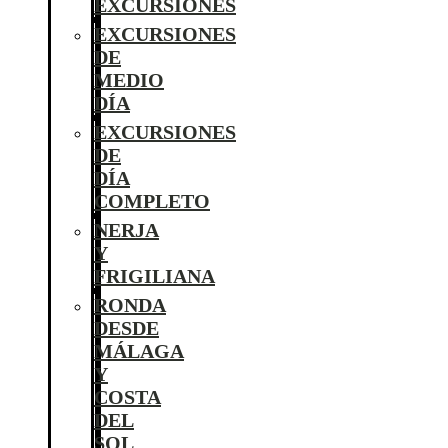
EXCURSIONES
EXCURSIONES
DE
MEDIO
DÍA
EXCURSIONES
DE
DÍA
COMPLETO
NERJA
Y
FRIGILIANA
RONDA
DESDE
MÁLAGA
Y
COSTA
DEL
SOL