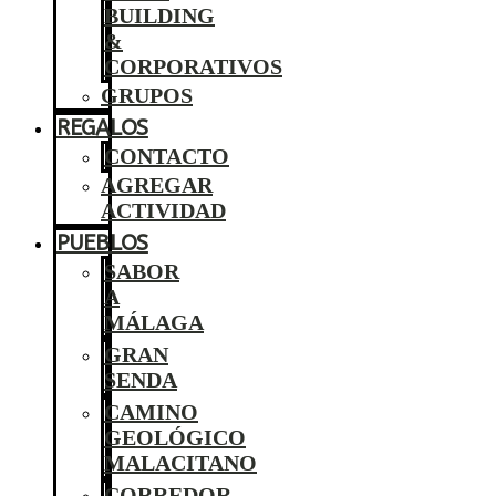
BUILDING
&
CORPORATIVOS
GRUPOS
REGALOS
CONTACTO
AGREGAR
ACTIVIDAD
PUEBLOS
SABOR
A
MÁLAGA
GRAN
SENDA
CAMINO
GEOLÓGICO
MALACITANO
CORREDOR