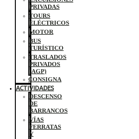
PRIVADAS
TOURS
ELÉCTRICOS
MOTOR
BUS
TURÍSTICO
TRASLADOS
PRIVADOS
(AGP)
CONSIGNA
ACTIVIDADES
DESCENSO
DE
BARRANCOS
VÍAS
FERRATAS
Y