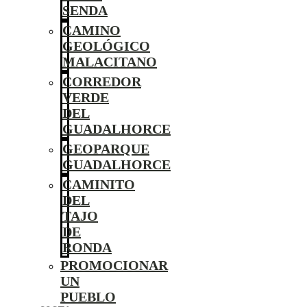
SENDA
CAMINO
GEOLÓGICO
MALACITANO
CORREDOR
VERDE
DEL
GUADALHORCE
GEOPARQUE
GUADALHORCE
CAMINITO
DEL
TAJO
DE
RONDA
PROMOCIONAR
UN
PUEBLO