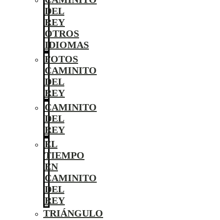
DEL
REY
OTROS
IDIOMAS
FOTOS
CAMINITO
DEL
REY
CAMINITO
DEL
REY
EL
TIEMPO
EN
CAMINITO
DEL
REY
TRIÁNGULO