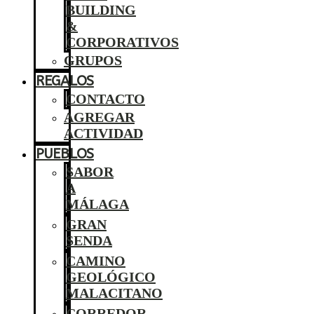
BUILDING
&
CORPORATIVOS
GRUPOS
REGALOS
CONTACTO
AGREGAR
ACTIVIDAD
PUEBLOS
SABOR
A
MÁLAGA
GRAN
SENDA
CAMINO
GEOLÓGICO
MALACITANO
CORREDOR