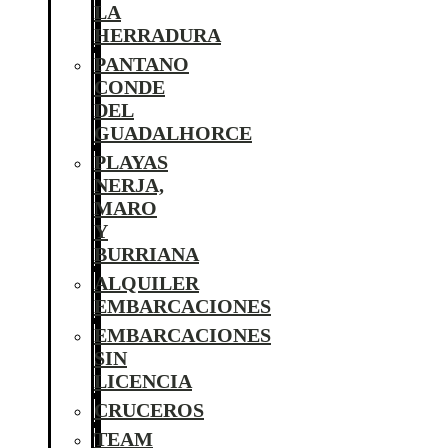
LA
HERRADURA
PANTANO
CONDE
DEL
GUADALHORCE
PLAYAS
NERJA,
MARO
Y
BURRIANA
ALQUILER
EMBARCACIONES
EMBARCACIONES
SIN
LICENCIA
CRUCEROS
TEAM