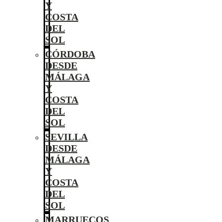
Y
COSTA
DEL
SOL
CÓRDOBA
DESDE
MÁLAGA
Y
COSTA
DEL
SOL
SEVILLA
DESDE
MÁLAGA
Y
COSTA
DEL
SOL
MARRUECOS