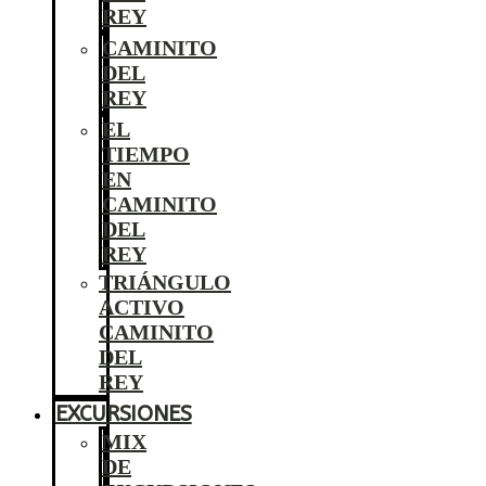
REY
CAMINITO
DEL
REY
EL
TIEMPO
EN
CAMINITO
DEL
REY
TRIÁNGULO
ACTIVO
CAMINITO
DEL
REY
EXCURSIONES
MIX
DE