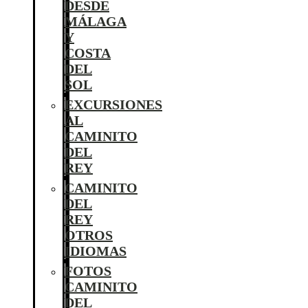
DESDE
MÁLAGA
Y
COSTA
DEL
SOL
EXCURSIONES
AL
CAMINITO
DEL
REY
CAMINITO
DEL
REY
OTROS
IDIOMAS
FOTOS
CAMINITO
DEL