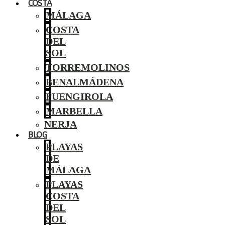
COSTA
MÁLAGA
COSTA
DEL
SOL
TORREMOLINOS
BENALMÁDENA
FUENGIROLA
MARBELLA
NERJA
BLOG
PLAYAS
DE
MÁLAGA
PLAYAS
COSTA
DEL
SOL