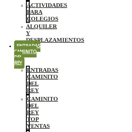
ACTIVIDADES
PARA
COLEGIOS
ALQUILER
Y
DESPLAZAMIENTOS
ENTRADAS
CAMINITO
DEL
REY
ENTRADAS
CAMINITO
DEL
REY
CAMINITO
DEL
REY
TOP
VENTAS