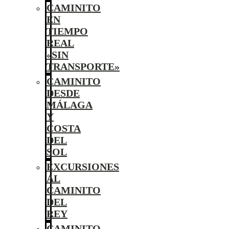
CAMINITO
EN
TIEMPO
REAL
«SIN
TRANSPORTE»
CAMINITO
DESDE
MÁLAGA
Y
COSTA
DEL
SOL
EXCURSIONES
AL
CAMINITO
DEL
REY
CAMINITO