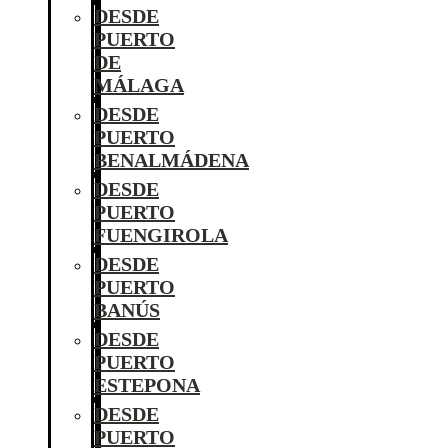
DESDE
PUERTO
DE
MÁLAGA
DESDE
PUERTO
BENALMÁDENA
DESDE
PUERTO
FUENGIROLA
DESDE
PUERTO
BANÚS
DESDE
PUERTO
ESTEPONA
DESDE
PUERTO