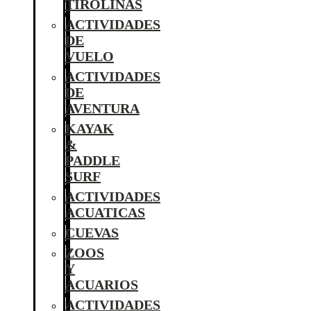
TIROLINAS
ACTIVIDADES
DE
VUELO
ACTIVIDADES
DE
AVENTURA
KAYAK
&
PADDLE
SURF
ACTIVIDADES
ACUATICAS
CUEVAS
ZOOS
Y
ACUARIOS
ACTIVIDADES