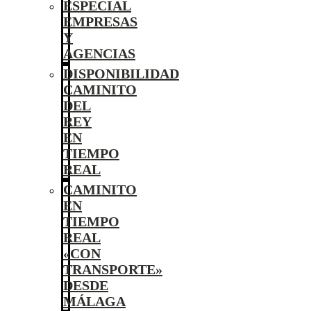
ESPECIAL
EMPRESAS
Y
AGENCIAS
DISPONIBILIDAD
CAMINITO
DEL
REY
EN
TIEMPO
REAL
CAMINITO
EN
TIEMPO
REAL
«CON
TRANSPORTE»
DESDE
MÁLAGA