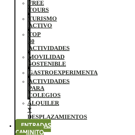
FREE
TOURS
TURISMO
ACTIVO
TOP
40
ACTIVIDADES
MOVILIDAD
SOSTENIBLE
GASTROEXPERIMENTA
ACTIVIDADES
PARA
COLEGIOS
ALQUILER
Y
DESPLAZAMIENTOS
ENTRADAS
CAMINITO