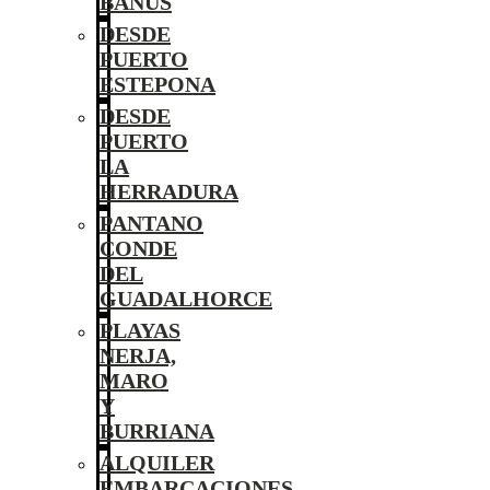
BANÚS
DESDE
PUERTO
ESTEPONA
DESDE
PUERTO
LA
HERRADURA
PANTANO
CONDE
DEL
GUADALHORCE
PLAYAS
NERJA,
MARO
Y
BURRIANA
ALQUILER
EMBARCACIONES