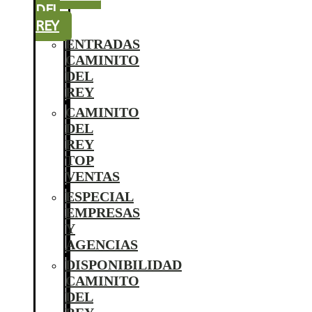
DEL
REY
ENTRADAS
CAMINITO
DEL
REY
CAMINITO
DEL
REY
TOP
VENTAS
ESPECIAL
EMPRESAS
Y
AGENCIAS
DISPONIBILIDAD
CAMINITO
DEL