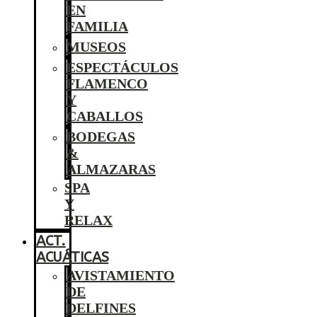
EN
FAMILIA
MUSEOS
ESPECTÁCULOS
FLAMENCO
Y
CABALLOS
BODEGAS
&
ALMAZARAS
SPA
Y
RELAX
ACT.
ACUÁTICAS
AVISTAMIENTO
DE
DELFINES