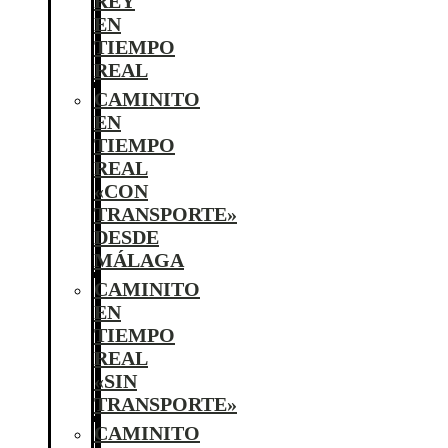
REY
EN
TIEMPO
REAL
CAMINITO
EN
TIEMPO
REAL
«CON
TRANSPORTE»
DESDE
MÁLAGA
CAMINITO
EN
TIEMPO
REAL
«SIN
TRANSPORTE»
CAMINITO