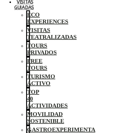
VISITAS
GUIADAS
ECO
EXPERIENCES
VISITAS
TEATRALIZADAS
TOURS
PRIVADOS
FREE
TOURS
TURISMO
ACTIVO
TOP
40
ACTIVIDADES
MOVILIDAD
SOSTENIBLE
GASTROEXPERIMENTA