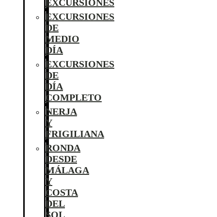
EXCURSIONES
EXCURSIONES
DE
MEDIO
DÍA
EXCURSIONES
DE
DÍA
COMPLETO
NERJA
Y
FRIGILIANA
RONDA
DESDE
MÁLAGA
Y
COSTA
DEL
SOL