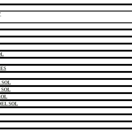
Y
OL
DES
 SOL
 SOL
SOL
EL SOL