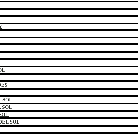
Y
OL
DES
 SOL
 SOL
SOL
DEL SOL