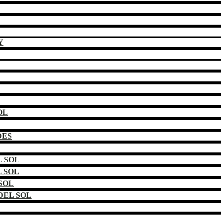
Y
OL
DES
 SOL
 SOL
SOL
DEL SOL