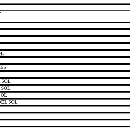
Y
OL
DES
 SOL
 SOL
SOL
EL SOL