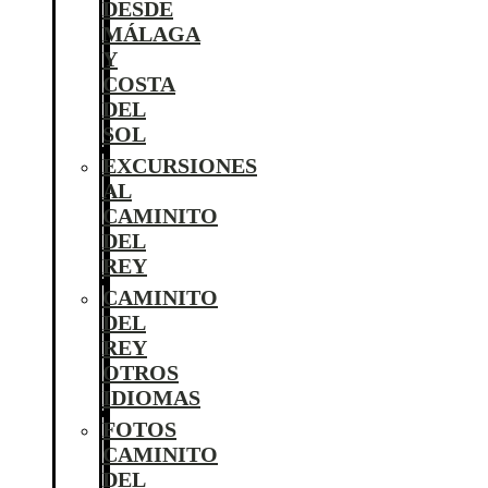
DESDE
MÁLAGA
Y
COSTA
DEL
SOL
EXCURSIONES
AL
CAMINITO
DEL
REY
CAMINITO
DEL
REY
OTROS
IDIOMAS
FOTOS
CAMINITO
DEL