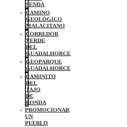
SENDA
CAMINO
GEOLÓGICO
MALACITANO
CORREDOR
VERDE
DEL
GUADALHORCE
GEOPARQUE
GUADALHORCE
CAMINITO
DEL
TAJO
DE
RONDA
PROMOCIONAR
UN
PUEBLO