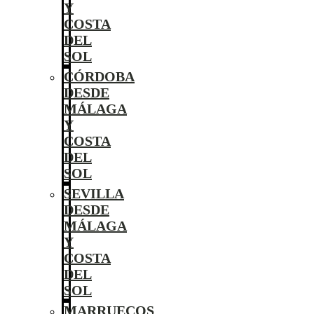
Y
COSTA
DEL
SOL
CÓRDOBA
DESDE
MÁLAGA
Y
COSTA
DEL
SOL
SEVILLA
DESDE
MÁLAGA
Y
COSTA
DEL
SOL
MARRUECOS