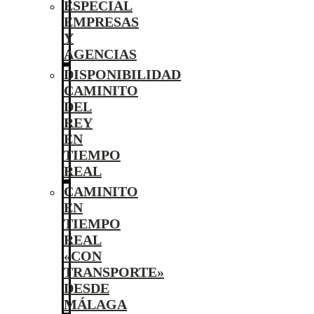
ESPECIAL
EMPRESAS
Y
AGENCIAS
DISPONIBILIDAD
CAMINITO
DEL
REY
EN
TIEMPO
REAL
CAMINITO
EN
TIEMPO
REAL
«CON
TRANSPORTE»
DESDE
MÁLAGA