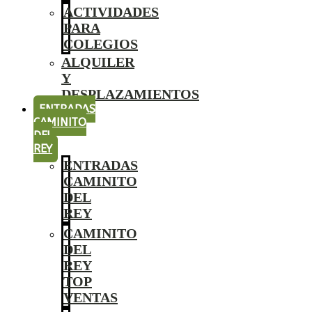
ACTIVIDADES
PARA
COLEGIOS
ALQUILER
Y
DESPLAZAMIENTOS
ENTRADAS
CAMINITO
DEL
REY
ENTRADAS
CAMINITO
DEL
REY
CAMINITO
DEL
REY
TOP
VENTAS