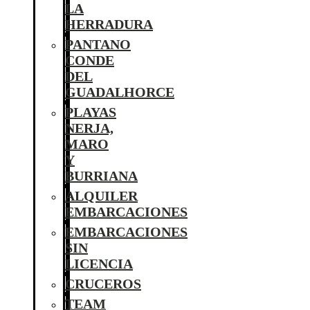
LA
HERRADURA
PANTANO
CONDE
DEL
GUADALHORCE
PLAYAS
NERJA,
MARO
Y
BURRIANA
ALQUILER
EMBARCACIONES
EMBARCACIONES
SIN
LICENCIA
CRUCEROS
TEAM