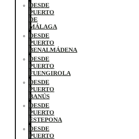
DESDE
PUERTO
DE
MÁLAGA
DESDE
PUERTO
BENALMÁDENA
DESDE
PUERTO
FUENGIROLA
DESDE
PUERTO
BANÚS
DESDE
PUERTO
ESTEPONA
DESDE
PUERTO