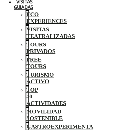
VISITAS
GUIADAS
ECO
EXPERIENCES
VISITAS
TEATRALIZADAS
TOURS
PRIVADOS
FREE
TOURS
TURISMO
ACTIVO
TOP
40
ACTIVIDADES
MOVILIDAD
SOSTENIBLE
GASTROEXPERIMENTA