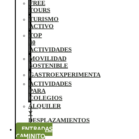
FREE
TOURS
TURISMO
ACTIVO
TOP
40
ACTIVIDADES
MOVILIDAD
SOSTENIBLE
GASTROEXPERIMENTA
ACTIVIDADES
PARA
COLEGIOS
ALQUILER
Y
DESPLAZAMIENTOS
ENTRADAS
CAMINITO