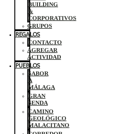
BUILDING
&
CORPORATIVOS
GRUPOS
REGALOS
CONTACTO
AGREGAR
ACTIVIDAD
PUEBLOS
SABOR
A
MÁLAGA
GRAN
SENDA
CAMINO
GEOLÓGICO
MALACITANO
CORREDOR