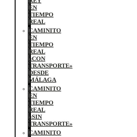
REY
EN
TIEMPO
REAL
CAMINITO
EN
TIEMPO
REAL
«CON
TRANSPORTE»
DESDE
MÁLAGA
CAMINITO
EN
TIEMPO
REAL
«SIN
TRANSPORTE»
CAMINITO