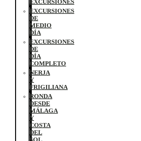
EXCURSIONES
EXCURSIONES
DE
MEDIO
DÍA
EXCURSIONES
DE
DÍA
COMPLETO
NERJA
Y
FRIGILIANA
RONDA
DESDE
MÁLAGA
Y
COSTA
DEL
SOL