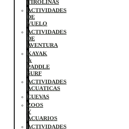
TIROLINAS
ACTIVIDADES
DE
VUELO
ACTIVIDADES
DE
AVENTURA
KAYAK
&
PADDLE
SURF
ACTIVIDADES
ACUATICAS
CUEVAS
ZOOS
Y
ACUARIOS
ACTIVIDADES