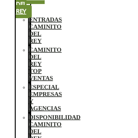
DEL
REY
ENTRADAS
CAMINITO
DEL
REY
CAMINITO
DEL
REY
TOP
VENTAS
ESPECIAL
EMPRESAS
Y
AGENCIAS
DISPONIBILIDAD
CAMINITO
DEL