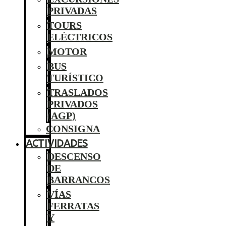
PRIVADAS
TOURS
ELÉCTRICOS
MOTOR
BUS
TURÍSTICO
TRASLADOS
PRIVADOS
(AGP)
CONSIGNA
ACTIVIDADES
DESCENSO
DE
BARRANCOS
VÍAS
FERRATAS
Y