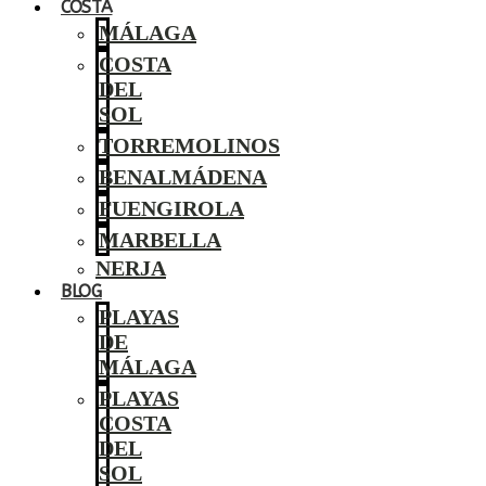
COSTA
MÁLAGA
COSTA
DEL
SOL
TORREMOLINOS
BENALMÁDENA
FUENGIROLA
MARBELLA
NERJA
BLOG
PLAYAS
DE
MÁLAGA
PLAYAS
COSTA
DEL
SOL