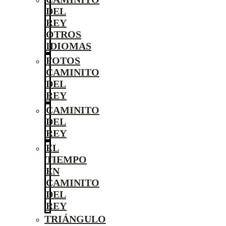
DEL
REY
OTROS
IDIOMAS
FOTOS
CAMINITO
DEL
REY
CAMINITO
DEL
REY
EL
TIEMPO
EN
CAMINITO
DEL
REY
TRIÁNGULO