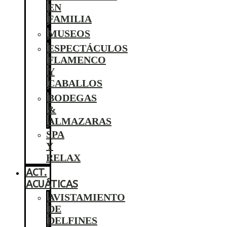
EN
FAMILIA
MUSEOS
ESPECTÁCULOS
FLAMENCO
Y
CABALLOS
BODEGAS
&
ALMAZARAS
SPA
Y
RELAX
ACT.
ACUÁTICAS
AVISTAMIENTO
DE
DELFINES