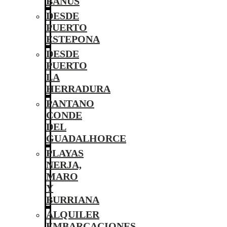
BANÚS
DESDE
PUERTO
ESTEPONA
DESDE
PUERTO
LA
HERRADURA
PANTANO
CONDE
DEL
GUADALHORCE
PLAYAS
NERJA,
MARO
Y
BURRIANA
ALQUILER
EMBARCACIONES