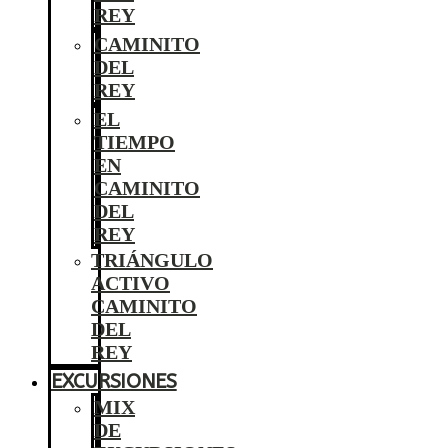
REY
CAMINITO
DEL
REY
EL
TIEMPO
EN
CAMINITO
DEL
REY
TRIÁNGULO
ACTIVO
CAMINITO
DEL
REY
EXCURSIONES
MIX
DE