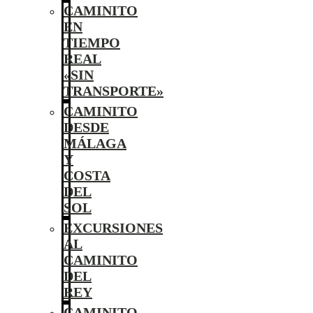
CAMINITO
EN
TIEMPO
REAL
«SIN
TRANSPORTE»
CAMINITO
DESDE
MÁLAGA
Y
COSTA
DEL
SOL
EXCURSIONES
AL
CAMINITO
DEL
REY
CAMINITO