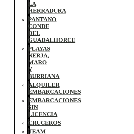
LA
HERRADURA
PANTANO
CONDE
DEL
GUADALHORCE
PLAYAS
NERJA,
MARO
Y
BURRIANA
ALQUILER
EMBARCACIONES
EMBARCACIONES
SIN
LICENCIA
CRUCEROS
TEAM