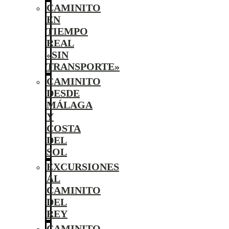
CAMINITO
EN
TIEMPO
REAL
«SIN
TRANSPORTE»
CAMINITO
DESDE
MÁLAGA
Y
COSTA
DEL
SOL
EXCURSIONES
AL
CAMINITO
DEL
REY
CAMINITO