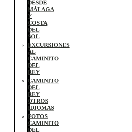
DESDE
MÁLAGA
Y
COSTA
DEL
SOL
EXCURSIONES
AL
CAMINITO
DEL
REY
CAMINITO
DEL
REY
OTROS
IDIOMAS
FOTOS
CAMINITO
DEL