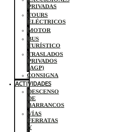
PRIVADAS
TOURS
ELÉCTRICOS
MOTOR
BUS
TURÍSTICO
TRASLADOS
PRIVADOS
(AGP)
CONSIGNA
ACTIVIDADES
DESCENSO
DE
BARRANCOS
VÍAS
FERRATAS
Y