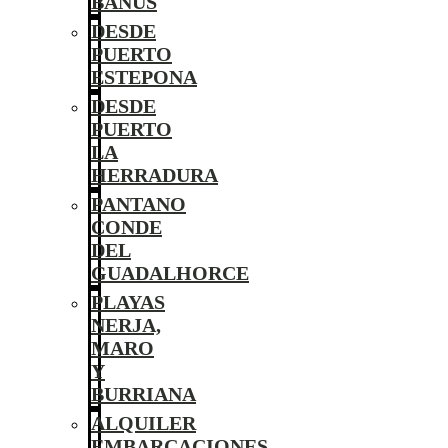
BANÚS
DESDE
PUERTO
ESTEPONA
DESDE
PUERTO
LA
HERRADURA
PANTANO
CONDE
DEL
GUADALHORCE
PLAYAS
NERJA,
MARO
Y
BURRIANA
ALQUILER
EMBARCACIONES