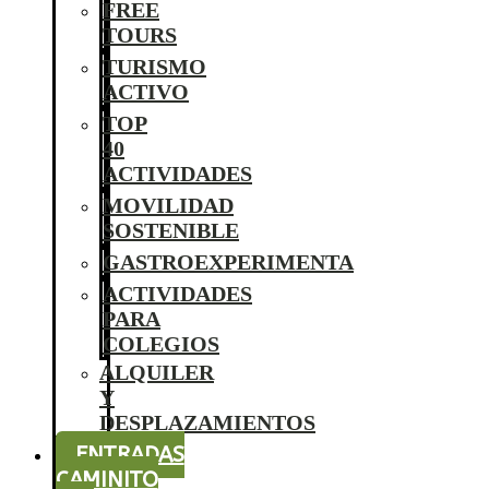
FREE
TOURS
TURISMO
ACTIVO
TOP
40
ACTIVIDADES
MOVILIDAD
SOSTENIBLE
GASTROEXPERIMENTA
ACTIVIDADES
PARA
COLEGIOS
ALQUILER
Y
DESPLAZAMIENTOS
ENTRADAS
CAMINITO