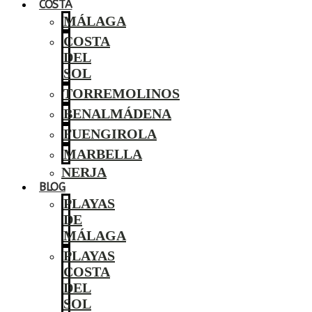
COSTA
MÁLAGA
COSTA
DEL
SOL
TORREMOLINOS
BENALMÁDENA
FUENGIROLA
MARBELLA
NERJA
BLOG
PLAYAS
DE
MÁLAGA
PLAYAS
COSTA
DEL
SOL