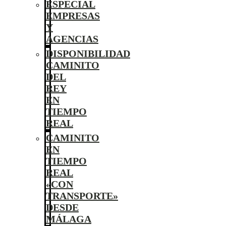
ESPECIAL
EMPRESAS
Y
AGENCIAS
DISPONIBILIDAD
CAMINITO
DEL
REY
EN
TIEMPO
REAL
CAMINITO
EN
TIEMPO
REAL
«CON
TRANSPORTE»
DESDE
MÁLAGA