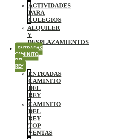
ACTIVIDADES
PARA
COLEGIOS
ALQUILER
Y
DESPLAZAMIENTOS
ENTRADAS
CAMINITO
DEL
REY
ENTRADAS
CAMINITO
DEL
REY
CAMINITO
DEL
REY
TOP
VENTAS