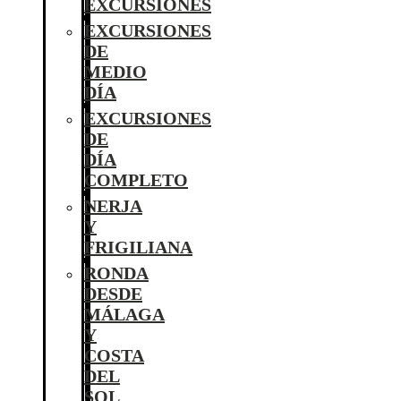
EXCURSIONES
EXCURSIONES
DE
MEDIO
DÍA
EXCURSIONES
DE
DÍA
COMPLETO
NERJA
Y
FRIGILIANA
RONDA
DESDE
MÁLAGA
Y
COSTA
DEL
SOL