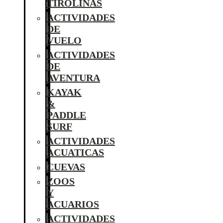
TIROLINAS
ACTIVIDADES
DE
VUELO
ACTIVIDADES
DE
AVENTURA
KAYAK
&
PADDLE
SURF
ACTIVIDADES
ACUATICAS
CUEVAS
ZOOS
Y
ACUARIOS
ACTIVIDADES