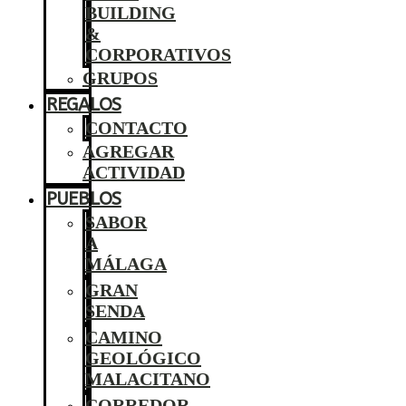
BUILDING
&
CORPORATIVOS
GRUPOS
REGALOS
CONTACTO
AGREGAR
ACTIVIDAD
PUEBLOS
SABOR
A
MÁLAGA
GRAN
SENDA
CAMINO
GEOLÓGICO
MALACITANO
CORREDOR