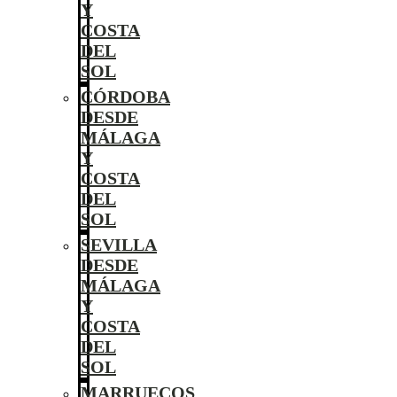
Y
COSTA
DEL
SOL
CÓRDOBA
DESDE
MÁLAGA
Y
COSTA
DEL
SOL
SEVILLA
DESDE
MÁLAGA
Y
COSTA
DEL
SOL
MARRUECOS