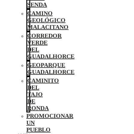
SENDA
CAMINO
GEOLÓGICO
MALACITANO
CORREDOR
VERDE
DEL
GUADALHORCE
GEOPARQUE
GUADALHORCE
CAMINITO
DEL
TAJO
DE
RONDA
PROMOCIONAR
UN
PUEBLO