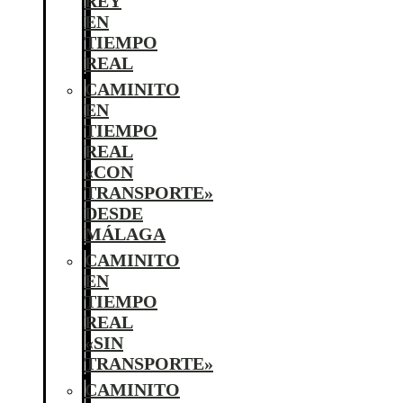
REY
EN
TIEMPO
REAL
CAMINITO
EN
TIEMPO
REAL
«CON
TRANSPORTE»
DESDE
MÁLAGA
CAMINITO
EN
TIEMPO
REAL
«SIN
TRANSPORTE»
CAMINITO