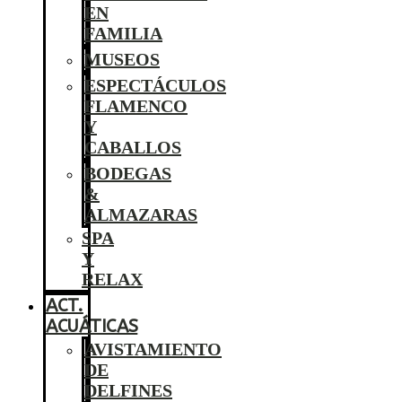
EN
FAMILIA
MUSEOS
ESPECTÁCULOS
FLAMENCO
Y
CABALLOS
BODEGAS
&
ALMAZARAS
SPA
Y
RELAX
ACT.
ACUÁTICAS
AVISTAMIENTO
DE
DELFINES