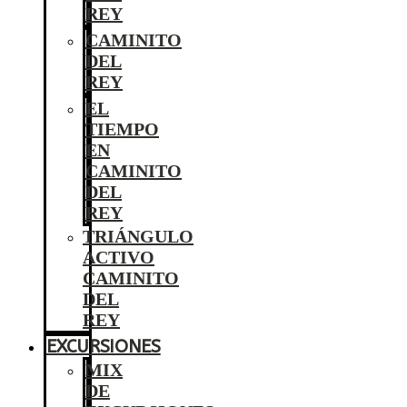
REY
CAMINITO
DEL
REY
EL
TIEMPO
EN
CAMINITO
DEL
REY
TRIÁNGULO
ACTIVO
CAMINITO
DEL
REY
EXCURSIONES
MIX
DE