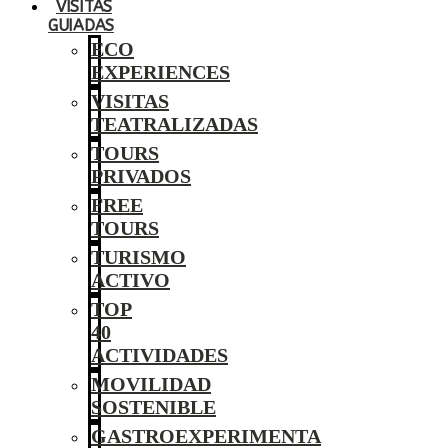
VISITAS
GUIADAS
ECO
EXPERIENCES
VISITAS
TEATRALIZADAS
TOURS
PRIVADOS
FREE
TOURS
TURISMO
ACTIVO
TOP
40
ACTIVIDADES
MOVILIDAD
SOSTENIBLE
GASTROEXPERIMENTA