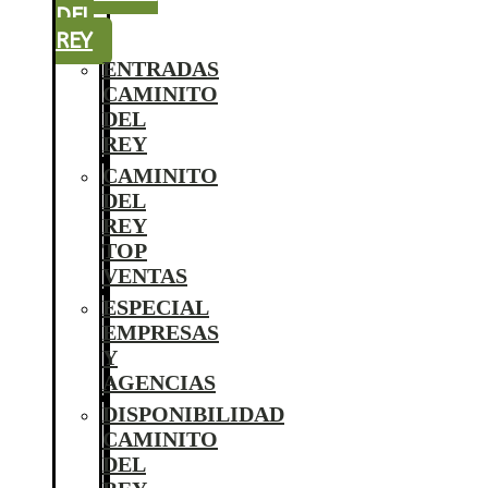
DEL
REY
ENTRADAS
CAMINITO
DEL
REY
CAMINITO
DEL
REY
TOP
VENTAS
ESPECIAL
EMPRESAS
Y
AGENCIAS
DISPONIBILIDAD
CAMINITO
DEL