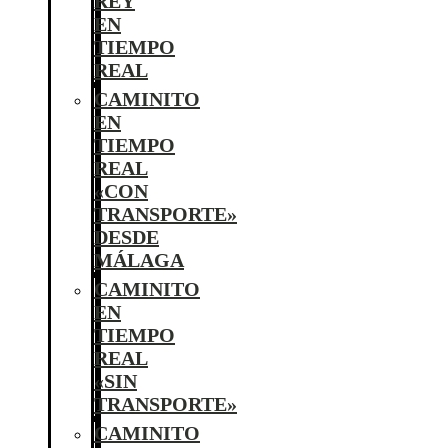
REY
EN
TIEMPO
REAL
CAMINITO
EN
TIEMPO
REAL
«CON
TRANSPORTE»
DESDE
MÁLAGA
CAMINITO
EN
TIEMPO
REAL
«SIN
TRANSPORTE»
CAMINITO