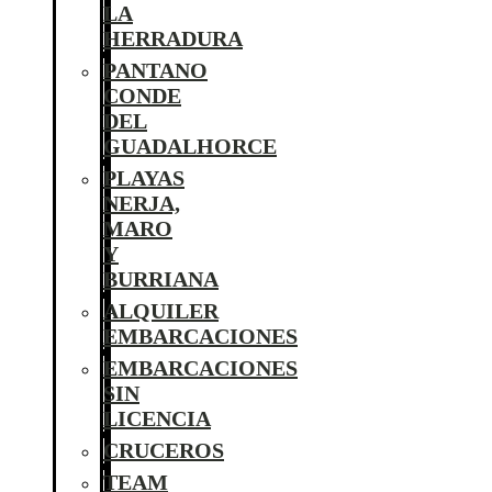
LA
HERRADURA
PANTANO
CONDE
DEL
GUADALHORCE
PLAYAS
NERJA,
MARO
Y
BURRIANA
ALQUILER
EMBARCACIONES
EMBARCACIONES
SIN
LICENCIA
CRUCEROS
TEAM