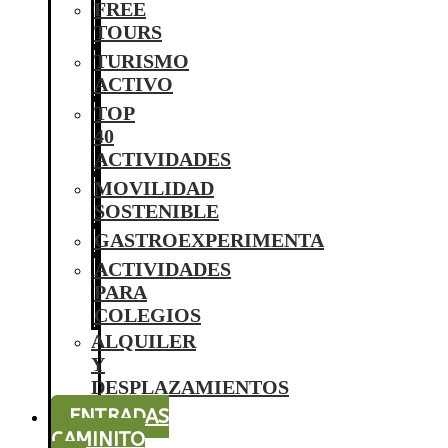
FREE
TOURS
TURISMO
ACTIVO
TOP
40
ACTIVIDADES
MOVILIDAD
SOSTENIBLE
GASTROEXPERIMENTA
ACTIVIDADES
PARA
COLEGIOS
ALQUILER
Y
DESPLAZAMIENTOS
ENTRADAS
CAMINITO