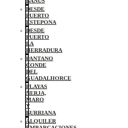
BANÚS
DESDE
PUERTO
ESTEPONA
DESDE
PUERTO
LA
HERRADURA
PANTANO
CONDE
DEL
GUADALHORCE
PLAYAS
NERJA,
MARO
Y
BURRIANA
ALQUILER
EMBARCACIONES