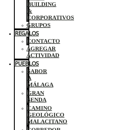
BUILDING
&
CORPORATIVOS
GRUPOS
REGALOS
CONTACTO
AGREGAR
ACTIVIDAD
PUEBLOS
SABOR
A
MÁLAGA
GRAN
SENDA
CAMINO
GEOLÓGICO
MALACITANO
CORREDOR