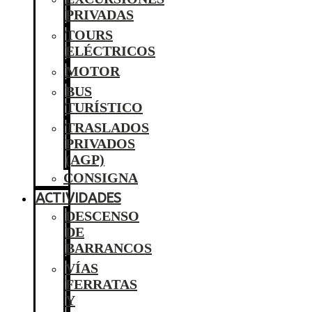
PRIVADAS
TOURS
ELÉCTRICOS
MOTOR
BUS
TURÍSTICO
TRASLADOS
PRIVADOS
(AGP)
CONSIGNA
ACTIVIDADES
DESCENSO
DE
BARRANCOS
VÍAS
FERRATAS
Y