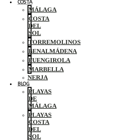
COSTA
MÁLAGA
COSTA
DEL
SOL
TORREMOLINOS
BENALMÁDENA
FUENGIROLA
MARBELLA
NERJA
BLOG
PLAYAS
DE
MÁLAGA
PLAYAS
COSTA
DEL
SOL