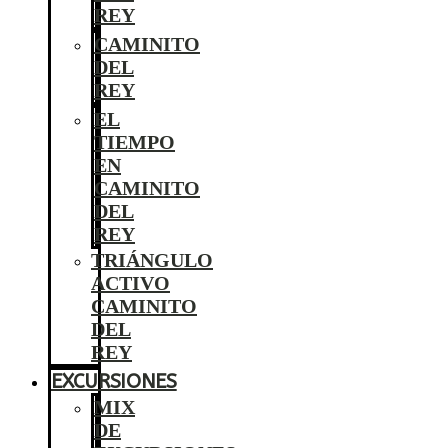
REY
CAMINITO
DEL
REY
EL
TIEMPO
EN
CAMINITO
DEL
REY
TRIÁNGULO
ACTIVO
CAMINITO
DEL
REY
EXCURSIONES
MIX
DE