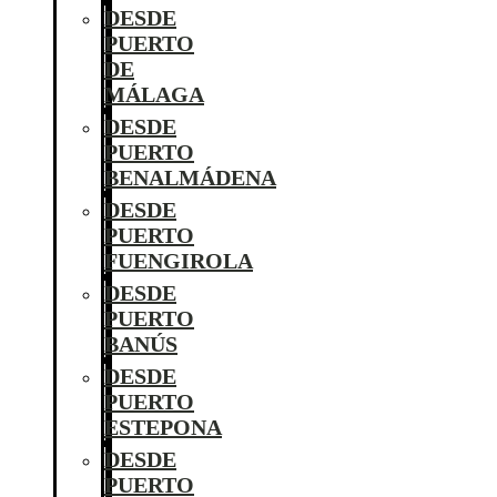
DESDE
PUERTO
DE
MÁLAGA
DESDE
PUERTO
BENALMÁDENA
DESDE
PUERTO
FUENGIROLA
DESDE
PUERTO
BANÚS
DESDE
PUERTO
ESTEPONA
DESDE
PUERTO