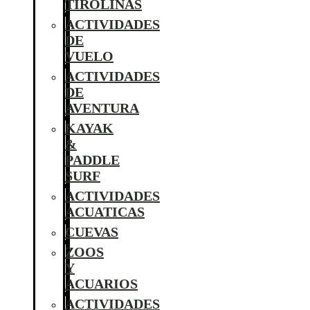
TIROLINAS
ACTIVIDADES
DE
VUELO
ACTIVIDADES
DE
AVENTURA
KAYAK
&
PADDLE
SURF
ACTIVIDADES
ACUATICAS
CUEVAS
ZOOS
Y
ACUARIOS
ACTIVIDADES