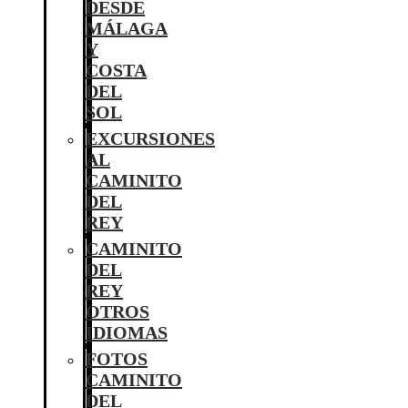
DESDE
MÁLAGA
Y
COSTA
DEL
SOL
EXCURSIONES
AL
CAMINITO
DEL
REY
CAMINITO
DEL
REY
OTROS
IDIOMAS
FOTOS
CAMINITO
DEL