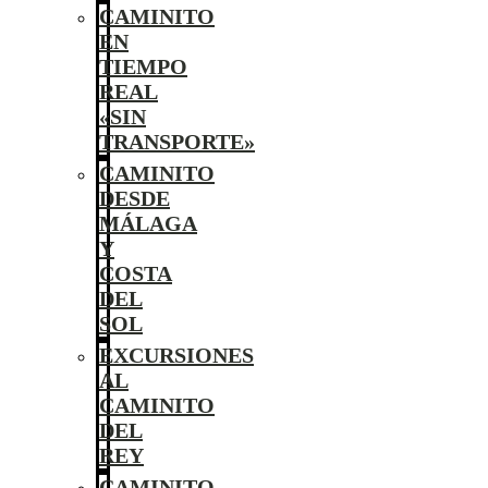
CAMINITO
EN
TIEMPO
REAL
«SIN
TRANSPORTE»
CAMINITO
DESDE
MÁLAGA
Y
COSTA
DEL
SOL
EXCURSIONES
AL
CAMINITO
DEL
REY
CAMINITO