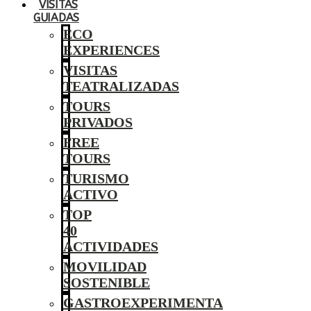
VISITAS
GUIADAS
ECO
EXPERIENCES
VISITAS
TEATRALIZADAS
TOURS
PRIVADOS
FREE
TOURS
TURISMO
ACTIVO
TOP
40
ACTIVIDADES
MOVILIDAD
SOSTENIBLE
GASTROEXPERIMENTA