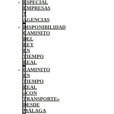
ESPECIAL
EMPRESAS
Y
AGENCIAS
DISPONIBILIDAD
CAMINITO
DEL
REY
EN
TIEMPO
REAL
CAMINITO
EN
TIEMPO
REAL
«CON
TRANSPORTE»
DESDE
MÁLAGA