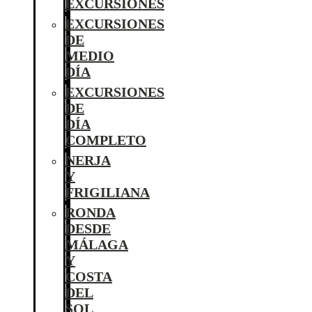
EXCURSIONES
EXCURSIONES
DE
MEDIO
DÍA
EXCURSIONES
DE
DÍA
COMPLETO
NERJA
Y
FRIGILIANA
RONDA
DESDE
MÁLAGA
Y
COSTA
DEL
SOL