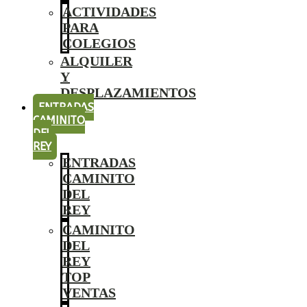
ACTIVIDADES
PARA
COLEGIOS
ALQUILER
Y
DESPLAZAMIENTOS
ENTRADAS
CAMINITO
DEL
REY
ENTRADAS
CAMINITO
DEL
REY
CAMINITO
DEL
REY
TOP
VENTAS