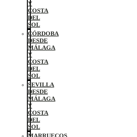
Y
COSTA
DEL
SOL
CÓRDOBA
DESDE
MÁLAGA
Y
COSTA
DEL
SOL
SEVILLA
DESDE
MÁLAGA
Y
COSTA
DEL
SOL
MARRUECOS