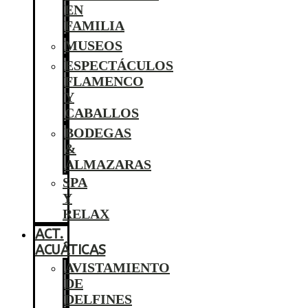
EN
FAMILIA
MUSEOS
ESPECTÁCULOS
FLAMENCO
Y
CABALLOS
BODEGAS
&
ALMAZARAS
SPA
Y
RELAX
ACT.
ACUÁTICAS
AVISTAMIENTO
DE
DELFINES