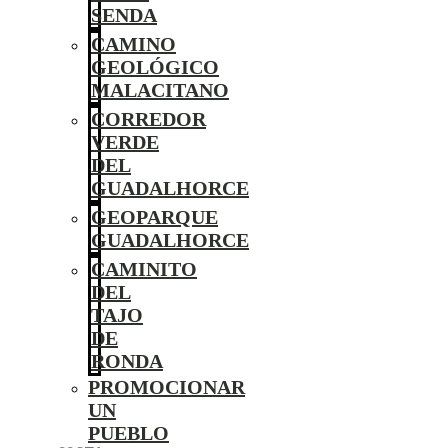
SENDA
CAMINO
GEOLÓGICO
MALACITANO
CORREDOR
VERDE
DEL
GUADALHORCE
GEOPARQUE
GUADALHORCE
CAMINITO
DEL
TAJO
DE
RONDA
PROMOCIONAR
UN
PUEBLO