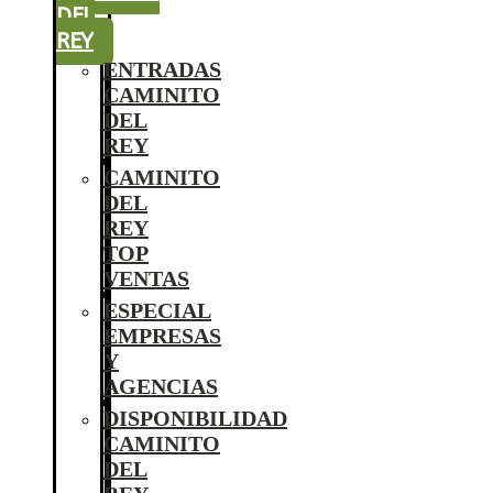
DEL
REY
ENTRADAS
CAMINITO
DEL
REY
CAMINITO
DEL
REY
TOP
VENTAS
ESPECIAL
EMPRESAS
Y
AGENCIAS
DISPONIBILIDAD
CAMINITO
DEL