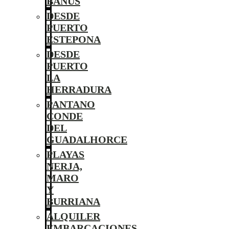
BANÚS
DESDE
PUERTO
ESTEPONA
DESDE
PUERTO
LA
HERRADURA
PANTANO
CONDE
DEL
GUADALHORCE
PLAYAS
NERJA,
MARO
Y
BURRIANA
ALQUILER
EMBARCACIONES