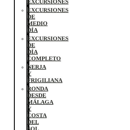
EXCURSIONES
EXCURSIONES
DE
MEDIO
DÍA
EXCURSIONES
DE
DÍA
COMPLETO
NERJA
Y
FRIGILIANA
RONDA
DESDE
MÁLAGA
Y
COSTA
DEL
SOL