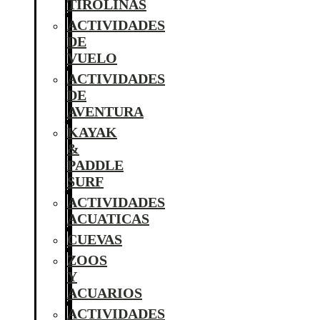
TIROLINAS
ACTIVIDADES
DE
VUELO
ACTIVIDADES
DE
AVENTURA
KAYAK
&
PADDLE
SURF
ACTIVIDADES
ACUATICAS
CUEVAS
ZOOS
Y
ACUARIOS
ACTIVIDADES