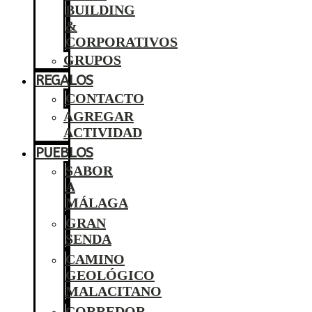
BUILDING
&
CORPORATIVOS
GRUPOS
REGALOS
CONTACTO
AGREGAR
ACTIVIDAD
PUEBLOS
SABOR
A
MÁLAGA
GRAN
SENDA
CAMINO
GEOLÓGICO
MALACITANO
CORREDOR