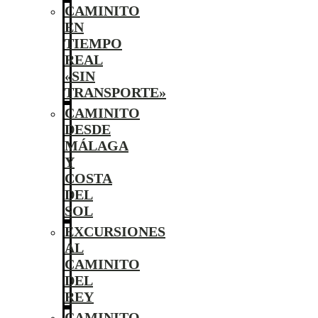
CAMINITO
EN
TIEMPO
REAL
«SIN
TRANSPORTE»
CAMINITO
DESDE
MÁLAGA
Y
COSTA
DEL
SOL
EXCURSIONES
AL
CAMINITO
DEL
REY
CAMINITO