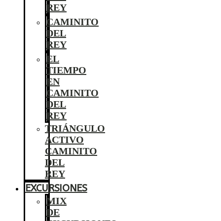
REY
CAMINITO
DEL
REY
EL
TIEMPO
EN
CAMINITO
DEL
REY
TRIÁNGULO
ACTIVO
CAMINITO
DEL
REY
EXCURSIONES
MIX
DE