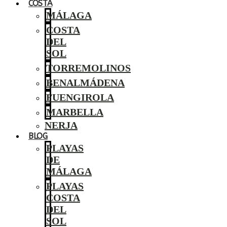
COSTA
MÁLAGA
COSTA
DEL
SOL
TORREMOLINOS
BENALMÁDENA
FUENGIROLA
MARBELLA
NERJA
BLOG
PLAYAS
DE
MÁLAGA
PLAYAS
COSTA
DEL
SOL