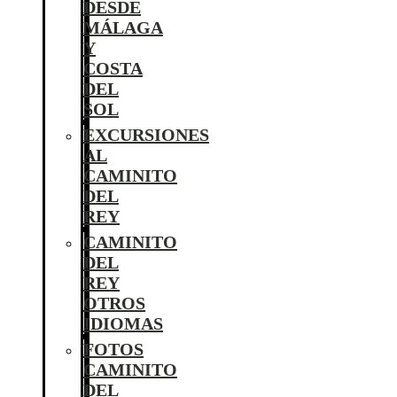
DESDE
MÁLAGA
Y
COSTA
DEL
SOL
EXCURSIONES
AL
CAMINITO
DEL
REY
CAMINITO
DEL
REY
OTROS
IDIOMAS
FOTOS
CAMINITO
DEL