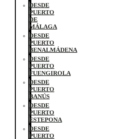
DESDE
PUERTO
DE
MÁLAGA
DESDE
PUERTO
BENALMÁDENA
DESDE
PUERTO
FUENGIROLA
DESDE
PUERTO
BANÚS
DESDE
PUERTO
ESTEPONA
DESDE
PUERTO