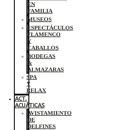
EN
FAMILIA
MUSEOS
ESPECTÁCULOS
FLAMENCO
Y
CABALLOS
BODEGAS
&
ALMAZARAS
SPA
Y
RELAX
ACT.
ACUÁTICAS
AVISTAMIENTO
DE
DELFINES