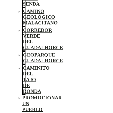
SENDA
CAMINO
GEOLÓGICO
MALACITANO
CORREDOR
VERDE
DEL
GUADALHORCE
GEOPARQUE
GUADALHORCE
CAMINITO
DEL
TAJO
DE
RONDA
PROMOCIONAR
UN
PUEBLO