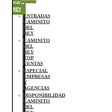
DEL
REY
ENTRADAS
CAMINITO
DEL
REY
CAMINITO
DEL
REY
TOP
VENTAS
ESPECIAL
EMPRESAS
Y
AGENCIAS
DISPONIBILIDAD
CAMINITO
DEL