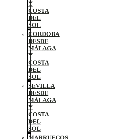
Y
COSTA
DEL
SOL
CÓRDOBA
DESDE
MÁLAGA
Y
COSTA
DEL
SOL
SEVILLA
DESDE
MÁLAGA
Y
COSTA
DEL
SOL
MARRUECOS