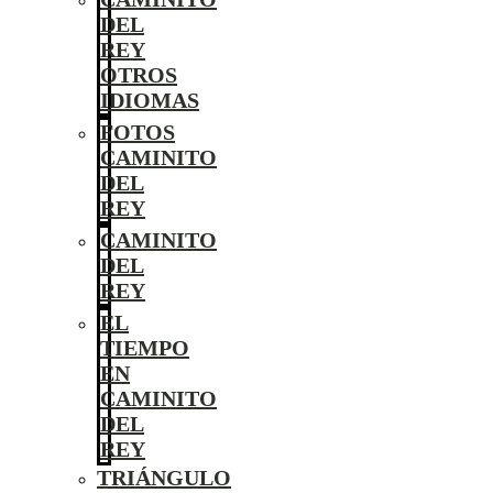
DEL
REY
OTROS
IDIOMAS
FOTOS
CAMINITO
DEL
REY
CAMINITO
DEL
REY
EL
TIEMPO
EN
CAMINITO
DEL
REY
TRIÁNGULO