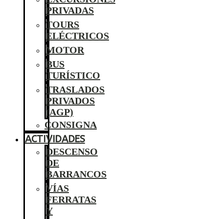
PRIVADAS
TOURS
ELÉCTRICOS
MOTOR
BUS
TURÍSTICO
TRASLADOS
PRIVADOS
(AGP)
CONSIGNA
ACTIVIDADES
DESCENSO
DE
BARRANCOS
VÍAS
FERRATAS
Y