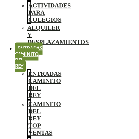
ACTIVIDADES
PARA
COLEGIOS
ALQUILER
Y
DESPLAZAMIENTOS
ENTRADAS
CAMINITO
DEL
REY
ENTRADAS
CAMINITO
DEL
REY
CAMINITO
DEL
REY
TOP
VENTAS