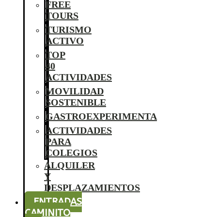
FREE
TOURS
TURISMO
ACTIVO
TOP
40
ACTIVIDADES
MOVILIDAD
SOSTENIBLE
GASTROEXPERIMENTA
ACTIVIDADES
PARA
COLEGIOS
ALQUILER
Y
DESPLAZAMIENTOS
ENTRADAS
CAMINITO