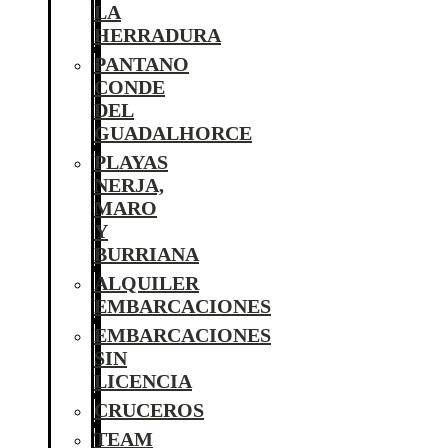
LA
HERRADURA
PANTANO
CONDE
DEL
GUADALHORCE
PLAYAS
NERJA,
MARO
Y
BURRIANA
ALQUILER
EMBARCACIONES
EMBARCACIONES
SIN
LICENCIA
CRUCEROS
TEAM