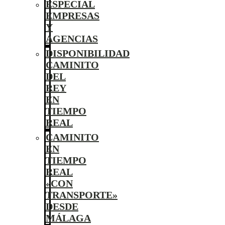
ESPECIAL
EMPRESAS
Y
AGENCIAS
DISPONIBILIDAD
CAMINITO
DEL
REY
EN
TIEMPO
REAL
CAMINITO
EN
TIEMPO
REAL
«CON
TRANSPORTE»
DESDE
MÁLAGA