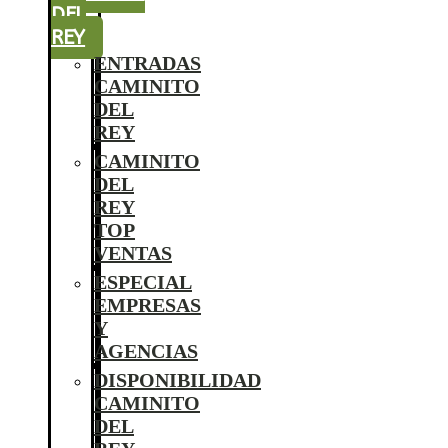
DEL
REY
ENTRADAS
CAMINITO
DEL
REY
CAMINITO
DEL
REY
TOP
VENTAS
ESPECIAL
EMPRESAS
Y
AGENCIAS
DISPONIBILIDAD
CAMINITO
DEL