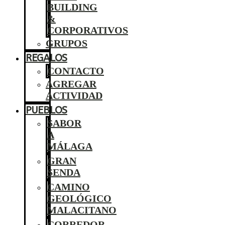
BUILDING
&
CORPORATIVOS
GRUPOS
REGALOS
CONTACTO
AGREGAR
ACTIVIDAD
PUEBLOS
SABOR
A
MÁLAGA
GRAN
SENDA
CAMINO
GEOLÓGICO
MALACITANO
CORREDOR