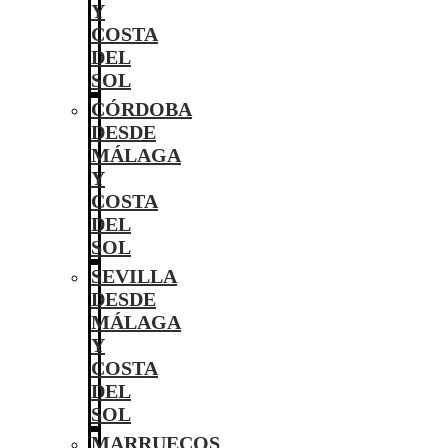
Y
COSTA
DEL
SOL
CÓRDOBA
DESDE
MÁLAGA
Y
COSTA
DEL
SOL
SEVILLA
DESDE
MÁLAGA
Y
COSTA
DEL
SOL
MARRUECOS