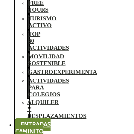
FREE
TOURS
TURISMO
ACTIVO
TOP
40
ACTIVIDADES
MOVILIDAD
SOSTENIBLE
GASTROEXPERIMENTA
ACTIVIDADES
PARA
COLEGIOS
ALQUILER
Y
DESPLAZAMIENTOS
ENTRADAS
CAMINITO