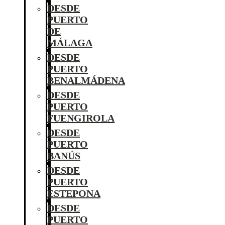
DESDE
PUERTO
DE
MÁLAGA
DESDE
PUERTO
BENALMÁDENA
DESDE
PUERTO
FUENGIROLA
DESDE
PUERTO
BANÚS
DESDE
PUERTO
ESTEPONA
DESDE
PUERTO