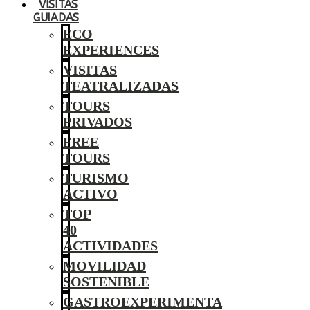
VISITAS
GUIADAS
ECO
EXPERIENCES
VISITAS
TEATRALIZADAS
TOURS
PRIVADOS
FREE
TOURS
TURISMO
ACTIVO
TOP
40
ACTIVIDADES
MOVILIDAD
SOSTENIBLE
GASTROEXPERIMENTA