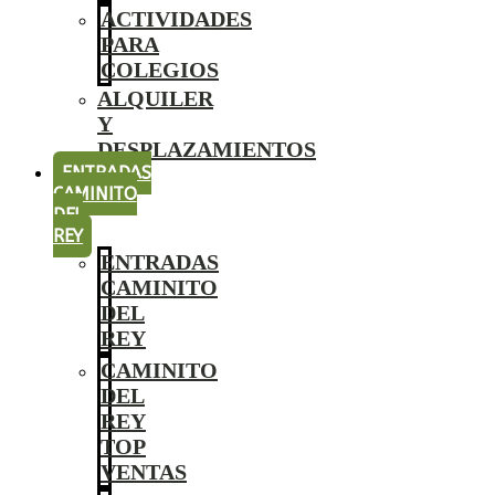
ACTIVIDADES
PARA
COLEGIOS
ALQUILER
Y
DESPLAZAMIENTOS
ENTRADAS
CAMINITO
DEL
REY
ENTRADAS
CAMINITO
DEL
REY
CAMINITO
DEL
REY
TOP
VENTAS