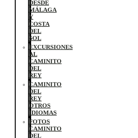
DESDE
MÁLAGA
Y
COSTA
DEL
SOL
EXCURSIONES
AL
CAMINITO
DEL
REY
CAMINITO
DEL
REY
OTROS
IDIOMAS
FOTOS
CAMINITO
DEL