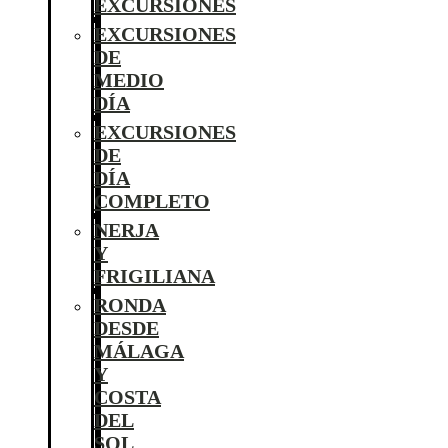
EXCURSIONES
EXCURSIONES
DE
MEDIO
DÍA
EXCURSIONES
DE
DÍA
COMPLETO
NERJA
Y
FRIGILIANA
RONDA
DESDE
MÁLAGA
Y
COSTA
DEL
SOL