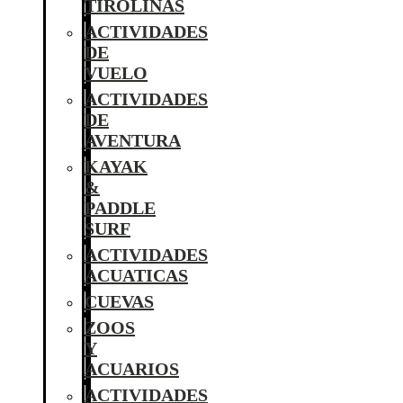
TIROLINAS
ACTIVIDADES
DE
VUELO
ACTIVIDADES
DE
AVENTURA
KAYAK
&
PADDLE
SURF
ACTIVIDADES
ACUATICAS
CUEVAS
ZOOS
Y
ACUARIOS
ACTIVIDADES