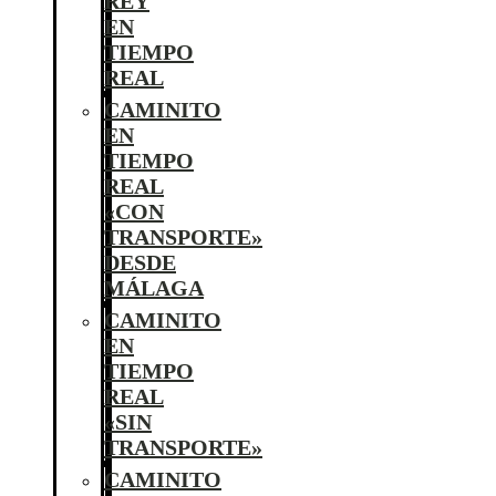
REY
EN
TIEMPO
REAL
CAMINITO
EN
TIEMPO
REAL
«CON
TRANSPORTE»
DESDE
MÁLAGA
CAMINITO
EN
TIEMPO
REAL
«SIN
TRANSPORTE»
CAMINITO