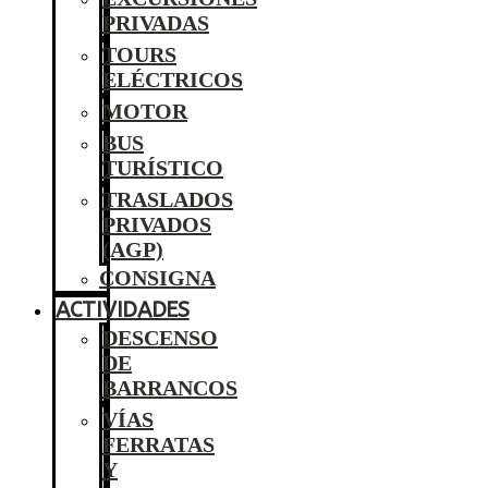
PRIVADAS
TOURS
ELÉCTRICOS
MOTOR
BUS
TURÍSTICO
TRASLADOS
PRIVADOS
(AGP)
CONSIGNA
ACTIVIDADES
DESCENSO
DE
BARRANCOS
VÍAS
FERRATAS
Y