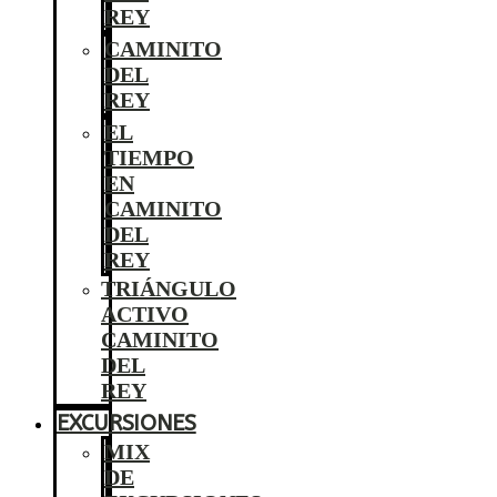
REY
CAMINITO
DEL
REY
EL
TIEMPO
EN
CAMINITO
DEL
REY
TRIÁNGULO
ACTIVO
CAMINITO
DEL
REY
EXCURSIONES
MIX
DE