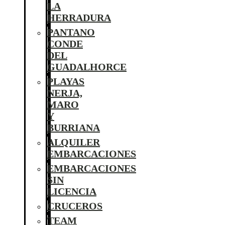
LA
HERRADURA
PANTANO
CONDE
DEL
GUADALHORCE
PLAYAS
NERJA,
MARO
Y
BURRIANA
ALQUILER
EMBARCACIONES
EMBARCACIONES
SIN
LICENCIA
CRUCEROS
TEAM