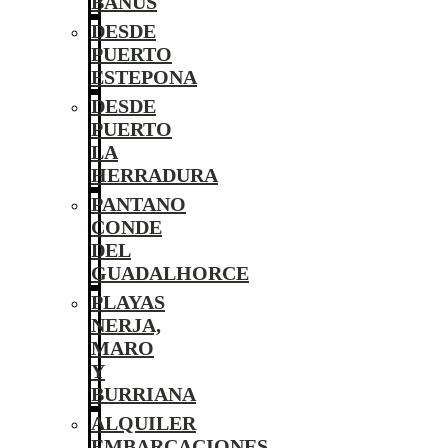
BANÚS
DESDE
PUERTO
ESTEPONA
DESDE
PUERTO
LA
HERRADURA
PANTANO
CONDE
DEL
GUADALHORCE
PLAYAS
NERJA,
MARO
Y
BURRIANA
ALQUILER
EMBARCACIONES