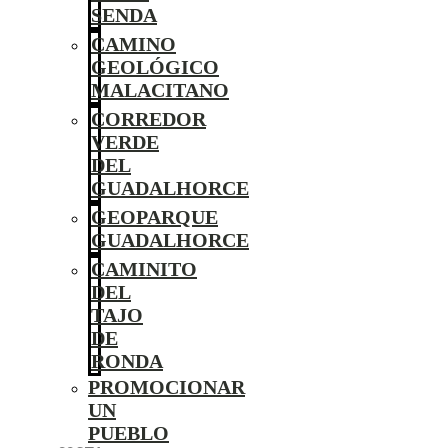
SENDA
CAMINO
GEOLÓGICO
MALACITANO
CORREDOR
VERDE
DEL
GUADALHORCE
GEOPARQUE
GUADALHORCE
CAMINITO
DEL
TAJO
DE
RONDA
PROMOCIONAR
UN
PUEBLO