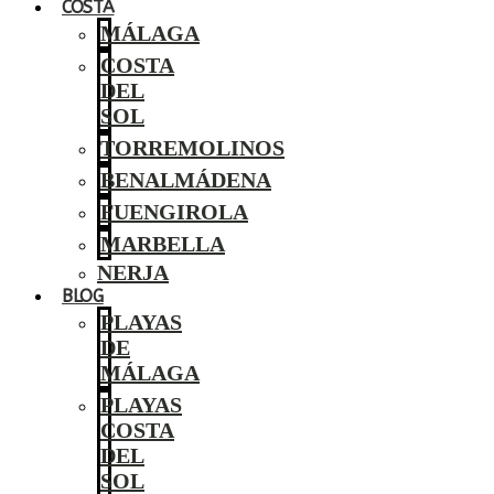
COSTA
MÁLAGA
COSTA
DEL
SOL
TORREMOLINOS
BENALMÁDENA
FUENGIROLA
MARBELLA
NERJA
BLOG
PLAYAS
DE
MÁLAGA
PLAYAS
COSTA
DEL
SOL