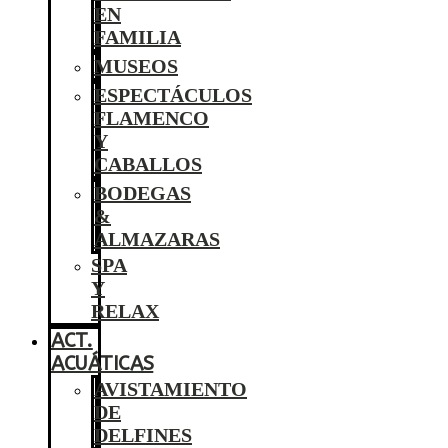
EN
FAMILIA
MUSEOS
ESPECTÁCULOS
FLAMENCO
Y
CABALLOS
BODEGAS
&
ALMAZARAS
SPA
Y
RELAX
ACT.
ACUÁTICAS
AVISTAMIENTO
DE
DELFINES