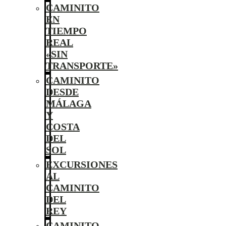
CAMINITO
EN
TIEMPO
REAL
«SIN
TRANSPORTE»
CAMINITO
DESDE
MÁLAGA
Y
COSTA
DEL
SOL
EXCURSIONES
AL
CAMINITO
DEL
REY
CAMINITO