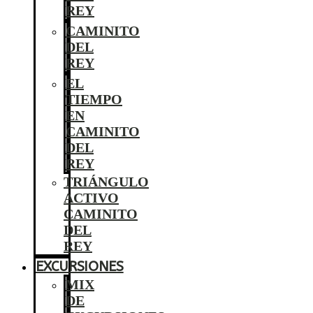
REY
CAMINITO
DEL
REY
EL
TIEMPO
EN
CAMINITO
DEL
REY
TRIÁNGULO
ACTIVO
CAMINITO
DEL
REY
EXCURSIONES
MIX
DE