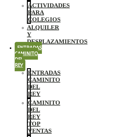
ACTIVIDADES
PARA
COLEGIOS
ALQUILER
Y
DESPLAZAMIENTOS
ENTRADAS
CAMINITO
DEL
REY
ENTRADAS
CAMINITO
DEL
REY
CAMINITO
DEL
REY
TOP
VENTAS