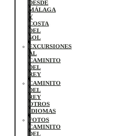
DESDE
MÁLAGA
Y
COSTA
DEL
SOL
EXCURSIONES
AL
CAMINITO
DEL
REY
CAMINITO
DEL
REY
OTROS
IDIOMAS
FOTOS
CAMINITO
DEL