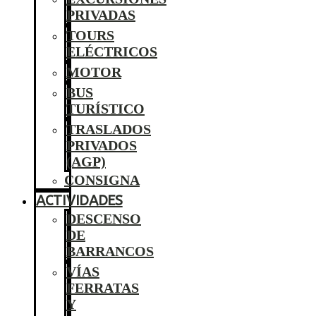
PRIVADAS
TOURS
ELÉCTRICOS
MOTOR
BUS
TURÍSTICO
TRASLADOS
PRIVADOS
(AGP)
CONSIGNA
ACTIVIDADES
DESCENSO
DE
BARRANCOS
VÍAS
FERRATAS
Y