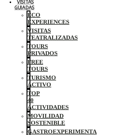
VISITAS
GUIADAS
ECO
EXPERIENCES
VISITAS
TEATRALIZADAS
TOURS
PRIVADOS
FREE
TOURS
TURISMO
ACTIVO
TOP
40
ACTIVIDADES
MOVILIDAD
SOSTENIBLE
GASTROEXPERIMENTA