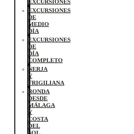
EXCURSIONES
EXCURSIONES
DE
MEDIO
DÍA
EXCURSIONES
DE
DÍA
COMPLETO
NERJA
Y
FRIGILIANA
RONDA
DESDE
MÁLAGA
Y
COSTA
DEL
SOL