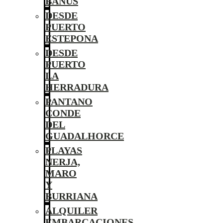
BANÚS
DESDE
PUERTO
ESTEPONA
DESDE
PUERTO
LA
HERRADURA
PANTANO
CONDE
DEL
GUADALHORCE
PLAYAS
NERJA,
MARO
Y
BURRIANA
ALQUILER
EMBARCACIONES