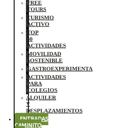
FREE
TOURS
TURISMO
ACTIVO
TOP
40
ACTIVIDADES
MOVILIDAD
SOSTENIBLE
GASTROEXPERIMENTA
ACTIVIDADES
PARA
COLEGIOS
ALQUILER
Y
DESPLAZAMIENTOS
ENTRADAS
CAMINITO