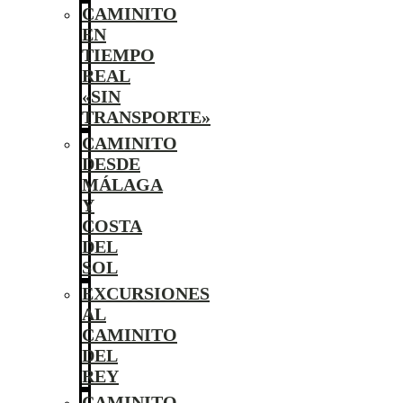
CAMINITO
EN
TIEMPO
REAL
«SIN
TRANSPORTE»
CAMINITO
DESDE
MÁLAGA
Y
COSTA
DEL
SOL
EXCURSIONES
AL
CAMINITO
DEL
REY
CAMINITO