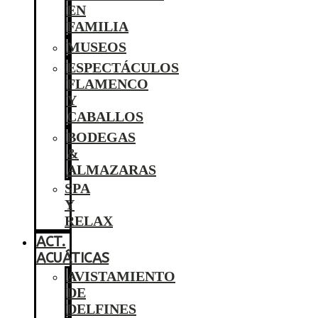
EN
FAMILIA
MUSEOS
ESPECTÁCULOS
FLAMENCO
Y
CABALLOS
BODEGAS
&
ALMAZARAS
SPA
Y
RELAX
ACT.
ACUÁTICAS
AVISTAMIENTO
DE
DELFINES