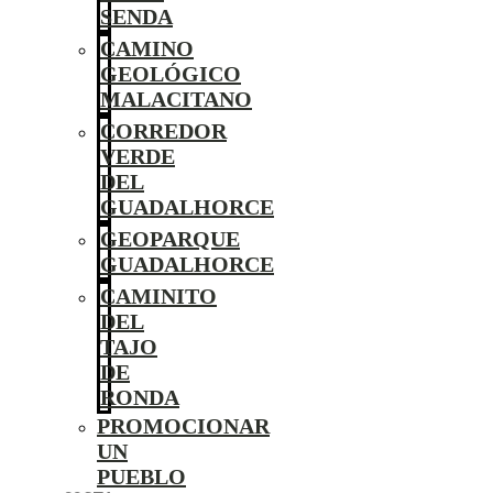
SENDA
CAMINO
GEOLÓGICO
MALACITANO
CORREDOR
VERDE
DEL
GUADALHORCE
GEOPARQUE
GUADALHORCE
CAMINITO
DEL
TAJO
DE
RONDA
PROMOCIONAR
UN
PUEBLO