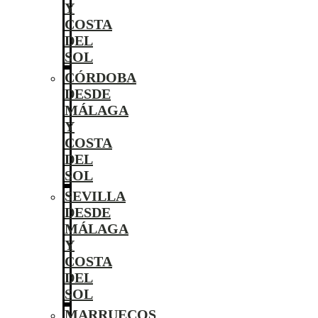
Y
COSTA
DEL
SOL
CÓRDOBA
DESDE
MÁLAGA
Y
COSTA
DEL
SOL
SEVILLA
DESDE
MÁLAGA
Y
COSTA
DEL
SOL
MARRUECOS