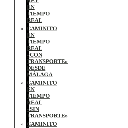
REY
EN
TIEMPO
REAL
CAMINITO
EN
TIEMPO
REAL
«CON
TRANSPORTE»
DESDE
MÁLAGA
CAMINITO
EN
TIEMPO
REAL
«SIN
TRANSPORTE»
CAMINITO