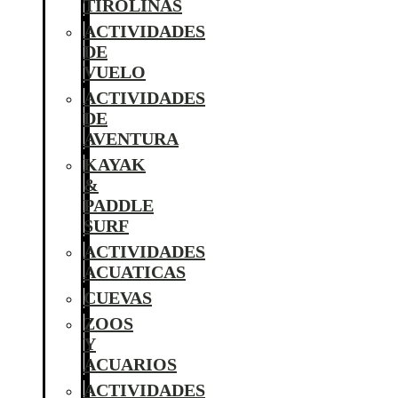
TIROLINAS
ACTIVIDADES
DE
VUELO
ACTIVIDADES
DE
AVENTURA
KAYAK
&
PADDLE
SURF
ACTIVIDADES
ACUATICAS
CUEVAS
ZOOS
Y
ACUARIOS
ACTIVIDADES