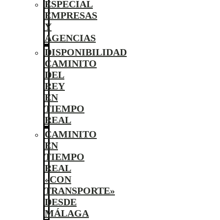
ESPECIAL
EMPRESAS
Y
AGENCIAS
DISPONIBILIDAD
CAMINITO
DEL
REY
EN
TIEMPO
REAL
CAMINITO
EN
TIEMPO
REAL
«CON
TRANSPORTE»
DESDE
MÁLAGA