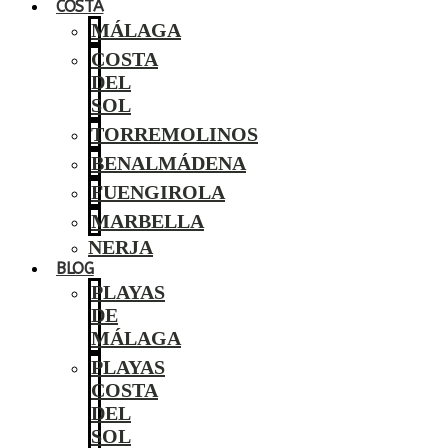
COSTA
MÁLAGA
COSTA
DEL
SOL
TORREMOLINOS
BENALMÁDENA
FUENGIROLA
MARBELLA
NERJA
BLOG
PLAYAS
DE
MÁLAGA
PLAYAS
COSTA
DEL
SOL