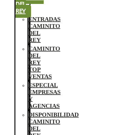
DEL
REY
ENTRADAS
CAMINITO
DEL
REY
CAMINITO
DEL
REY
TOP
VENTAS
ESPECIAL
EMPRESAS
Y
AGENCIAS
DISPONIBILIDAD
CAMINITO
DEL