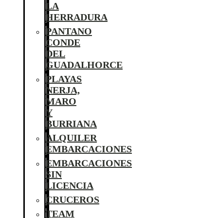
LA
HERRADURA
PANTANO
CONDE
DEL
GUADALHORCE
PLAYAS
NERJA,
MARO
Y
BURRIANA
ALQUILER
EMBARCACIONES
EMBARCACIONES
SIN
LICENCIA
CRUCEROS
TEAM