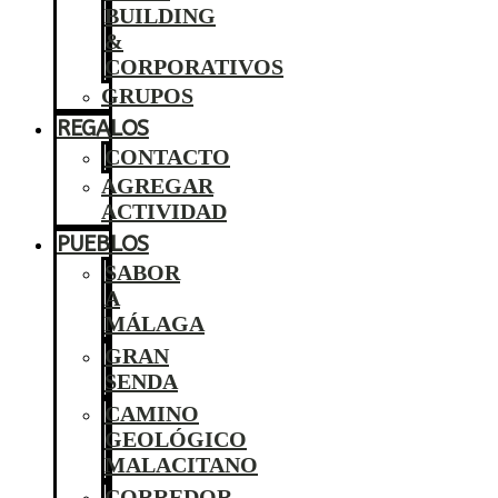
BUILDING
&
CORPORATIVOS
GRUPOS
REGALOS
CONTACTO
AGREGAR
ACTIVIDAD
PUEBLOS
SABOR
A
MÁLAGA
GRAN
SENDA
CAMINO
GEOLÓGICO
MALACITANO
CORREDOR