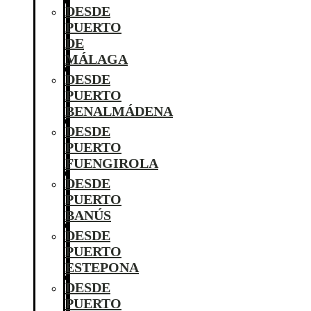
DESDE
PUERTO
DE
MÁLAGA
DESDE
PUERTO
BENALMÁDENA
DESDE
PUERTO
FUENGIROLA
DESDE
PUERTO
BANÚS
DESDE
PUERTO
ESTEPONA
DESDE
PUERTO