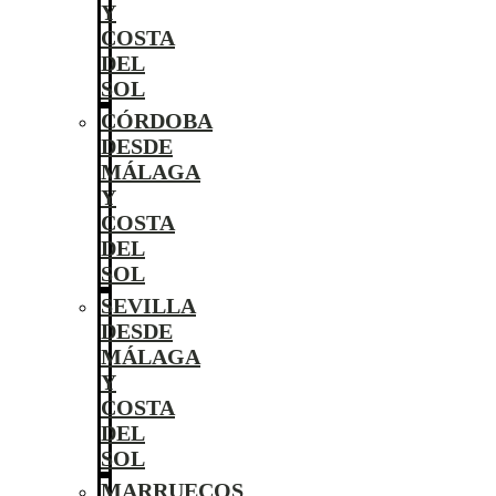
Y
COSTA
DEL
SOL
CÓRDOBA
DESDE
MÁLAGA
Y
COSTA
DEL
SOL
SEVILLA
DESDE
MÁLAGA
Y
COSTA
DEL
SOL
MARRUECOS