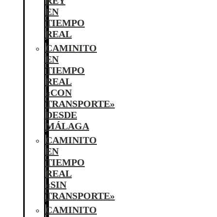
REY
EN
TIEMPO
REAL
CAMINITO
EN
TIEMPO
REAL
«CON
TRANSPORTE»
DESDE
MÁLAGA
CAMINITO
EN
TIEMPO
REAL
«SIN
TRANSPORTE»
CAMINITO