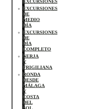
EXCURSIONES
EXCURSIONES
DE
MEDIO
DÍA
EXCURSIONES
DE
DÍA
COMPLETO
NERJA
Y
FRIGILIANA
RONDA
DESDE
MÁLAGA
Y
COSTA
DEL
SOL