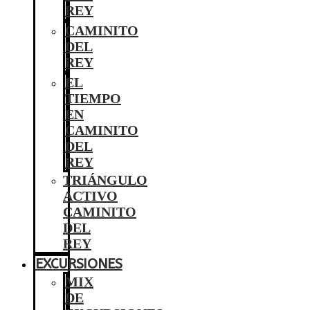
REY
CAMINITO
DEL
REY
EL
TIEMPO
EN
CAMINITO
DEL
REY
TRIÁNGULO
ACTIVO
CAMINITO
DEL
REY
EXCURSIONES
MIX
DE