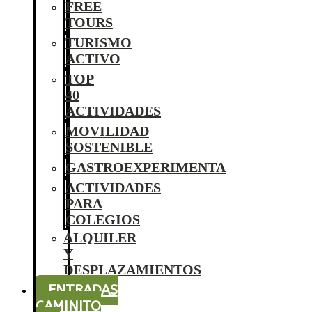
FREE
TOURS
TURISMO
ACTIVO
TOP
40
ACTIVIDADES
MOVILIDAD
SOSTENIBLE
GASTROEXPERIMENTA
ACTIVIDADES
PARA
COLEGIOS
ALQUILER
Y
DESPLAZAMIENTOS
ENTRADAS
CAMINITO