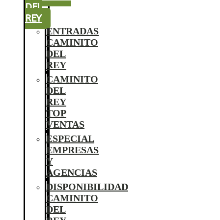
DEL
REY
ENTRADAS
CAMINITO
DEL
REY
CAMINITO
DEL
REY
TOP
VENTAS
ESPECIAL
EMPRESAS
Y
AGENCIAS
DISPONIBILIDAD
CAMINITO
DEL