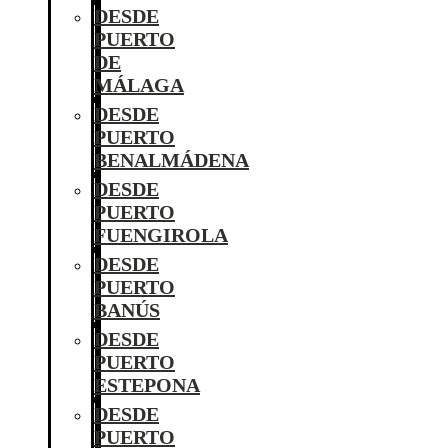
DESDE
PUERTO
DE
MÁLAGA
DESDE
PUERTO
BENALMÁDENA
DESDE
PUERTO
FUENGIROLA
DESDE
PUERTO
BANÚS
DESDE
PUERTO
ESTEPONA
DESDE
PUERTO