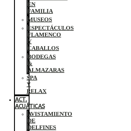
EN
FAMILIA
MUSEOS
ESPECTÁCULOS
FLAMENCO
Y
CABALLOS
BODEGAS
&
ALMAZARAS
SPA
Y
RELAX
ACT.
ACUÁTICAS
AVISTAMIENTO
DE
DELFINES