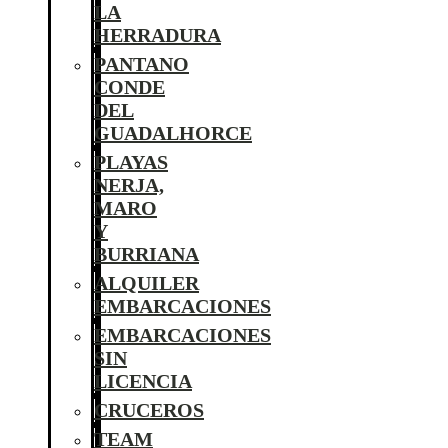
LA
HERRADURA
PANTANO
CONDE
DEL
GUADALHORCE
PLAYAS
NERJA,
MARO
Y
BURRIANA
ALQUILER
EMBARCACIONES
EMBARCACIONES
SIN
LICENCIA
CRUCEROS
TEAM