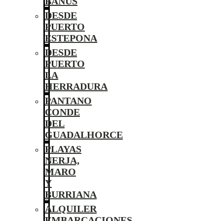
BANÚS
DESDE
PUERTO
ESTEPONA
DESDE
PUERTO
LA
HERRADURA
PANTANO
CONDE
DEL
GUADALHORCE
PLAYAS
NERJA,
MARO
Y
BURRIANA
ALQUILER
EMBARCACIONES