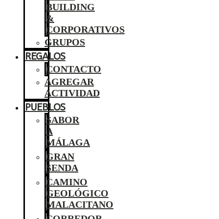
BUILDING
&
CORPORATIVOS
GRUPOS
REGALOS
CONTACTO
AGREGAR
ACTIVIDAD
PUEBLOS
SABOR
A
MÁLAGA
GRAN
SENDA
CAMINO
GEOLÓGICO
MALACITANO
CORREDOR