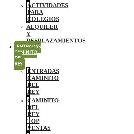
ACTIVIDADES
PARA
COLEGIOS
ALQUILER
Y
DESPLAZAMIENTOS
ENTRADAS
CAMINITO
DEL
REY
ENTRADAS
CAMINITO
DEL
REY
CAMINITO
DEL
REY
TOP
VENTAS