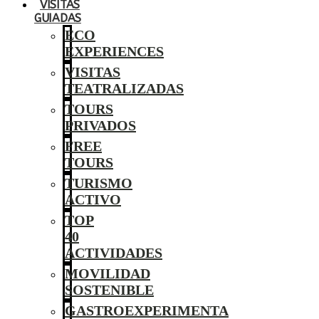
VISITAS
GUIADAS
ECO
EXPERIENCES
VISITAS
TEATRALIZADAS
TOURS
PRIVADOS
FREE
TOURS
TURISMO
ACTIVO
TOP
40
ACTIVIDADES
MOVILIDAD
SOSTENIBLE
GASTROEXPERIMENTA