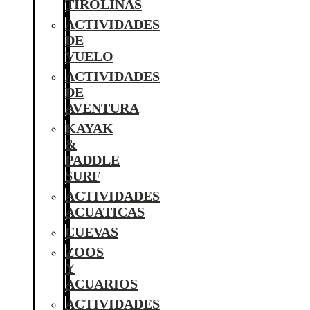
TIROLINAS
ACTIVIDADES
DE
VUELO
ACTIVIDADES
DE
AVENTURA
KAYAK
&
PADDLE
SURF
ACTIVIDADES
ACUATICAS
CUEVAS
ZOOS
Y
ACUARIOS
ACTIVIDADES