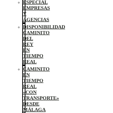
ESPECIAL
EMPRESAS
Y
AGENCIAS
DISPONIBILIDAD
CAMINITO
DEL
REY
EN
TIEMPO
REAL
CAMINITO
EN
TIEMPO
REAL
«CON
TRANSPORTE»
DESDE
MÁLAGA