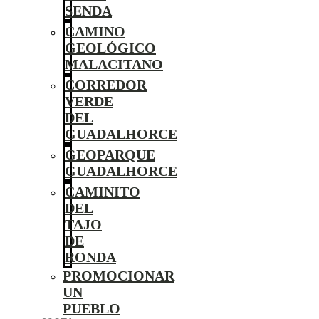
SENDA
CAMINO
GEOLÓGICO
MALACITANO
CORREDOR
VERDE
DEL
GUADALHORCE
GEOPARQUE
GUADALHORCE
CAMINITO
DEL
TAJO
DE
RONDA
PROMOCIONAR
UN
PUEBLO