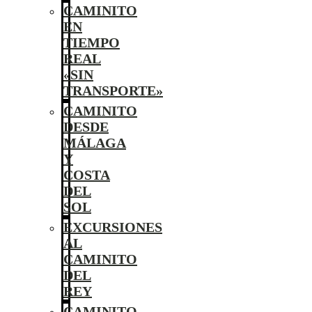
CAMINITO
EN
TIEMPO
REAL
«SIN
TRANSPORTE»
CAMINITO
DESDE
MÁLAGA
Y
COSTA
DEL
SOL
EXCURSIONES
AL
CAMINITO
DEL
REY
CAMINITO