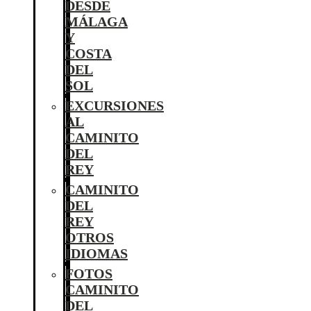
DESDE
MÁLAGA
Y
COSTA
DEL
SOL
EXCURSIONES
AL
CAMINITO
DEL
REY
CAMINITO
DEL
REY
OTROS
IDIOMAS
FOTOS
CAMINITO
DEL