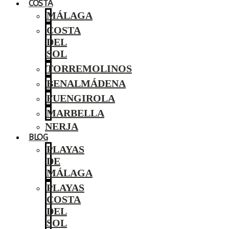
COSTA
MÁLAGA
COSTA
DEL
SOL
TORREMOLINOS
BENALMÁDENA
FUENGIROLA
MARBELLA
NERJA
BLOG
PLAYAS
DE
MÁLAGA
PLAYAS
COSTA
DEL
SOL