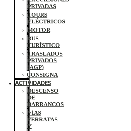
PRIVADAS
TOURS
ELÉCTRICOS
MOTOR
BUS
TURÍSTICO
TRASLADOS
PRIVADOS
(AGP)
CONSIGNA
ACTIVIDADES
DESCENSO
DE
BARRANCOS
VÍAS
FERRATAS
Y