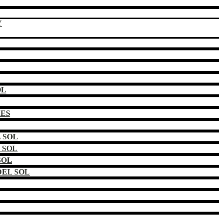
Y
OL
DES
 SOL
 SOL
SOL
EL SOL