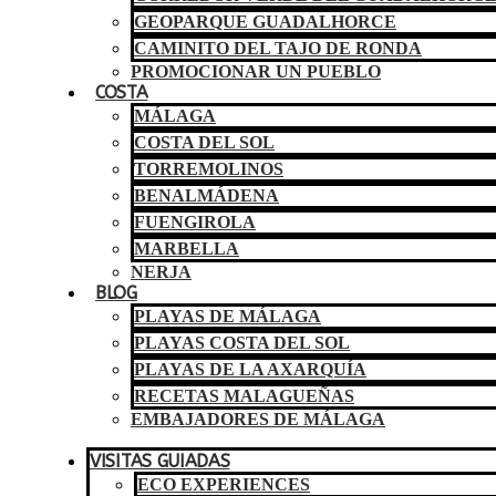
GEOPARQUE GUADALHORCE
CAMINITO DEL TAJO DE RONDA
PROMOCIONAR UN PUEBLO
COSTA
MÁLAGA
COSTA DEL SOL
TORREMOLINOS
BENALMÁDENA
FUENGIROLA
MARBELLA
NERJA
BLOG
PLAYAS DE MÁLAGA
PLAYAS COSTA DEL SOL
PLAYAS DE LA AXARQUÍA
RECETAS MALAGUEÑAS
EMBAJADORES DE MÁLAGA
VISITAS GUIADAS
ECO EXPERIENCES