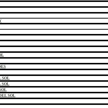
Y
OL
DES
 SOL
 SOL
SOL
DEL SOL