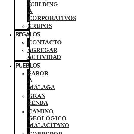
BUILDING
&
CORPORATIVOS
GRUPOS
REGALOS
CONTACTO
AGREGAR
ACTIVIDAD
PUEBLOS
SABOR
A
MÁLAGA
GRAN
SENDA
CAMINO
GEOLÓGICO
MALACITANO
CORREDOR