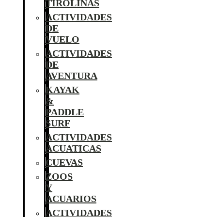
TIROLINAS
ACTIVIDADES
DE
VUELO
ACTIVIDADES
DE
AVENTURA
KAYAK
&
PADDLE
SURF
ACTIVIDADES
ACUATICAS
CUEVAS
ZOOS
Y
ACUARIOS
ACTIVIDADES