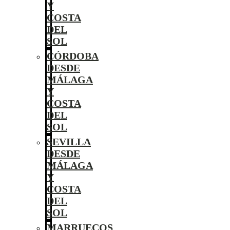
Y
COSTA
DEL
SOL
CÓRDOBA
DESDE
MÁLAGA
Y
COSTA
DEL
SOL
SEVILLA
DESDE
MÁLAGA
Y
COSTA
DEL
SOL
MARRUECOS