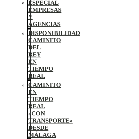
ESPECIAL
EMPRESAS
Y
AGENCIAS
DISPONIBILIDAD
CAMINITO
DEL
REY
EN
TIEMPO
REAL
CAMINITO
EN
TIEMPO
REAL
«CON
TRANSPORTE»
DESDE
MÁLAGA