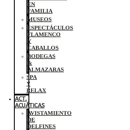
EN
FAMILIA
MUSEOS
ESPECTÁCULOS
FLAMENCO
Y
CABALLOS
BODEGAS
&
ALMAZARAS
SPA
Y
RELAX
ACT.
ACUÁTICAS
AVISTAMIENTO
DE
DELFINES