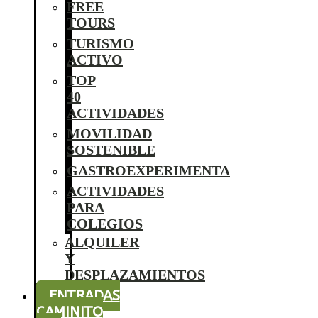
FREE
TOURS
TURISMO
ACTIVO
TOP
40
ACTIVIDADES
MOVILIDAD
SOSTENIBLE
GASTROEXPERIMENTA
ACTIVIDADES
PARA
COLEGIOS
ALQUILER
Y
DESPLAZAMIENTOS
ENTRADAS
CAMINITO