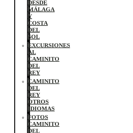
DESDE
MÁLAGA
Y
COSTA
DEL
SOL
EXCURSIONES
AL
CAMINITO
DEL
REY
CAMINITO
DEL
REY
OTROS
IDIOMAS
FOTOS
CAMINITO
DEL