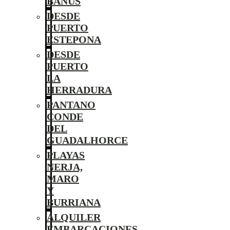
BANÚS
DESDE
PUERTO
ESTEPONA
DESDE
PUERTO
LA
HERRADURA
PANTANO
CONDE
DEL
GUADALHORCE
PLAYAS
NERJA,
MARO
Y
BURRIANA
ALQUILER
EMBARCACIONES