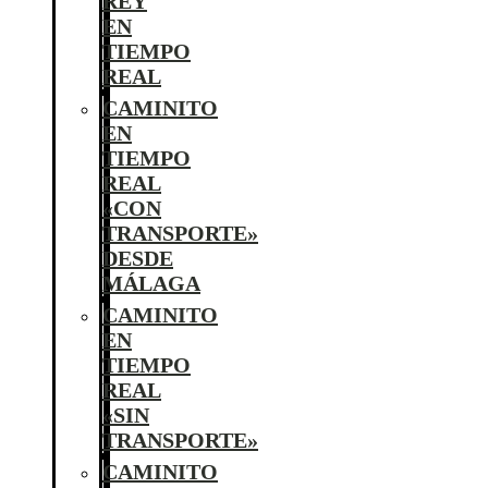
REY
EN
TIEMPO
REAL
CAMINITO
EN
TIEMPO
REAL
«CON
TRANSPORTE»
DESDE
MÁLAGA
CAMINITO
EN
TIEMPO
REAL
«SIN
TRANSPORTE»
CAMINITO