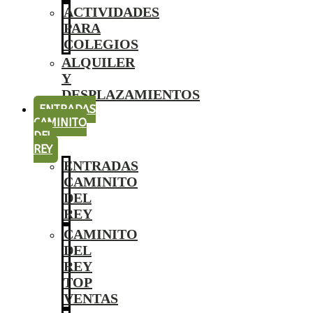
ACTIVIDADES
PARA
COLEGIOS
ALQUILER
Y
DESPLAZAMIENTOS
ENTRADAS
CAMINITO
DEL
REY
ENTRADAS
CAMINITO
DEL
REY
CAMINITO
DEL
REY
TOP
VENTAS