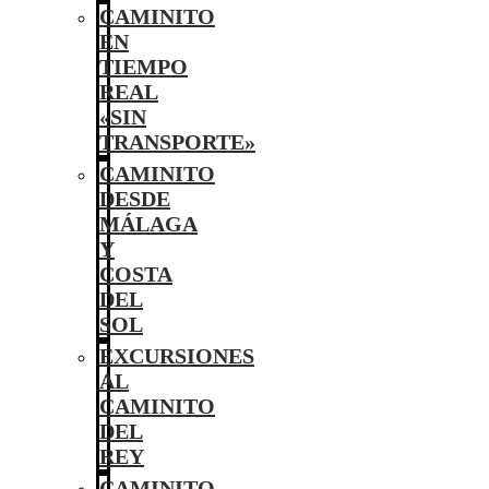
CAMINITO
EN
TIEMPO
REAL
«SIN
TRANSPORTE»
CAMINITO
DESDE
MÁLAGA
Y
COSTA
DEL
SOL
EXCURSIONES
AL
CAMINITO
DEL
REY
CAMINITO