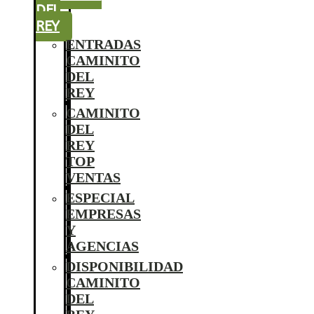
DEL
REY
ENTRADAS
CAMINITO
DEL
REY
CAMINITO
DEL
REY
TOP
VENTAS
ESPECIAL
EMPRESAS
Y
AGENCIAS
DISPONIBILIDAD
CAMINITO
DEL