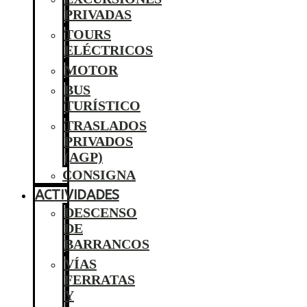
PRIVADAS
TOURS
ELÉCTRICOS
MOTOR
BUS
TURÍSTICO
TRASLADOS
PRIVADOS
(AGP)
CONSIGNA
ACTIVIDADES
DESCENSO
DE
BARRANCOS
VÍAS
FERRATAS
Y