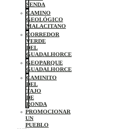
SENDA
CAMINO
GEOLÓGICO
MALACITANO
CORREDOR
VERDE
DEL
GUADALHORCE
GEOPARQUE
GUADALHORCE
CAMINITO
DEL
TAJO
DE
RONDA
PROMOCIONAR
UN
PUEBLO