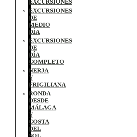
EXCURSIONES
EXCURSIONES
DE
MEDIO
DÍA
EXCURSIONES
DE
DÍA
COMPLETO
NERJA
Y
FRIGILIANA
RONDA
DESDE
MÁLAGA
Y
COSTA
DEL
SOL