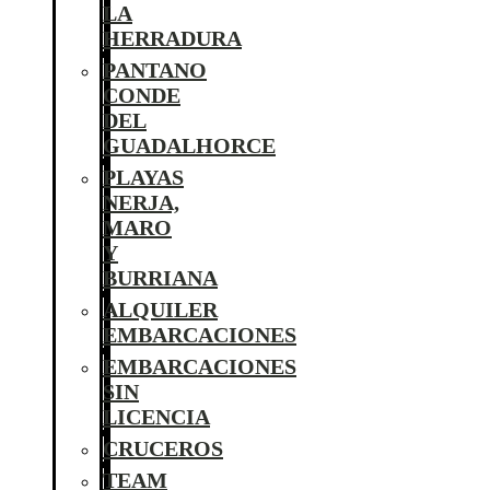
LA
HERRADURA
PANTANO
CONDE
DEL
GUADALHORCE
PLAYAS
NERJA,
MARO
Y
BURRIANA
ALQUILER
EMBARCACIONES
EMBARCACIONES
SIN
LICENCIA
CRUCEROS
TEAM