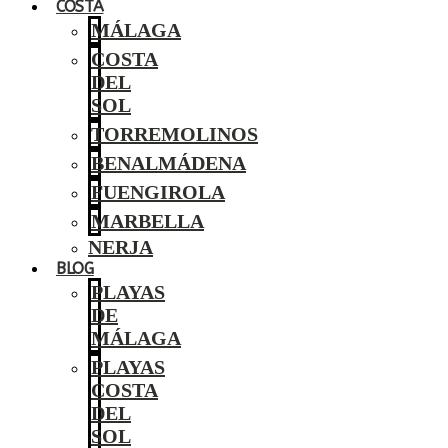
COSTA
MÁLAGA
COSTA
DEL
SOL
TORREMOLINOS
BENALMÁDENA
FUENGIROLA
MARBELLA
NERJA
BLOG
PLAYAS
DE
MÁLAGA
PLAYAS
COSTA
DEL
SOL