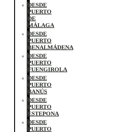
DESDE
PUERTO
DE
MÁLAGA
DESDE
PUERTO
BENALMÁDENA
DESDE
PUERTO
FUENGIROLA
DESDE
PUERTO
BANÚS
DESDE
PUERTO
ESTEPONA
DESDE
PUERTO