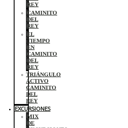
REY
CAMINITO
DEL
REY
EL
TIEMPO
EN
CAMINITO
DEL
REY
TRIÁNGULO
ACTIVO
CAMINITO
DEL
REY
EXCURSIONES
MIX
DE