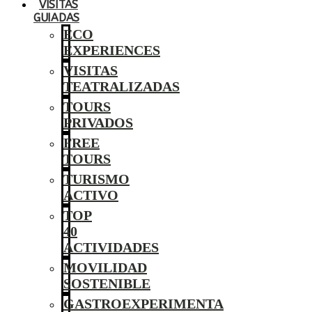
VISITAS
GUIADAS
ECO
EXPERIENCES
VISITAS
TEATRALIZADAS
TOURS
PRIVADOS
FREE
TOURS
TURISMO
ACTIVO
TOP
40
ACTIVIDADES
MOVILIDAD
SOSTENIBLE
GASTROEXPERIMENTA