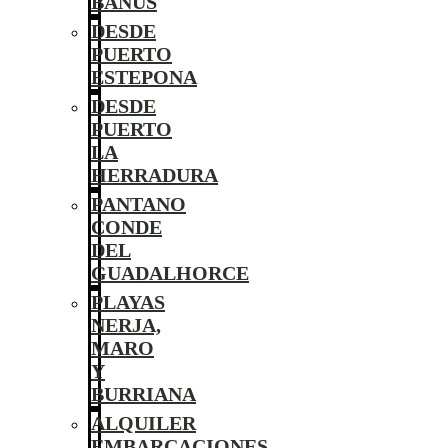
BANÚS
DESDE
PUERTO
ESTEPONA
DESDE
PUERTO
LA
HERRADURA
PANTANO
CONDE
DEL
GUADALHORCE
PLAYAS
NERJA,
MARO
Y
BURRIANA
ALQUILER
EMBARCACIONES