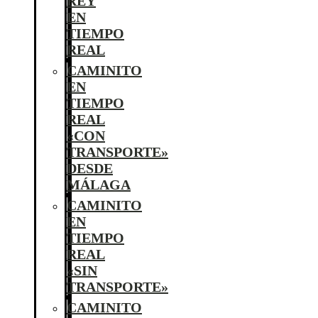
REY
EN
TIEMPO
REAL
CAMINITO
EN
TIEMPO
REAL
«CON
TRANSPORTE»
DESDE
MÁLAGA
CAMINITO
EN
TIEMPO
REAL
«SIN
TRANSPORTE»
CAMINITO