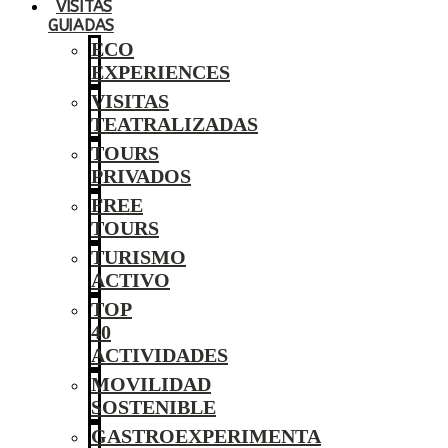
VISITAS
GUIADAS
ECO
EXPERIENCES
VISITAS
TEATRALIZADAS
TOURS
PRIVADOS
FREE
TOURS
TURISMO
ACTIVO
TOP
40
ACTIVIDADES
MOVILIDAD
SOSTENIBLE
GASTROEXPERIMENTA