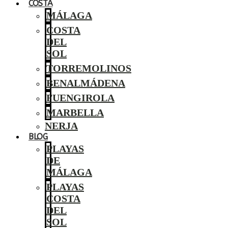
COSTA
MÁLAGA
COSTA
DEL
SOL
TORREMOLINOS
BENALMÁDENA
FUENGIROLA
MARBELLA
NERJA
BLOG
PLAYAS
DE
MÁLAGA
PLAYAS
COSTA
DEL
SOL