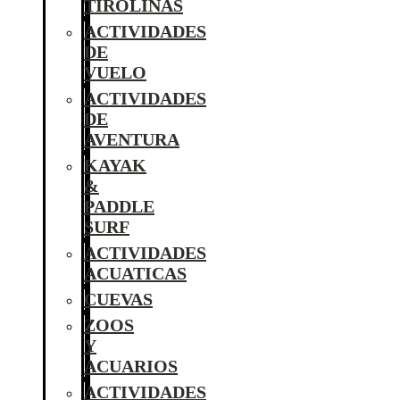
TIROLINAS
ACTIVIDADES
DE
VUELO
ACTIVIDADES
DE
AVENTURA
KAYAK
&
PADDLE
SURF
ACTIVIDADES
ACUATICAS
CUEVAS
ZOOS
Y
ACUARIOS
ACTIVIDADES