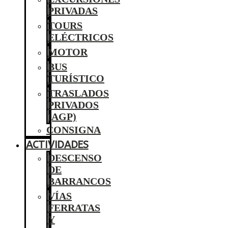
PRIVADAS
TOURS
ELÉCTRICOS
MOTOR
BUS
TURÍSTICO
TRASLADOS
PRIVADOS
(AGP)
CONSIGNA
ACTIVIDADES
DESCENSO
DE
BARRANCOS
VÍAS
FERRATAS
Y