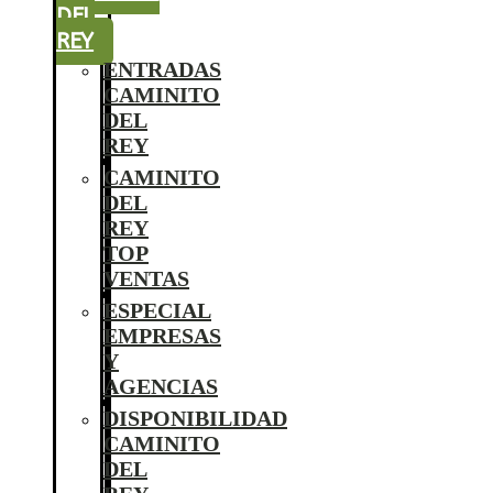
DEL
REY
ENTRADAS
CAMINITO
DEL
REY
CAMINITO
DEL
REY
TOP
VENTAS
ESPECIAL
EMPRESAS
Y
AGENCIAS
DISPONIBILIDAD
CAMINITO
DEL