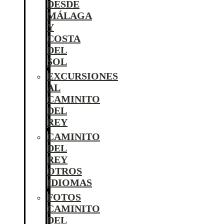
DESDE
MÁLAGA
Y
COSTA
DEL
SOL
EXCURSIONES
AL
CAMINITO
DEL
REY
CAMINITO
DEL
REY
OTROS
IDIOMAS
FOTOS
CAMINITO
DEL