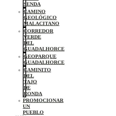
SENDA
CAMINO
GEOLÓGICO
MALACITANO
CORREDOR
VERDE
DEL
GUADALHORCE
GEOPARQUE
GUADALHORCE
CAMINITO
DEL
TAJO
DE
RONDA
PROMOCIONAR
UN
PUEBLO