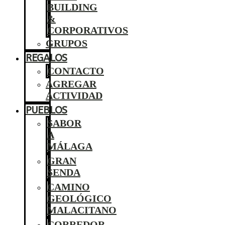
BUILDING
&
CORPORATIVOS
GRUPOS
REGALOS
CONTACTO
AGREGAR
ACTIVIDAD
PUEBLOS
SABOR
A
MÁLAGA
GRAN
SENDA
CAMINO
GEOLÓGICO
MALACITANO
CORREDOR