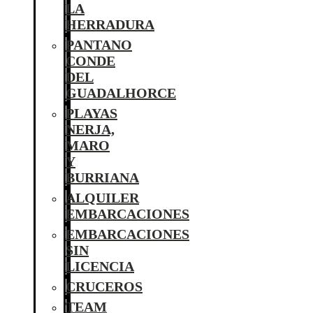
LA
HERRADURA
PANTANO
CONDE
DEL
GUADALHORCE
PLAYAS
NERJA,
MARO
Y
BURRIANA
ALQUILER
EMBARCACIONES
EMBARCACIONES
SIN
LICENCIA
CRUCEROS
TEAM