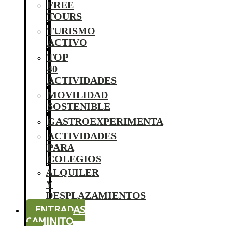
FREE
TOURS
TURISMO
ACTIVO
TOP
40
ACTIVIDADES
MOVILIDAD
SOSTENIBLE
GASTROEXPERIMENTA
ACTIVIDADES
PARA
COLEGIOS
ALQUILER
Y
DESPLAZAMIENTOS
ENTRADAS
CAMINITO