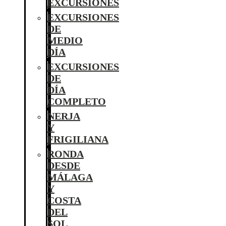
EXCURSIONES
EXCURSIONES
DE
MEDIO
DÍA
EXCURSIONES
DE
DÍA
COMPLETO
NERJA
Y
FRIGILIANA
RONDA
DESDE
MÁLAGA
Y
COSTA
DEL
SOL