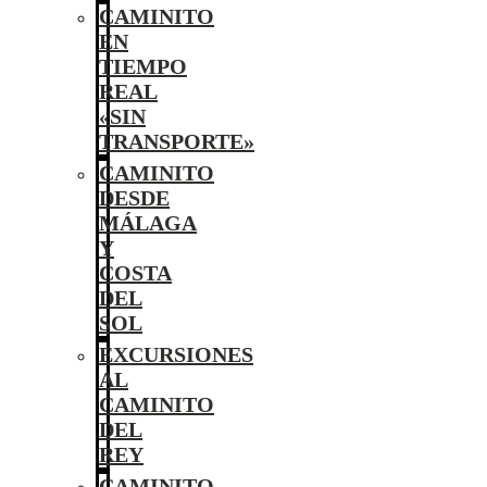
CAMINITO
EN
TIEMPO
REAL
«SIN
TRANSPORTE»
CAMINITO
DESDE
MÁLAGA
Y
COSTA
DEL
SOL
EXCURSIONES
AL
CAMINITO
DEL
REY
CAMINITO