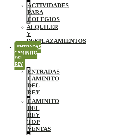
ACTIVIDADES
PARA
COLEGIOS
ALQUILER
Y
DESPLAZAMIENTOS
ENTRADAS
CAMINITO
DEL
REY
ENTRADAS
CAMINITO
DEL
REY
CAMINITO
DEL
REY
TOP
VENTAS