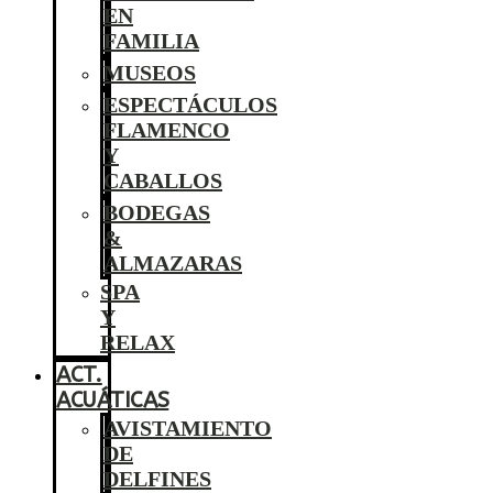
EN
FAMILIA
MUSEOS
ESPECTÁCULOS
FLAMENCO
Y
CABALLOS
BODEGAS
&
ALMAZARAS
SPA
Y
RELAX
ACT.
ACUÁTICAS
AVISTAMIENTO
DE
DELFINES