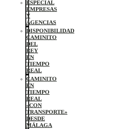
ESPECIAL
EMPRESAS
Y
AGENCIAS
DISPONIBILIDAD
CAMINITO
DEL
REY
EN
TIEMPO
REAL
CAMINITO
EN
TIEMPO
REAL
«CON
TRANSPORTE»
DESDE
MÁLAGA