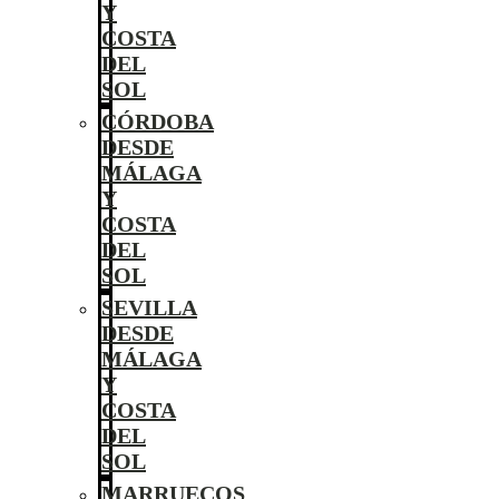
Y
COSTA
DEL
SOL
CÓRDOBA
DESDE
MÁLAGA
Y
COSTA
DEL
SOL
SEVILLA
DESDE
MÁLAGA
Y
COSTA
DEL
SOL
MARRUECOS