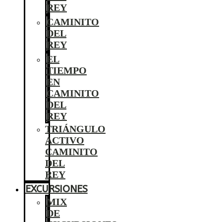
REY
CAMINITO
DEL
REY
EL
TIEMPO
EN
CAMINITO
DEL
REY
TRIÁNGULO
ACTIVO
CAMINITO
DEL
REY
EXCURSIONES
MIX
DE