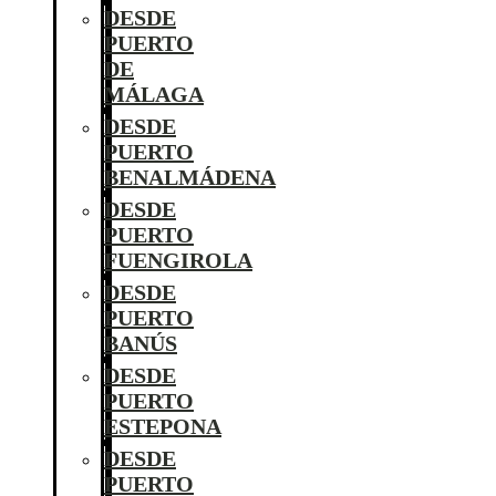
DESDE
PUERTO
DE
MÁLAGA
DESDE
PUERTO
BENALMÁDENA
DESDE
PUERTO
FUENGIROLA
DESDE
PUERTO
BANÚS
DESDE
PUERTO
ESTEPONA
DESDE
PUERTO