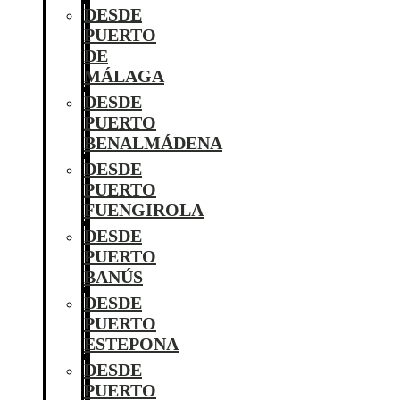
DESDE
PUERTO
DE
MÁLAGA
DESDE
PUERTO
BENALMÁDENA
DESDE
PUERTO
FUENGIROLA
DESDE
PUERTO
BANÚS
DESDE
PUERTO
ESTEPONA
DESDE
PUERTO