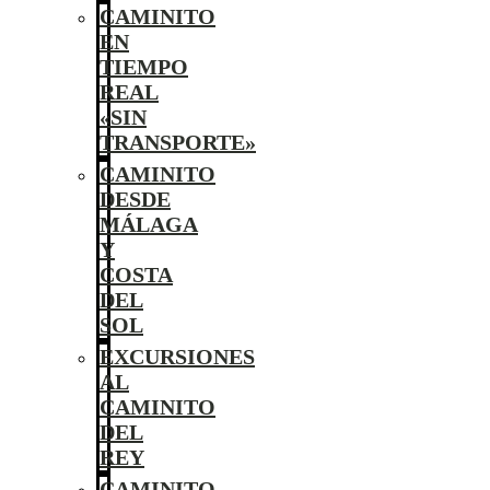
CAMINITO
EN
TIEMPO
REAL
«SIN
TRANSPORTE»
CAMINITO
DESDE
MÁLAGA
Y
COSTA
DEL
SOL
EXCURSIONES
AL
CAMINITO
DEL
REY
CAMINITO