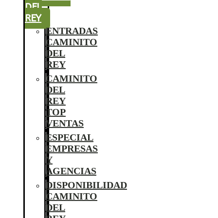
DEL
REY
ENTRADAS
CAMINITO
DEL
REY
CAMINITO
DEL
REY
TOP
VENTAS
ESPECIAL
EMPRESAS
Y
AGENCIAS
DISPONIBILIDAD
CAMINITO
DEL