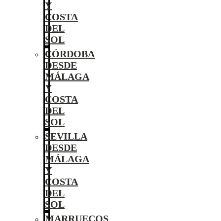
Y
COSTA
DEL
SOL
CÓRDOBA
DESDE
MÁLAGA
Y
COSTA
DEL
SOL
SEVILLA
DESDE
MÁLAGA
Y
COSTA
DEL
SOL
MARRUECOS