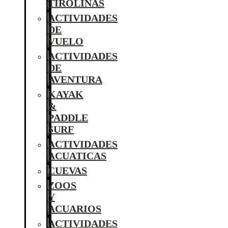
TIROLINAS
ACTIVIDADES
DE
VUELO
ACTIVIDADES
DE
AVENTURA
KAYAK
&
PADDLE
SURF
ACTIVIDADES
ACUATICAS
CUEVAS
ZOOS
Y
ACUARIOS
ACTIVIDADES