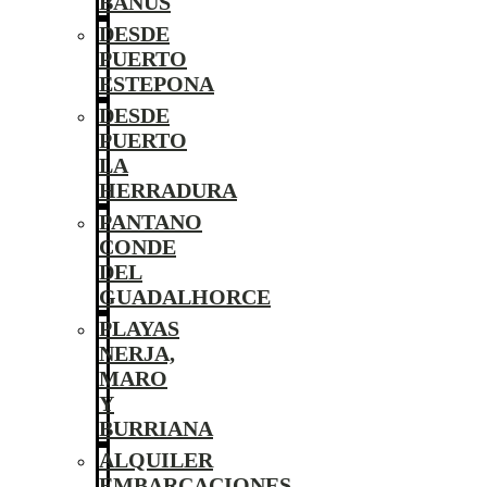
BANÚS
DESDE
PUERTO
ESTEPONA
DESDE
PUERTO
LA
HERRADURA
PANTANO
CONDE
DEL
GUADALHORCE
PLAYAS
NERJA,
MARO
Y
BURRIANA
ALQUILER
EMBARCACIONES