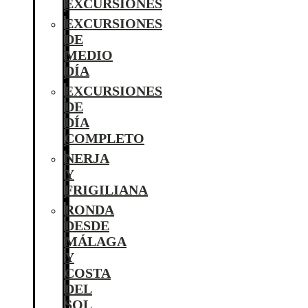
EXCURSIONES
EXCURSIONES
DE
MEDIO
DÍA
EXCURSIONES
DE
DÍA
COMPLETO
NERJA
Y
FRIGILIANA
RONDA
DESDE
MÁLAGA
Y
COSTA
DEL
SOL