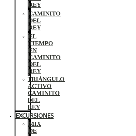
REY
CAMINITO
DEL
REY
EL
TIEMPO
EN
CAMINITO
DEL
REY
TRIÁNGULO
ACTIVO
CAMINITO
DEL
REY
EXCURSIONES
MIX
DE