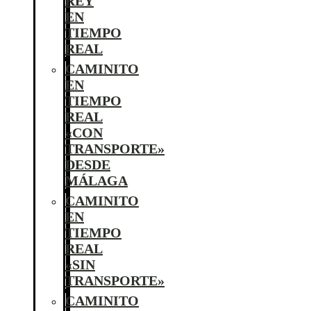
REY
EN
TIEMPO
REAL
CAMINITO
EN
TIEMPO
REAL
«CON
TRANSPORTE»
DESDE
MÁLAGA
CAMINITO
EN
TIEMPO
REAL
«SIN
TRANSPORTE»
CAMINITO