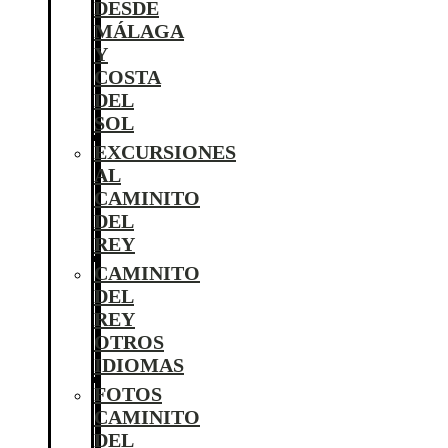
DESDE
MÁLAGA
Y
COSTA
DEL
SOL
EXCURSIONES
AL
CAMINITO
DEL
REY
CAMINITO
DEL
REY
OTROS
IDIOMAS
FOTOS
CAMINITO
DEL