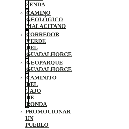
SENDA
CAMINO
GEOLÓGICO
MALACITANO
CORREDOR
VERDE
DEL
GUADALHORCE
GEOPARQUE
GUADALHORCE
CAMINITO
DEL
TAJO
DE
RONDA
PROMOCIONAR
UN
PUEBLO