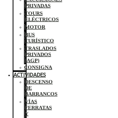
PRIVADAS
TOURS
ELÉCTRICOS
MOTOR
BUS
TURÍSTICO
TRASLADOS
PRIVADOS
(AGP)
CONSIGNA
ACTIVIDADES
DESCENSO
DE
BARRANCOS
VÍAS
FERRATAS
Y