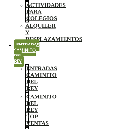
ACTIVIDADES
PARA
COLEGIOS
ALQUILER
Y
DESPLAZAMIENTOS
ENTRADAS
CAMINITO
DEL
REY
ENTRADAS
CAMINITO
DEL
REY
CAMINITO
DEL
REY
TOP
VENTAS