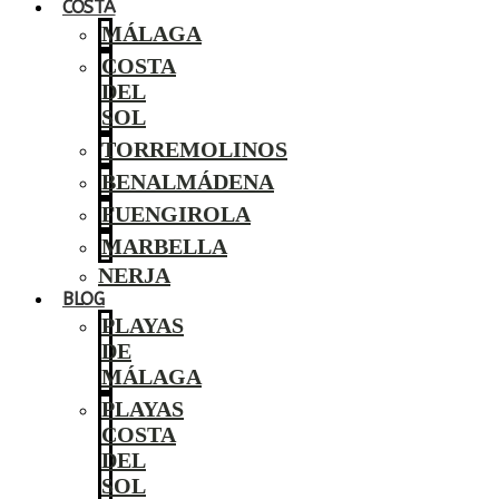
COSTA
MÁLAGA
COSTA
DEL
SOL
TORREMOLINOS
BENALMÁDENA
FUENGIROLA
MARBELLA
NERJA
BLOG
PLAYAS
DE
MÁLAGA
PLAYAS
COSTA
DEL
SOL