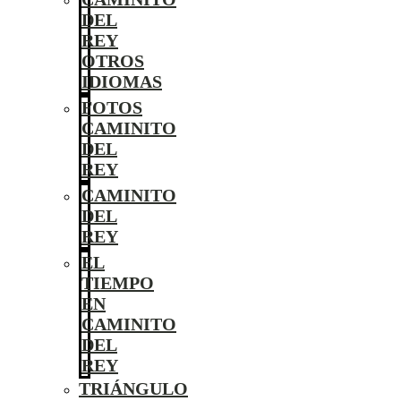
DEL
REY
OTROS
IDIOMAS
FOTOS
CAMINITO
DEL
REY
CAMINITO
DEL
REY
EL
TIEMPO
EN
CAMINITO
DEL
REY
TRIÁNGULO