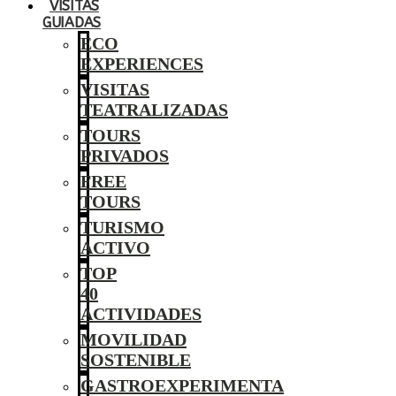
VISITAS
GUIADAS
ECO
EXPERIENCES
VISITAS
TEATRALIZADAS
TOURS
PRIVADOS
FREE
TOURS
TURISMO
ACTIVO
TOP
40
ACTIVIDADES
MOVILIDAD
SOSTENIBLE
GASTROEXPERIMENTA