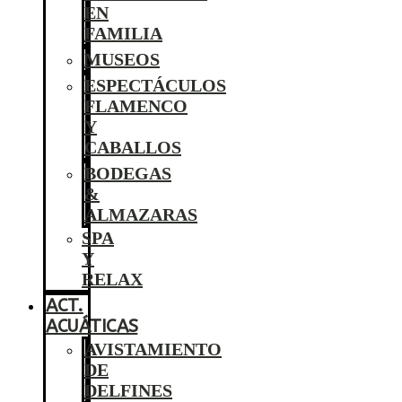
EN
FAMILIA
MUSEOS
ESPECTÁCULOS
FLAMENCO
Y
CABALLOS
BODEGAS
&
ALMAZARAS
SPA
Y
RELAX
ACT.
ACUÁTICAS
AVISTAMIENTO
DE
DELFINES