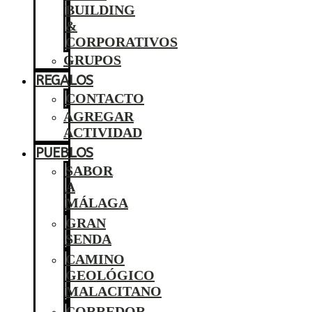
BUILDING
&
CORPORATIVOS
GRUPOS
REGALOS
CONTACTO
AGREGAR
ACTIVIDAD
PUEBLOS
SABOR
A
MÁLAGA
GRAN
SENDA
CAMINO
GEOLÓGICO
MALACITANO
CORREDOR