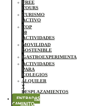
FREE
TOURS
TURISMO
ACTIVO
TOP
40
ACTIVIDADES
MOVILIDAD
SOSTENIBLE
GASTROEXPERIMENTA
ACTIVIDADES
PARA
COLEGIOS
ALQUILER
Y
DESPLAZAMIENTOS
ENTRADAS
CAMINITO