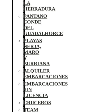
LA
HERRADURA
PANTANO
CONDE
DEL
GUADALHORCE
PLAYAS
NERJA,
MARO
Y
BURRIANA
ALQUILER
EMBARCACIONES
EMBARCACIONES
SIN
LICENCIA
CRUCEROS
TEAM