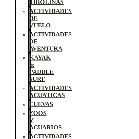
TIROLINAS
ACTIVIDADES
DE
VUELO
ACTIVIDADES
DE
AVENTURA
KAYAK
&
PADDLE
SURF
ACTIVIDADES
ACUATICAS
CUEVAS
ZOOS
Y
ACUARIOS
ACTIVIDADES