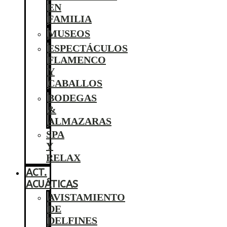
EN
FAMILIA
MUSEOS
ESPECTÁCULOS
FLAMENCO
Y
CABALLOS
BODEGAS
&
ALMAZARAS
SPA
Y
RELAX
ACT.
ACUÁTICAS
AVISTAMIENTO
DE
DELFINES