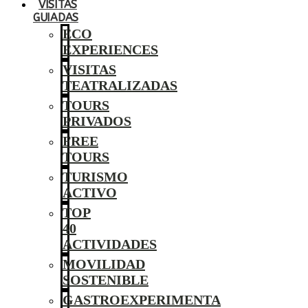
VISITAS
GUIADAS
ECO
EXPERIENCES
VISITAS
TEATRALIZADAS
TOURS
PRIVADOS
FREE
TOURS
TURISMO
ACTIVO
TOP
40
ACTIVIDADES
MOVILIDAD
SOSTENIBLE
GASTROEXPERIMENTA