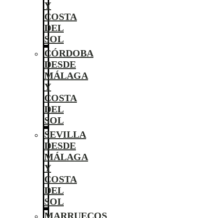
Y
COSTA
DEL
SOL
CÓRDOBA
DESDE
MÁLAGA
Y
COSTA
DEL
SOL
SEVILLA
DESDE
MÁLAGA
Y
COSTA
DEL
SOL
MARRUECOS