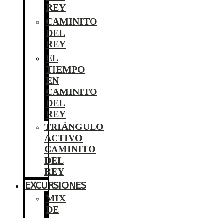
REY
CAMINITO
DEL
REY
EL
TIEMPO
EN
CAMINITO
DEL
REY
TRIÁNGULO
ACTIVO
CAMINITO
DEL
REY
EXCURSIONES
MIX
DE