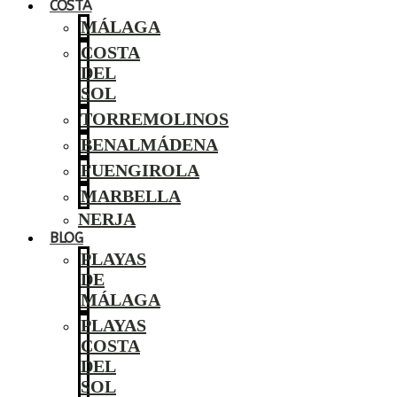
COSTA
MÁLAGA
COSTA
DEL
SOL
TORREMOLINOS
BENALMÁDENA
FUENGIROLA
MARBELLA
NERJA
BLOG
PLAYAS
DE
MÁLAGA
PLAYAS
COSTA
DEL
SOL