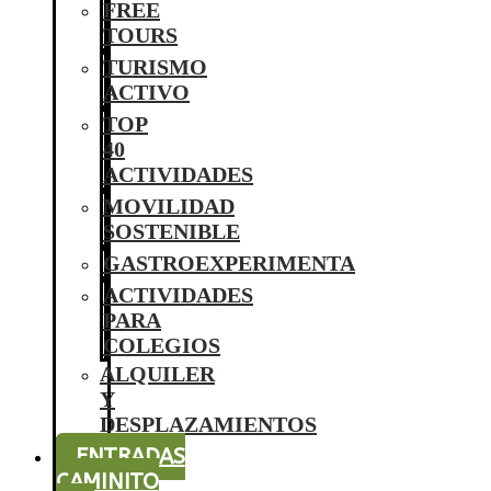
FREE
TOURS
TURISMO
ACTIVO
TOP
40
ACTIVIDADES
MOVILIDAD
SOSTENIBLE
GASTROEXPERIMENTA
ACTIVIDADES
PARA
COLEGIOS
ALQUILER
Y
DESPLAZAMIENTOS
ENTRADAS
CAMINITO