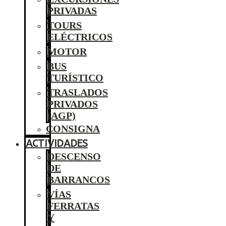
PRIVADAS
TOURS
ELÉCTRICOS
MOTOR
BUS
TURÍSTICO
TRASLADOS
PRIVADOS
(AGP)
CONSIGNA
ACTIVIDADES
DESCENSO
DE
BARRANCOS
VÍAS
FERRATAS
Y