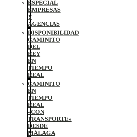
ESPECIAL
EMPRESAS
Y
AGENCIAS
DISPONIBILIDAD
CAMINITO
DEL
REY
EN
TIEMPO
REAL
CAMINITO
EN
TIEMPO
REAL
«CON
TRANSPORTE»
DESDE
MÁLAGA