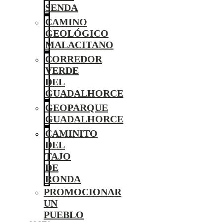
SENDA
CAMINO
GEOLÓGICO
MALACITANO
CORREDOR
VERDE
DEL
GUADALHORCE
GEOPARQUE
GUADALHORCE
CAMINITO
DEL
TAJO
DE
RONDA
PROMOCIONAR
UN
PUEBLO