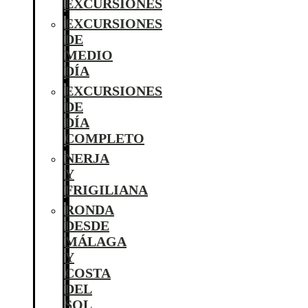
EXCURSIONES
EXCURSIONES
DE
MEDIO
DÍA
EXCURSIONES
DE
DÍA
COMPLETO
NERJA
Y
FRIGILIANA
RONDA
DESDE
MÁLAGA
Y
COSTA
DEL
SOL