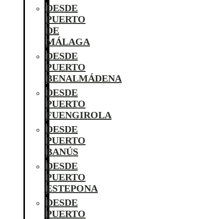
DESDE
PUERTO
DE
MÁLAGA
DESDE
PUERTO
BENALMÁDENA
DESDE
PUERTO
FUENGIROLA
DESDE
PUERTO
BANÚS
DESDE
PUERTO
ESTEPONA
DESDE
PUERTO