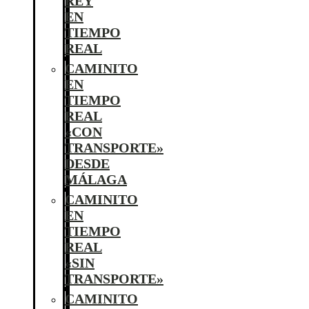
REY
EN
TIEMPO
REAL
CAMINITO
EN
TIEMPO
REAL
«CON
TRANSPORTE»
DESDE
MÁLAGA
CAMINITO
EN
TIEMPO
REAL
«SIN
TRANSPORTE»
CAMINITO