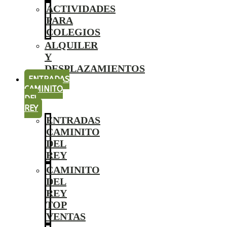
ACTIVIDADES
PARA
COLEGIOS
ALQUILER
Y
DESPLAZAMIENTOS
ENTRADAS
CAMINITO
DEL
REY
ENTRADAS
CAMINITO
DEL
REY
CAMINITO
DEL
REY
TOP
VENTAS