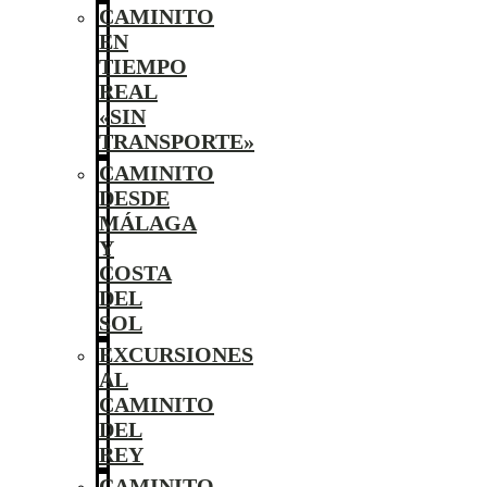
CAMINITO
EN
TIEMPO
REAL
«SIN
TRANSPORTE»
CAMINITO
DESDE
MÁLAGA
Y
COSTA
DEL
SOL
EXCURSIONES
AL
CAMINITO
DEL
REY
CAMINITO