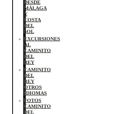
DESDE
MÁLAGA
Y
COSTA
DEL
SOL
EXCURSIONES
AL
CAMINITO
DEL
REY
CAMINITO
DEL
REY
OTROS
IDIOMAS
FOTOS
CAMINITO
DEL