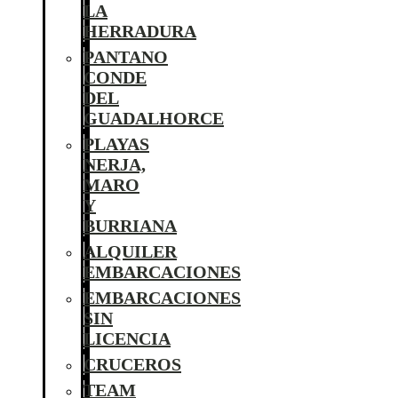
LA
HERRADURA
PANTANO
CONDE
DEL
GUADALHORCE
PLAYAS
NERJA,
MARO
Y
BURRIANA
ALQUILER
EMBARCACIONES
EMBARCACIONES
SIN
LICENCIA
CRUCEROS
TEAM