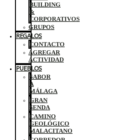
BUILDING
&
CORPORATIVOS
GRUPOS
REGALOS
CONTACTO
AGREGAR
ACTIVIDAD
PUEBLOS
SABOR
A
MÁLAGA
GRAN
SENDA
CAMINO
GEOLÓGICO
MALACITANO
CORREDOR