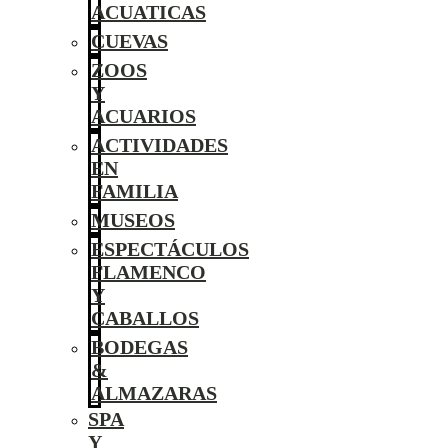
ACUATICAS
CUEVAS
ZOOS
Y
ACUARIOS
ACTIVIDADES
EN
FAMILIA
MUSEOS
ESPECTÁCULOS
FLAMENCO
Y
CABALLOS
BODEGAS
&
ALMAZARAS
SPA
Y