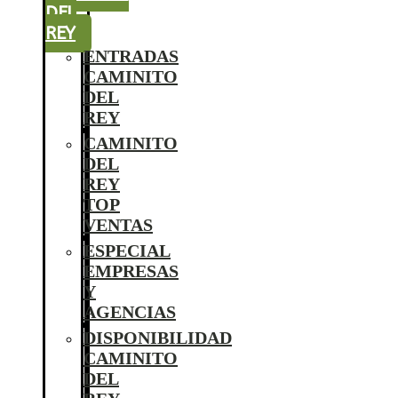
DEL
REY
ENTRADAS
CAMINITO
DEL
REY
CAMINITO
DEL
REY
TOP
VENTAS
ESPECIAL
EMPRESAS
Y
AGENCIAS
DISPONIBILIDAD
CAMINITO
DEL