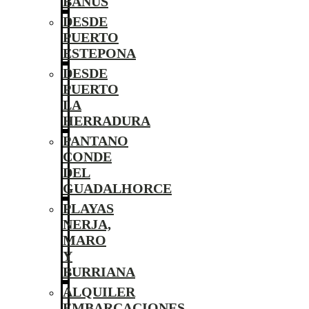
BANÚS
DESDE
PUERTO
ESTEPONA
DESDE
PUERTO
LA
HERRADURA
PANTANO
CONDE
DEL
GUADALHORCE
PLAYAS
NERJA,
MARO
Y
BURRIANA
ALQUILER
EMBARCACIONES