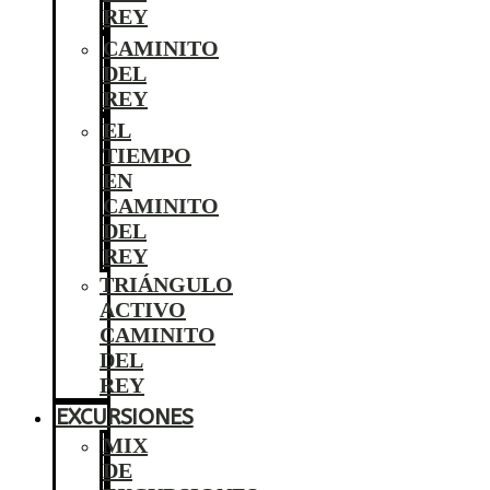
REY
CAMINITO
DEL
REY
EL
TIEMPO
EN
CAMINITO
DEL
REY
TRIÁNGULO
ACTIVO
CAMINITO
DEL
REY
EXCURSIONES
MIX
DE