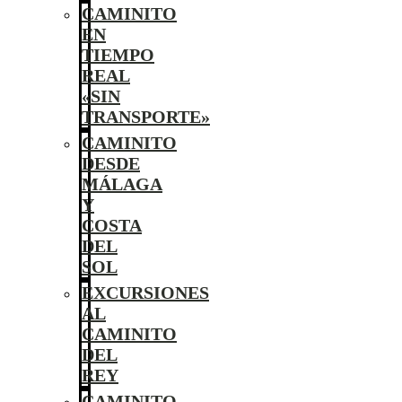
CAMINITO
EN
TIEMPO
REAL
«SIN
TRANSPORTE»
CAMINITO
DESDE
MÁLAGA
Y
COSTA
DEL
SOL
EXCURSIONES
AL
CAMINITO
DEL
REY
CAMINITO