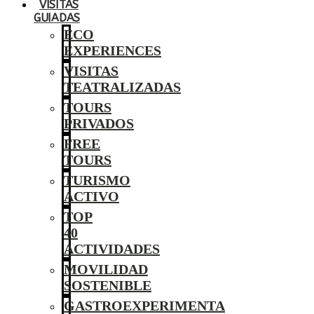
VISITAS
GUIADAS
ECO
EXPERIENCES
VISITAS
TEATRALIZADAS
TOURS
PRIVADOS
FREE
TOURS
TURISMO
ACTIVO
TOP
40
ACTIVIDADES
MOVILIDAD
SOSTENIBLE
GASTROEXPERIMENTA