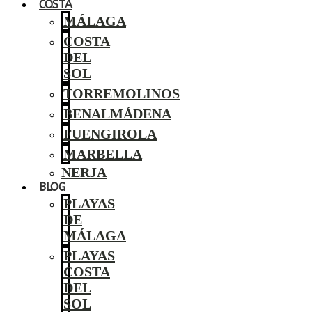
COSTA
MÁLAGA
COSTA
DEL
SOL
TORREMOLINOS
BENALMÁDENA
FUENGIROLA
MARBELLA
NERJA
BLOG
PLAYAS
DE
MÁLAGA
PLAYAS
COSTA
DEL
SOL