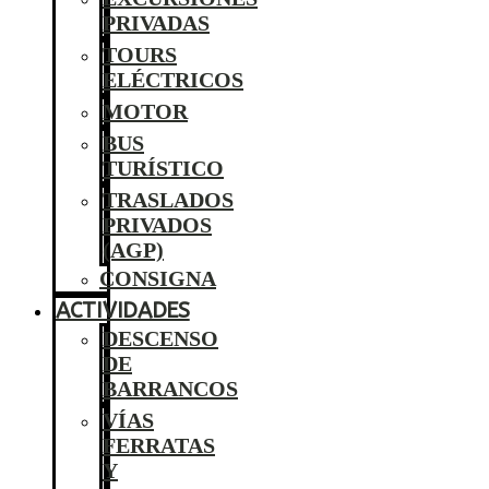
PRIVADAS
TOURS
ELÉCTRICOS
MOTOR
BUS
TURÍSTICO
TRASLADOS
PRIVADOS
(AGP)
CONSIGNA
ACTIVIDADES
DESCENSO
DE
BARRANCOS
VÍAS
FERRATAS
Y