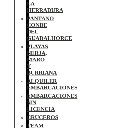
LA
HERRADURA
PANTANO
CONDE
DEL
GUADALHORCE
PLAYAS
NERJA,
MARO
Y
BURRIANA
ALQUILER
EMBARCACIONES
EMBARCACIONES
SIN
LICENCIA
CRUCEROS
TEAM