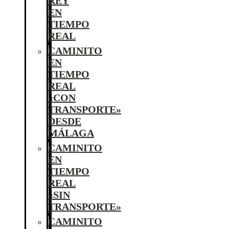
REY
EN
TIEMPO
REAL
CAMINITO
EN
TIEMPO
REAL
«CON
TRANSPORTE»
DESDE
MÁLAGA
CAMINITO
EN
TIEMPO
REAL
«SIN
TRANSPORTE»
CAMINITO