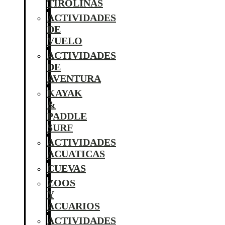
TIROLINAS
ACTIVIDADES
DE
VUELO
ACTIVIDADES
DE
AVENTURA
KAYAK
&
PADDLE
SURF
ACTIVIDADES
ACUATICAS
CUEVAS
ZOOS
Y
ACUARIOS
ACTIVIDADES