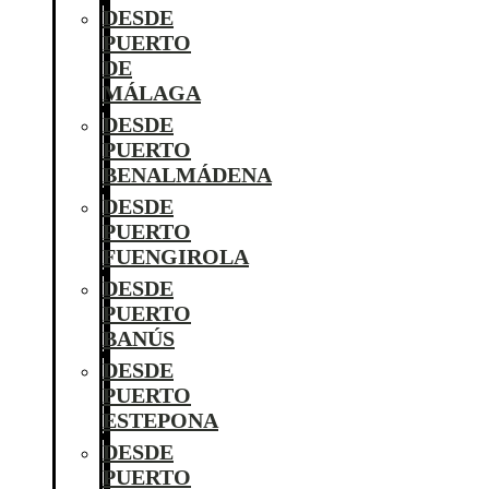
DESDE
PUERTO
DE
MÁLAGA
DESDE
PUERTO
BENALMÁDENA
DESDE
PUERTO
FUENGIROLA
DESDE
PUERTO
BANÚS
DESDE
PUERTO
ESTEPONA
DESDE
PUERTO