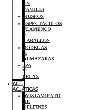
EN
FAMILIA
MUSEOS
ESPECTÁCULOS
FLAMENCO
Y
CABALLOS
BODEGAS
&
ALMAZARAS
SPA
Y
RELAX
ACT.
ACUÁTICAS
AVISTAMIENTO
DE
DELFINES