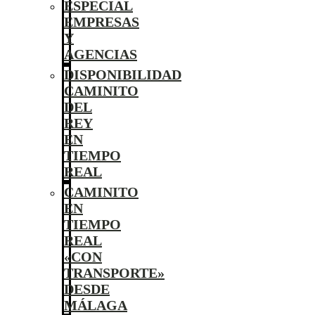
ESPECIAL
EMPRESAS
Y
AGENCIAS
DISPONIBILIDAD
CAMINITO
DEL
REY
EN
TIEMPO
REAL
CAMINITO
EN
TIEMPO
REAL
«CON
TRANSPORTE»
DESDE
MÁLAGA