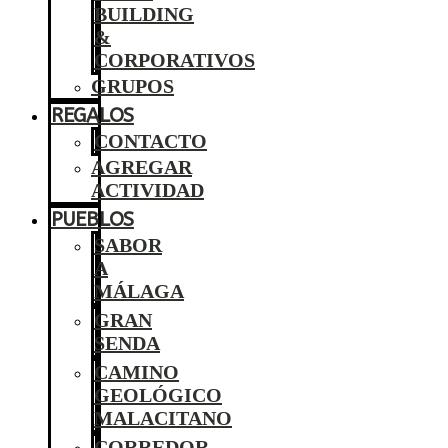
BUILDING
&
CORPORATIVOS
GRUPOS
REGALOS
CONTACTO
AGREGAR
ACTIVIDAD
PUEBLOS
SABOR
A
MÁLAGA
GRAN
SENDA
CAMINO
GEOLÓGICO
MALACITANO
CORREDOR