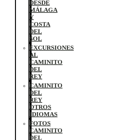
DESDE
MÁLAGA
Y
COSTA
DEL
SOL
EXCURSIONES
AL
CAMINITO
DEL
REY
CAMINITO
DEL
REY
OTROS
IDIOMAS
FOTOS
CAMINITO
DEL