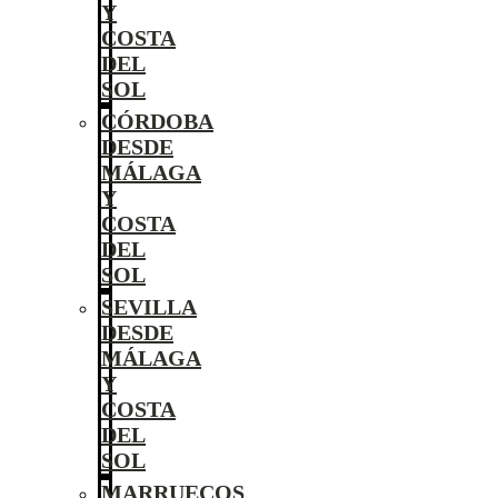
Y
COSTA
DEL
SOL
CÓRDOBA
DESDE
MÁLAGA
Y
COSTA
DEL
SOL
SEVILLA
DESDE
MÁLAGA
Y
COSTA
DEL
SOL
MARRUECOS