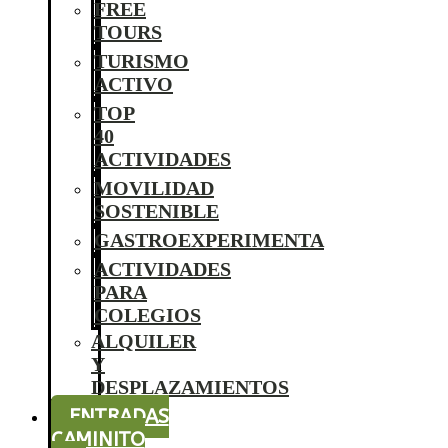
FREE
TOURS
TURISMO
ACTIVO
TOP
40
ACTIVIDADES
MOVILIDAD
SOSTENIBLE
GASTROEXPERIMENTA
ACTIVIDADES
PARA
COLEGIOS
ALQUILER
Y
DESPLAZAMIENTOS
ENTRADAS
CAMINITO