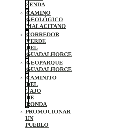
SENDA
CAMINO
GEOLÓGICO
MALACITANO
CORREDOR
VERDE
DEL
GUADALHORCE
GEOPARQUE
GUADALHORCE
CAMINITO
DEL
TAJO
DE
RONDA
PROMOCIONAR
UN
PUEBLO