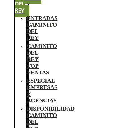
DEL
REY
ENTRADAS
CAMINITO
DEL
REY
CAMINITO
DEL
REY
TOP
VENTAS
ESPECIAL
EMPRESAS
Y
AGENCIAS
DISPONIBILIDAD
CAMINITO
DEL