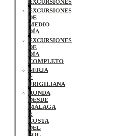
EXCURSIONES
EXCURSIONES
DE
MEDIO
DÍA
EXCURSIONES
DE
DÍA
COMPLETO
NERJA
Y
FRIGILIANA
RONDA
DESDE
MÁLAGA
Y
COSTA
DEL
SOL