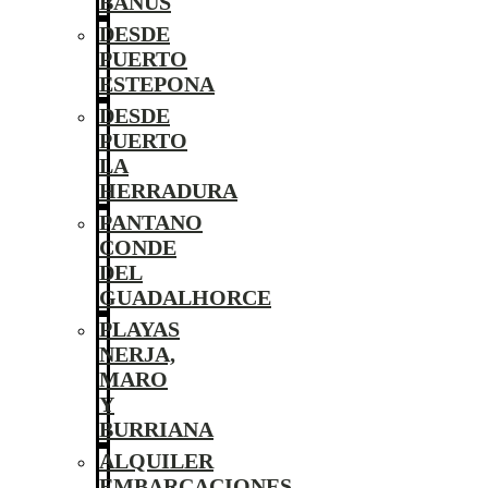
BANÚS
DESDE
PUERTO
ESTEPONA
DESDE
PUERTO
LA
HERRADURA
PANTANO
CONDE
DEL
GUADALHORCE
PLAYAS
NERJA,
MARO
Y
BURRIANA
ALQUILER
EMBARCACIONES