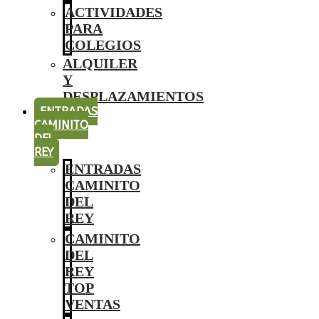
ACTIVIDADES
PARA
COLEGIOS
ALQUILER
Y
DESPLAZAMIENTOS
ENTRADAS
CAMINITO
DEL
REY
ENTRADAS
CAMINITO
DEL
REY
CAMINITO
DEL
REY
TOP
VENTAS