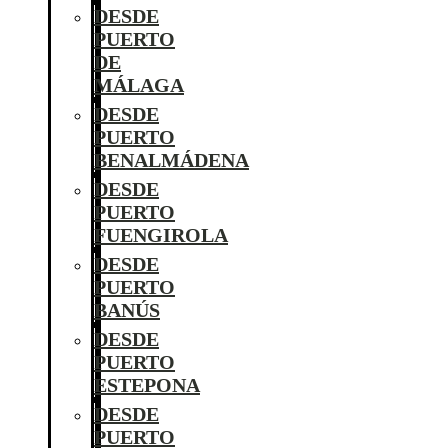
DESDE
PUERTO
DE
MÁLAGA
DESDE
PUERTO
BENALMÁDENA
DESDE
PUERTO
FUENGIROLA
DESDE
PUERTO
BANÚS
DESDE
PUERTO
ESTEPONA
DESDE
PUERTO