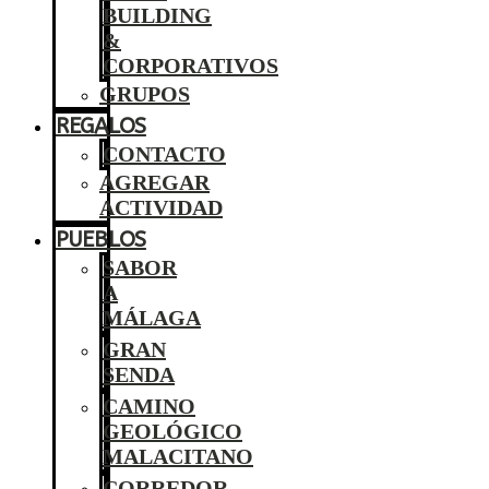
BUILDING
&
CORPORATIVOS
GRUPOS
REGALOS
CONTACTO
AGREGAR
ACTIVIDAD
PUEBLOS
SABOR
A
MÁLAGA
GRAN
SENDA
CAMINO
GEOLÓGICO
MALACITANO
CORREDOR