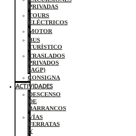
PRIVADAS
TOURS
ELÉCTRICOS
MOTOR
BUS
TURÍSTICO
TRASLADOS
PRIVADOS
(AGP)
CONSIGNA
ACTIVIDADES
DESCENSO
DE
BARRANCOS
VÍAS
FERRATAS
Y