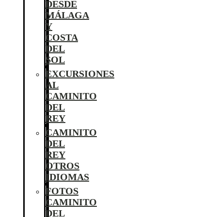
DESDE
MÁLAGA
Y
COSTA
DEL
SOL
EXCURSIONES
AL
CAMINITO
DEL
REY
CAMINITO
DEL
REY
OTROS
IDIOMAS
FOTOS
CAMINITO
DEL