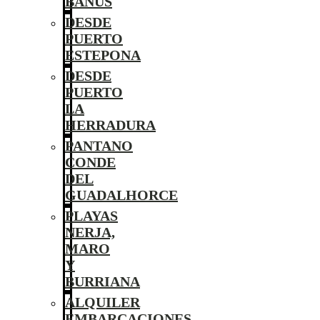
BANÚS
DESDE
PUERTO
ESTEPONA
DESDE
PUERTO
LA
HERRADURA
PANTANO
CONDE
DEL
GUADALHORCE
PLAYAS
NERJA,
MARO
Y
BURRIANA
ALQUILER
EMBARCACIONES