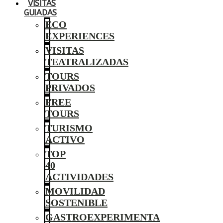
VISITAS
GUIADAS
ECO
EXPERIENCES
VISITAS
TEATRALIZADAS
TOURS
PRIVADOS
FREE
TOURS
TURISMO
ACTIVO
TOP
40
ACTIVIDADES
MOVILIDAD
SOSTENIBLE
GASTROEXPERIMENTA