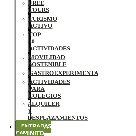
FREE
TOURS
TURISMO
ACTIVO
TOP
40
ACTIVIDADES
MOVILIDAD
SOSTENIBLE
GASTROEXPERIMENTA
ACTIVIDADES
PARA
COLEGIOS
ALQUILER
Y
DESPLAZAMIENTOS
ENTRADAS
CAMINITO