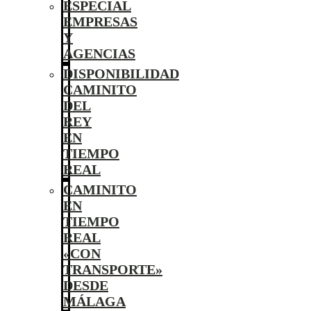
ESPECIAL
EMPRESAS
Y
AGENCIAS
DISPONIBILIDAD
CAMINITO
DEL
REY
EN
TIEMPO
REAL
CAMINITO
EN
TIEMPO
REAL
«CON
TRANSPORTE»
DESDE
MÁLAGA