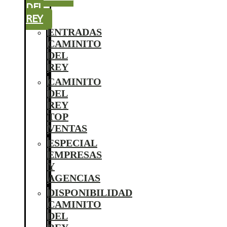
DEL
REY
ENTRADAS
CAMINITO
DEL
REY
CAMINITO
DEL
REY
TOP
VENTAS
ESPECIAL
EMPRESAS
Y
AGENCIAS
DISPONIBILIDAD
CAMINITO
DEL