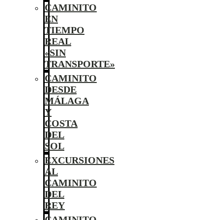
CAMINITO
EN
TIEMPO
REAL
«SIN
TRANSPORTE»
CAMINITO
DESDE
MÁLAGA
Y
COSTA
DEL
SOL
EXCURSIONES
AL
CAMINITO
DEL
REY
CAMINITO