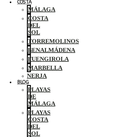
COSTA
MÁLAGA
COSTA
DEL
SOL
TORREMOLINOS
BENALMÁDENA
FUENGIROLA
MARBELLA
NERJA
BLOG
PLAYAS
DE
MÁLAGA
PLAYAS
COSTA
DEL
SOL