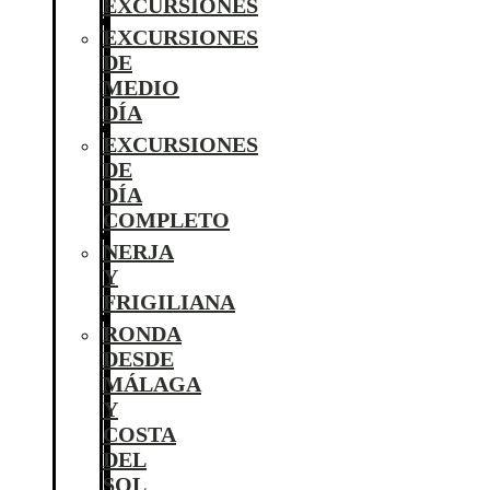
EXCURSIONES
EXCURSIONES
DE
MEDIO
DÍA
EXCURSIONES
DE
DÍA
COMPLETO
NERJA
Y
FRIGILIANA
RONDA
DESDE
MÁLAGA
Y
COSTA
DEL
SOL