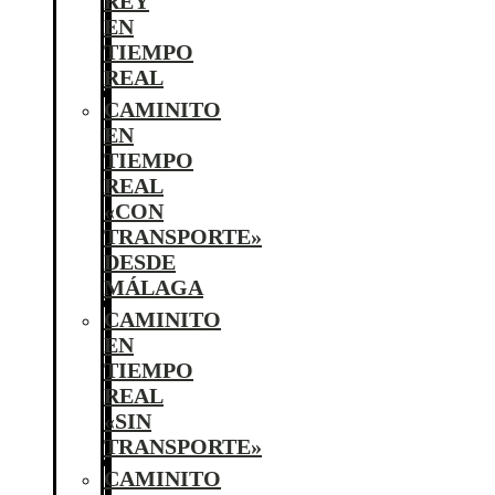
REY
EN
TIEMPO
REAL
CAMINITO
EN
TIEMPO
REAL
«CON
TRANSPORTE»
DESDE
MÁLAGA
CAMINITO
EN
TIEMPO
REAL
«SIN
TRANSPORTE»
CAMINITO