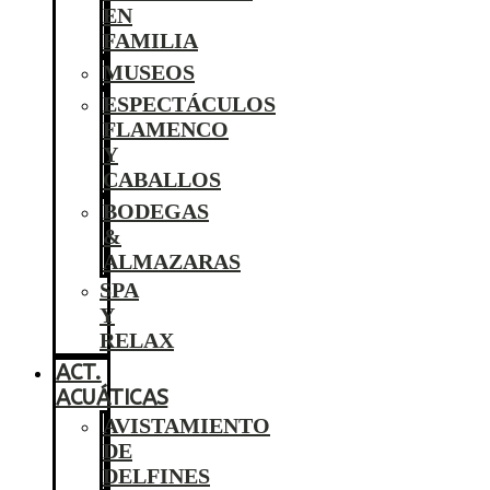
EN
FAMILIA
MUSEOS
ESPECTÁCULOS
FLAMENCO
Y
CABALLOS
BODEGAS
&
ALMAZARAS
SPA
Y
RELAX
ACT.
ACUÁTICAS
AVISTAMIENTO
DE
DELFINES