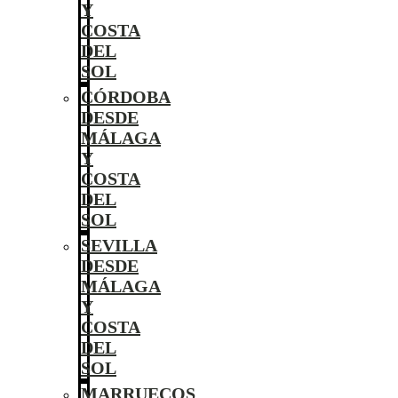
Y
COSTA
DEL
SOL
CÓRDOBA
DESDE
MÁLAGA
Y
COSTA
DEL
SOL
SEVILLA
DESDE
MÁLAGA
Y
COSTA
DEL
SOL
MARRUECOS