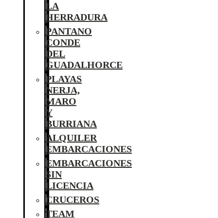
LA
HERRADURA
PANTANO
CONDE
DEL
GUADALHORCE
PLAYAS
NERJA,
MARO
Y
BURRIANA
ALQUILER
EMBARCACIONES
EMBARCACIONES
SIN
LICENCIA
CRUCEROS
TEAM