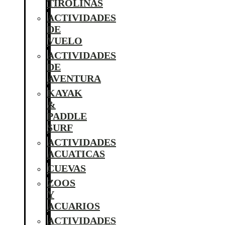
TIROLINAS
ACTIVIDADES
DE
VUELO
ACTIVIDADES
DE
AVENTURA
KAYAK
&
PADDLE
SURF
ACTIVIDADES
ACUATICAS
CUEVAS
ZOOS
Y
ACUARIOS
ACTIVIDADES