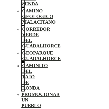
SENDA
CAMINO
GEOLÓGICO
MALACITANO
CORREDOR
VERDE
DEL
GUADALHORCE
GEOPARQUE
GUADALHORCE
CAMINITO
DEL
TAJO
DE
RONDA
PROMOCIONAR
UN
PUEBLO