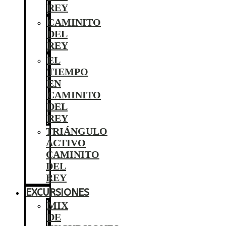
REY
CAMINITO
DEL
REY
EL
TIEMPO
EN
CAMINITO
DEL
REY
TRIÁNGULO
ACTIVO
CAMINITO
DEL
REY
EXCURSIONES
MIX
DE