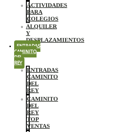
ACTIVIDADES
PARA
COLEGIOS
ALQUILER
Y
DESPLAZAMIENTOS
ENTRADAS
CAMINITO
DEL
REY
ENTRADAS
CAMINITO
DEL
REY
CAMINITO
DEL
REY
TOP
VENTAS