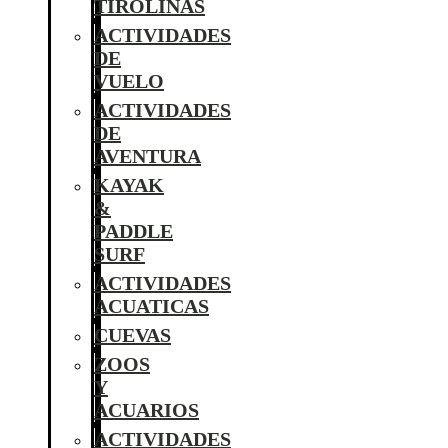
TIROLINAS
ACTIVIDADES
DE
VUELO
ACTIVIDADES
DE
AVENTURA
KAYAK
&
PADDLE
SURF
ACTIVIDADES
ACUATICAS
CUEVAS
ZOOS
Y
ACUARIOS
ACTIVIDADES