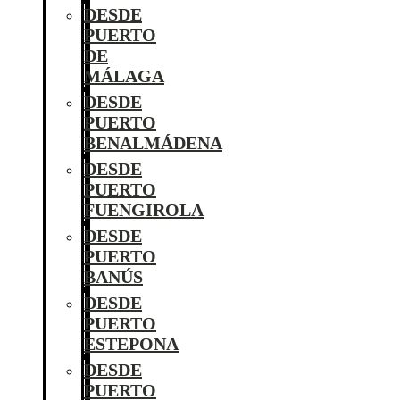
DESDE
PUERTO
DE
MÁLAGA
DESDE
PUERTO
BENALMÁDENA
DESDE
PUERTO
FUENGIROLA
DESDE
PUERTO
BANÚS
DESDE
PUERTO
ESTEPONA
DESDE
PUERTO