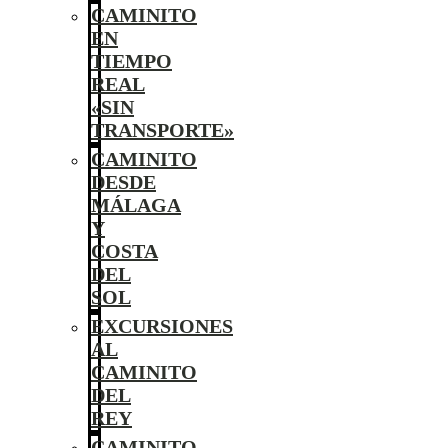
CAMINITO
EN
TIEMPO
REAL
«SIN
TRANSPORTE»
CAMINITO
DESDE
MÁLAGA
Y
COSTA
DEL
SOL
EXCURSIONES
AL
CAMINITO
DEL
REY
CAMINITO