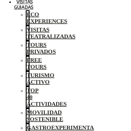
VISITAS
GUIADAS
ECO
EXPERIENCES
VISITAS
TEATRALIZADAS
TOURS
PRIVADOS
FREE
TOURS
TURISMO
ACTIVO
TOP
40
ACTIVIDADES
MOVILIDAD
SOSTENIBLE
GASTROEXPERIMENTA