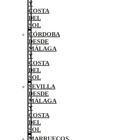
Y
COSTA
DEL
SOL
CÓRDOBA
DESDE
MÁLAGA
Y
COSTA
DEL
SOL
SEVILLA
DESDE
MÁLAGA
Y
COSTA
DEL
SOL
MARRUECOS