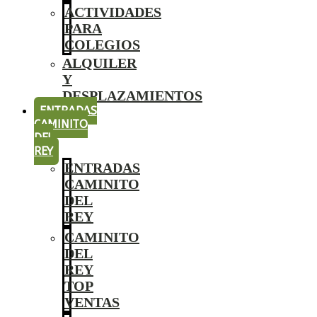
ACTIVIDADES
PARA
COLEGIOS
ALQUILER
Y
DESPLAZAMIENTOS
ENTRADAS
CAMINITO
DEL
REY
ENTRADAS
CAMINITO
DEL
REY
CAMINITO
DEL
REY
TOP
VENTAS