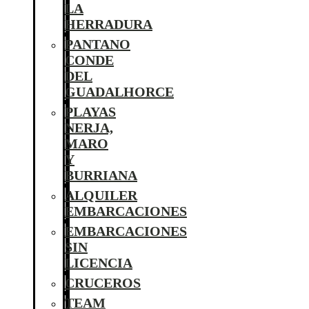
LA
HERRADURA
PANTANO
CONDE
DEL
GUADALHORCE
PLAYAS
NERJA,
MARO
Y
BURRIANA
ALQUILER
EMBARCACIONES
EMBARCACIONES
SIN
LICENCIA
CRUCEROS
TEAM