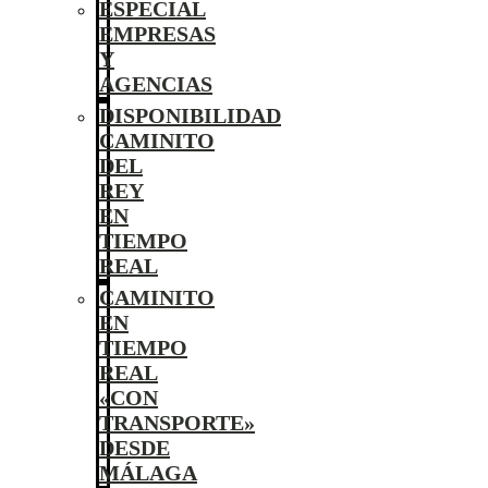
ESPECIAL
EMPRESAS
Y
AGENCIAS
DISPONIBILIDAD
CAMINITO
DEL
REY
EN
TIEMPO
REAL
CAMINITO
EN
TIEMPO
REAL
«CON
TRANSPORTE»
DESDE
MÁLAGA