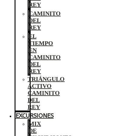
REY
CAMINITO
DEL
REY
EL
TIEMPO
EN
CAMINITO
DEL
REY
TRIÁNGULO
ACTIVO
CAMINITO
DEL
REY
EXCURSIONES
MIX
DE