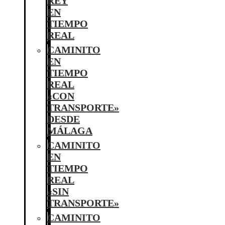
REY
EN
TIEMPO
REAL
CAMINITO
EN
TIEMPO
REAL
«CON
TRANSPORTE»
DESDE
MÁLAGA
CAMINITO
EN
TIEMPO
REAL
«SIN
TRANSPORTE»
CAMINITO