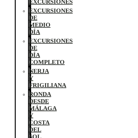
EXCURSIONES
EXCURSIONES
DE
MEDIO
DÍA
EXCURSIONES
DE
DÍA
COMPLETO
NERJA
Y
FRIGILIANA
RONDA
DESDE
MÁLAGA
Y
COSTA
DEL
SOL