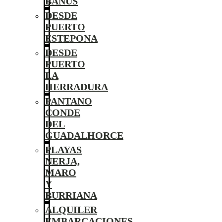
BANÚS
DESDE
PUERTO
ESTEPONA
DESDE
PUERTO
LA
HERRADURA
PANTANO
CONDE
DEL
GUADALHORCE
PLAYAS
NERJA,
MARO
Y
BURRIANA
ALQUILER
EMBARCACIONES