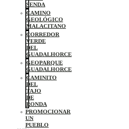
SENDA
CAMINO
GEOLÓGICO
MALACITANO
CORREDOR
VERDE
DEL
GUADALHORCE
GEOPARQUE
GUADALHORCE
CAMINITO
DEL
TAJO
DE
RONDA
PROMOCIONAR
UN
PUEBLO