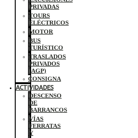
PRIVADAS
TOURS
ELÉCTRICOS
MOTOR
BUS
TURÍSTICO
TRASLADOS
PRIVADOS
(AGP)
CONSIGNA
ACTIVIDADES
DESCENSO
DE
BARRANCOS
VÍAS
FERRATAS
Y