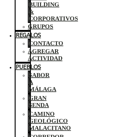
BUILDING
&
CORPORATIVOS
GRUPOS
REGALOS
CONTACTO
AGREGAR
ACTIVIDAD
PUEBLOS
SABOR
A
MÁLAGA
GRAN
SENDA
CAMINO
GEOLÓGICO
MALACITANO
CORREDOR