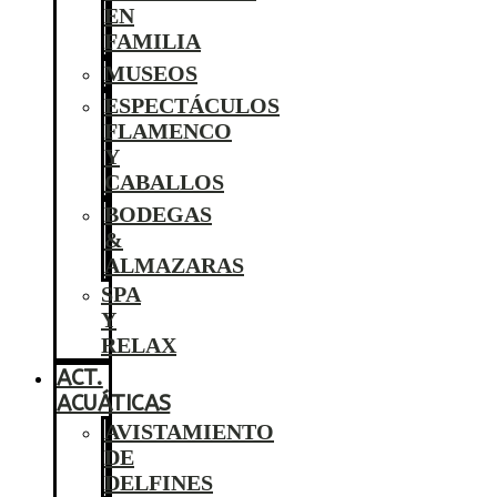
EN
FAMILIA
MUSEOS
ESPECTÁCULOS
FLAMENCO
Y
CABALLOS
BODEGAS
&
ALMAZARAS
SPA
Y
RELAX
ACT.
ACUÁTICAS
AVISTAMIENTO
DE
DELFINES