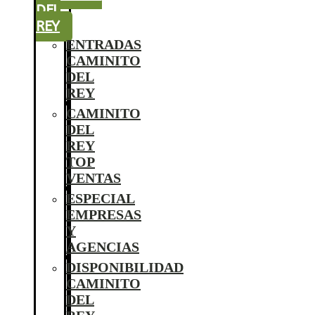
DEL
REY
ENTRADAS
CAMINITO
DEL
REY
CAMINITO
DEL
REY
TOP
VENTAS
ESPECIAL
EMPRESAS
Y
AGENCIAS
DISPONIBILIDAD
CAMINITO
DEL