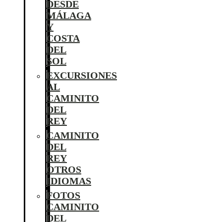
DESDE
MÁLAGA
Y
COSTA
DEL
SOL
EXCURSIONES
AL
CAMINITO
DEL
REY
CAMINITO
DEL
REY
OTROS
IDIOMAS
FOTOS
CAMINITO
DEL