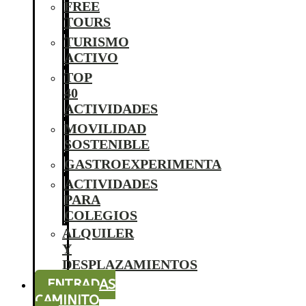
FREE
TOURS
TURISMO
ACTIVO
TOP
40
ACTIVIDADES
MOVILIDAD
SOSTENIBLE
GASTROEXPERIMENTA
ACTIVIDADES
PARA
COLEGIOS
ALQUILER
Y
DESPLAZAMIENTOS
ENTRADAS
CAMINITO