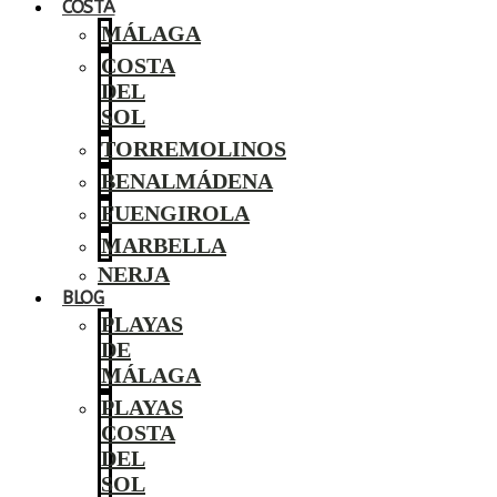
COSTA
MÁLAGA
COSTA
DEL
SOL
TORREMOLINOS
BENALMÁDENA
FUENGIROLA
MARBELLA
NERJA
BLOG
PLAYAS
DE
MÁLAGA
PLAYAS
COSTA
DEL
SOL