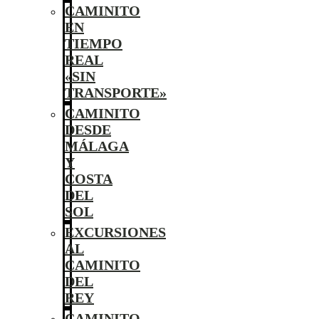
CAMINITO
EN
TIEMPO
REAL
«SIN
TRANSPORTE»
CAMINITO
DESDE
MÁLAGA
Y
COSTA
DEL
SOL
EXCURSIONES
AL
CAMINITO
DEL
REY
CAMINITO