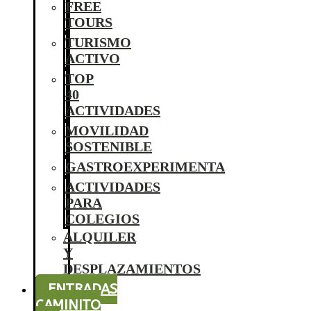
FREE
TOURS
TURISMO
ACTIVO
TOP
40
ACTIVIDADES
MOVILIDAD
SOSTENIBLE
GASTROEXPERIMENTA
ACTIVIDADES
PARA
COLEGIOS
ALQUILER
Y
DESPLAZAMIENTOS
ENTRADAS
CAMINITO