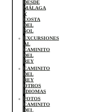
DESDE
MÁLAGA
Y
COSTA
DEL
SOL
EXCURSIONES
AL
CAMINITO
DEL
REY
CAMINITO
DEL
REY
OTROS
IDIOMAS
FOTOS
CAMINITO
DEL