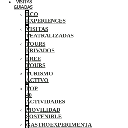
VISITAS
GUIADAS
ECO
EXPERIENCES
VISITAS
TEATRALIZADAS
TOURS
PRIVADOS
FREE
TOURS
TURISMO
ACTIVO
TOP
40
ACTIVIDADES
MOVILIDAD
SOSTENIBLE
GASTROEXPERIMENTA