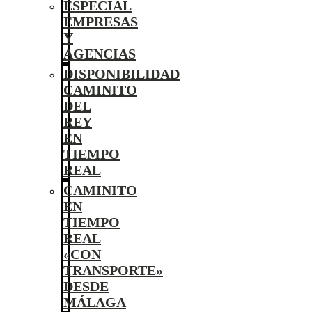
ESPECIAL
EMPRESAS
Y
AGENCIAS
DISPONIBILIDAD
CAMINITO
DEL
REY
EN
TIEMPO
REAL
CAMINITO
EN
TIEMPO
REAL
«CON
TRANSPORTE»
DESDE
MÁLAGA