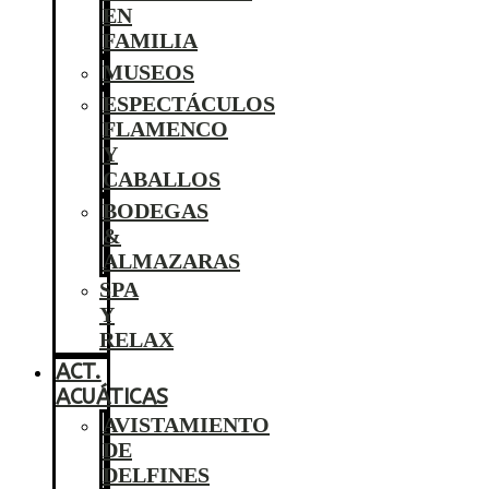
EN
FAMILIA
MUSEOS
ESPECTÁCULOS
FLAMENCO
Y
CABALLOS
BODEGAS
&
ALMAZARAS
SPA
Y
RELAX
ACT.
ACUÁTICAS
AVISTAMIENTO
DE
DELFINES