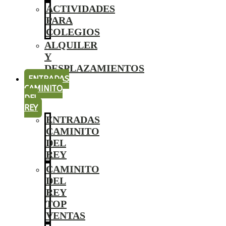
ACTIVIDADES
PARA
COLEGIOS
ALQUILER
Y
DESPLAZAMIENTOS
ENTRADAS
CAMINITO
DEL
REY
ENTRADAS
CAMINITO
DEL
REY
CAMINITO
DEL
REY
TOP
VENTAS