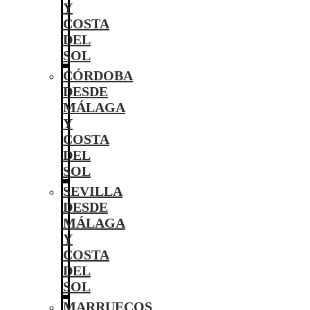
Y
COSTA
DEL
SOL
CÓRDOBA
DESDE
MÁLAGA
Y
COSTA
DEL
SOL
SEVILLA
DESDE
MÁLAGA
Y
COSTA
DEL
SOL
MARRUECOS