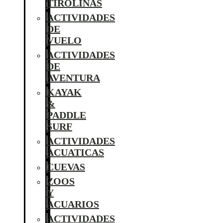
TIROLINAS
ACTIVIDADES
DE
VUELO
ACTIVIDADES
DE
AVENTURA
KAYAK
&
PADDLE
SURF
ACTIVIDADES
ACUATICAS
CUEVAS
ZOOS
Y
ACUARIOS
ACTIVIDADES