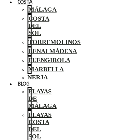
COSTA
MÁLAGA
COSTA
DEL
SOL
TORREMOLINOS
BENALMÁDENA
FUENGIROLA
MARBELLA
NERJA
BLOG
PLAYAS
DE
MÁLAGA
PLAYAS
COSTA
DEL
SOL