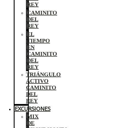
REY
CAMINITO
DEL
REY
EL
TIEMPO
EN
CAMINITO
DEL
REY
TRIÁNGULO
ACTIVO
CAMINITO
DEL
REY
EXCURSIONES
MIX
DE