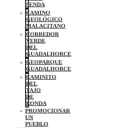
SENDA
CAMINO
GEOLÓGICO
MALACITANO
CORREDOR
VERDE
DEL
GUADALHORCE
GEOPARQUE
GUADALHORCE
CAMINITO
DEL
TAJO
DE
RONDA
PROMOCIONAR
UN
PUEBLO