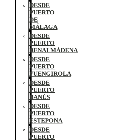
DESDE
PUERTO
DE
MÁLAGA
DESDE
PUERTO
BENALMÁDENA
DESDE
PUERTO
FUENGIROLA
DESDE
PUERTO
BANÚS
DESDE
PUERTO
ESTEPONA
DESDE
PUERTO