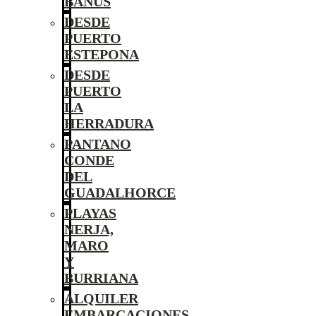
BANÚS
DESDE
PUERTO
ESTEPONA
DESDE
PUERTO
LA
HERRADURA
PANTANO
CONDE
DEL
GUADALHORCE
PLAYAS
NERJA,
MARO
Y
BURRIANA
ALQUILER
EMBARCACIONES