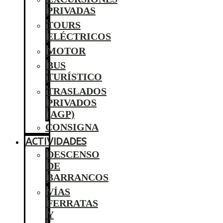
PRIVADAS
TOURS
ELÉCTRICOS
MOTOR
BUS
TURÍSTICO
TRASLADOS
PRIVADOS
(AGP)
CONSIGNA
ACTIVIDADES
DESCENSO
DE
BARRANCOS
VÍAS
FERRATAS
Y