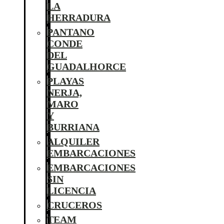
LA
HERRADURA
PANTANO
CONDE
DEL
GUADALHORCE
PLAYAS
NERJA,
MARO
Y
BURRIANA
ALQUILER
EMBARCACIONES
EMBARCACIONES
SIN
LICENCIA
CRUCEROS
TEAM