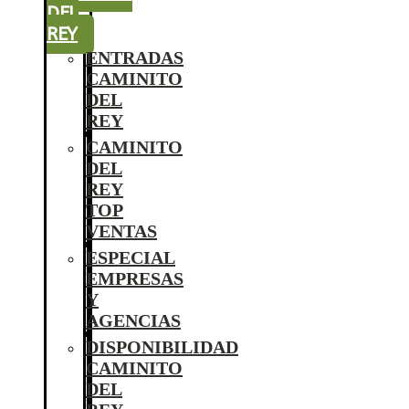
DEL
REY
ENTRADAS
CAMINITO
DEL
REY
CAMINITO
DEL
REY
TOP
VENTAS
ESPECIAL
EMPRESAS
Y
AGENCIAS
DISPONIBILIDAD
CAMINITO
DEL