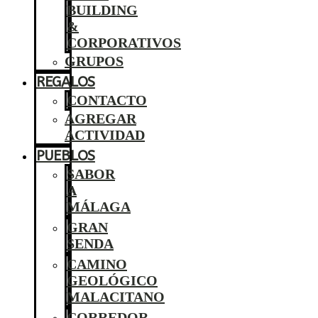
BUILDING
&
CORPORATIVOS
GRUPOS
REGALOS
CONTACTO
AGREGAR
ACTIVIDAD
PUEBLOS
SABOR
A
MÁLAGA
GRAN
SENDA
CAMINO
GEOLÓGICO
MALACITANO
CORREDOR