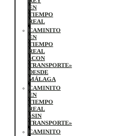
REY
EN
TIEMPO
REAL
CAMINITO
EN
TIEMPO
REAL
«CON
TRANSPORTE»
DESDE
MÁLAGA
CAMINITO
EN
TIEMPO
REAL
«SIN
TRANSPORTE»
CAMINITO