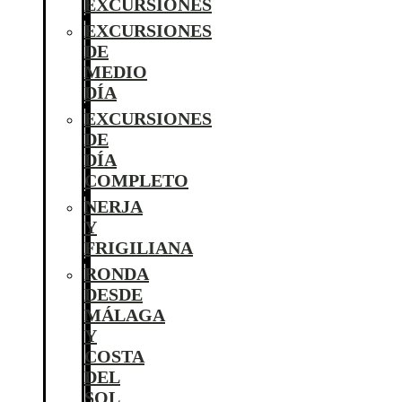
EXCURSIONES
EXCURSIONES
DE
MEDIO
DÍA
EXCURSIONES
DE
DÍA
COMPLETO
NERJA
Y
FRIGILIANA
RONDA
DESDE
MÁLAGA
Y
COSTA
DEL
SOL