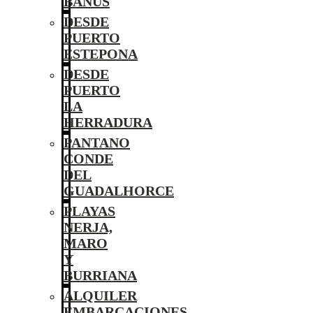
BANÚS
DESDE
PUERTO
ESTEPONA
DESDE
PUERTO
LA
HERRADURA
PANTANO
CONDE
DEL
GUADALHORCE
PLAYAS
NERJA,
MARO
Y
BURRIANA
ALQUILER
EMBARCACIONES