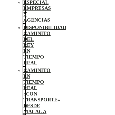
ESPECIAL
EMPRESAS
Y
AGENCIAS
DISPONIBILIDAD
CAMINITO
DEL
REY
EN
TIEMPO
REAL
CAMINITO
EN
TIEMPO
REAL
«CON
TRANSPORTE»
DESDE
MÁLAGA