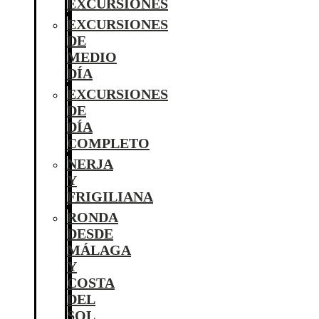
EXCURSIONES
EXCURSIONES
DE
MEDIO
DÍA
EXCURSIONES
DE
DÍA
COMPLETO
NERJA
Y
FRIGILIANA
RONDA
DESDE
MÁLAGA
Y
COSTA
DEL
SOL