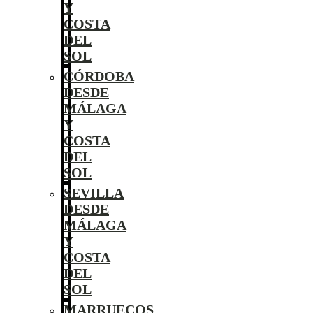
Y
COSTA
DEL
SOL
CÓRDOBA
DESDE
MÁLAGA
Y
COSTA
DEL
SOL
SEVILLA
DESDE
MÁLAGA
Y
COSTA
DEL
SOL
MARRUECOS