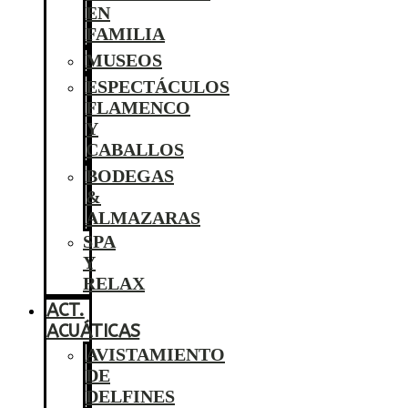
EN
FAMILIA
MUSEOS
ESPECTÁCULOS
FLAMENCO
Y
CABALLOS
BODEGAS
&
ALMAZARAS
SPA
Y
RELAX
ACT.
ACUÁTICAS
AVISTAMIENTO
DE
DELFINES