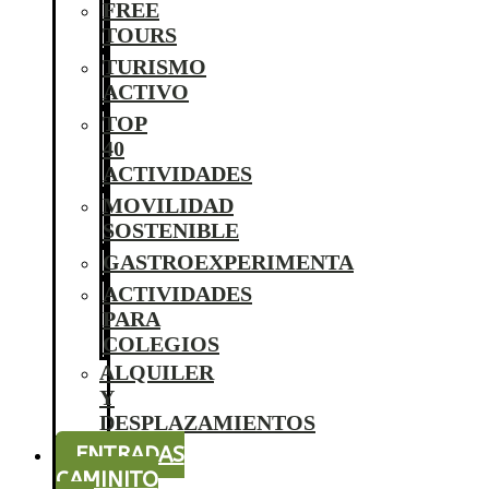
FREE
TOURS
TURISMO
ACTIVO
TOP
40
ACTIVIDADES
MOVILIDAD
SOSTENIBLE
GASTROEXPERIMENTA
ACTIVIDADES
PARA
COLEGIOS
ALQUILER
Y
DESPLAZAMIENTOS
ENTRADAS
CAMINITO