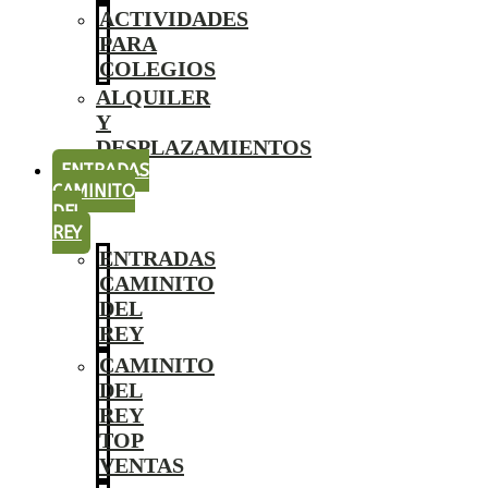
ACTIVIDADES
PARA
COLEGIOS
ALQUILER
Y
DESPLAZAMIENTOS
ENTRADAS
CAMINITO
DEL
REY
ENTRADAS
CAMINITO
DEL
REY
CAMINITO
DEL
REY
TOP
VENTAS