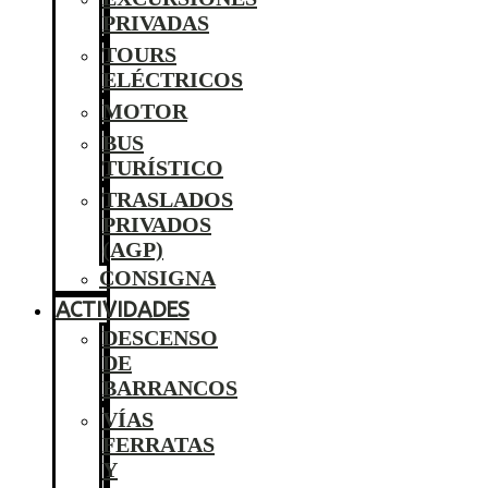
PRIVADAS
TOURS
ELÉCTRICOS
MOTOR
BUS
TURÍSTICO
TRASLADOS
PRIVADOS
(AGP)
CONSIGNA
ACTIVIDADES
DESCENSO
DE
BARRANCOS
VÍAS
FERRATAS
Y