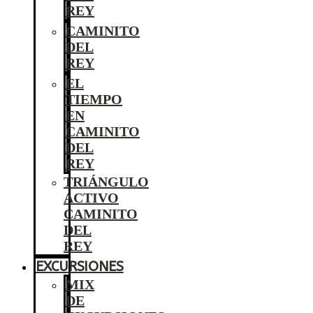
REY
CAMINITO
DEL
REY
EL
TIEMPO
EN
CAMINITO
DEL
REY
TRIÁNGULO
ACTIVO
CAMINITO
DEL
REY
EXCURSIONES
MIX
DE