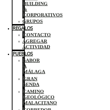
BUILDING
&
CORPORATIVOS
GRUPOS
REGALOS
CONTACTO
AGREGAR
ACTIVIDAD
PUEBLOS
SABOR
A
MÁLAGA
GRAN
SENDA
CAMINO
GEOLÓGICO
MALACITANO
CORREDOR