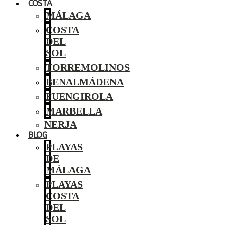
COSTA
MÁLAGA
COSTA
DEL
SOL
TORREMOLINOS
BENALMÁDENA
FUENGIROLA
MARBELLA
NERJA
BLOG
PLAYAS
DE
MÁLAGA
PLAYAS
COSTA
DEL
SOL