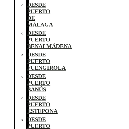
DESDE
PUERTO
DE
MÁLAGA
DESDE
PUERTO
BENALMÁDENA
DESDE
PUERTO
FUENGIROLA
DESDE
PUERTO
BANÚS
DESDE
PUERTO
ESTEPONA
DESDE
PUERTO