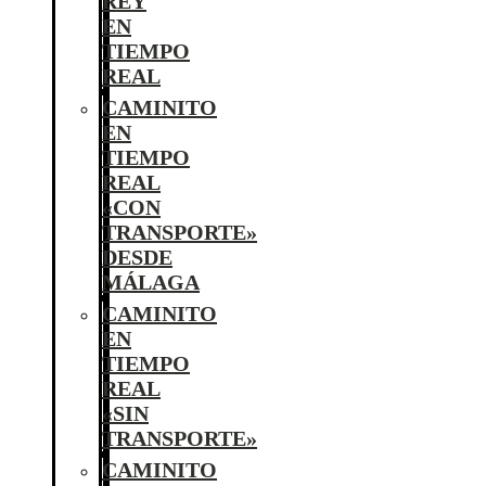
REY
EN
TIEMPO
REAL
CAMINITO
EN
TIEMPO
REAL
«CON
TRANSPORTE»
DESDE
MÁLAGA
CAMINITO
EN
TIEMPO
REAL
«SIN
TRANSPORTE»
CAMINITO