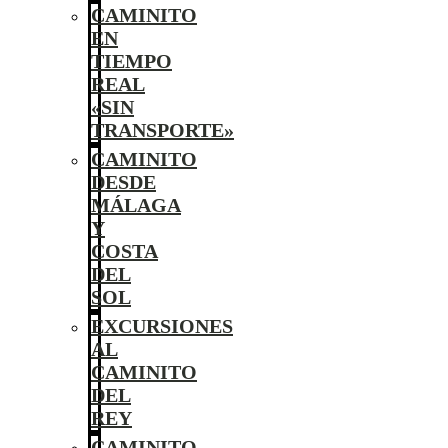
CAMINITO
EN
TIEMPO
REAL
«SIN
TRANSPORTE»
CAMINITO
DESDE
MÁLAGA
Y
COSTA
DEL
SOL
EXCURSIONES
AL
CAMINITO
DEL
REY
CAMINITO