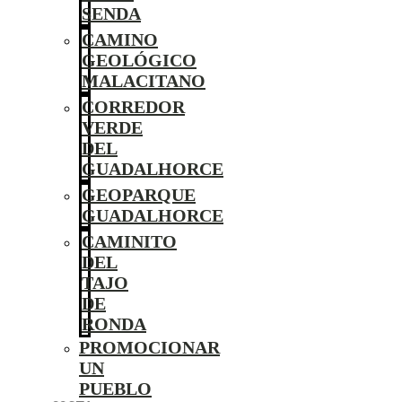
SENDA
CAMINO
GEOLÓGICO
MALACITANO
CORREDOR
VERDE
DEL
GUADALHORCE
GEOPARQUE
GUADALHORCE
CAMINITO
DEL
TAJO
DE
RONDA
PROMOCIONAR
UN
PUEBLO