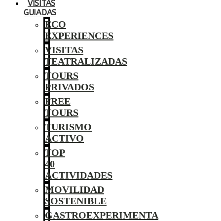
VISITAS
GUIADAS
ECO
EXPERIENCES
VISITAS
TEATRALIZADAS
TOURS
PRIVADOS
FREE
TOURS
TURISMO
ACTIVO
TOP
40
ACTIVIDADES
MOVILIDAD
SOSTENIBLE
GASTROEXPERIMENTA