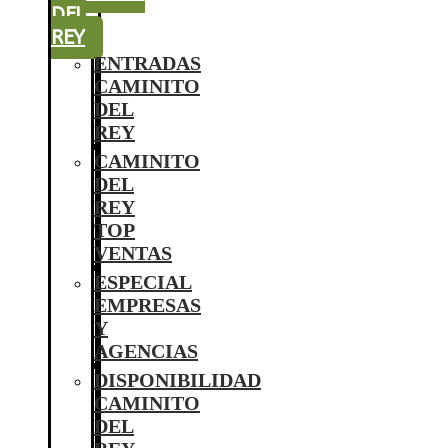
DEL
REY
ENTRADAS
CAMINITO
DEL
REY
CAMINITO
DEL
REY
TOP
VENTAS
ESPECIAL
EMPRESAS
Y
AGENCIAS
DISPONIBILIDAD
CAMINITO
DEL