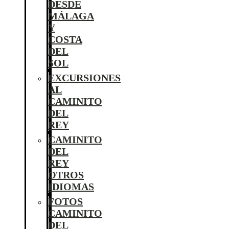
DESDE
MÁLAGA
Y
COSTA
DEL
SOL
EXCURSIONES
AL
CAMINITO
DEL
REY
CAMINITO
DEL
REY
OTROS
IDIOMAS
FOTOS
CAMINITO
DEL