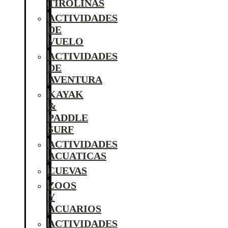
TIROLINAS
ACTIVIDADES
DE
VUELO
ACTIVIDADES
DE
AVENTURA
KAYAK
&
PADDLE
SURF
ACTIVIDADES
ACUATICAS
CUEVAS
ZOOS
Y
ACUARIOS
ACTIVIDADES