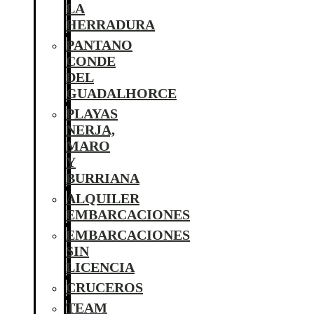
LA
HERRADURA
PANTANO
CONDE
DEL
GUADALHORCE
PLAYAS
NERJA,
MARO
Y
BURRIANA
ALQUILER
EMBARCACIONES
EMBARCACIONES
SIN
LICENCIA
CRUCEROS
TEAM