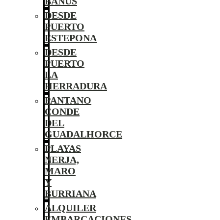
BANÚS
DESDE
PUERTO
ESTEPONA
DESDE
PUERTO
LA
HERRADURA
PANTANO
CONDE
DEL
GUADALHORCE
PLAYAS
NERJA,
MARO
Y
BURRIANA
ALQUILER
EMBARCACIONES