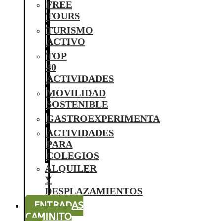
FREE
TOURS
TURISMO
ACTIVO
TOP
40
ACTIVIDADES
MOVILIDAD
SOSTENIBLE
GASTROEXPERIMENTA
ACTIVIDADES
PARA
COLEGIOS
ALQUILER
Y
DESPLAZAMIENTOS
ENTRADAS
CAMINITO