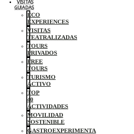
VISITAS
GUIADAS
ECO
EXPERIENCES
VISITAS
TEATRALIZADAS
TOURS
PRIVADOS
FREE
TOURS
TURISMO
ACTIVO
TOP
40
ACTIVIDADES
MOVILIDAD
SOSTENIBLE
GASTROEXPERIMENTA