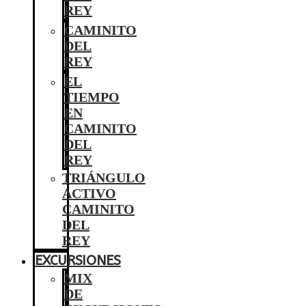
REY
CAMINITO
DEL
REY
EL
TIEMPO
EN
CAMINITO
DEL
REY
TRIÁNGULO
ACTIVO
CAMINITO
DEL
REY
EXCURSIONES
MIX
DE