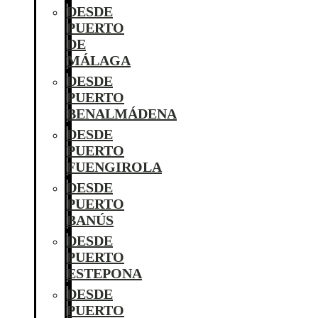
DESDE
PUERTO
DE
MÁLAGA
DESDE
PUERTO
BENALMÁDENA
DESDE
PUERTO
FUENGIROLA
DESDE
PUERTO
BANÚS
DESDE
PUERTO
ESTEPONA
DESDE
PUERTO