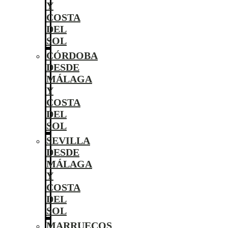
Y
COSTA
DEL
SOL
CÓRDOBA
DESDE
MÁLAGA
Y
COSTA
DEL
SOL
SEVILLA
DESDE
MÁLAGA
Y
COSTA
DEL
SOL
MARRUECOS