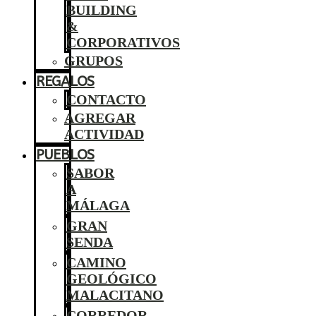
BUILDING
&
CORPORATIVOS
GRUPOS
REGALOS
CONTACTO
AGREGAR
ACTIVIDAD
PUEBLOS
SABOR
A
MÁLAGA
GRAN
SENDA
CAMINO
GEOLÓGICO
MALACITANO
CORREDOR