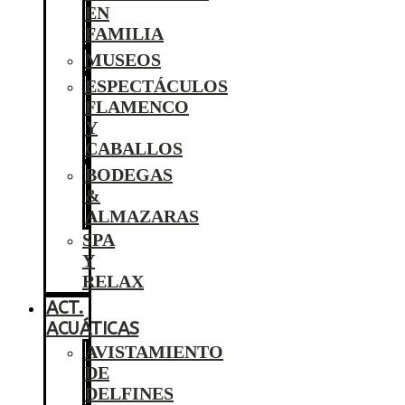
EN
FAMILIA
MUSEOS
ESPECTÁCULOS
FLAMENCO
Y
CABALLOS
BODEGAS
&
ALMAZARAS
SPA
Y
RELAX
ACT.
ACUÁTICAS
AVISTAMIENTO
DE
DELFINES