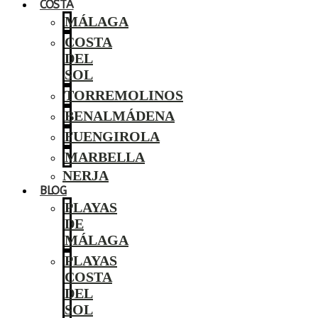
COSTA
MÁLAGA
COSTA
DEL
SOL
TORREMOLINOS
BENALMÁDENA
FUENGIROLA
MARBELLA
NERJA
BLOG
PLAYAS
DE
MÁLAGA
PLAYAS
COSTA
DEL
SOL