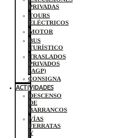
PRIVADAS
TOURS
ELÉCTRICOS
MOTOR
BUS
TURÍSTICO
TRASLADOS
PRIVADOS
(AGP)
CONSIGNA
ACTIVIDADES
DESCENSO
DE
BARRANCOS
VÍAS
FERRATAS
Y