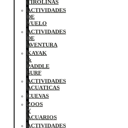
TIROLINAS
ACTIVIDADES
DE
VUELO
ACTIVIDADES
DE
AVENTURA
KAYAK
&
PADDLE
SURF
ACTIVIDADES
ACUATICAS
CUEVAS
ZOOS
Y
ACUARIOS
ACTIVIDADES