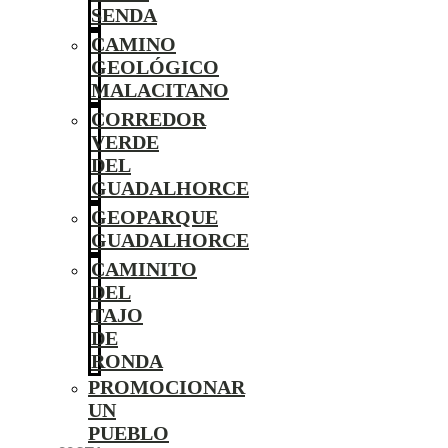
SENDA
CAMINO
GEOLÓGICO
MALACITANO
CORREDOR
VERDE
DEL
GUADALHORCE
GEOPARQUE
GUADALHORCE
CAMINITO
DEL
TAJO
DE
RONDA
PROMOCIONAR
UN
PUEBLO