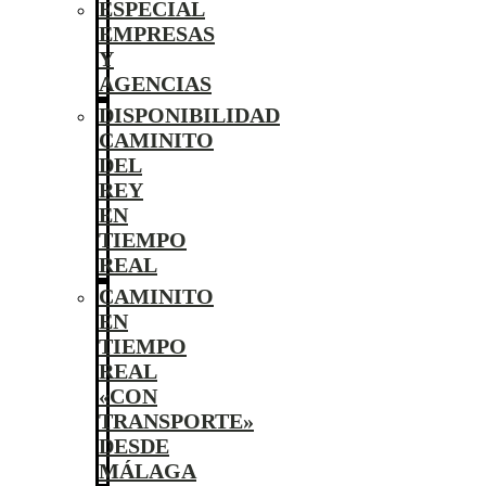
ESPECIAL
EMPRESAS
Y
AGENCIAS
DISPONIBILIDAD
CAMINITO
DEL
REY
EN
TIEMPO
REAL
CAMINITO
EN
TIEMPO
REAL
«CON
TRANSPORTE»
DESDE
MÁLAGA