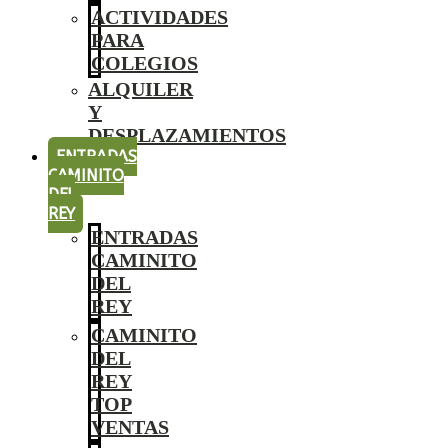
ACTIVIDADES
PARA
COLEGIOS
ALQUILER
Y
DESPLAZAMIENTOS
ENTRADAS
CAMINITO
DEL
REY
ENTRADAS
CAMINITO
DEL
REY
CAMINITO
DEL
REY
TOP
VENTAS