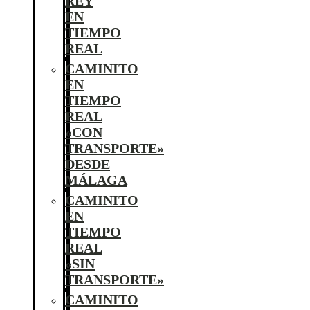
REY
EN
TIEMPO
REAL
CAMINITO
EN
TIEMPO
REAL
«CON
TRANSPORTE»
DESDE
MÁLAGA
CAMINITO
EN
TIEMPO
REAL
«SIN
TRANSPORTE»
CAMINITO