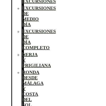
EXCURSIONES
EXCURSIONES
DE
MEDIO
DÍA
EXCURSIONES
DE
DÍA
COMPLETO
NERJA
Y
FRIGILIANA
RONDA
DESDE
MÁLAGA
Y
COSTA
DEL
SOL