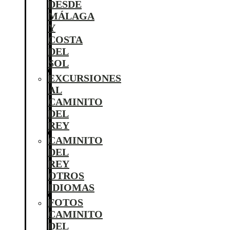
DESDE
MÁLAGA
Y
COSTA
DEL
SOL
EXCURSIONES
AL
CAMINITO
DEL
REY
CAMINITO
DEL
REY
OTROS
IDIOMAS
FOTOS
CAMINITO
DEL