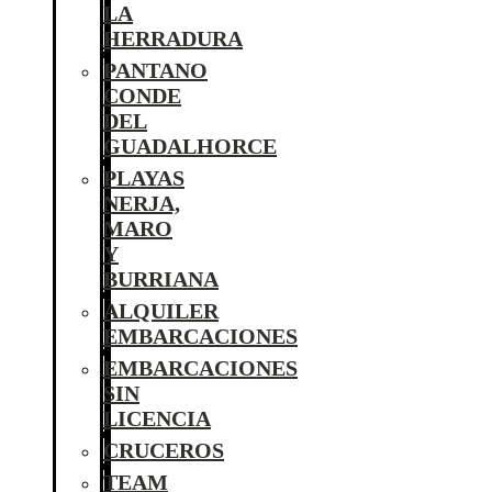
LA
HERRADURA
PANTANO
CONDE
DEL
GUADALHORCE
PLAYAS
NERJA,
MARO
Y
BURRIANA
ALQUILER
EMBARCACIONES
EMBARCACIONES
SIN
LICENCIA
CRUCEROS
TEAM