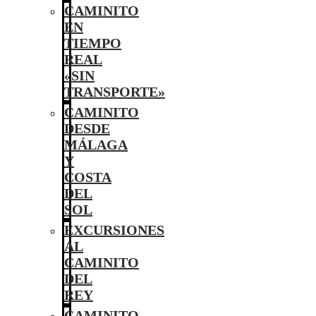
CAMINITO
EN
TIEMPO
REAL
«SIN
TRANSPORTE»
CAMINITO
DESDE
MÁLAGA
Y
COSTA
DEL
SOL
EXCURSIONES
AL
CAMINITO
DEL
REY
CAMINITO