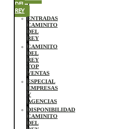
DEL
REY
ENTRADAS
CAMINITO
DEL
REY
CAMINITO
DEL
REY
TOP
VENTAS
ESPECIAL
EMPRESAS
Y
AGENCIAS
DISPONIBILIDAD
CAMINITO
DEL