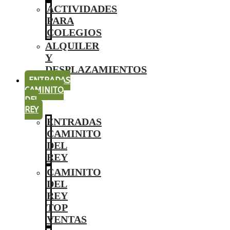
ACTIVIDADES
PARA
COLEGIOS
ALQUILER
Y
DESPLAZAMIENTOS
ENTRADAS
CAMINITO
DEL
REY
ENTRADAS
CAMINITO
DEL
REY
CAMINITO
DEL
REY
TOP
VENTAS