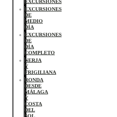
EXCURSIONES
EXCURSIONES
DE
MEDIO
DÍA
EXCURSIONES
DE
DÍA
COMPLETO
NERJA
Y
FRIGILIANA
RONDA
DESDE
MÁLAGA
Y
COSTA
DEL
SOL