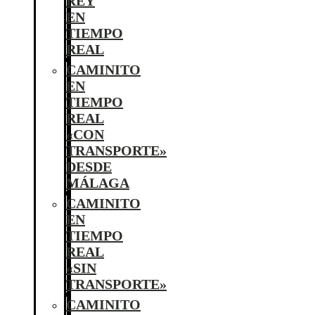
REY
EN
TIEMPO
REAL
CAMINITO
EN
TIEMPO
REAL
«CON
TRANSPORTE»
DESDE
MÁLAGA
CAMINITO
EN
TIEMPO
REAL
«SIN
TRANSPORTE»
CAMINITO