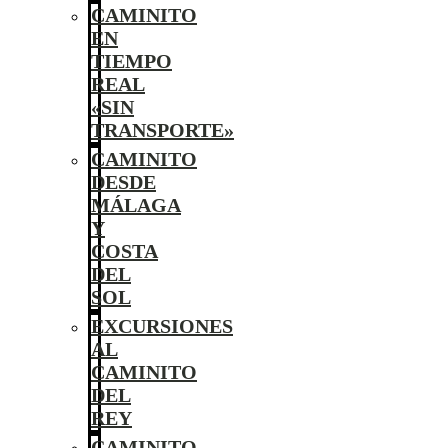
CAMINITO
EN
TIEMPO
REAL
«SIN
TRANSPORTE»
CAMINITO
DESDE
MÁLAGA
Y
COSTA
DEL
SOL
EXCURSIONES
AL
CAMINITO
DEL
REY
CAMINITO