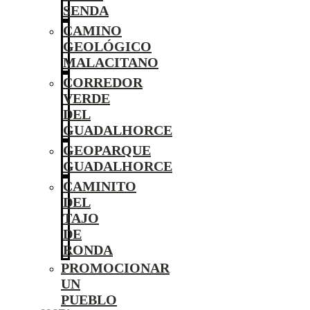
SENDA
CAMINO
GEOLÓGICO
MALACITANO
CORREDOR
VERDE
DEL
GUADALHORCE
GEOPARQUE
GUADALHORCE
CAMINITO
DEL
TAJO
DE
RONDA
PROMOCIONAR
UN
PUEBLO