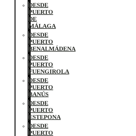
DESDE
PUERTO
DE
MÁLAGA
DESDE
PUERTO
BENALMÁDENA
DESDE
PUERTO
FUENGIROLA
DESDE
PUERTO
BANÚS
DESDE
PUERTO
ESTEPONA
DESDE
PUERTO