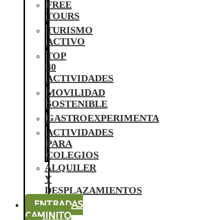
FREE
TOURS
TURISMO
ACTIVO
TOP
40
ACTIVIDADES
MOVILIDAD
SOSTENIBLE
GASTROEXPERIMENTA
ACTIVIDADES
PARA
COLEGIOS
ALQUILER
Y
DESPLAZAMIENTOS
ENTRADAS
CAMINITO