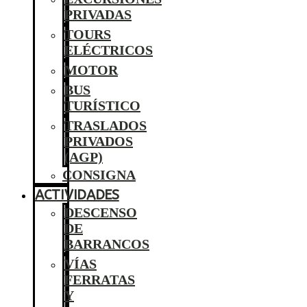
PRIVADAS
TOURS
ELÉCTRICOS
MOTOR
BUS
TURÍSTICO
TRASLADOS
PRIVADOS
(AGP)
CONSIGNA
ACTIVIDADES
DESCENSO
DE
BARRANCOS
VÍAS
FERRATAS
Y