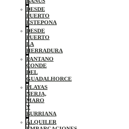
BANÚS
DESDE
PUERTO
ESTEPONA
DESDE
PUERTO
LA
HERRADURA
PANTANO
CONDE
DEL
GUADALHORCE
PLAYAS
NERJA,
MARO
Y
BURRIANA
ALQUILER
EMBARCACIONES