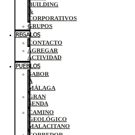
BUILDING
&
CORPORATIVOS
GRUPOS
REGALOS
CONTACTO
AGREGAR
ACTIVIDAD
PUEBLOS
SABOR
A
MÁLAGA
GRAN
SENDA
CAMINO
GEOLÓGICO
MALACITANO
CORREDOR