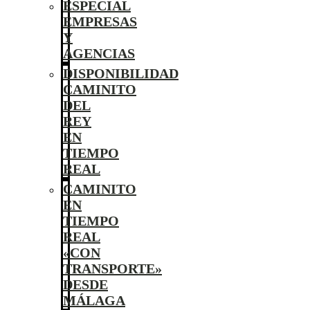
ESPECIAL
EMPRESAS
Y
AGENCIAS
DISPONIBILIDAD
CAMINITO
DEL
REY
EN
TIEMPO
REAL
CAMINITO
EN
TIEMPO
REAL
«CON
TRANSPORTE»
DESDE
MÁLAGA