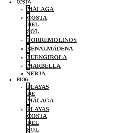
COSTA
MÁLAGA
COSTA
DEL
SOL
TORREMOLINOS
BENALMÁDENA
FUENGIROLA
MARBELLA
NERJA
BLOG
PLAYAS
DE
MÁLAGA
PLAYAS
COSTA
DEL
SOL