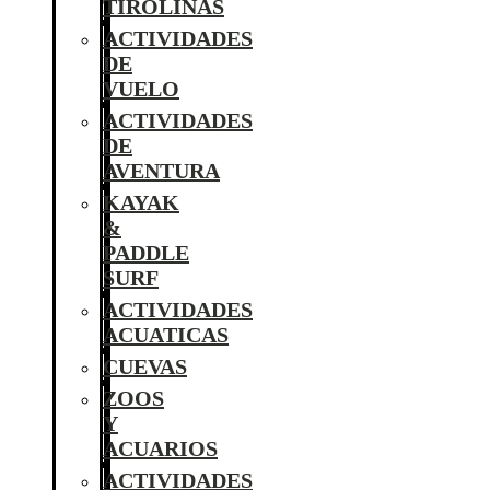
TIROLINAS
ACTIVIDADES
DE
VUELO
ACTIVIDADES
DE
AVENTURA
KAYAK
&
PADDLE
SURF
ACTIVIDADES
ACUATICAS
CUEVAS
ZOOS
Y
ACUARIOS
ACTIVIDADES