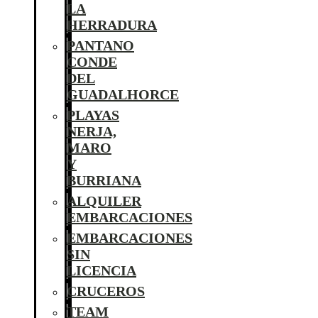
LA
HERRADURA
PANTANO
CONDE
DEL
GUADALHORCE
PLAYAS
NERJA,
MARO
Y
BURRIANA
ALQUILER
EMBARCACIONES
EMBARCACIONES
SIN
LICENCIA
CRUCEROS
TEAM