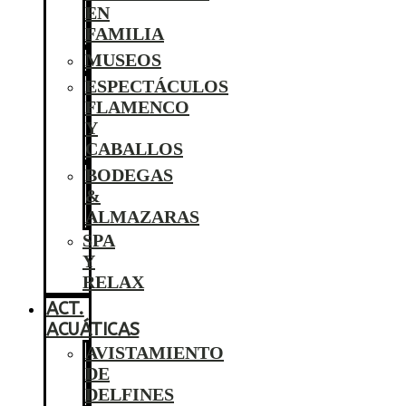
EN
FAMILIA
MUSEOS
ESPECTÁCULOS
FLAMENCO
Y
CABALLOS
BODEGAS
&
ALMAZARAS
SPA
Y
RELAX
ACT.
ACUÁTICAS
AVISTAMIENTO
DE
DELFINES