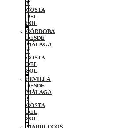
Y
COSTA
DEL
SOL
CÓRDOBA
DESDE
MÁLAGA
Y
COSTA
DEL
SOL
SEVILLA
DESDE
MÁLAGA
Y
COSTA
DEL
SOL
MARRUECOS