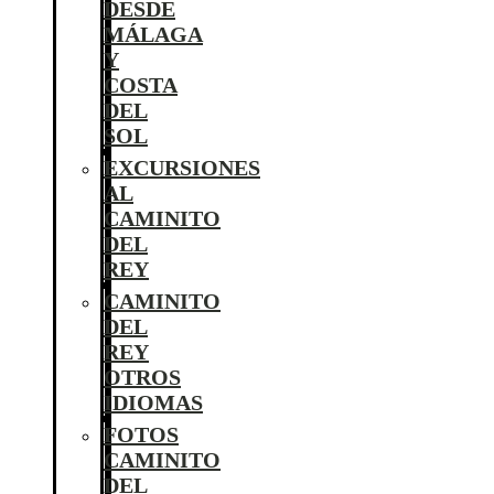
DESDE
MÁLAGA
Y
COSTA
DEL
SOL
EXCURSIONES
AL
CAMINITO
DEL
REY
CAMINITO
DEL
REY
OTROS
IDIOMAS
FOTOS
CAMINITO
DEL