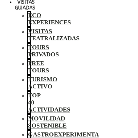
VISITAS
GUIADAS
ECO
EXPERIENCES
VISITAS
TEATRALIZADAS
TOURS
PRIVADOS
FREE
TOURS
TURISMO
ACTIVO
TOP
40
ACTIVIDADES
MOVILIDAD
SOSTENIBLE
GASTROEXPERIMENTA