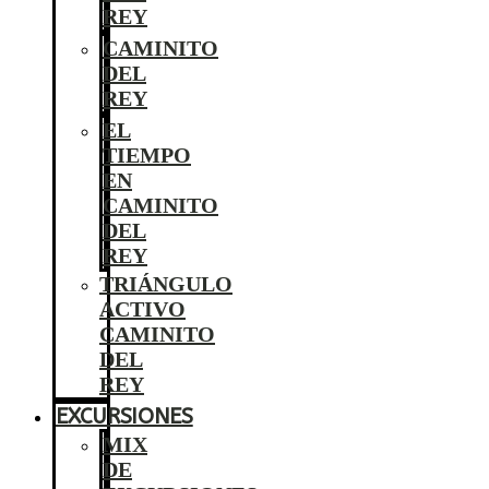
REY
CAMINITO
DEL
REY
EL
TIEMPO
EN
CAMINITO
DEL
REY
TRIÁNGULO
ACTIVO
CAMINITO
DEL
REY
EXCURSIONES
MIX
DE