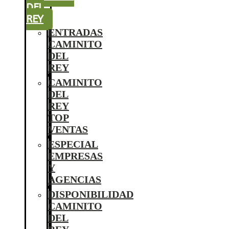
DEL
REY
ENTRADAS
CAMINITO
DEL
REY
CAMINITO
DEL
REY
TOP
VENTAS
ESPECIAL
EMPRESAS
Y
AGENCIAS
DISPONIBILIDAD
CAMINITO
DEL