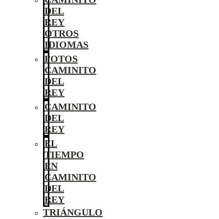
DEL
REY
OTROS
IDIOMAS
FOTOS
CAMINITO
DEL
REY
CAMINITO
DEL
REY
EL
TIEMPO
EN
CAMINITO
DEL
REY
TRIÁNGULO