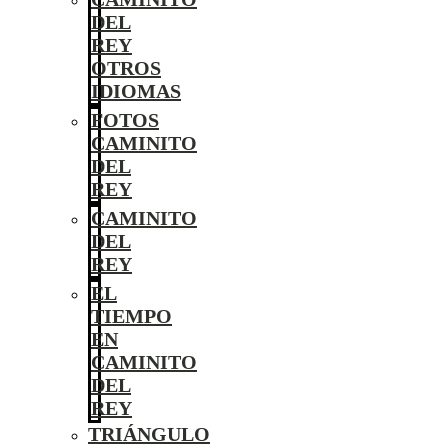
DEL
REY
OTROS
IDIOMAS
FOTOS
CAMINITO
DEL
REY
CAMINITO
DEL
REY
EL
TIEMPO
EN
CAMINITO
DEL
REY
TRIÁNGULO