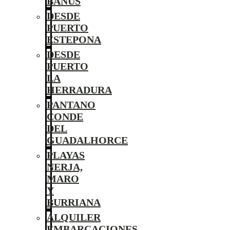
BANÚS
DESDE
PUERTO
ESTEPONA
DESDE
PUERTO
LA
HERRADURA
PANTANO
CONDE
DEL
GUADALHORCE
PLAYAS
NERJA,
MARO
Y
BURRIANA
ALQUILER
EMBARCACIONES