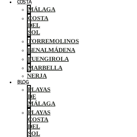
COSTA
MÁLAGA
COSTA
DEL
SOL
TORREMOLINOS
BENALMÁDENA
FUENGIROLA
MARBELLA
NERJA
BLOG
PLAYAS
DE
MÁLAGA
PLAYAS
COSTA
DEL
SOL