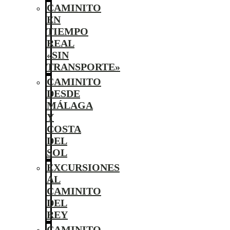
CAMINITO
EN
TIEMPO
REAL
«SIN
TRANSPORTE»
CAMINITO
DESDE
MÁLAGA
Y
COSTA
DEL
SOL
EXCURSIONES
AL
CAMINITO
DEL
REY
CAMINITO