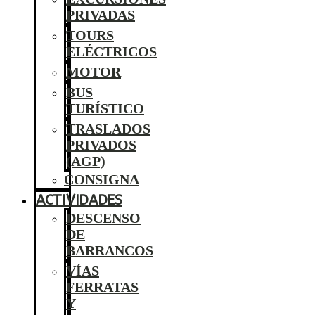
PRIVADAS
TOURS
ELÉCTRICOS
MOTOR
BUS
TURÍSTICO
TRASLADOS
PRIVADOS
(AGP)
CONSIGNA
ACTIVIDADES
DESCENSO
DE
BARRANCOS
VÍAS
FERRATAS
Y