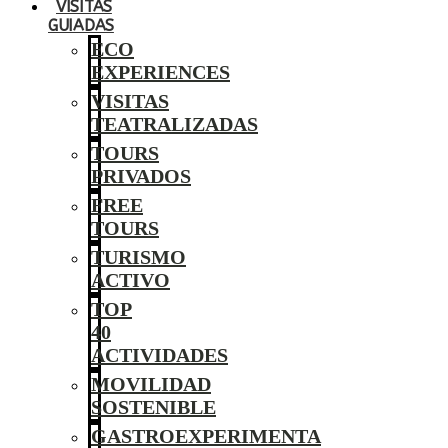
VISITAS
GUIADAS
ECO
EXPERIENCES
VISITAS
TEATRALIZADAS
TOURS
PRIVADOS
FREE
TOURS
TURISMO
ACTIVO
TOP
40
ACTIVIDADES
MOVILIDAD
SOSTENIBLE
GASTROEXPERIMENTA