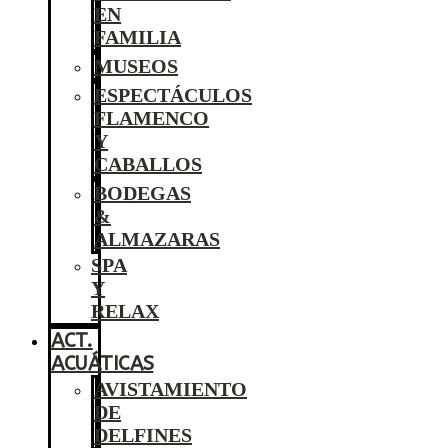
EN
FAMILIA
MUSEOS
ESPECTÁCULOS
FLAMENCO
Y
CABALLOS
BODEGAS
&
ALMAZARAS
SPA
Y
RELAX
ACT.
ACUÁTICAS
AVISTAMIENTO
DE
DELFINES