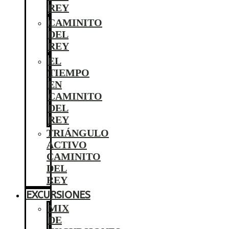
REY
CAMINITO
DEL
REY
EL
TIEMPO
EN
CAMINITO
DEL
REY
TRIÁNGULO
ACTIVO
CAMINITO
DEL
REY
EXCURSIONES
MIX
DE