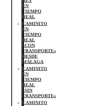
REY
EN
TIEMPO
REAL
CAMINITO
EN
TIEMPO
REAL
«CON
TRANSPORTE»
DESDE
MÁLAGA
CAMINITO
EN
TIEMPO
REAL
«SIN
TRANSPORTE»
CAMINITO