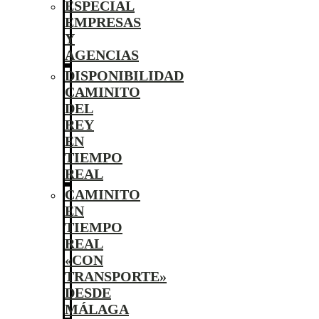
ESPECIAL
EMPRESAS
Y
AGENCIAS
DISPONIBILIDAD
CAMINITO
DEL
REY
EN
TIEMPO
REAL
CAMINITO
EN
TIEMPO
REAL
«CON
TRANSPORTE»
DESDE
MÁLAGA