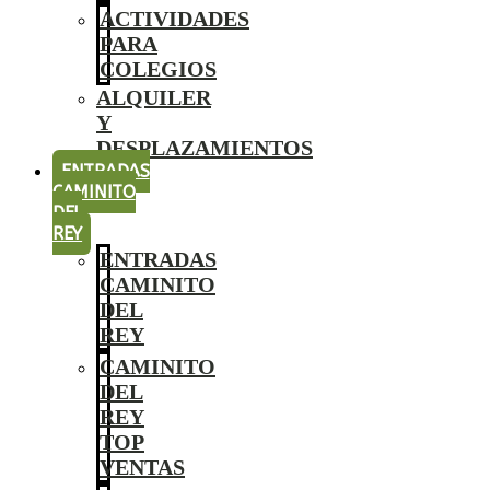
ACTIVIDADES
PARA
COLEGIOS
ALQUILER
Y
DESPLAZAMIENTOS
ENTRADAS
CAMINITO
DEL
REY
ENTRADAS
CAMINITO
DEL
REY
CAMINITO
DEL
REY
TOP
VENTAS