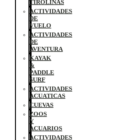
TIROLINAS
ACTIVIDADES
DE
VUELO
ACTIVIDADES
DE
AVENTURA
KAYAK
&
PADDLE
SURF
ACTIVIDADES
ACUATICAS
CUEVAS
ZOOS
Y
ACUARIOS
ACTIVIDADES