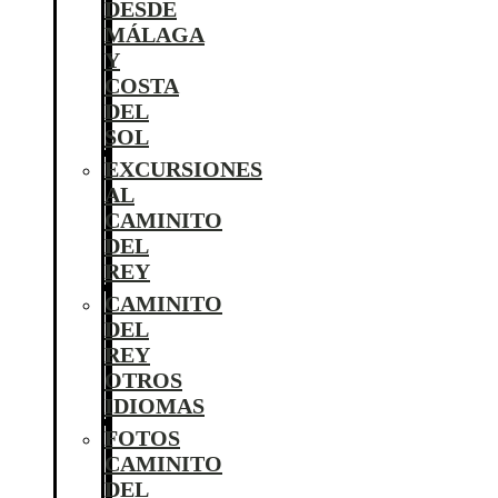
DESDE
MÁLAGA
Y
COSTA
DEL
SOL
EXCURSIONES
AL
CAMINITO
DEL
REY
CAMINITO
DEL
REY
OTROS
IDIOMAS
FOTOS
CAMINITO
DEL