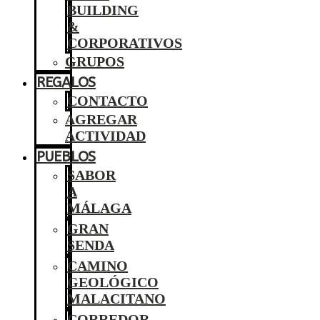
BUILDING
&
CORPORATIVOS
GRUPOS
REGALOS
CONTACTO
AGREGAR
ACTIVIDAD
PUEBLOS
SABOR
A
MÁLAGA
GRAN
SENDA
CAMINO
GEOLÓGICO
MALACITANO
CORREDOR