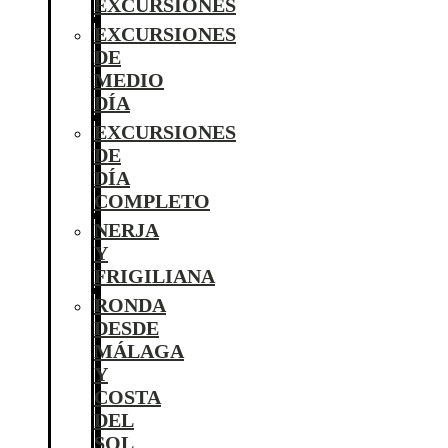
EXCURSIONES
EXCURSIONES
DE
MEDIO
DÍA
EXCURSIONES
DE
DÍA
COMPLETO
NERJA
Y
FRIGILIANA
RONDA
DESDE
MÁLAGA
Y
COSTA
DEL
SOL