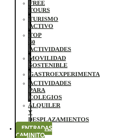
FREE
TOURS
TURISMO
ACTIVO
TOP
40
ACTIVIDADES
MOVILIDAD
SOSTENIBLE
GASTROEXPERIMENTA
ACTIVIDADES
PARA
COLEGIOS
ALQUILER
Y
DESPLAZAMIENTOS
ENTRADAS
CAMINITO