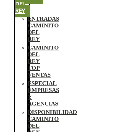
DEL
REY
ENTRADAS
CAMINITO
DEL
REY
CAMINITO
DEL
REY
TOP
VENTAS
ESPECIAL
EMPRESAS
Y
AGENCIAS
DISPONIBILIDAD
CAMINITO
DEL