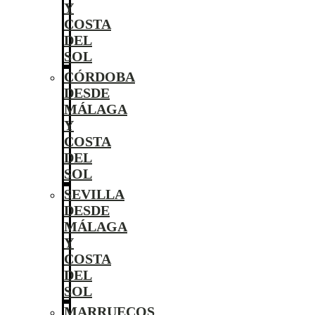
Y
COSTA
DEL
SOL
CÓRDOBA
DESDE
MÁLAGA
Y
COSTA
DEL
SOL
SEVILLA
DESDE
MÁLAGA
Y
COSTA
DEL
SOL
MARRUECOS