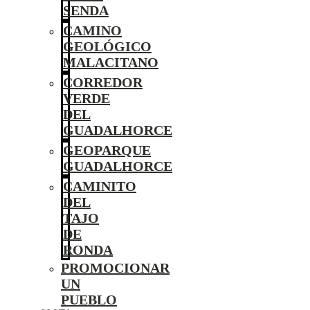
SENDA
CAMINO
GEOLÓGICO
MALACITANO
CORREDOR
VERDE
DEL
GUADALHORCE
GEOPARQUE
GUADALHORCE
CAMINITO
DEL
TAJO
DE
RONDA
PROMOCIONAR
UN
PUEBLO