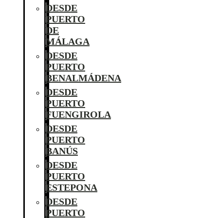
DESDE
PUERTO
DE
MÁLAGA
DESDE
PUERTO
BENALMÁDENA
DESDE
PUERTO
FUENGIROLA
DESDE
PUERTO
BANÚS
DESDE
PUERTO
ESTEPONA
DESDE
PUERTO