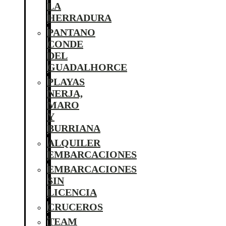
LA
HERRADURA
PANTANO
CONDE
DEL
GUADALHORCE
PLAYAS
NERJA,
MARO
Y
BURRIANA
ALQUILER
EMBARCACIONES
EMBARCACIONES
SIN
LICENCIA
CRUCEROS
TEAM