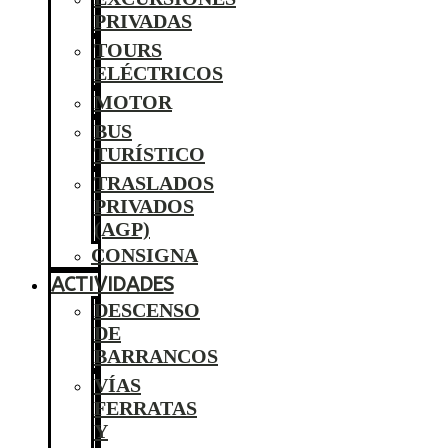
PRIVADAS
TOURS
ELÉCTRICOS
MOTOR
BUS
TURÍSTICO
TRASLADOS
PRIVADOS
(AGP)
CONSIGNA
ACTIVIDADES
DESCENSO
DE
BARRANCOS
VÍAS
FERRATAS
Y