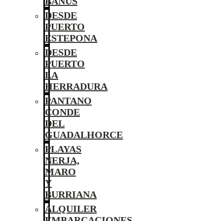
BANÚS
DESDE
PUERTO
ESTEPONA
DESDE
PUERTO
LA
HERRADURA
PANTANO
CONDE
DEL
GUADALHORCE
PLAYAS
NERJA,
MARO
Y
BURRIANA
ALQUILER
EMBARCACIONES