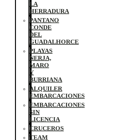
LA
HERRADURA
PANTANO
CONDE
DEL
GUADALHORCE
PLAYAS
NERJA,
MARO
Y
BURRIANA
ALQUILER
EMBARCACIONES
EMBARCACIONES
SIN
LICENCIA
CRUCEROS
TEAM