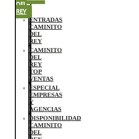
DEL
REY
ENTRADAS
CAMINITO
DEL
REY
CAMINITO
DEL
REY
TOP
VENTAS
ESPECIAL
EMPRESAS
Y
AGENCIAS
DISPONIBILIDAD
CAMINITO
DEL