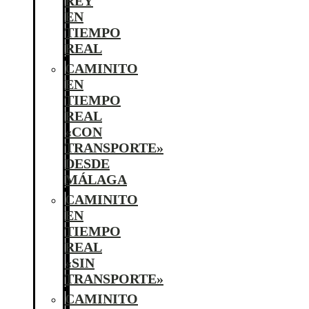
REY
EN
TIEMPO
REAL
CAMINITO
EN
TIEMPO
REAL
«CON
TRANSPORTE»
DESDE
MÁLAGA
CAMINITO
EN
TIEMPO
REAL
«SIN
TRANSPORTE»
CAMINITO