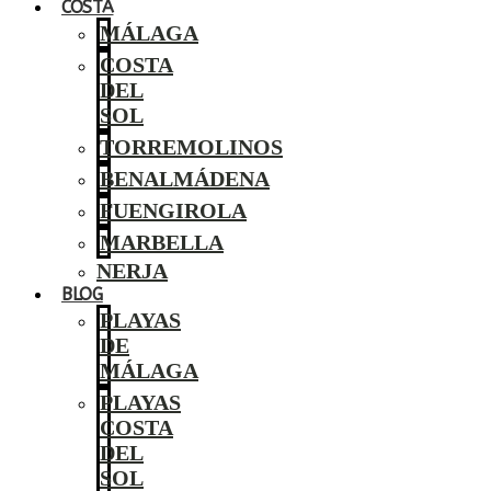
COSTA
MÁLAGA
COSTA
DEL
SOL
TORREMOLINOS
BENALMÁDENA
FUENGIROLA
MARBELLA
NERJA
BLOG
PLAYAS
DE
MÁLAGA
PLAYAS
COSTA
DEL
SOL