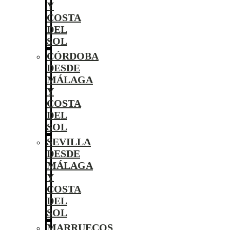
Y
COSTA
DEL
SOL
CÓRDOBA
DESDE
MÁLAGA
Y
COSTA
DEL
SOL
SEVILLA
DESDE
MÁLAGA
Y
COSTA
DEL
SOL
MARRUECOS