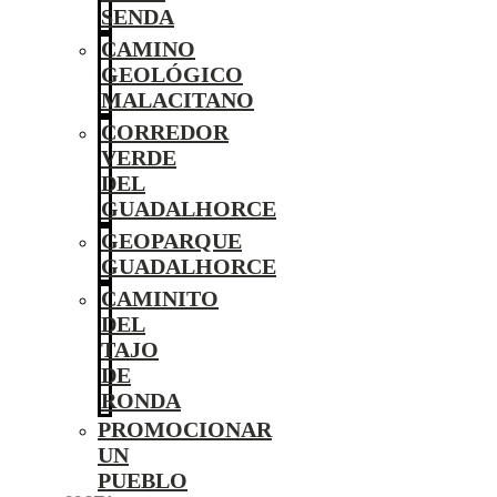
SENDA
CAMINO
GEOLÓGICO
MALACITANO
CORREDOR
VERDE
DEL
GUADALHORCE
GEOPARQUE
GUADALHORCE
CAMINITO
DEL
TAJO
DE
RONDA
PROMOCIONAR
UN
PUEBLO