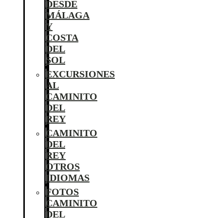
DESDE
MÁLAGA
Y
COSTA
DEL
SOL
EXCURSIONES
AL
CAMINITO
DEL
REY
CAMINITO
DEL
REY
OTROS
IDIOMAS
FOTOS
CAMINITO
DEL