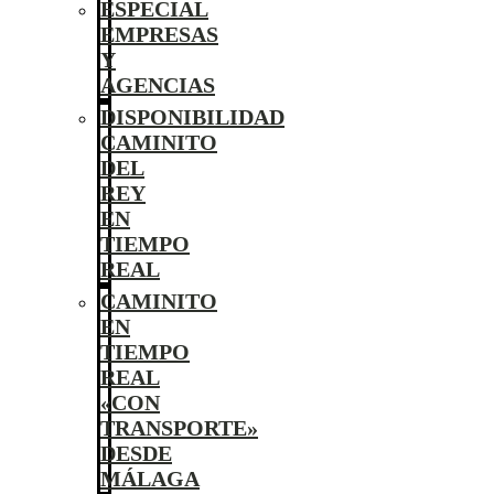
ESPECIAL
EMPRESAS
Y
AGENCIAS
DISPONIBILIDAD
CAMINITO
DEL
REY
EN
TIEMPO
REAL
CAMINITO
EN
TIEMPO
REAL
«CON
TRANSPORTE»
DESDE
MÁLAGA