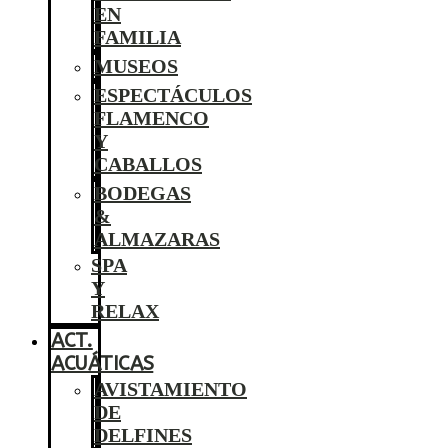
EN
FAMILIA
MUSEOS
ESPECTÁCULOS
FLAMENCO
Y
CABALLOS
BODEGAS
&
ALMAZARAS
SPA
Y
RELAX
ACT.
ACUÁTICAS
AVISTAMIENTO
DE
DELFINES