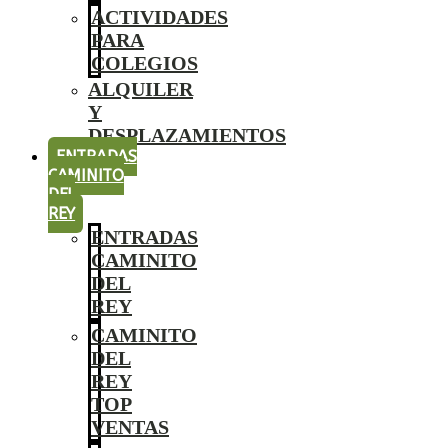
ACTIVIDADES
PARA
COLEGIOS
ALQUILER
Y
DESPLAZAMIENTOS
ENTRADAS
CAMINITO
DEL
REY
ENTRADAS
CAMINITO
DEL
REY
CAMINITO
DEL
REY
TOP
VENTAS