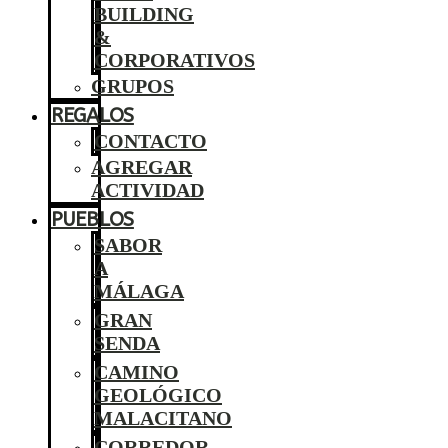
BUILDING
&
CORPORATIVOS
GRUPOS
REGALOS
CONTACTO
AGREGAR
ACTIVIDAD
PUEBLOS
SABOR
A
MÁLAGA
GRAN
SENDA
CAMINO
GEOLÓGICO
MALACITANO
CORREDOR