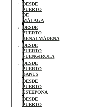
DESDE
PUERTO
DE
MÁLAGA
DESDE
PUERTO
BENALMÁDENA
DESDE
PUERTO
FUENGIROLA
DESDE
PUERTO
BANÚS
DESDE
PUERTO
ESTEPONA
DESDE
PUERTO