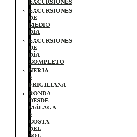
EXCURSIONES
EXCURSIONES
DE
MEDIO
DÍA
EXCURSIONES
DE
DÍA
COMPLETO
NERJA
Y
FRIGILIANA
RONDA
DESDE
MÁLAGA
Y
COSTA
DEL
SOL