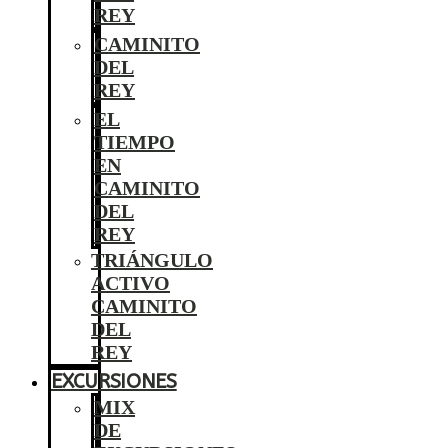
REY
CAMINITO
DEL
REY
EL
TIEMPO
EN
CAMINITO
DEL
REY
TRIÁNGULO
ACTIVO
CAMINITO
DEL
REY
EXCURSIONES
MIX
DE