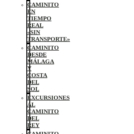
CAMINITO
EN
TIEMPO
REAL
«SIN
TRANSPORTE»
CAMINITO
DESDE
MÁLAGA
Y
COSTA
DEL
SOL
EXCURSIONES
AL
CAMINITO
DEL
REY
CAMINITO