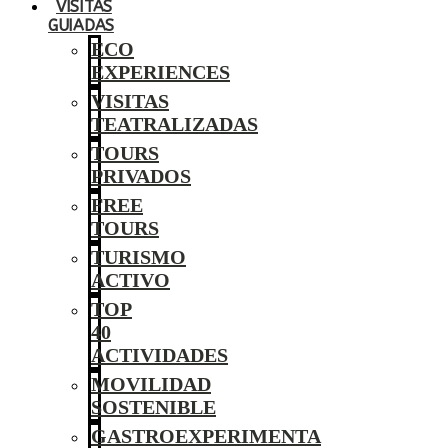
VISITAS
GUIADAS
ECO
EXPERIENCES
VISITAS
TEATRALIZADAS
TOURS
PRIVADOS
FREE
TOURS
TURISMO
ACTIVO
TOP
40
ACTIVIDADES
MOVILIDAD
SOSTENIBLE
GASTROEXPERIMENTA