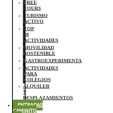
FREE
TOURS
TURISMO
ACTIVO
TOP
40
ACTIVIDADES
MOVILIDAD
SOSTENIBLE
GASTROEXPERIMENTA
ACTIVIDADES
PARA
COLEGIOS
ALQUILER
Y
DESPLAZAMIENTOS
ENTRADAS
CAMINITO