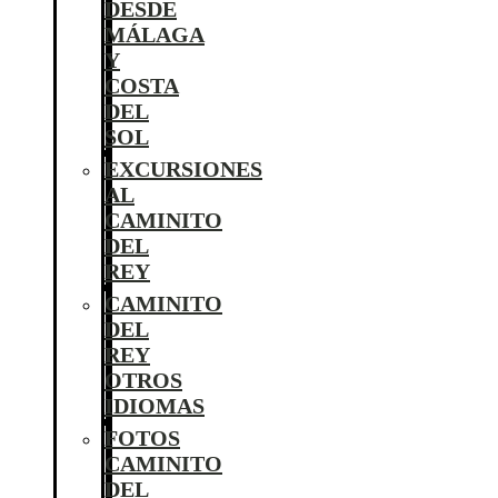
DESDE
MÁLAGA
Y
COSTA
DEL
SOL
EXCURSIONES
AL
CAMINITO
DEL
REY
CAMINITO
DEL
REY
OTROS
IDIOMAS
FOTOS
CAMINITO
DEL