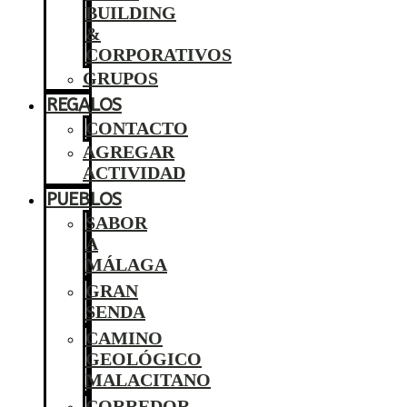
BUILDING
&
CORPORATIVOS
GRUPOS
REGALOS
CONTACTO
AGREGAR
ACTIVIDAD
PUEBLOS
SABOR
A
MÁLAGA
GRAN
SENDA
CAMINO
GEOLÓGICO
MALACITANO
CORREDOR