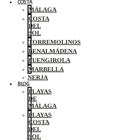
COSTA
MÁLAGA
COSTA
DEL
SOL
TORREMOLINOS
BENALMÁDENA
FUENGIROLA
MARBELLA
NERJA
BLOG
PLAYAS
DE
MÁLAGA
PLAYAS
COSTA
DEL
SOL