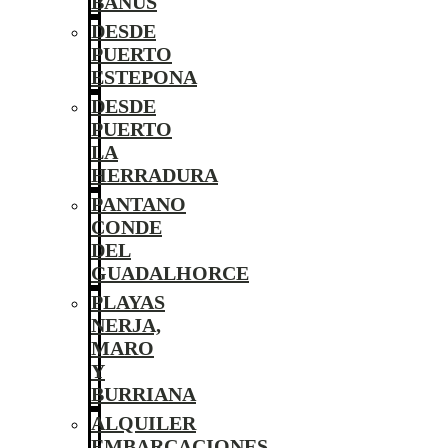
BANÚS
DESDE
PUERTO
ESTEPONA
DESDE
PUERTO
LA
HERRADURA
PANTANO
CONDE
DEL
GUADALHORCE
PLAYAS
NERJA,
MARO
Y
BURRIANA
ALQUILER
EMBARCACIONES