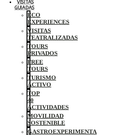
VISITAS
GUIADAS
ECO
EXPERIENCES
VISITAS
TEATRALIZADAS
TOURS
PRIVADOS
FREE
TOURS
TURISMO
ACTIVO
TOP
40
ACTIVIDADES
MOVILIDAD
SOSTENIBLE
GASTROEXPERIMENTA