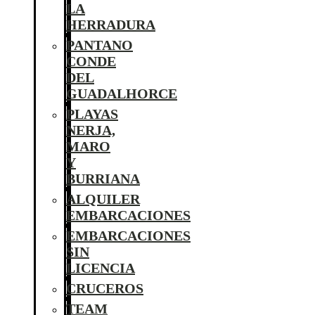
LA
HERRADURA
PANTANO
CONDE
DEL
GUADALHORCE
PLAYAS
NERJA,
MARO
Y
BURRIANA
ALQUILER
EMBARCACIONES
EMBARCACIONES
SIN
LICENCIA
CRUCEROS
TEAM