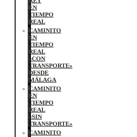
REY
EN
TIEMPO
REAL
CAMINITO
EN
TIEMPO
REAL
«CON
TRANSPORTE»
DESDE
MÁLAGA
CAMINITO
EN
TIEMPO
REAL
«SIN
TRANSPORTE»
CAMINITO