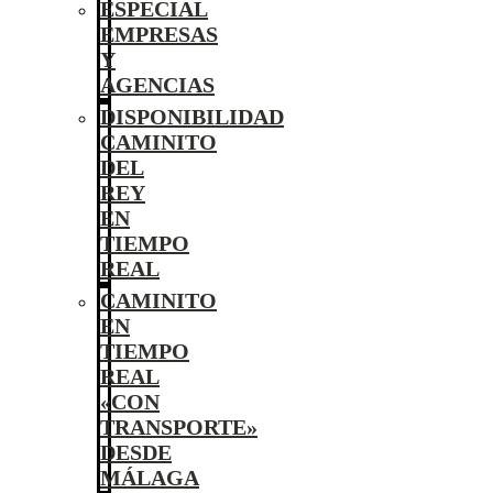
ESPECIAL
EMPRESAS
Y
AGENCIAS
DISPONIBILIDAD
CAMINITO
DEL
REY
EN
TIEMPO
REAL
CAMINITO
EN
TIEMPO
REAL
«CON
TRANSPORTE»
DESDE
MÁLAGA