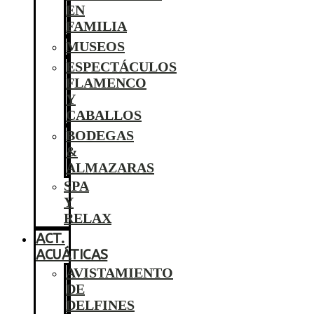
EN
FAMILIA
MUSEOS
ESPECTÁCULOS
FLAMENCO
Y
CABALLOS
BODEGAS
&
ALMAZARAS
SPA
Y
RELAX
ACT.
ACUÁTICAS
AVISTAMIENTO
DE
DELFINES