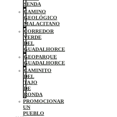
SENDA
CAMINO
GEOLÓGICO
MALACITANO
CORREDOR
VERDE
DEL
GUADALHORCE
GEOPARQUE
GUADALHORCE
CAMINITO
DEL
TAJO
DE
RONDA
PROMOCIONAR
UN
PUEBLO