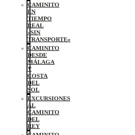
CAMINITO
EN
TIEMPO
REAL
«SIN
TRANSPORTE»
CAMINITO
DESDE
MÁLAGA
Y
COSTA
DEL
SOL
EXCURSIONES
AL
CAMINITO
DEL
REY
CAMINITO