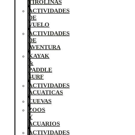
TIROLINAS
ACTIVIDADES
DE
VUELO
ACTIVIDADES
DE
AVENTURA
KAYAK
&
PADDLE
SURF
ACTIVIDADES
ACUATICAS
CUEVAS
ZOOS
Y
ACUARIOS
ACTIVIDADES