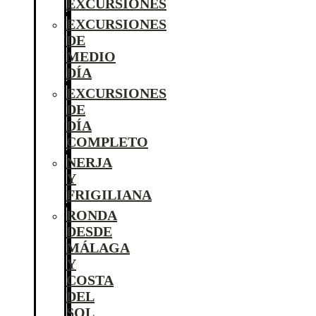
EXCURSIONES
EXCURSIONES
DE
MEDIO
DÍA
EXCURSIONES
DE
DÍA
COMPLETO
NERJA
Y
FRIGILIANA
RONDA
DESDE
MÁLAGA
Y
COSTA
DEL
SOL