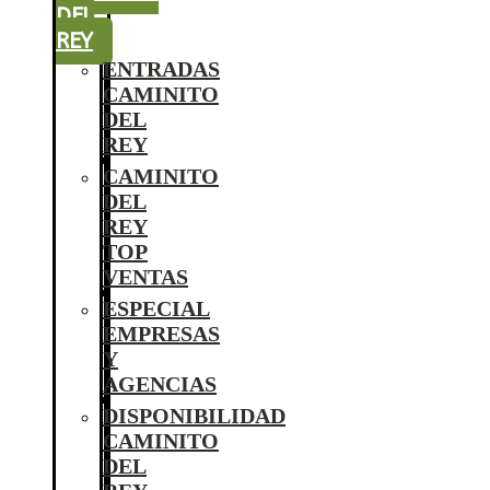
DEL
REY
ENTRADAS
CAMINITO
DEL
REY
CAMINITO
DEL
REY
TOP
VENTAS
ESPECIAL
EMPRESAS
Y
AGENCIAS
DISPONIBILIDAD
CAMINITO
DEL