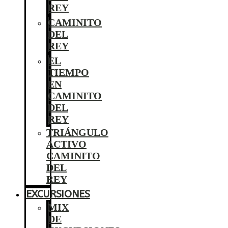
REY
CAMINITO
DEL
REY
EL
TIEMPO
EN
CAMINITO
DEL
REY
TRIÁNGULO
ACTIVO
CAMINITO
DEL
REY
EXCURSIONES
MIX
DE