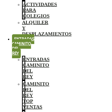
ACTIVIDADES
PARA
COLEGIOS
ALQUILER
Y
DESPLAZAMIENTOS
ENTRADAS
CAMINITO
DEL
REY
ENTRADAS
CAMINITO
DEL
REY
CAMINITO
DEL
REY
TOP
VENTAS