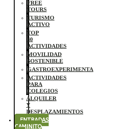
FREE
TOURS
TURISMO
ACTIVO
TOP
40
ACTIVIDADES
MOVILIDAD
SOSTENIBLE
GASTROEXPERIMENTA
ACTIVIDADES
PARA
COLEGIOS
ALQUILER
Y
DESPLAZAMIENTOS
ENTRADAS
CAMINITO