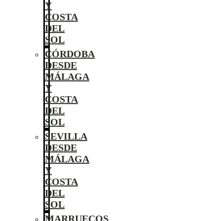
Y
COSTA
DEL
SOL
CÓRDOBA
DESDE
MÁLAGA
Y
COSTA
DEL
SOL
SEVILLA
DESDE
MÁLAGA
Y
COSTA
DEL
SOL
MARRUECOS