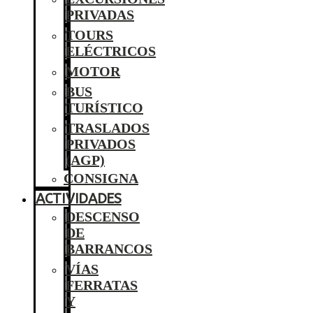
PRIVADAS
TOURS
ELÉCTRICOS
MOTOR
BUS
TURÍSTICO
TRASLADOS
PRIVADOS
(AGP)
CONSIGNA
ACTIVIDADES
DESCENSO
DE
BARRANCOS
VÍAS
FERRATAS
Y