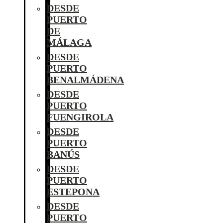
DESDE
PUERTO
DE
MÁLAGA
DESDE
PUERTO
BENALMÁDENA
DESDE
PUERTO
FUENGIROLA
DESDE
PUERTO
BANÚS
DESDE
PUERTO
ESTEPONA
DESDE
PUERTO