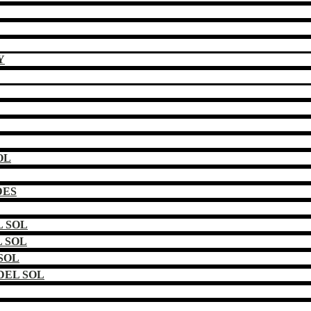
Y
OL
DES
 SOL
 SOL
SOL
DEL SOL