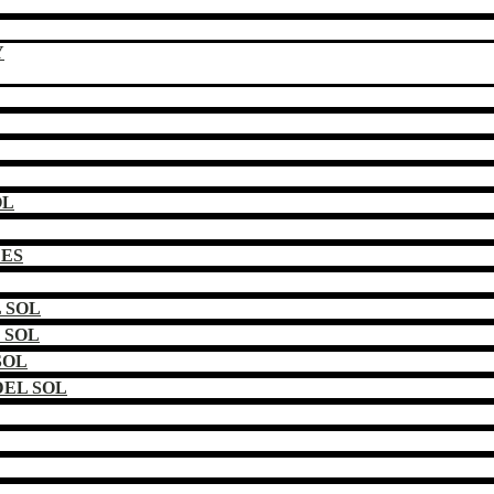
Y
OL
DES
 SOL
 SOL
SOL
EL SOL