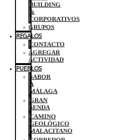
BUILDING
&
CORPORATIVOS
GRUPOS
REGALOS
CONTACTO
AGREGAR
ACTIVIDAD
PUEBLOS
SABOR
A
MÁLAGA
GRAN
SENDA
CAMINO
GEOLÓGICO
MALACITANO
CORREDOR