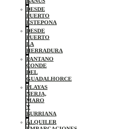
BANÚS
DESDE
PUERTO
ESTEPONA
DESDE
PUERTO
LA
HERRADURA
PANTANO
CONDE
DEL
GUADALHORCE
PLAYAS
NERJA,
MARO
Y
BURRIANA
ALQUILER
EMBARCACIONES