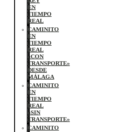
REY
EN
TIEMPO
REAL
CAMINITO
EN
TIEMPO
REAL
«CON
TRANSPORTE»
DESDE
MÁLAGA
CAMINITO
EN
TIEMPO
REAL
«SIN
TRANSPORTE»
CAMINITO