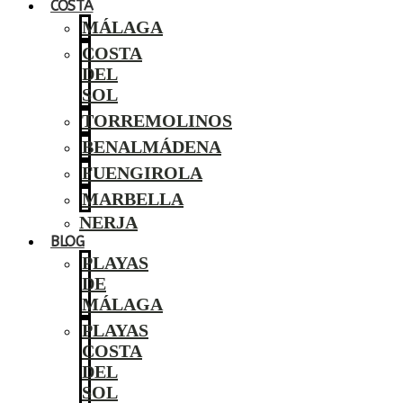
COSTA
MÁLAGA
COSTA
DEL
SOL
TORREMOLINOS
BENALMÁDENA
FUENGIROLA
MARBELLA
NERJA
BLOG
PLAYAS
DE
MÁLAGA
PLAYAS
COSTA
DEL
SOL