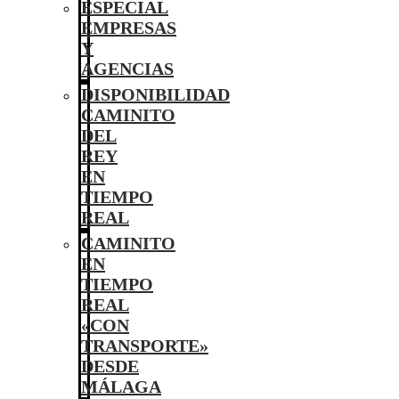
ESPECIAL
EMPRESAS
Y
AGENCIAS
DISPONIBILIDAD
CAMINITO
DEL
REY
EN
TIEMPO
REAL
CAMINITO
EN
TIEMPO
REAL
«CON
TRANSPORTE»
DESDE
MÁLAGA