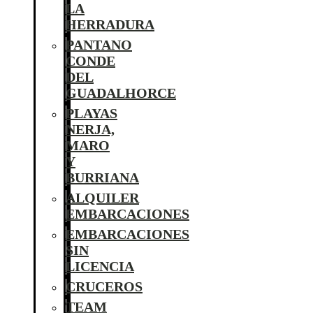
LA
HERRADURA
PANTANO
CONDE
DEL
GUADALHORCE
PLAYAS
NERJA,
MARO
Y
BURRIANA
ALQUILER
EMBARCACIONES
EMBARCACIONES
SIN
LICENCIA
CRUCEROS
TEAM