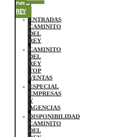
DEL
REY
ENTRADAS
CAMINITO
DEL
REY
CAMINITO
DEL
REY
TOP
VENTAS
ESPECIAL
EMPRESAS
Y
AGENCIAS
DISPONIBILIDAD
CAMINITO
DEL