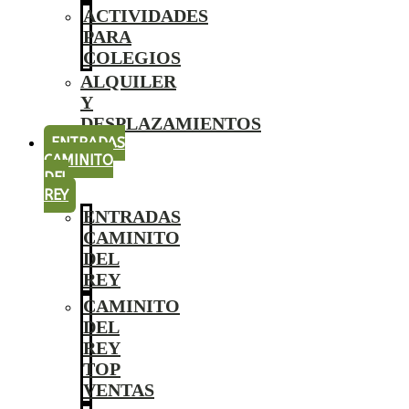
ACTIVIDADES
PARA
COLEGIOS
ALQUILER
Y
DESPLAZAMIENTOS
ENTRADAS
CAMINITO
DEL
REY
ENTRADAS
CAMINITO
DEL
REY
CAMINITO
DEL
REY
TOP
VENTAS