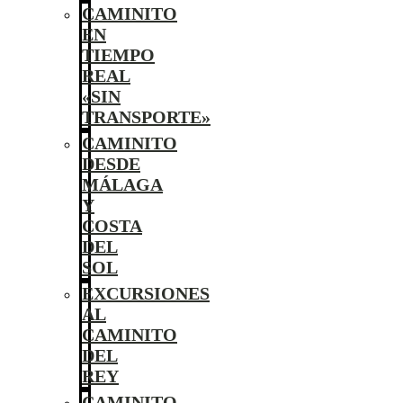
CAMINITO
EN
TIEMPO
REAL
«SIN
TRANSPORTE»
CAMINITO
DESDE
MÁLAGA
Y
COSTA
DEL
SOL
EXCURSIONES
AL
CAMINITO
DEL
REY
CAMINITO