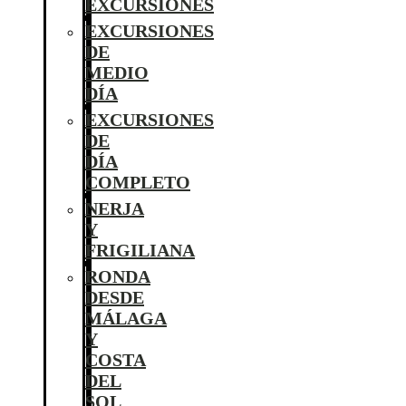
EXCURSIONES
EXCURSIONES
DE
MEDIO
DÍA
EXCURSIONES
DE
DÍA
COMPLETO
NERJA
Y
FRIGILIANA
RONDA
DESDE
MÁLAGA
Y
COSTA
DEL
SOL