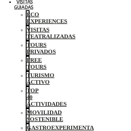
VISITAS
GUIADAS
ECO
EXPERIENCES
VISITAS
TEATRALIZADAS
TOURS
PRIVADOS
FREE
TOURS
TURISMO
ACTIVO
TOP
40
ACTIVIDADES
MOVILIDAD
SOSTENIBLE
GASTROEXPERIMENTA