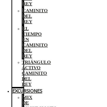
REY
CAMINITO
DEL
REY
EL
TIEMPO
EN
CAMINITO
DEL
REY
TRIÁNGULO
ACTIVO
CAMINITO
DEL
REY
EXCURSIONES
MIX
DE