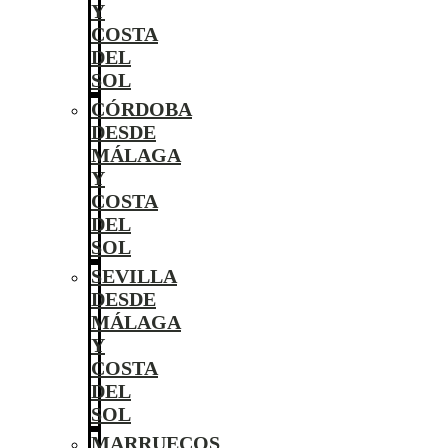
Y
COSTA
DEL
SOL
CÓRDOBA
DESDE
MÁLAGA
Y
COSTA
DEL
SOL
SEVILLA
DESDE
MÁLAGA
Y
COSTA
DEL
SOL
MARRUECOS