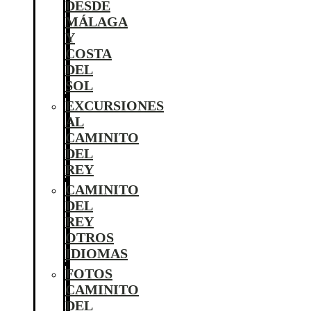
DESDE
MÁLAGA
Y
COSTA
DEL
SOL
EXCURSIONES
AL
CAMINITO
DEL
REY
CAMINITO
DEL
REY
OTROS
IDIOMAS
FOTOS
CAMINITO
DEL