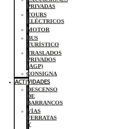
PRIVADAS
TOURS
ELÉCTRICOS
MOTOR
BUS
TURÍSTICO
TRASLADOS
PRIVADOS
(AGP)
CONSIGNA
ACTIVIDADES
DESCENSO
DE
BARRANCOS
VÍAS
FERRATAS
Y