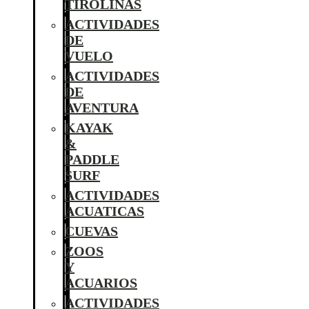
TIROLINAS
ACTIVIDADES
DE
VUELO
ACTIVIDADES
DE
AVENTURA
KAYAK
&
PADDLE
SURF
ACTIVIDADES
ACUATICAS
CUEVAS
ZOOS
Y
ACUARIOS
ACTIVIDADES