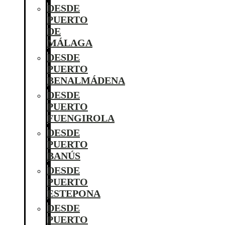
DESDE
PUERTO
DE
MÁLAGA
DESDE
PUERTO
BENALMÁDENA
DESDE
PUERTO
FUENGIROLA
DESDE
PUERTO
BANÚS
DESDE
PUERTO
ESTEPONA
DESDE
PUERTO