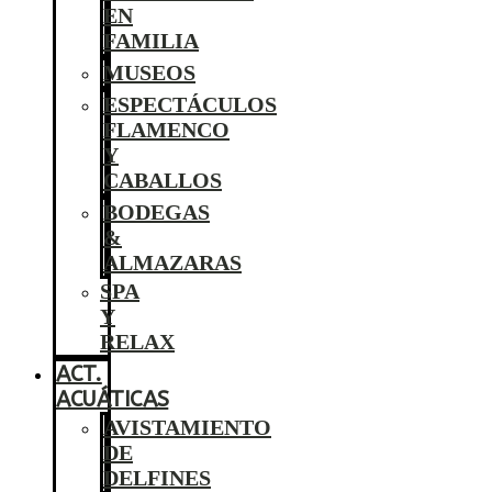
EN
FAMILIA
MUSEOS
ESPECTÁCULOS
FLAMENCO
Y
CABALLOS
BODEGAS
&
ALMAZARAS
SPA
Y
RELAX
ACT.
ACUÁTICAS
AVISTAMIENTO
DE
DELFINES