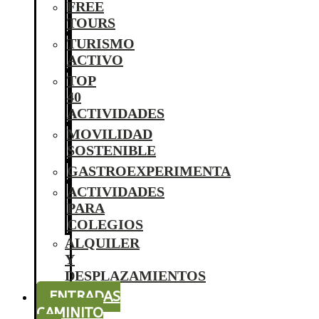
FREE
TOURS
TURISMO
ACTIVO
TOP
40
ACTIVIDADES
MOVILIDAD
SOSTENIBLE
GASTROEXPERIMENTA
ACTIVIDADES
PARA
COLEGIOS
ALQUILER
Y
DESPLAZAMIENTOS
ENTRADAS
CAMINITO