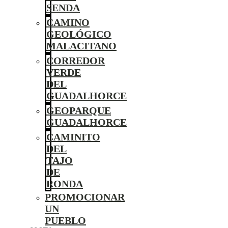
SENDA
CAMINO
GEOLÓGICO
MALACITANO
CORREDOR
VERDE
DEL
GUADALHORCE
GEOPARQUE
GUADALHORCE
CAMINITO
DEL
TAJO
DE
RONDA
PROMOCIONAR
UN
PUEBLO