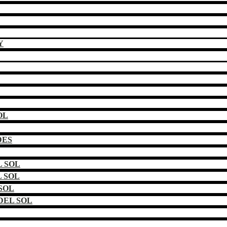
Y
OL
DES
 SOL
 SOL
SOL
DEL SOL