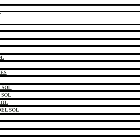
Y
OL
DES
 SOL
 SOL
SOL
EL SOL