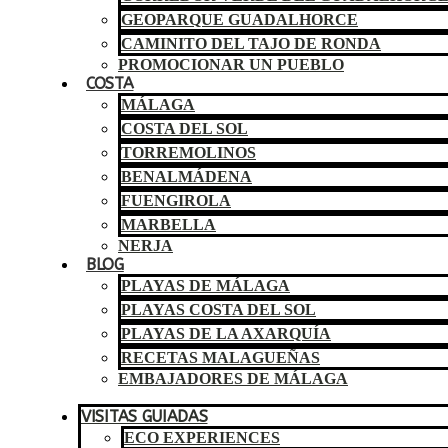
GEOPARQUE GUADALHORCE
CAMINITO DEL TAJO DE RONDA
PROMOCIONAR UN PUEBLO
COSTA
MÁLAGA
COSTA DEL SOL
TORREMOLINOS
BENALMÁDENA
FUENGIROLA
MARBELLA
NERJA
BLOG
PLAYAS DE MÁLAGA
PLAYAS COSTA DEL SOL
PLAYAS DE LA AXARQUÍA
RECETAS MALAGUEÑAS
EMBAJADORES DE MÁLAGA
VISITAS GUIADAS
ECO EXPERIENCES