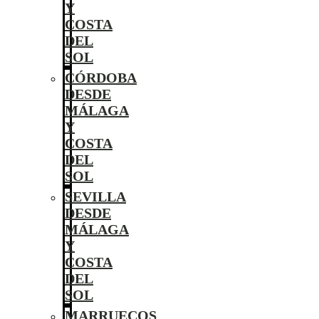
Y
COSTA
DEL
SOL
CÓRDOBA
DESDE
MÁLAGA
Y
COSTA
DEL
SOL
SEVILLA
DESDE
MÁLAGA
Y
COSTA
DEL
SOL
MARRUECOS