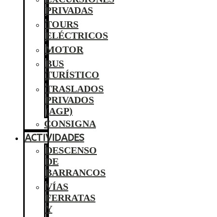
PRIVADAS
TOURS
ELÉCTRICOS
MOTOR
BUS
TURÍSTICO
TRASLADOS
PRIVADOS
(AGP)
CONSIGNA
ACTIVIDADES
DESCENSO
DE
BARRANCOS
VÍAS
FERRATAS
Y