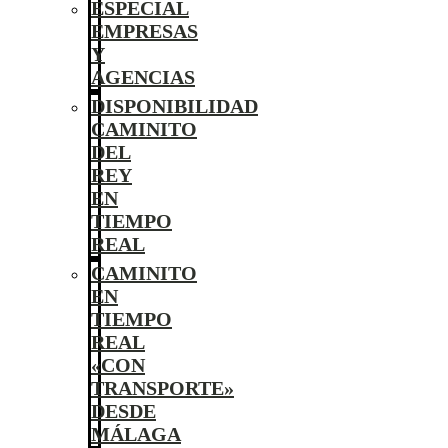
ESPECIAL
EMPRESAS
Y
AGENCIAS
DISPONIBILIDAD
CAMINITO
DEL
REY
EN
TIEMPO
REAL
CAMINITO
EN
TIEMPO
REAL
«CON
TRANSPORTE»
DESDE
MÁLAGA