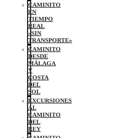
CAMINITO
EN
TIEMPO
REAL
«SIN
TRANSPORTE»
CAMINITO
DESDE
MÁLAGA
Y
COSTA
DEL
SOL
EXCURSIONES
AL
CAMINITO
DEL
REY
CAMINITO