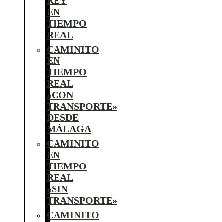
REY
EN
TIEMPO
REAL
CAMINITO
EN
TIEMPO
REAL
«CON
TRANSPORTE»
DESDE
MÁLAGA
CAMINITO
EN
TIEMPO
REAL
«SIN
TRANSPORTE»
CAMINITO