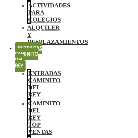
ACTIVIDADES
PARA
COLEGIOS
ALQUILER
Y
DESPLAZAMIENTOS
ENTRADAS
CAMINITO
DEL
REY
ENTRADAS
CAMINITO
DEL
REY
CAMINITO
DEL
REY
TOP
VENTAS