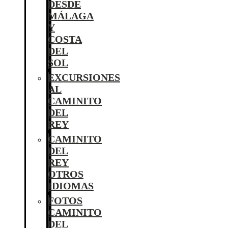
DESDE
MÁLAGA
Y
COSTA
DEL
SOL
EXCURSIONES
AL
CAMINITO
DEL
REY
CAMINITO
DEL
REY
OTROS
IDIOMAS
FOTOS
CAMINITO
DEL