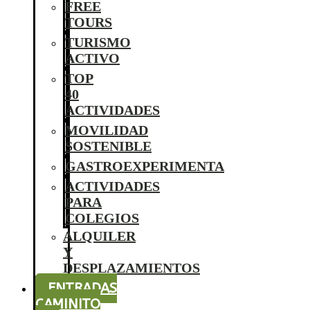
FREE
TOURS
TURISMO
ACTIVO
TOP
40
ACTIVIDADES
MOVILIDAD
SOSTENIBLE
GASTROEXPERIMENTA
ACTIVIDADES
PARA
COLEGIOS
ALQUILER
Y
DESPLAZAMIENTOS
ENTRADAS
CAMINITO