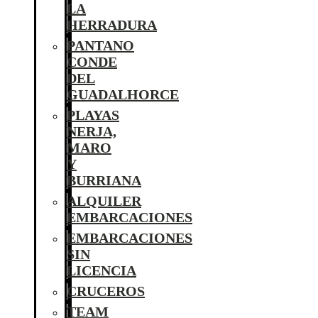
LA
HERRADURA
PANTANO
CONDE
DEL
GUADALHORCE
PLAYAS
NERJA,
MARO
Y
BURRIANA
ALQUILER
EMBARCACIONES
EMBARCACIONES
SIN
LICENCIA
CRUCEROS
TEAM