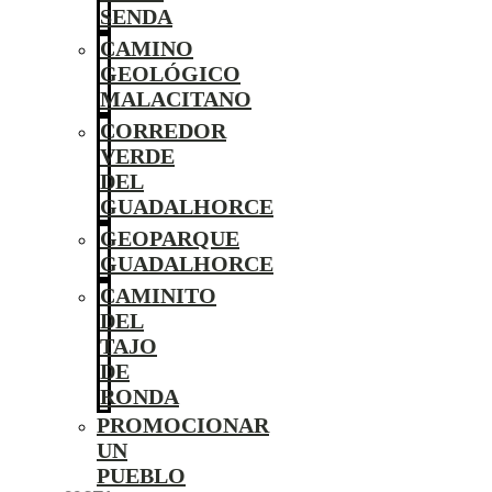
SENDA
CAMINO
GEOLÓGICO
MALACITANO
CORREDOR
VERDE
DEL
GUADALHORCE
GEOPARQUE
GUADALHORCE
CAMINITO
DEL
TAJO
DE
RONDA
PROMOCIONAR
UN
PUEBLO