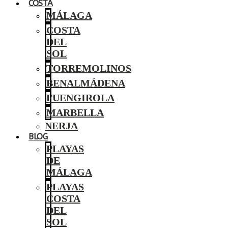
COSTA
MÁLAGA
COSTA
DEL
SOL
TORREMOLINOS
BENALMÁDENA
FUENGIROLA
MARBELLA
NERJA
BLOG
PLAYAS
DE
MÁLAGA
PLAYAS
COSTA
DEL
SOL