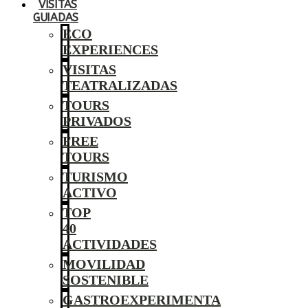
VISITAS
GUIADAS
ECO
EXPERIENCES
VISITAS
TEATRALIZADAS
TOURS
PRIVADOS
FREE
TOURS
TURISMO
ACTIVO
TOP
40
ACTIVIDADES
MOVILIDAD
SOSTENIBLE
GASTROEXPERIMENTA