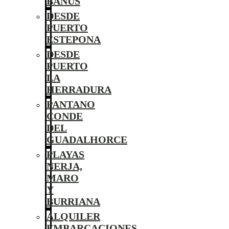
BANÚS
DESDE
PUERTO
ESTEPONA
DESDE
PUERTO
LA
HERRADURA
PANTANO
CONDE
DEL
GUADALHORCE
PLAYAS
NERJA,
MARO
Y
BURRIANA
ALQUILER
EMBARCACIONES