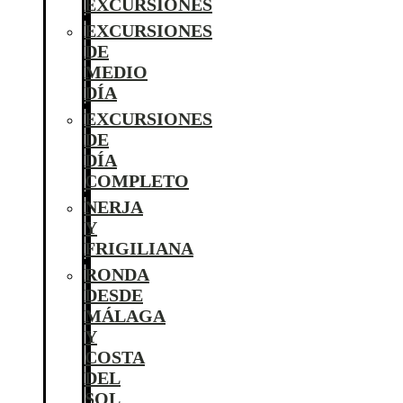
EXCURSIONES
EXCURSIONES
DE
MEDIO
DÍA
EXCURSIONES
DE
DÍA
COMPLETO
NERJA
Y
FRIGILIANA
RONDA
DESDE
MÁLAGA
Y
COSTA
DEL
SOL