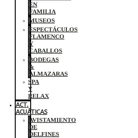
EN
FAMILIA
MUSEOS
ESPECTÁCULOS
FLAMENCO
Y
CABALLOS
BODEGAS
&
ALMAZARAS
SPA
Y
RELAX
ACT.
ACUÁTICAS
AVISTAMIENTO
DE
DELFINES