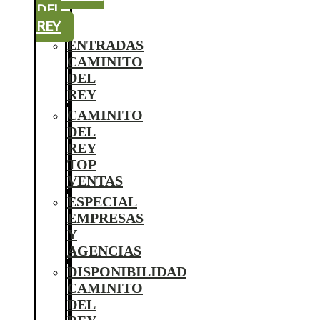
DEL
REY
ENTRADAS
CAMINITO
DEL
REY
CAMINITO
DEL
REY
TOP
VENTAS
ESPECIAL
EMPRESAS
Y
AGENCIAS
DISPONIBILIDAD
CAMINITO
DEL