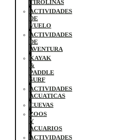
TIROLINAS
ACTIVIDADES
DE
VUELO
ACTIVIDADES
DE
AVENTURA
KAYAK
&
PADDLE
SURF
ACTIVIDADES
ACUATICAS
CUEVAS
ZOOS
Y
ACUARIOS
ACTIVIDADES