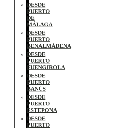
DESDE
PUERTO
DE
MÁLAGA
DESDE
PUERTO
BENALMÁDENA
DESDE
PUERTO
FUENGIROLA
DESDE
PUERTO
BANÚS
DESDE
PUERTO
ESTEPONA
DESDE
PUERTO