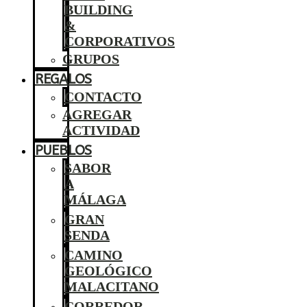
BUILDING
&
CORPORATIVOS
GRUPOS
REGALOS
CONTACTO
AGREGAR
ACTIVIDAD
PUEBLOS
SABOR
A
MÁLAGA
GRAN
SENDA
CAMINO
GEOLÓGICO
MALACITANO
CORREDOR