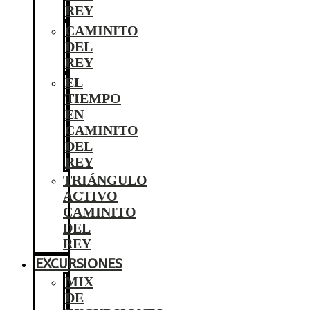
REY
CAMINITO
DEL
REY
EL
TIEMPO
EN
CAMINITO
DEL
REY
TRIÁNGULO
ACTIVO
CAMINITO
DEL
REY
EXCURSIONES
MIX
DE