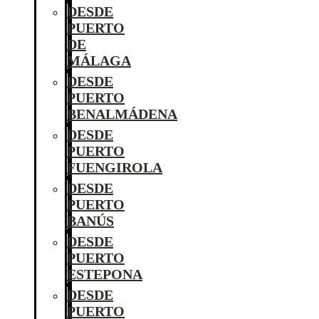
DESDE
PUERTO
DE
MÁLAGA
DESDE
PUERTO
BENALMÁDENA
DESDE
PUERTO
FUENGIROLA
DESDE
PUERTO
BANÚS
DESDE
PUERTO
ESTEPONA
DESDE
PUERTO