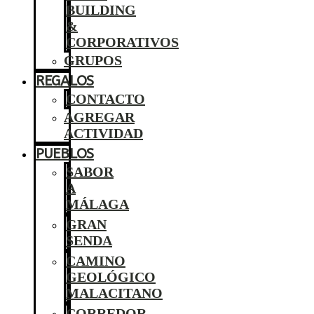
BUILDING
&
CORPORATIVOS
GRUPOS
REGALOS
CONTACTO
AGREGAR
ACTIVIDAD
PUEBLOS
SABOR
A
MÁLAGA
GRAN
SENDA
CAMINO
GEOLÓGICO
MALACITANO
CORREDOR