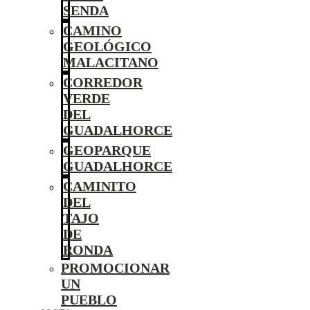
SENDA
CAMINO
GEOLÓGICO
MALACITANO
CORREDOR
VERDE
DEL
GUADALHORCE
GEOPARQUE
GUADALHORCE
CAMINITO
DEL
TAJO
DE
RONDA
PROMOCIONAR
UN
PUEBLO