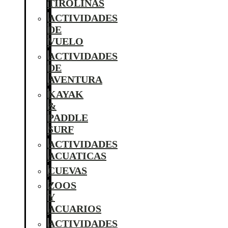
TIROLINAS
ACTIVIDADES
DE
VUELO
ACTIVIDADES
DE
AVENTURA
KAYAK
&
PADDLE
SURF
ACTIVIDADES
ACUATICAS
CUEVAS
ZOOS
Y
ACUARIOS
ACTIVIDADES