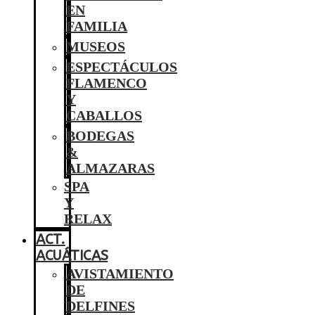
EN
FAMILIA
MUSEOS
ESPECTÁCULOS
FLAMENCO
Y
CABALLOS
BODEGAS
&
ALMAZARAS
SPA
Y
RELAX
ACT.
ACUÁTICAS
AVISTAMIENTO
DE
DELFINES