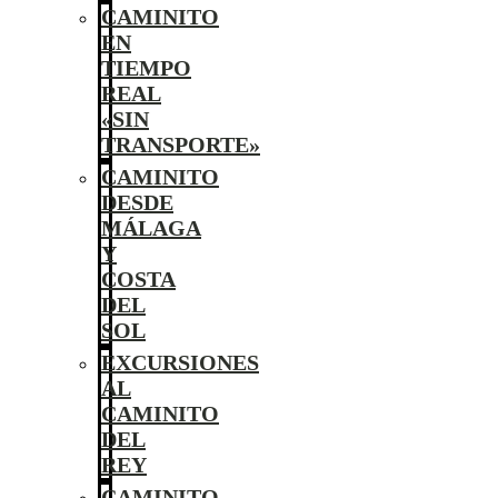
CAMINITO
EN
TIEMPO
REAL
«SIN
TRANSPORTE»
CAMINITO
DESDE
MÁLAGA
Y
COSTA
DEL
SOL
EXCURSIONES
AL
CAMINITO
DEL
REY
CAMINITO