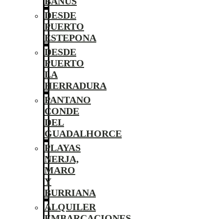
BANÚS
DESDE
PUERTO
ESTEPONA
DESDE
PUERTO
LA
HERRADURA
PANTANO
CONDE
DEL
GUADALHORCE
PLAYAS
NERJA,
MARO
Y
BURRIANA
ALQUILER
EMBARCACIONES