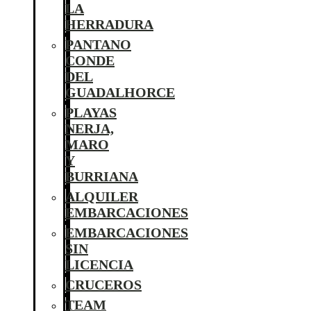
LA
HERRADURA
PANTANO
CONDE
DEL
GUADALHORCE
PLAYAS
NERJA,
MARO
Y
BURRIANA
ALQUILER
EMBARCACIONES
EMBARCACIONES
SIN
LICENCIA
CRUCEROS
TEAM