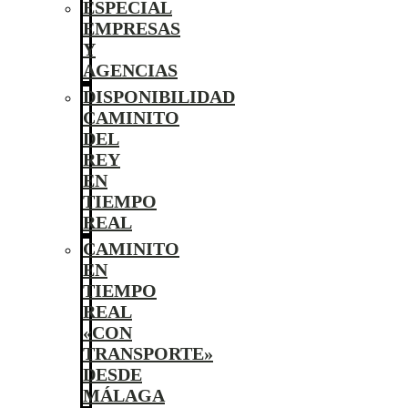
ESPECIAL
EMPRESAS
Y
AGENCIAS
DISPONIBILIDAD
CAMINITO
DEL
REY
EN
TIEMPO
REAL
CAMINITO
EN
TIEMPO
REAL
«CON
TRANSPORTE»
DESDE
MÁLAGA