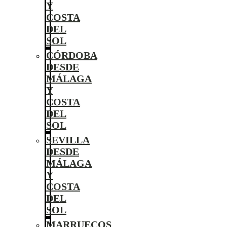
Y
COSTA
DEL
SOL
CÓRDOBA
DESDE
MÁLAGA
Y
COSTA
DEL
SOL
SEVILLA
DESDE
MÁLAGA
Y
COSTA
DEL
SOL
MARRUECOS