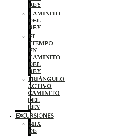
REY
CAMINITO
DEL
REY
EL
TIEMPO
EN
CAMINITO
DEL
REY
TRIÁNGULO
ACTIVO
CAMINITO
DEL
REY
EXCURSIONES
MIX
DE