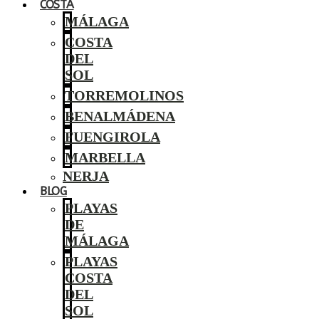
COSTA
MÁLAGA
COSTA
DEL
SOL
TORREMOLINOS
BENALMÁDENA
FUENGIROLA
MARBELLA
NERJA
BLOG
PLAYAS
DE
MÁLAGA
PLAYAS
COSTA
DEL
SOL