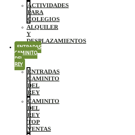
ACTIVIDADES
PARA
COLEGIOS
ALQUILER
Y
DESPLAZAMIENTOS
ENTRADAS
CAMINITO
DEL
REY
ENTRADAS
CAMINITO
DEL
REY
CAMINITO
DEL
REY
TOP
VENTAS