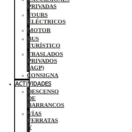
PRIVADAS
TOURS
ELÉCTRICOS
MOTOR
BUS
TURÍSTICO
TRASLADOS
PRIVADOS
(AGP)
CONSIGNA
ACTIVIDADES
DESCENSO
DE
BARRANCOS
VÍAS
FERRATAS
Y