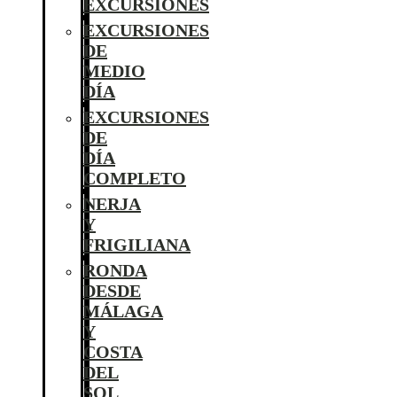
EXCURSIONES
EXCURSIONES
DE
MEDIO
DÍA
EXCURSIONES
DE
DÍA
COMPLETO
NERJA
Y
FRIGILIANA
RONDA
DESDE
MÁLAGA
Y
COSTA
DEL
SOL