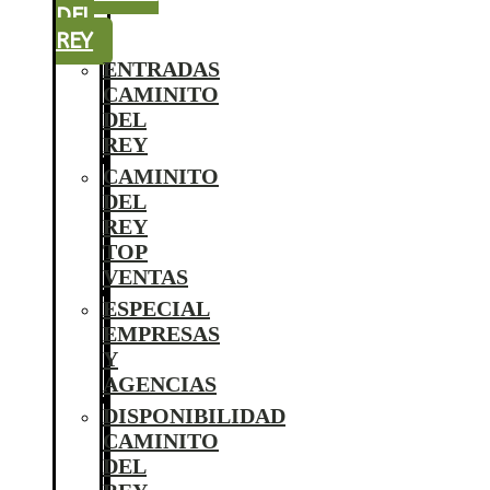
DEL
REY
ENTRADAS
CAMINITO
DEL
REY
CAMINITO
DEL
REY
TOP
VENTAS
ESPECIAL
EMPRESAS
Y
AGENCIAS
DISPONIBILIDAD
CAMINITO
DEL