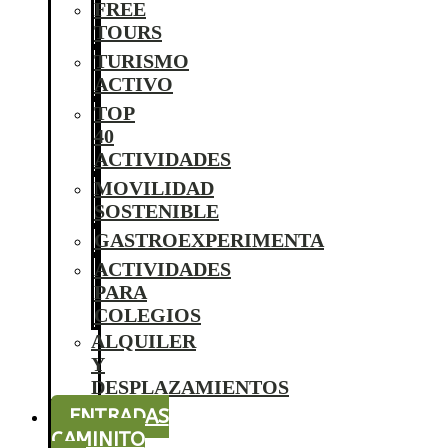
FREE
TOURS
TURISMO
ACTIVO
TOP
40
ACTIVIDADES
MOVILIDAD
SOSTENIBLE
GASTROEXPERIMENTA
ACTIVIDADES
PARA
COLEGIOS
ALQUILER
Y
DESPLAZAMIENTOS
ENTRADAS
CAMINITO