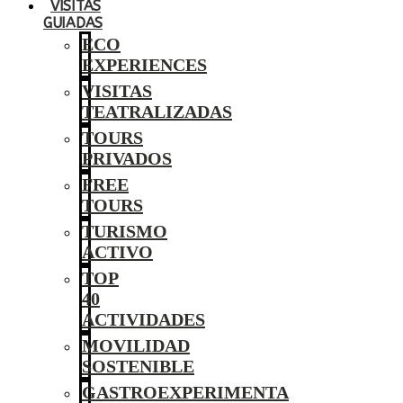
VISITAS
GUIADAS
ECO
EXPERIENCES
VISITAS
TEATRALIZADAS
TOURS
PRIVADOS
FREE
TOURS
TURISMO
ACTIVO
TOP
40
ACTIVIDADES
MOVILIDAD
SOSTENIBLE
GASTROEXPERIMENTA