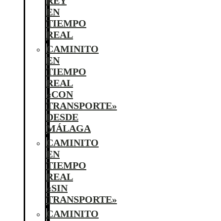
REY
EN
TIEMPO
REAL
CAMINITO
EN
TIEMPO
REAL
«CON
TRANSPORTE»
DESDE
MÁLAGA
CAMINITO
EN
TIEMPO
REAL
«SIN
TRANSPORTE»
CAMINITO