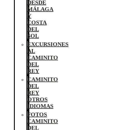
DESDE
MÁLAGA
Y
COSTA
DEL
SOL
EXCURSIONES
AL
CAMINITO
DEL
REY
CAMINITO
DEL
REY
OTROS
IDIOMAS
FOTOS
CAMINITO
DEL