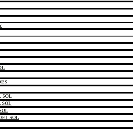
Y
OL
DES
 SOL
 SOL
SOL
DEL SOL