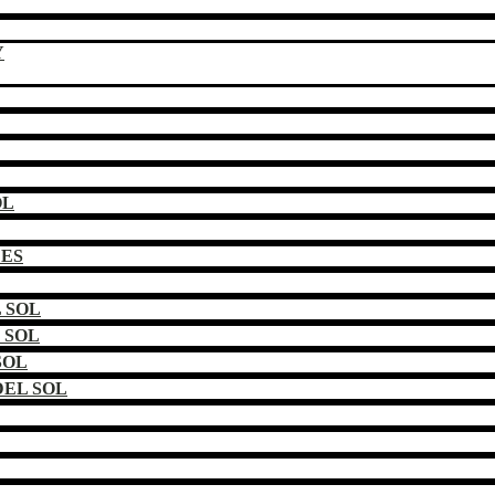
Y
OL
DES
 SOL
 SOL
SOL
EL SOL