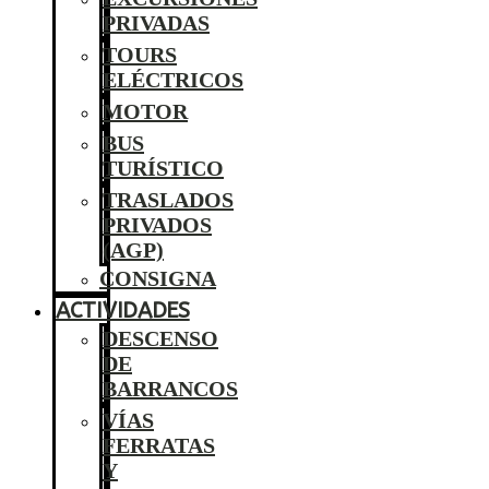
PRIVADAS
TOURS
ELÉCTRICOS
MOTOR
BUS
TURÍSTICO
TRASLADOS
PRIVADOS
(AGP)
CONSIGNA
ACTIVIDADES
DESCENSO
DE
BARRANCOS
VÍAS
FERRATAS
Y