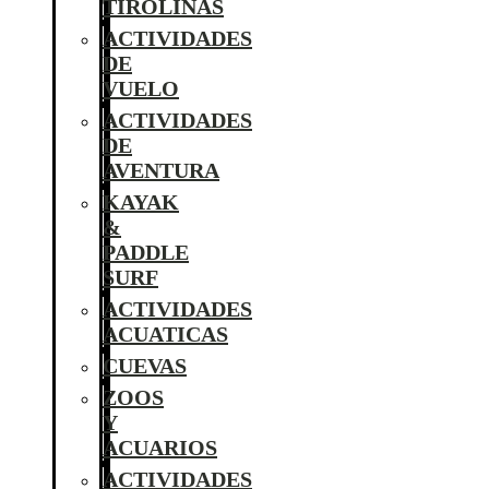
TIROLINAS
ACTIVIDADES
DE
VUELO
ACTIVIDADES
DE
AVENTURA
KAYAK
&
PADDLE
SURF
ACTIVIDADES
ACUATICAS
CUEVAS
ZOOS
Y
ACUARIOS
ACTIVIDADES