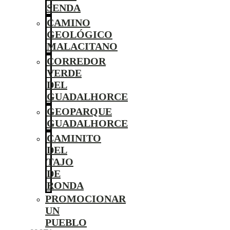
SENDA
CAMINO
GEOLÓGICO
MALACITANO
CORREDOR
VERDE
DEL
GUADALHORCE
GEOPARQUE
GUADALHORCE
CAMINITO
DEL
TAJO
DE
RONDA
PROMOCIONAR
UN
PUEBLO