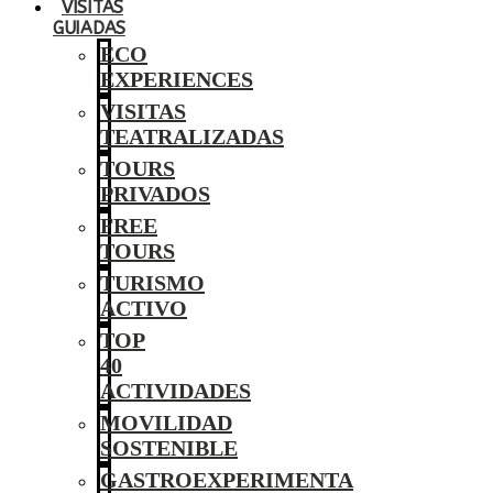
VISITAS
GUIADAS
ECO
EXPERIENCES
VISITAS
TEATRALIZADAS
TOURS
PRIVADOS
FREE
TOURS
TURISMO
ACTIVO
TOP
40
ACTIVIDADES
MOVILIDAD
SOSTENIBLE
GASTROEXPERIMENTA