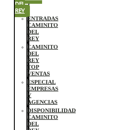
DEL
REY
ENTRADAS
CAMINITO
DEL
REY
CAMINITO
DEL
REY
TOP
VENTAS
ESPECIAL
EMPRESAS
Y
AGENCIAS
DISPONIBILIDAD
CAMINITO
DEL