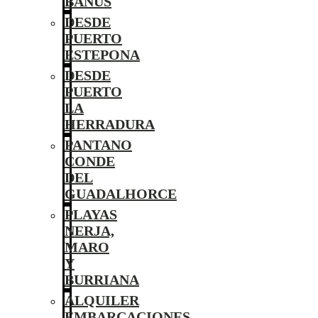
BANÚS
DESDE
PUERTO
ESTEPONA
DESDE
PUERTO
LA
HERRADURA
PANTANO
CONDE
DEL
GUADALHORCE
PLAYAS
NERJA,
MARO
Y
BURRIANA
ALQUILER
EMBARCACIONES