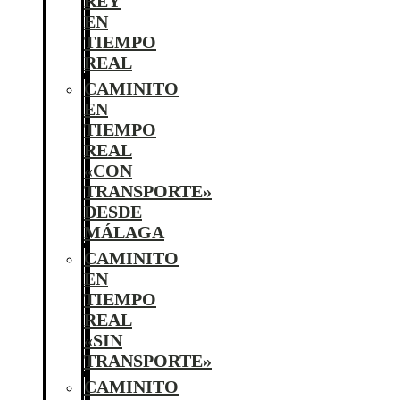
REY
EN
TIEMPO
REAL
CAMINITO
EN
TIEMPO
REAL
«CON
TRANSPORTE»
DESDE
MÁLAGA
CAMINITO
EN
TIEMPO
REAL
«SIN
TRANSPORTE»
CAMINITO