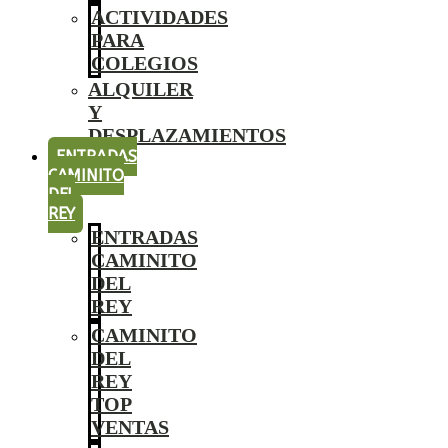
ACTIVIDADES
PARA
COLEGIOS
ALQUILER
Y
DESPLAZAMIENTOS
ENTRADAS
CAMINITO
DEL
REY
ENTRADAS
CAMINITO
DEL
REY
CAMINITO
DEL
REY
TOP
VENTAS