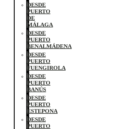
DESDE
PUERTO
DE
MÁLAGA
DESDE
PUERTO
BENALMÁDENA
DESDE
PUERTO
FUENGIROLA
DESDE
PUERTO
BANÚS
DESDE
PUERTO
ESTEPONA
DESDE
PUERTO