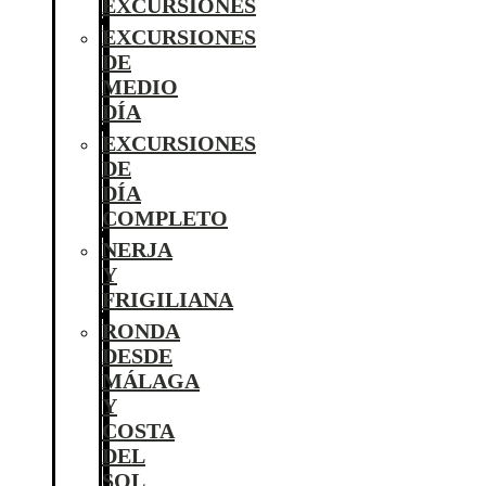
EXCURSIONES
EXCURSIONES
DE
MEDIO
DÍA
EXCURSIONES
DE
DÍA
COMPLETO
NERJA
Y
FRIGILIANA
RONDA
DESDE
MÁLAGA
Y
COSTA
DEL
SOL