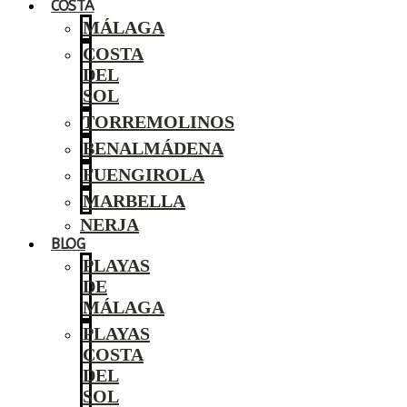
COSTA
MÁLAGA
COSTA
DEL
SOL
TORREMOLINOS
BENALMÁDENA
FUENGIROLA
MARBELLA
NERJA
BLOG
PLAYAS
DE
MÁLAGA
PLAYAS
COSTA
DEL
SOL