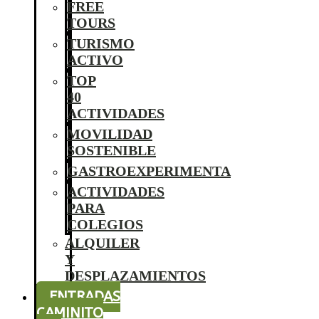
FREE
TOURS
TURISMO
ACTIVO
TOP
40
ACTIVIDADES
MOVILIDAD
SOSTENIBLE
GASTROEXPERIMENTA
ACTIVIDADES
PARA
COLEGIOS
ALQUILER
Y
DESPLAZAMIENTOS
ENTRADAS
CAMINITO