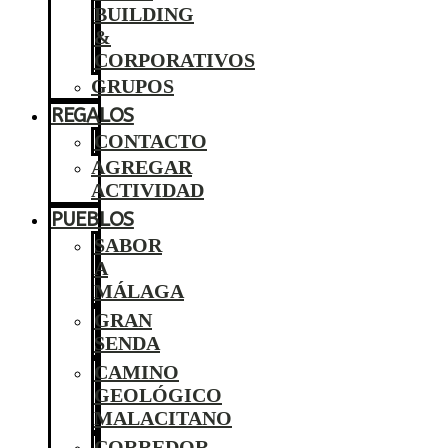
BUILDING
&
CORPORATIVOS
GRUPOS
REGALOS
CONTACTO
AGREGAR
ACTIVIDAD
PUEBLOS
SABOR
A
MÁLAGA
GRAN
SENDA
CAMINO
GEOLÓGICO
MALACITANO
CORREDOR