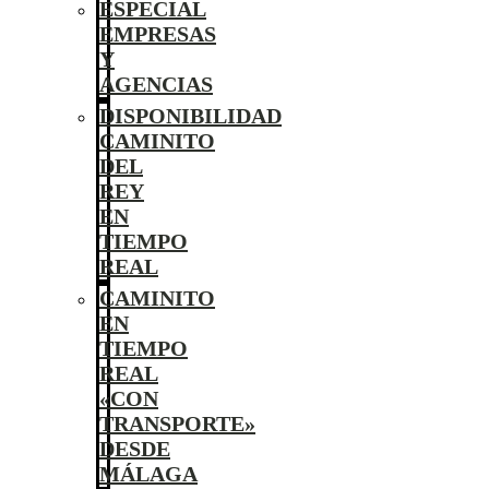
ESPECIAL
EMPRESAS
Y
AGENCIAS
DISPONIBILIDAD
CAMINITO
DEL
REY
EN
TIEMPO
REAL
CAMINITO
EN
TIEMPO
REAL
«CON
TRANSPORTE»
DESDE
MÁLAGA