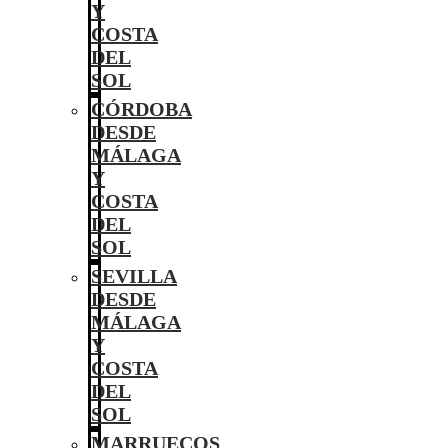
Y
COSTA
DEL
SOL
CÓRDOBA
DESDE
MÁLAGA
Y
COSTA
DEL
SOL
SEVILLA
DESDE
MÁLAGA
Y
COSTA
DEL
SOL
MARRUECOS