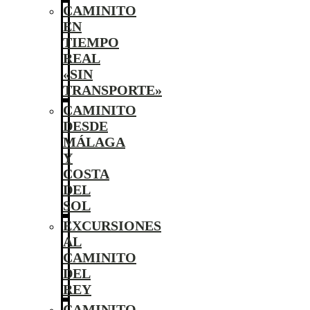
CAMINITO
EN
TIEMPO
REAL
«SIN
TRANSPORTE»
CAMINITO
DESDE
MÁLAGA
Y
COSTA
DEL
SOL
EXCURSIONES
AL
CAMINITO
DEL
REY
CAMINITO