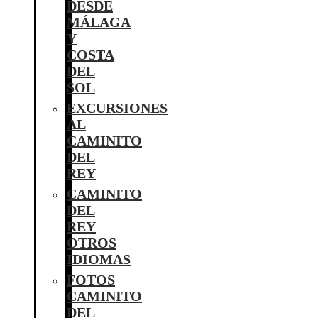
DESDE
MÁLAGA
Y
COSTA
DEL
SOL
EXCURSIONES
AL
CAMINITO
DEL
REY
CAMINITO
DEL
REY
OTROS
IDIOMAS
FOTOS
CAMINITO
DEL