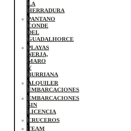
LA
HERRADURA
PANTANO
CONDE
DEL
GUADALHORCE
PLAYAS
NERJA,
MARO
Y
BURRIANA
ALQUILER
EMBARCACIONES
EMBARCACIONES
SIN
LICENCIA
CRUCEROS
TEAM