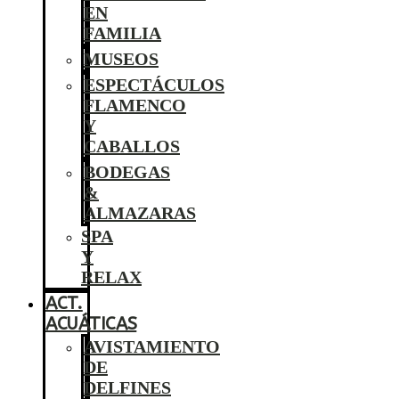
EN
FAMILIA
MUSEOS
ESPECTÁCULOS
FLAMENCO
Y
CABALLOS
BODEGAS
&
ALMAZARAS
SPA
Y
RELAX
ACT.
ACUÁTICAS
AVISTAMIENTO
DE
DELFINES