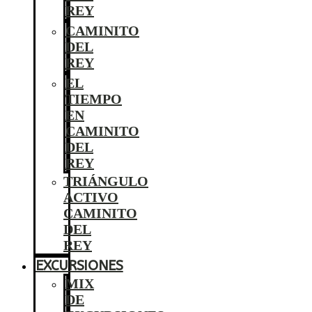
REY
CAMINITO
DEL
REY
EL
TIEMPO
EN
CAMINITO
DEL
REY
TRIÁNGULO
ACTIVO
CAMINITO
DEL
REY
EXCURSIONES
MIX
DE