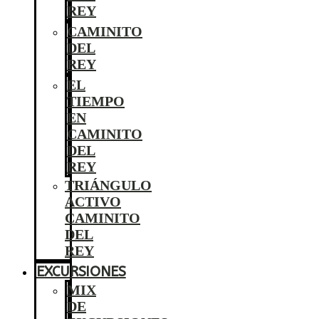
REY
CAMINITO
DEL
REY
EL
TIEMPO
EN
CAMINITO
DEL
REY
TRIÁNGULO
ACTIVO
CAMINITO
DEL
REY
EXCURSIONES
MIX
DE