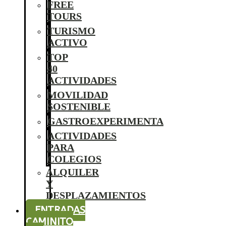
FREE
TOURS
TURISMO
ACTIVO
TOP
40
ACTIVIDADES
MOVILIDAD
SOSTENIBLE
GASTROEXPERIMENTA
ACTIVIDADES
PARA
COLEGIOS
ALQUILER
Y
DESPLAZAMIENTOS
ENTRADAS
CAMINITO