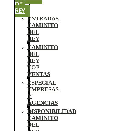
DEL
REY
ENTRADAS
CAMINITO
DEL
REY
CAMINITO
DEL
REY
TOP
VENTAS
ESPECIAL
EMPRESAS
Y
AGENCIAS
DISPONIBILIDAD
CAMINITO
DEL