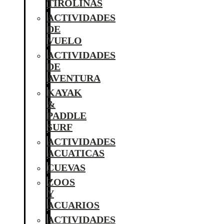
TIROLINAS
ACTIVIDADES
DE
VUELO
ACTIVIDADES
DE
AVENTURA
KAYAK
&
PADDLE
SURF
ACTIVIDADES
ACUATICAS
CUEVAS
ZOOS
Y
ACUARIOS
ACTIVIDADES