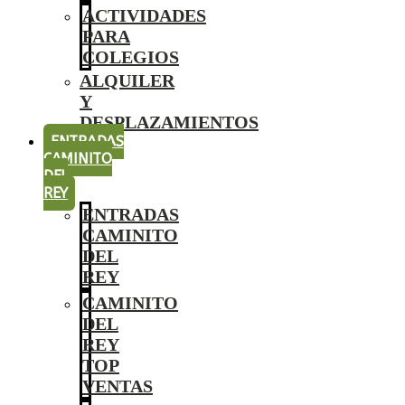
ACTIVIDADES
PARA
COLEGIOS
ALQUILER
Y
DESPLAZAMIENTOS
ENTRADAS
CAMINITO
DEL
REY
ENTRADAS
CAMINITO
DEL
REY
CAMINITO
DEL
REY
TOP
VENTAS