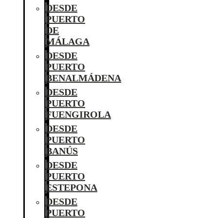
DESDE
PUERTO
DE
MÁLAGA
DESDE
PUERTO
BENALMÁDENA
DESDE
PUERTO
FUENGIROLA
DESDE
PUERTO
BANÚS
DESDE
PUERTO
ESTEPONA
DESDE
PUERTO