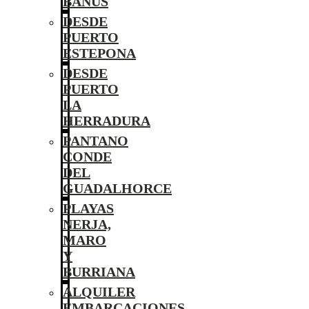
BANÚS
DESDE
PUERTO
ESTEPONA
DESDE
PUERTO
LA
HERRADURA
PANTANO
CONDE
DEL
GUADALHORCE
PLAYAS
NERJA,
MARO
Y
BURRIANA
ALQUILER
EMBARCACIONES