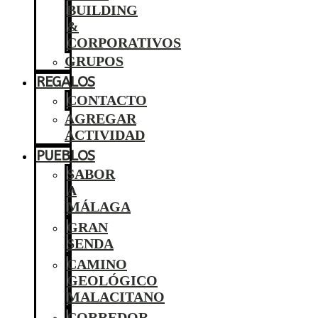
BUILDING
&
CORPORATIVOS
GRUPOS
REGALOS
CONTACTO
AGREGAR
ACTIVIDAD
PUEBLOS
SABOR
A
MÁLAGA
GRAN
SENDA
CAMINO
GEOLÓGICO
MALACITANO
CORREDOR