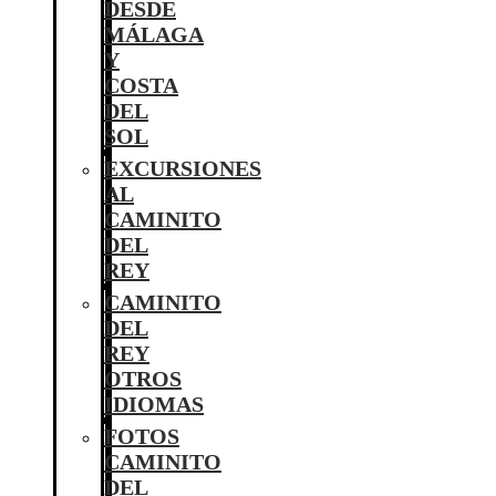
DESDE
MÁLAGA
Y
COSTA
DEL
SOL
EXCURSIONES
AL
CAMINITO
DEL
REY
CAMINITO
DEL
REY
OTROS
IDIOMAS
FOTOS
CAMINITO
DEL