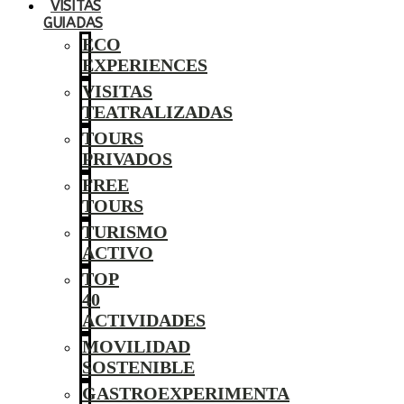
VISITAS
GUIADAS
ECO
EXPERIENCES
VISITAS
TEATRALIZADAS
TOURS
PRIVADOS
FREE
TOURS
TURISMO
ACTIVO
TOP
40
ACTIVIDADES
MOVILIDAD
SOSTENIBLE
GASTROEXPERIMENTA