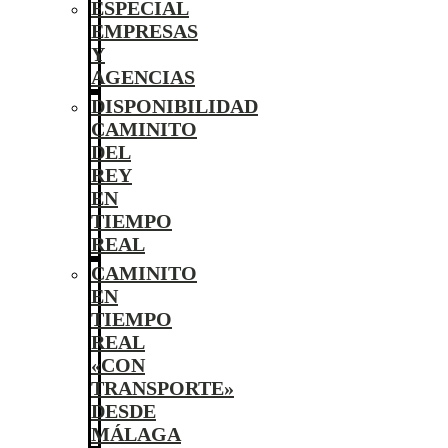
ESPECIAL
EMPRESAS
Y
AGENCIAS
DISPONIBILIDAD
CAMINITO
DEL
REY
EN
TIEMPO
REAL
CAMINITO
EN
TIEMPO
REAL
«CON
TRANSPORTE»
DESDE
MÁLAGA