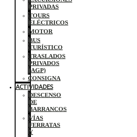
PRIVADAS
TOURS
ELÉCTRICOS
MOTOR
BUS
TURÍSTICO
TRASLADOS
PRIVADOS
(AGP)
CONSIGNA
ACTIVIDADES
DESCENSO
DE
BARRANCOS
VÍAS
FERRATAS
Y