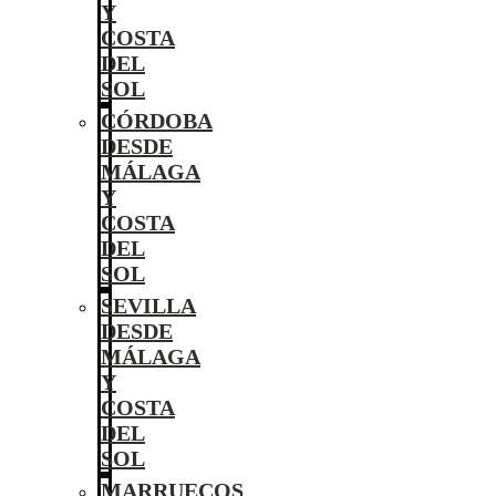
Y
COSTA
DEL
SOL
CÓRDOBA
DESDE
MÁLAGA
Y
COSTA
DEL
SOL
SEVILLA
DESDE
MÁLAGA
Y
COSTA
DEL
SOL
MARRUECOS