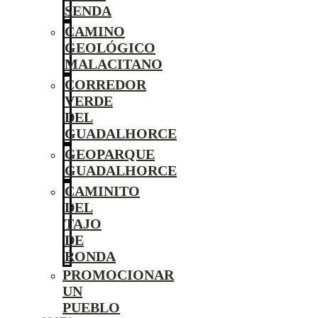
SENDA
CAMINO
GEOLÓGICO
MALACITANO
CORREDOR
VERDE
DEL
GUADALHORCE
GEOPARQUE
GUADALHORCE
CAMINITO
DEL
TAJO
DE
RONDA
PROMOCIONAR
UN
PUEBLO