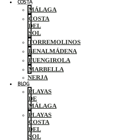
COSTA
MÁLAGA
COSTA
DEL
SOL
TORREMOLINOS
BENALMÁDENA
FUENGIROLA
MARBELLA
NERJA
BLOG
PLAYAS
DE
MÁLAGA
PLAYAS
COSTA
DEL
SOL