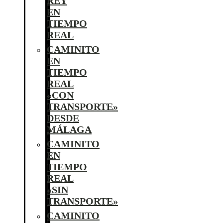
REY
EN
TIEMPO
REAL
CAMINITO
EN
TIEMPO
REAL
«CON
TRANSPORTE»
DESDE
MÁLAGA
CAMINITO
EN
TIEMPO
REAL
«SIN
TRANSPORTE»
CAMINITO