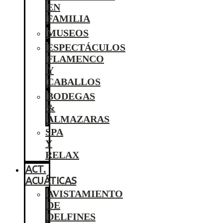
EN
FAMILIA
MUSEOS
ESPECTÁCULOS
FLAMENCO
Y
CABALLOS
BODEGAS
&
ALMAZARAS
SPA
Y
RELAX
ACT.
ACUÁTICAS
AVISTAMIENTO
DE
DELFINES