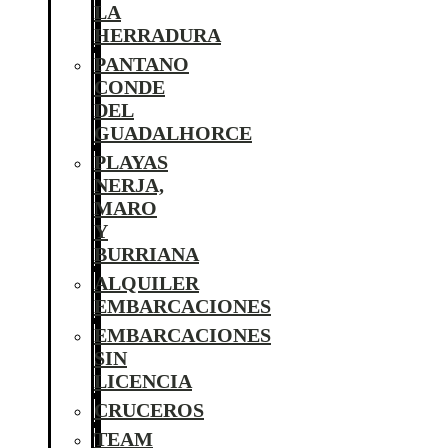
LA
HERRADURA
PANTANO
CONDE
DEL
GUADALHORCE
PLAYAS
NERJA,
MARO
Y
BURRIANA
ALQUILER
EMBARCACIONES
EMBARCACIONES
SIN
LICENCIA
CRUCEROS
TEAM