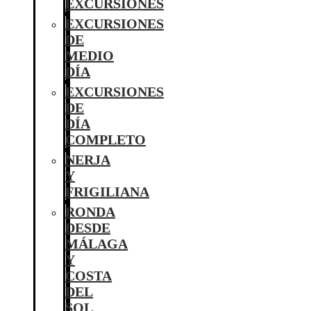
EXCURSIONES
EXCURSIONES
DE
MEDIO
DÍA
EXCURSIONES
DE
DÍA
COMPLETO
NERJA
Y
FRIGILIANA
RONDA
DESDE
MÁLAGA
Y
COSTA
DEL
SOL