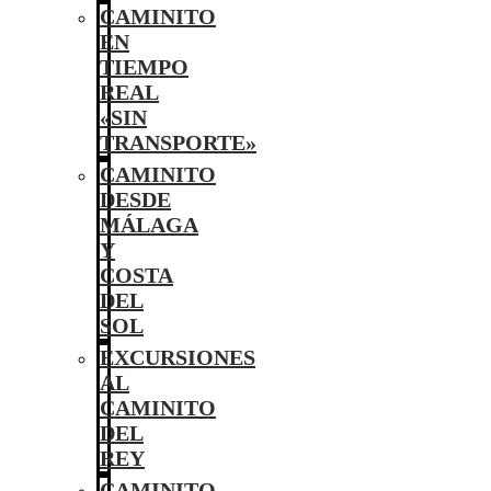
CAMINITO
EN
TIEMPO
REAL
«SIN
TRANSPORTE»
CAMINITO
DESDE
MÁLAGA
Y
COSTA
DEL
SOL
EXCURSIONES
AL
CAMINITO
DEL
REY
CAMINITO