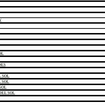
Y
OL
DES
 SOL
 SOL
SOL
DEL SOL