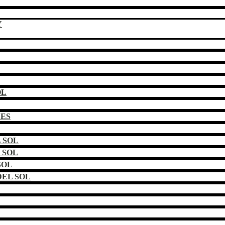
Y
OL
DES
 SOL
 SOL
SOL
EL SOL