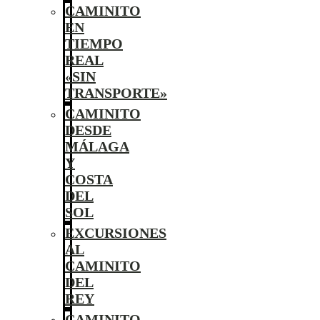
CAMINITO
EN
TIEMPO
REAL
«SIN
TRANSPORTE»
CAMINITO
DESDE
MÁLAGA
Y
COSTA
DEL
SOL
EXCURSIONES
AL
CAMINITO
DEL
REY
CAMINITO