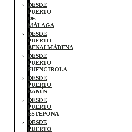
DESDE
PUERTO
DE
MÁLAGA
DESDE
PUERTO
BENALMÁDENA
DESDE
PUERTO
FUENGIROLA
DESDE
PUERTO
BANÚS
DESDE
PUERTO
ESTEPONA
DESDE
PUERTO