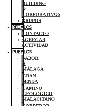
BUILDING
&
CORPORATIVOS
GRUPOS
REGALOS
CONTACTO
AGREGAR
ACTIVIDAD
PUEBLOS
SABOR
A
MÁLAGA
GRAN
SENDA
CAMINO
GEOLÓGICO
MALACITANO
CORREDOR