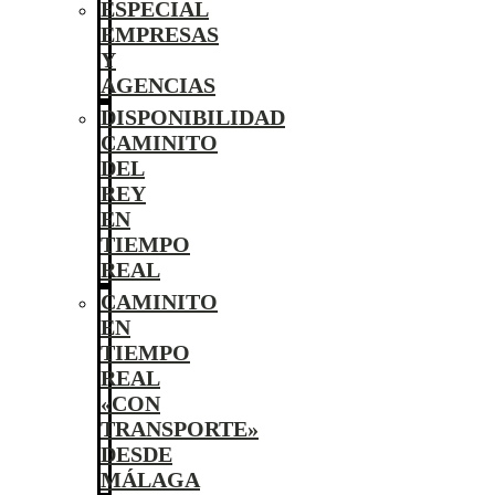
ESPECIAL
EMPRESAS
Y
AGENCIAS
DISPONIBILIDAD
CAMINITO
DEL
REY
EN
TIEMPO
REAL
CAMINITO
EN
TIEMPO
REAL
«CON
TRANSPORTE»
DESDE
MÁLAGA