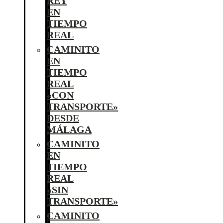
REY
EN
TIEMPO
REAL
CAMINITO
EN
TIEMPO
REAL
«CON
TRANSPORTE»
DESDE
MÁLAGA
CAMINITO
EN
TIEMPO
REAL
«SIN
TRANSPORTE»
CAMINITO