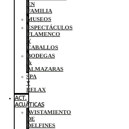
EN
FAMILIA
MUSEOS
ESPECTÁCULOS
FLAMENCO
Y
CABALLOS
BODEGAS
&
ALMAZARAS
SPA
Y
RELAX
ACT.
ACUÁTICAS
AVISTAMIENTO
DE
DELFINES