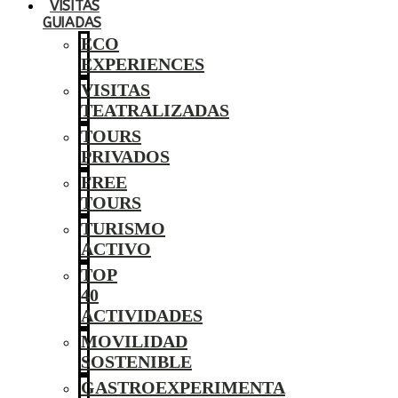
VISITAS
GUIADAS
ECO
EXPERIENCES
VISITAS
TEATRALIZADAS
TOURS
PRIVADOS
FREE
TOURS
TURISMO
ACTIVO
TOP
40
ACTIVIDADES
MOVILIDAD
SOSTENIBLE
GASTROEXPERIMENTA