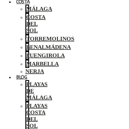
COSTA
MÁLAGA
COSTA
DEL
SOL
TORREMOLINOS
BENALMÁDENA
FUENGIROLA
MARBELLA
NERJA
BLOG
PLAYAS
DE
MÁLAGA
PLAYAS
COSTA
DEL
SOL