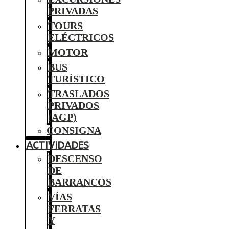
PRIVADAS
TOURS
ELÉCTRICOS
MOTOR
BUS
TURÍSTICO
TRASLADOS
PRIVADOS
(AGP)
CONSIGNA
ACTIVIDADES
DESCENSO
DE
BARRANCOS
VÍAS
FERRATAS
Y