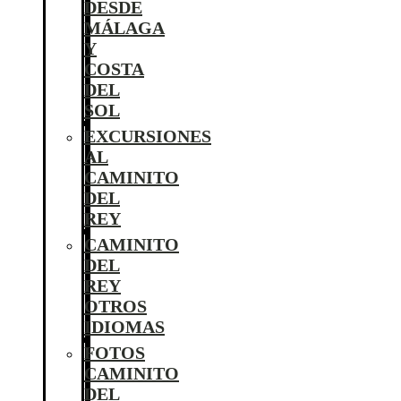
DESDE
MÁLAGA
Y
COSTA
DEL
SOL
EXCURSIONES
AL
CAMINITO
DEL
REY
CAMINITO
DEL
REY
OTROS
IDIOMAS
FOTOS
CAMINITO
DEL