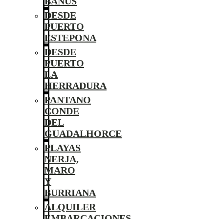
BANÚS
DESDE
PUERTO
ESTEPONA
DESDE
PUERTO
LA
HERRADURA
PANTANO
CONDE
DEL
GUADALHORCE
PLAYAS
NERJA,
MARO
Y
BURRIANA
ALQUILER
EMBARCACIONES