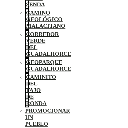
SENDA
CAMINO
GEOLÓGICO
MALACITANO
CORREDOR
VERDE
DEL
GUADALHORCE
GEOPARQUE
GUADALHORCE
CAMINITO
DEL
TAJO
DE
RONDA
PROMOCIONAR
UN
PUEBLO