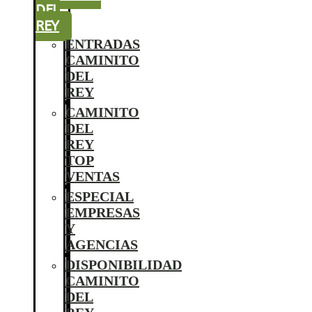
DEL
REY
ENTRADAS
CAMINITO
DEL
REY
CAMINITO
DEL
REY
TOP
VENTAS
ESPECIAL
EMPRESAS
Y
AGENCIAS
DISPONIBILIDAD
CAMINITO
DEL