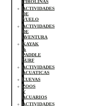
TIROLINAS
ACTIVIDADES
DE
VUELO
ACTIVIDADES
DE
AVENTURA
KAYAK
&
PADDLE
SURF
ACTIVIDADES
ACUATICAS
CUEVAS
ZOOS
Y
ACUARIOS
ACTIVIDADES