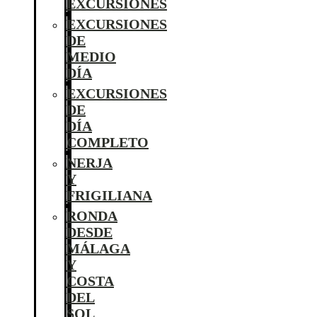
EXCURSIONES
EXCURSIONES
DE
MEDIO
DÍA
EXCURSIONES
DE
DÍA
COMPLETO
NERJA
Y
FRIGILIANA
RONDA
DESDE
MÁLAGA
Y
COSTA
DEL
SOL