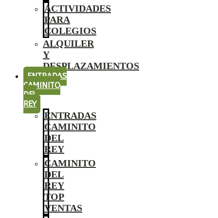
ACTIVIDADES
PARA
COLEGIOS
ALQUILER
Y
DESPLAZAMIENTOS
ENTRADAS
CAMINITO
DEL
REY
ENTRADAS
CAMINITO
DEL
REY
CAMINITO
DEL
REY
TOP
VENTAS