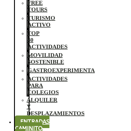
FREE
TOURS
TURISMO
ACTIVO
TOP
40
ACTIVIDADES
MOVILIDAD
SOSTENIBLE
GASTROEXPERIMENTA
ACTIVIDADES
PARA
COLEGIOS
ALQUILER
Y
DESPLAZAMIENTOS
ENTRADAS
CAMINITO