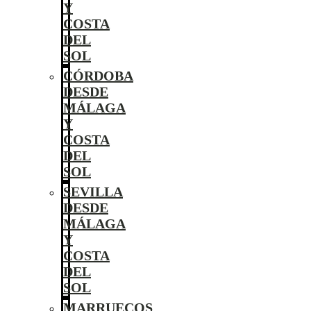
Y
COSTA
DEL
SOL
CÓRDOBA
DESDE
MÁLAGA
Y
COSTA
DEL
SOL
SEVILLA
DESDE
MÁLAGA
Y
COSTA
DEL
SOL
MARRUECOS