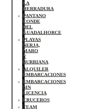
LA
HERRADURA
PANTANO
CONDE
DEL
GUADALHORCE
PLAYAS
NERJA,
MARO
Y
BURRIANA
ALQUILER
EMBARCACIONES
EMBARCACIONES
SIN
LICENCIA
CRUCEROS
TEAM