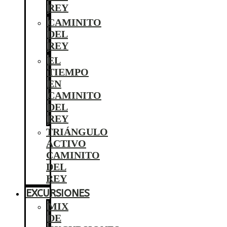
REY
CAMINITO
DEL
REY
EL
TIEMPO
EN
CAMINITO
DEL
REY
TRIÁNGULO
ACTIVO
CAMINITO
DEL
REY
EXCURSIONES
MIX
DE