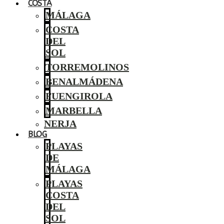
COSTA
MÁLAGA
COSTA
DEL
SOL
TORREMOLINOS
BENALMÁDENA
FUENGIROLA
MARBELLA
NERJA
BLOG
PLAYAS
DE
MÁLAGA
PLAYAS
COSTA
DEL
SOL