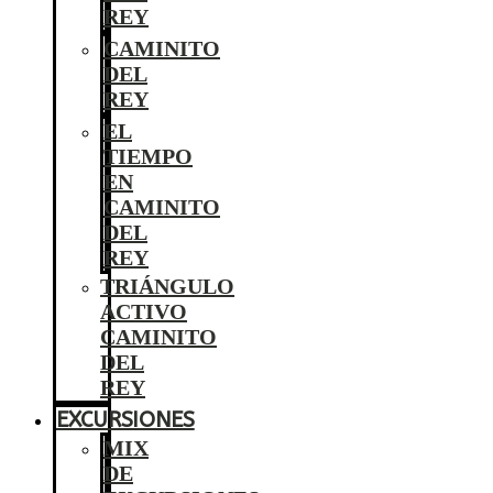
REY
CAMINITO
DEL
REY
EL
TIEMPO
EN
CAMINITO
DEL
REY
TRIÁNGULO
ACTIVO
CAMINITO
DEL
REY
EXCURSIONES
MIX
DE