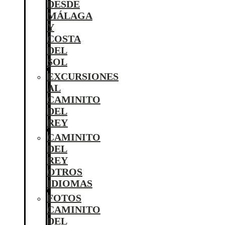
DESDE
MÁLAGA
Y
COSTA
DEL
SOL
EXCURSIONES
AL
CAMINITO
DEL
REY
CAMINITO
DEL
REY
OTROS
IDIOMAS
FOTOS
CAMINITO
DEL