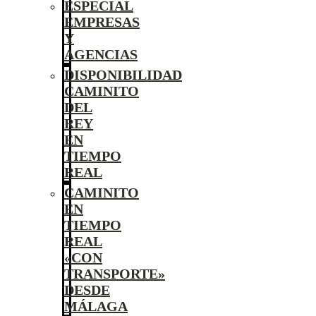
ESPECIAL
EMPRESAS
Y
AGENCIAS
DISPONIBILIDAD
CAMINITO
DEL
REY
EN
TIEMPO
REAL
CAMINITO
EN
TIEMPO
REAL
«CON
TRANSPORTE»
DESDE
MÁLAGA