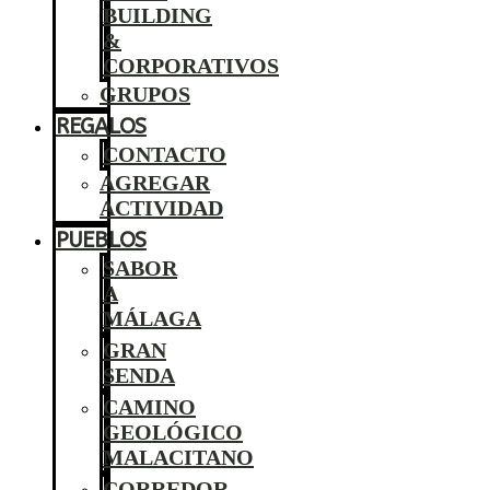
BUILDING
&
CORPORATIVOS
GRUPOS
REGALOS
CONTACTO
AGREGAR
ACTIVIDAD
PUEBLOS
SABOR
A
MÁLAGA
GRAN
SENDA
CAMINO
GEOLÓGICO
MALACITANO
CORREDOR