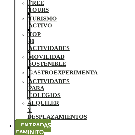
FREE
TOURS
TURISMO
ACTIVO
TOP
40
ACTIVIDADES
MOVILIDAD
SOSTENIBLE
GASTROEXPERIMENTA
ACTIVIDADES
PARA
COLEGIOS
ALQUILER
Y
DESPLAZAMIENTOS
ENTRADAS
CAMINITO