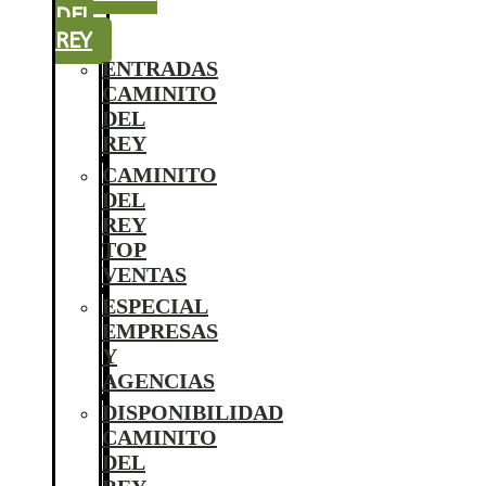
DEL
REY
ENTRADAS
CAMINITO
DEL
REY
CAMINITO
DEL
REY
TOP
VENTAS
ESPECIAL
EMPRESAS
Y
AGENCIAS
DISPONIBILIDAD
CAMINITO
DEL