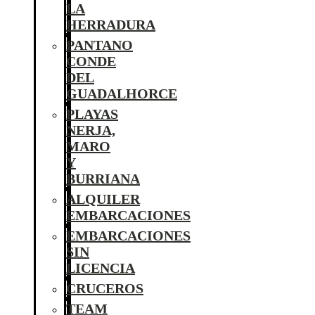
LA
HERRADURA
PANTANO
CONDE
DEL
GUADALHORCE
PLAYAS
NERJA,
MARO
Y
BURRIANA
ALQUILER
EMBARCACIONES
EMBARCACIONES
SIN
LICENCIA
CRUCEROS
TEAM