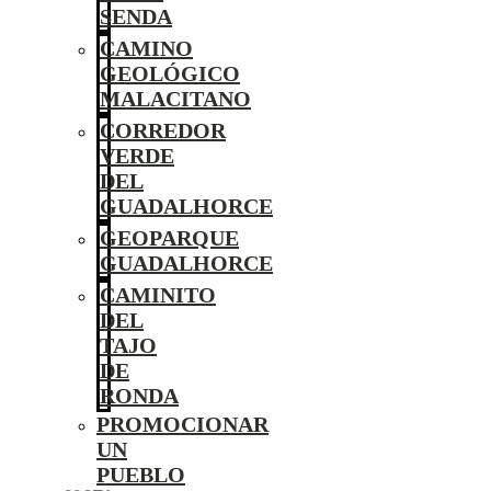
SENDA
CAMINO
GEOLÓGICO
MALACITANO
CORREDOR
VERDE
DEL
GUADALHORCE
GEOPARQUE
GUADALHORCE
CAMINITO
DEL
TAJO
DE
RONDA
PROMOCIONAR
UN
PUEBLO