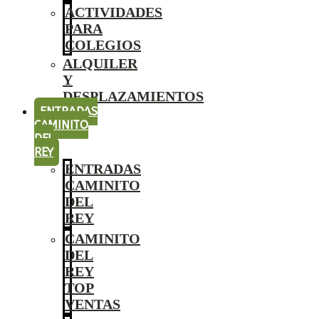
ACTIVIDADES
PARA
COLEGIOS
ALQUILER
Y
DESPLAZAMIENTOS
ENTRADAS
CAMINITO
DEL
REY
ENTRADAS
CAMINITO
DEL
REY
CAMINITO
DEL
REY
TOP
VENTAS