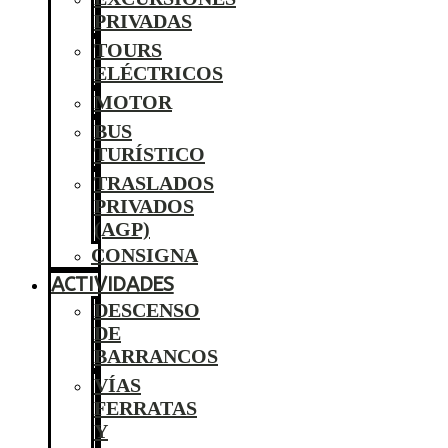
PRIVADAS
TOURS
ELÉCTRICOS
MOTOR
BUS
TURÍSTICO
TRASLADOS
PRIVADOS
(AGP)
CONSIGNA
ACTIVIDADES
DESCENSO
DE
BARRANCOS
VÍAS
FERRATAS
Y