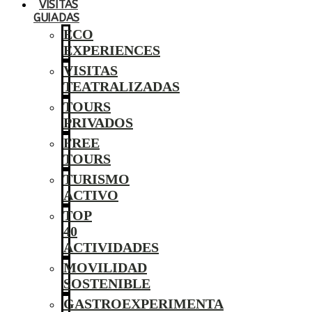
VISITAS
GUIADAS
ECO
EXPERIENCES
VISITAS
TEATRALIZADAS
TOURS
PRIVADOS
FREE
TOURS
TURISMO
ACTIVO
TOP
40
ACTIVIDADES
MOVILIDAD
SOSTENIBLE
GASTROEXPERIMENTA