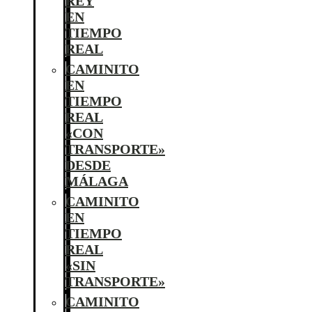
REY
EN
TIEMPO
REAL
CAMINITO
EN
TIEMPO
REAL
«CON
TRANSPORTE»
DESDE
MÁLAGA
CAMINITO
EN
TIEMPO
REAL
«SIN
TRANSPORTE»
CAMINITO