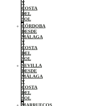
Y
COSTA
DEL
SOL
CÓRDOBA
DESDE
MÁLAGA
Y
COSTA
DEL
SOL
SEVILLA
DESDE
MÁLAGA
Y
COSTA
DEL
SOL
MARRUECOS