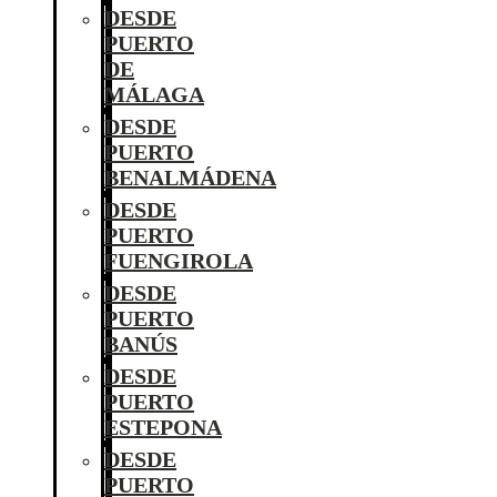
DESDE
PUERTO
DE
MÁLAGA
DESDE
PUERTO
BENALMÁDENA
DESDE
PUERTO
FUENGIROLA
DESDE
PUERTO
BANÚS
DESDE
PUERTO
ESTEPONA
DESDE
PUERTO