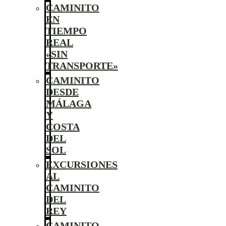
CAMINITO
EN
TIEMPO
REAL
«SIN
TRANSPORTE»
CAMINITO
DESDE
MÁLAGA
Y
COSTA
DEL
SOL
EXCURSIONES
AL
CAMINITO
DEL
REY
CAMINITO