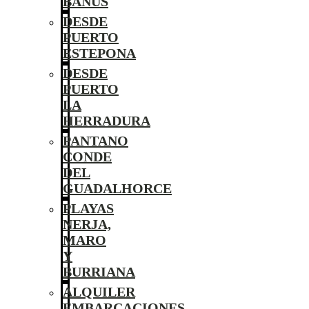
BANÚS
DESDE
PUERTO
ESTEPONA
DESDE
PUERTO
LA
HERRADURA
PANTANO
CONDE
DEL
GUADALHORCE
PLAYAS
NERJA,
MARO
Y
BURRIANA
ALQUILER
EMBARCACIONES