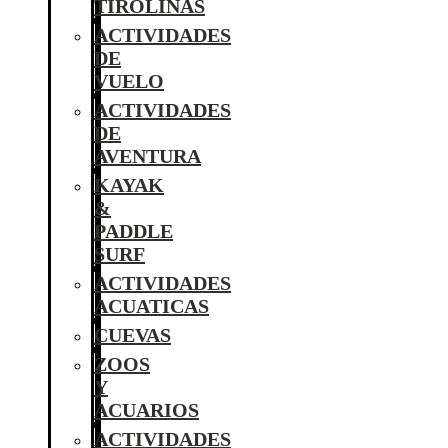
TIROLINAS
ACTIVIDADES
DE
VUELO
ACTIVIDADES
DE
AVENTURA
KAYAK
&
PADDLE
SURF
ACTIVIDADES
ACUATICAS
CUEVAS
ZOOS
Y
ACUARIOS
ACTIVIDADES