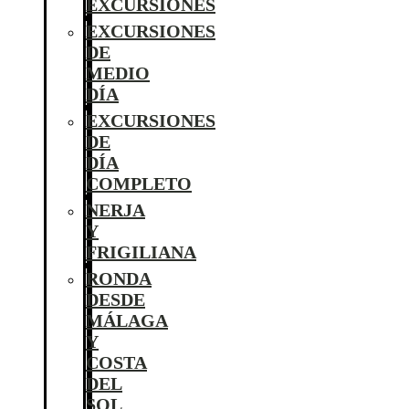
EXCURSIONES
EXCURSIONES
DE
MEDIO
DÍA
EXCURSIONES
DE
DÍA
COMPLETO
NERJA
Y
FRIGILIANA
RONDA
DESDE
MÁLAGA
Y
COSTA
DEL
SOL