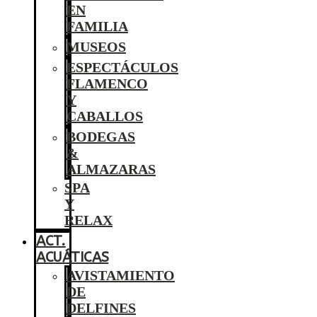
EN
FAMILIA
MUSEOS
ESPECTÁCULOS
FLAMENCO
Y
CABALLOS
BODEGAS
&
ALMAZARAS
SPA
Y
RELAX
ACT.
ACUÁTICAS
AVISTAMIENTO
DE
DELFINES