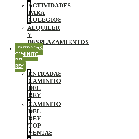
ACTIVIDADES
PARA
COLEGIOS
ALQUILER
Y
DESPLAZAMIENTOS
ENTRADAS
CAMINITO
DEL
REY
ENTRADAS
CAMINITO
DEL
REY
CAMINITO
DEL
REY
TOP
VENTAS