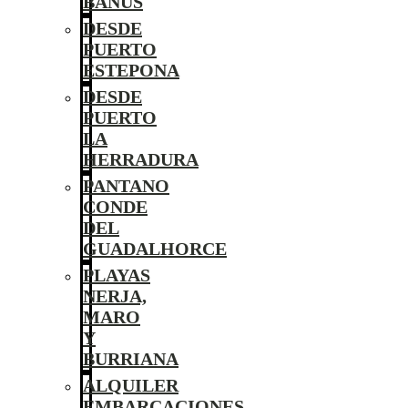
BANÚS
DESDE
PUERTO
ESTEPONA
DESDE
PUERTO
LA
HERRADURA
PANTANO
CONDE
DEL
GUADALHORCE
PLAYAS
NERJA,
MARO
Y
BURRIANA
ALQUILER
EMBARCACIONES