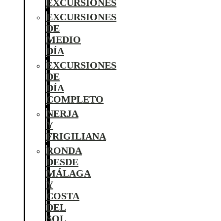
EXCURSIONES
EXCURSIONES
DE
MEDIO
DÍA
EXCURSIONES
DE
DÍA
COMPLETO
NERJA
Y
FRIGILIANA
RONDA
DESDE
MÁLAGA
Y
COSTA
DEL
SOL