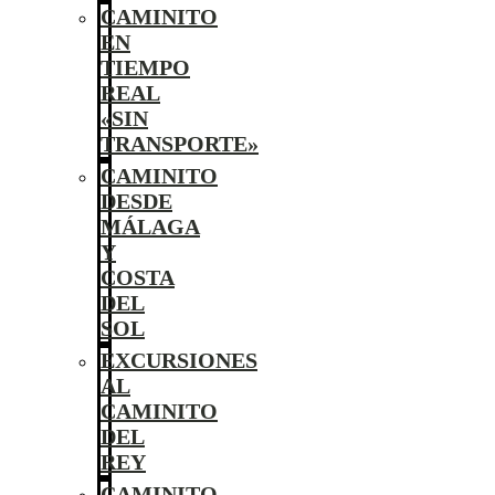
CAMINITO
EN
TIEMPO
REAL
«SIN
TRANSPORTE»
CAMINITO
DESDE
MÁLAGA
Y
COSTA
DEL
SOL
EXCURSIONES
AL
CAMINITO
DEL
REY
CAMINITO