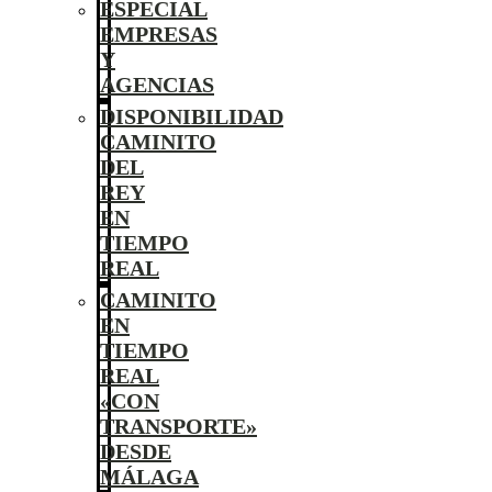
ESPECIAL
EMPRESAS
Y
AGENCIAS
DISPONIBILIDAD
CAMINITO
DEL
REY
EN
TIEMPO
REAL
CAMINITO
EN
TIEMPO
REAL
«CON
TRANSPORTE»
DESDE
MÁLAGA