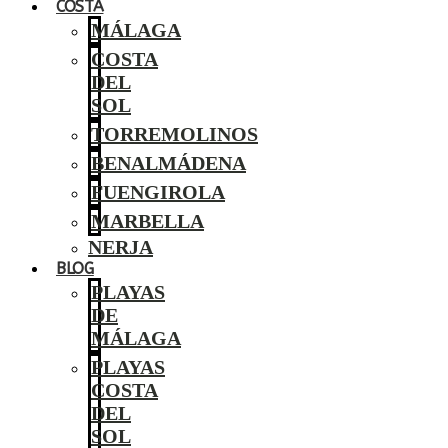
COSTA
MÁLAGA
COSTA
DEL
SOL
TORREMOLINOS
BENALMÁDENA
FUENGIROLA
MARBELLA
NERJA
BLOG
PLAYAS
DE
MÁLAGA
PLAYAS
COSTA
DEL
SOL