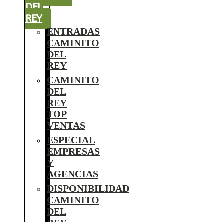
DEL
REY
ENTRADAS
CAMINITO
DEL
REY
CAMINITO
DEL
REY
TOP
VENTAS
ESPECIAL
EMPRESAS
Y
AGENCIAS
DISPONIBILIDAD
CAMINITO
DEL