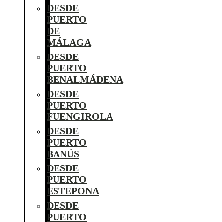
DESDE
PUERTO
DE
MÁLAGA
DESDE
PUERTO
BENALMÁDENA
DESDE
PUERTO
FUENGIROLA
DESDE
PUERTO
BANÚS
DESDE
PUERTO
ESTEPONA
DESDE
PUERTO