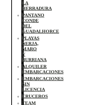
LA
HERRADURA
PANTANO
CONDE
DEL
GUADALHORCE
PLAYAS
NERJA,
MARO
Y
BURRIANA
ALQUILER
EMBARCACIONES
EMBARCACIONES
SIN
LICENCIA
CRUCEROS
TEAM