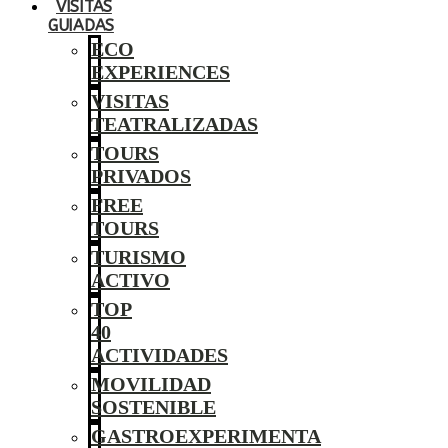
VISITAS
GUIADAS
ECO
EXPERIENCES
VISITAS
TEATRALIZADAS
TOURS
PRIVADOS
FREE
TOURS
TURISMO
ACTIVO
TOP
40
ACTIVIDADES
MOVILIDAD
SOSTENIBLE
GASTROEXPERIMENTA