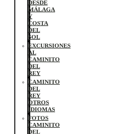
DESDE
MÁLAGA
Y
COSTA
DEL
SOL
EXCURSIONES
AL
CAMINITO
DEL
REY
CAMINITO
DEL
REY
OTROS
IDIOMAS
FOTOS
CAMINITO
DEL