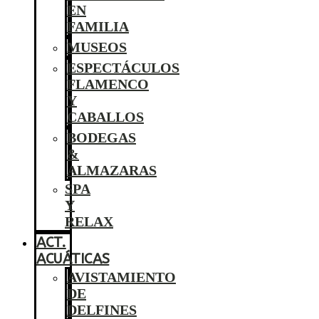
EN
FAMILIA
MUSEOS
ESPECTÁCULOS
FLAMENCO
Y
CABALLOS
BODEGAS
&
ALMAZARAS
SPA
Y
RELAX
ACT.
ACUÁTICAS
AVISTAMIENTO
DE
DELFINES