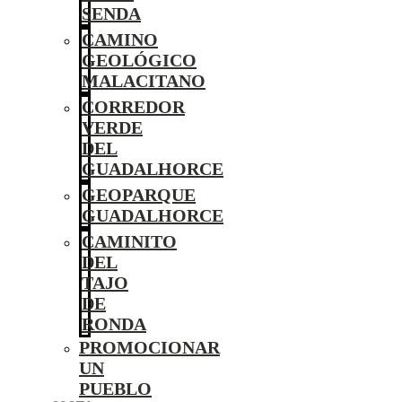
SENDA
CAMINO
GEOLÓGICO
MALACITANO
CORREDOR
VERDE
DEL
GUADALHORCE
GEOPARQUE
GUADALHORCE
CAMINITO
DEL
TAJO
DE
RONDA
PROMOCIONAR
UN
PUEBLO