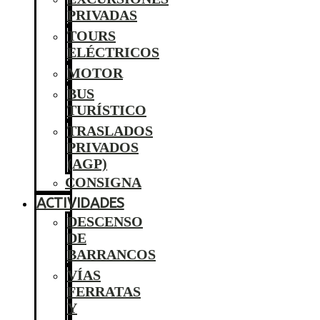
PRIVADAS
TOURS
ELÉCTRICOS
MOTOR
BUS
TURÍSTICO
TRASLADOS
PRIVADOS
(AGP)
CONSIGNA
ACTIVIDADES
DESCENSO
DE
BARRANCOS
VÍAS
FERRATAS
Y