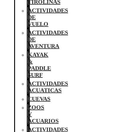
TIROLINAS
ACTIVIDADES
DE
VUELO
ACTIVIDADES
DE
AVENTURA
KAYAK
&
PADDLE
SURF
ACTIVIDADES
ACUATICAS
CUEVAS
ZOOS
Y
ACUARIOS
ACTIVIDADES