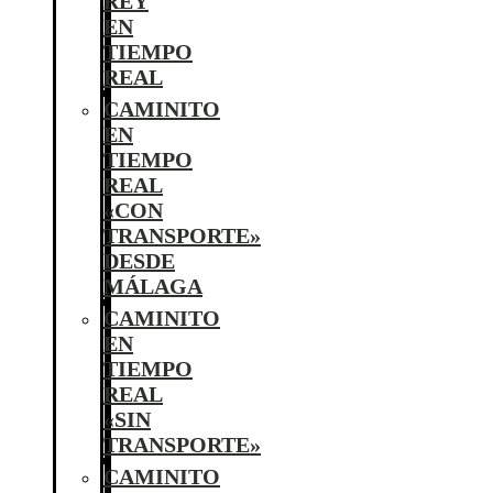
REY
EN
TIEMPO
REAL
CAMINITO
EN
TIEMPO
REAL
«CON
TRANSPORTE»
DESDE
MÁLAGA
CAMINITO
EN
TIEMPO
REAL
«SIN
TRANSPORTE»
CAMINITO