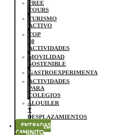
FREE
TOURS
TURISMO
ACTIVO
TOP
40
ACTIVIDADES
MOVILIDAD
SOSTENIBLE
GASTROEXPERIMENTA
ACTIVIDADES
PARA
COLEGIOS
ALQUILER
Y
DESPLAZAMIENTOS
ENTRADAS
CAMINITO