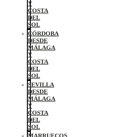
Y
COSTA
DEL
SOL
CÓRDOBA
DESDE
MÁLAGA
Y
COSTA
DEL
SOL
SEVILLA
DESDE
MÁLAGA
Y
COSTA
DEL
SOL
MARRUECOS