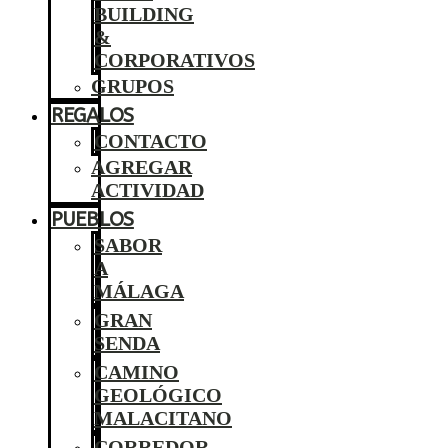
BUILDING
&
CORPORATIVOS
GRUPOS
REGALOS
CONTACTO
AGREGAR
ACTIVIDAD
PUEBLOS
SABOR
A
MÁLAGA
GRAN
SENDA
CAMINO
GEOLÓGICO
MALACITANO
CORREDOR