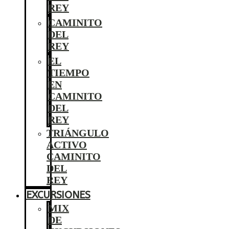
REY
CAMINITO
DEL
REY
EL
TIEMPO
EN
CAMINITO
DEL
REY
TRIÁNGULO
ACTIVO
CAMINITO
DEL
REY
EXCURSIONES
MIX
DE