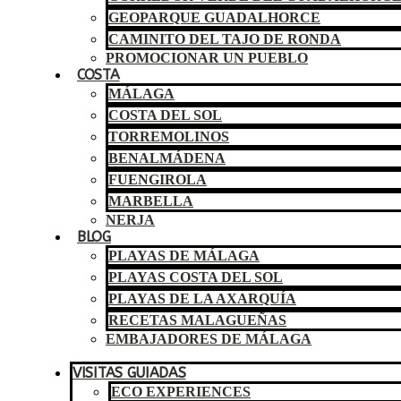
GEOPARQUE GUADALHORCE
CAMINITO DEL TAJO DE RONDA
PROMOCIONAR UN PUEBLO
COSTA
MÁLAGA
COSTA DEL SOL
TORREMOLINOS
BENALMÁDENA
FUENGIROLA
MARBELLA
NERJA
BLOG
PLAYAS DE MÁLAGA
PLAYAS COSTA DEL SOL
PLAYAS DE LA AXARQUÍA
RECETAS MALAGUEÑAS
EMBAJADORES DE MÁLAGA
VISITAS GUIADAS
ECO EXPERIENCES