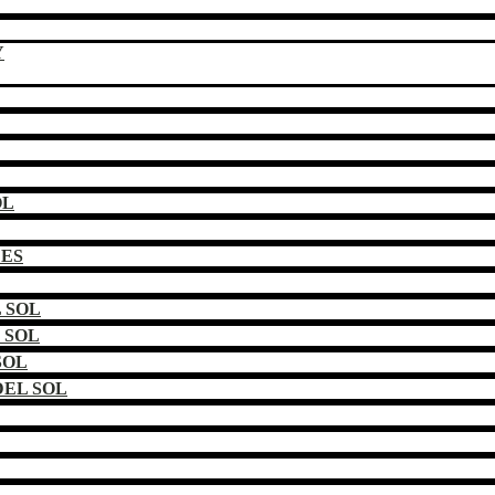
Y
OL
DES
 SOL
 SOL
SOL
EL SOL