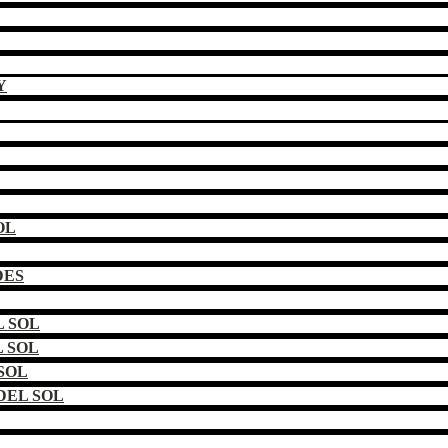
Y
OL
DES
 SOL
 SOL
SOL
DEL SOL