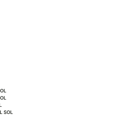
SOL
SOL
L
L SOL