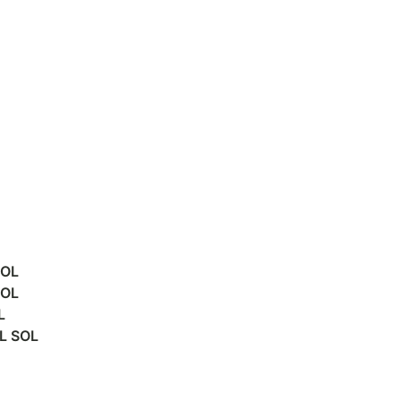
SOL
SOL
L
L SOL