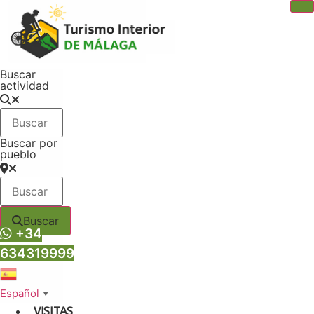
Ir
al
contenido
Buscar
actividad
Buscar por
pueblo
Buscar
+34
634319999
Español
▼
VISITAS