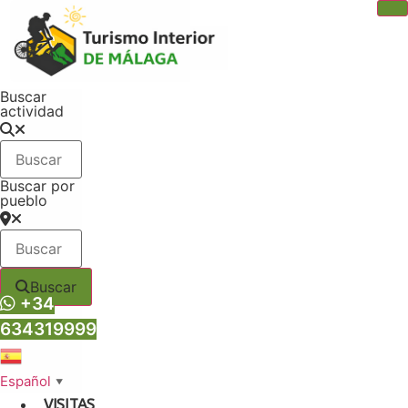
Ir
al
contenido
Buscar
actividad
Buscar por
pueblo
Buscar
+34
634319999
Español
▼
VISITAS