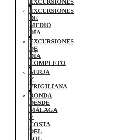
EXCURSIONES
EXCURSIONES
DE
MEDIO
DÍA
EXCURSIONES
DE
DÍA
COMPLETO
NERJA
Y
FRIGILIANA
RONDA
DESDE
MÁLAGA
Y
COSTA
DEL
SOL