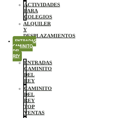
ACTIVIDADES
PARA
COLEGIOS
ALQUILER
Y
DESPLAZAMIENTOS
ENTRADAS
CAMINITO
DEL
REY
ENTRADAS
CAMINITO
DEL
REY
CAMINITO
DEL
REY
TOP
VENTAS