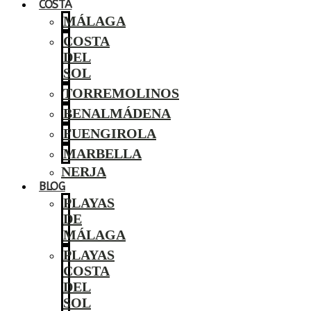
COSTA
MÁLAGA
COSTA
DEL
SOL
TORREMOLINOS
BENALMÁDENA
FUENGIROLA
MARBELLA
NERJA
BLOG
PLAYAS
DE
MÁLAGA
PLAYAS
COSTA
DEL
SOL