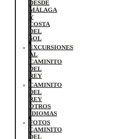
DESDE
MÁLAGA
Y
COSTA
DEL
SOL
EXCURSIONES
AL
CAMINITO
DEL
REY
CAMINITO
DEL
REY
OTROS
IDIOMAS
FOTOS
CAMINITO
DEL