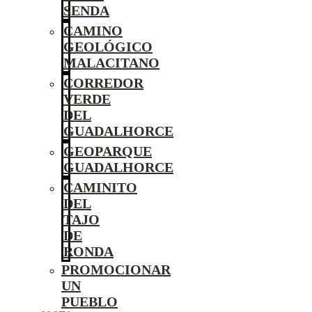
SENDA
CAMINO
GEOLÓGICO
MALACITANO
CORREDOR
VERDE
DEL
GUADALHORCE
GEOPARQUE
GUADALHORCE
CAMINITO
DEL
TAJO
DE
RONDA
PROMOCIONAR
UN
PUEBLO