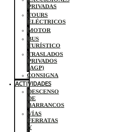
PRIVADAS
TOURS
ELÉCTRICOS
MOTOR
BUS
TURÍSTICO
TRASLADOS
PRIVADOS
(AGP)
CONSIGNA
ACTIVIDADES
DESCENSO
DE
BARRANCOS
VÍAS
FERRATAS
Y