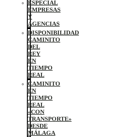
ESPECIAL
EMPRESAS
Y
AGENCIAS
DISPONIBILIDAD
CAMINITO
DEL
REY
EN
TIEMPO
REAL
CAMINITO
EN
TIEMPO
REAL
«CON
TRANSPORTE»
DESDE
MÁLAGA