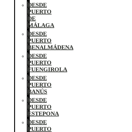
DESDE
PUERTO
DE
MÁLAGA
DESDE
PUERTO
BENALMÁDENA
DESDE
PUERTO
FUENGIROLA
DESDE
PUERTO
BANÚS
DESDE
PUERTO
ESTEPONA
DESDE
PUERTO