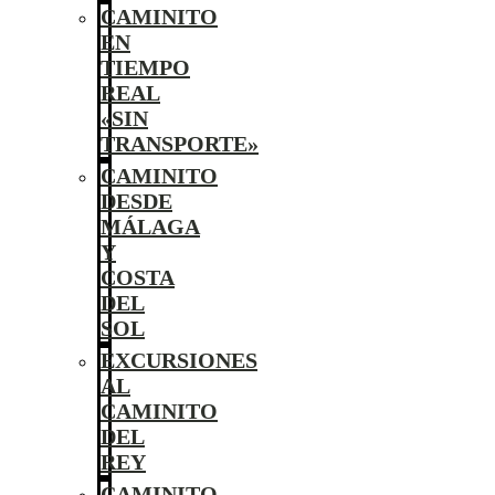
CAMINITO
EN
TIEMPO
REAL
«SIN
TRANSPORTE»
CAMINITO
DESDE
MÁLAGA
Y
COSTA
DEL
SOL
EXCURSIONES
AL
CAMINITO
DEL
REY
CAMINITO