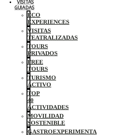
VISITAS
GUIADAS
ECO
EXPERIENCES
VISITAS
TEATRALIZADAS
TOURS
PRIVADOS
FREE
TOURS
TURISMO
ACTIVO
TOP
40
ACTIVIDADES
MOVILIDAD
SOSTENIBLE
GASTROEXPERIMENTA