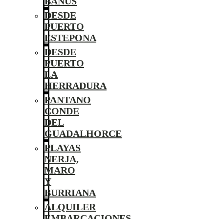
BANÚS
DESDE
PUERTO
ESTEPONA
DESDE
PUERTO
LA
HERRADURA
PANTANO
CONDE
DEL
GUADALHORCE
PLAYAS
NERJA,
MARO
Y
BURRIANA
ALQUILER
EMBARCACIONES