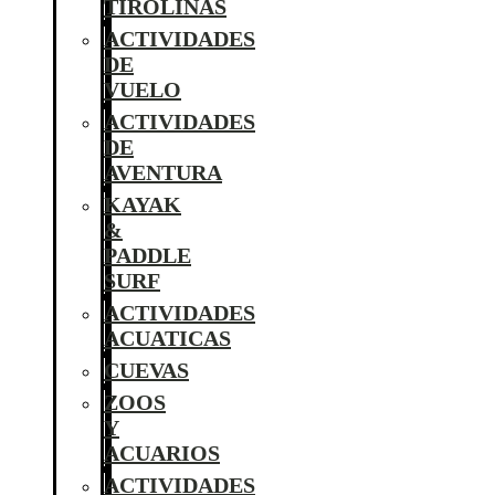
TIROLINAS
ACTIVIDADES
DE
VUELO
ACTIVIDADES
DE
AVENTURA
KAYAK
&
PADDLE
SURF
ACTIVIDADES
ACUATICAS
CUEVAS
ZOOS
Y
ACUARIOS
ACTIVIDADES