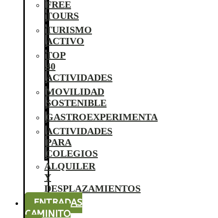
FREE
TOURS
TURISMO
ACTIVO
TOP
40
ACTIVIDADES
MOVILIDAD
SOSTENIBLE
GASTROEXPERIMENTA
ACTIVIDADES
PARA
COLEGIOS
ALQUILER
Y
DESPLAZAMIENTOS
ENTRADAS
CAMINITO