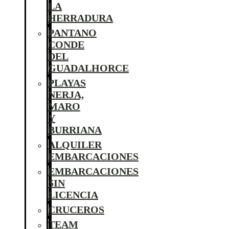
LA
HERRADURA
PANTANO
CONDE
DEL
GUADALHORCE
PLAYAS
NERJA,
MARO
Y
BURRIANA
ALQUILER
EMBARCACIONES
EMBARCACIONES
SIN
LICENCIA
CRUCEROS
TEAM