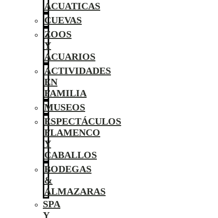
ACUATICAS
CUEVAS
ZOOS
Y
ACUARIOS
ACTIVIDADES
EN
FAMILIA
MUSEOS
ESPECTÁCULOS
FLAMENCO
Y
CABALLOS
BODEGAS
&
ALMAZARAS
SPA
Y