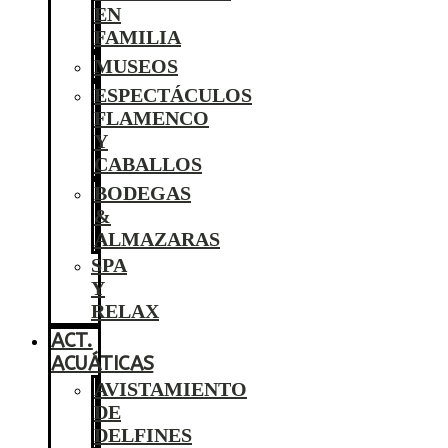
EN
FAMILIA
MUSEOS
ESPECTÁCULOS
FLAMENCO
Y
CABALLOS
BODEGAS
&
ALMAZARAS
SPA
Y
RELAX
ACT.
ACUÁTICAS
AVISTAMIENTO
DE
DELFINES