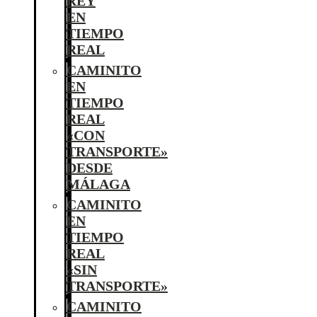
REY
EN
TIEMPO
REAL
CAMINITO
EN
TIEMPO
REAL
«CON
TRANSPORTE»
DESDE
MÁLAGA
CAMINITO
EN
TIEMPO
REAL
«SIN
TRANSPORTE»
CAMINITO