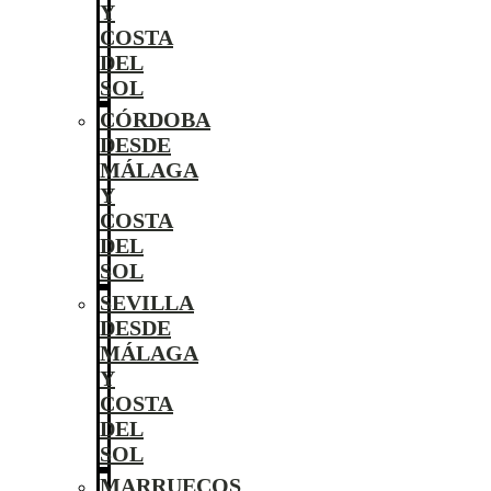
Y
COSTA
DEL
SOL
CÓRDOBA
DESDE
MÁLAGA
Y
COSTA
DEL
SOL
SEVILLA
DESDE
MÁLAGA
Y
COSTA
DEL
SOL
MARRUECOS