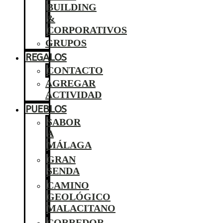
BUILDING
&
CORPORATIVOS
GRUPOS
REGALOS
CONTACTO
AGREGAR
ACTIVIDAD
PUEBLOS
SABOR
A
MÁLAGA
GRAN
SENDA
CAMINO
GEOLÓGICO
MALACITANO
CORREDOR