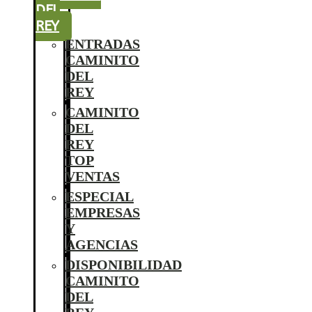
DEL
REY
ENTRADAS
CAMINITO
DEL
REY
CAMINITO
DEL
REY
TOP
VENTAS
ESPECIAL
EMPRESAS
Y
AGENCIAS
DISPONIBILIDAD
CAMINITO
DEL