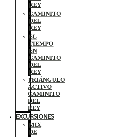
REY
CAMINITO
DEL
REY
EL
TIEMPO
EN
CAMINITO
DEL
REY
TRIÁNGULO
ACTIVO
CAMINITO
DEL
REY
EXCURSIONES
MIX
DE