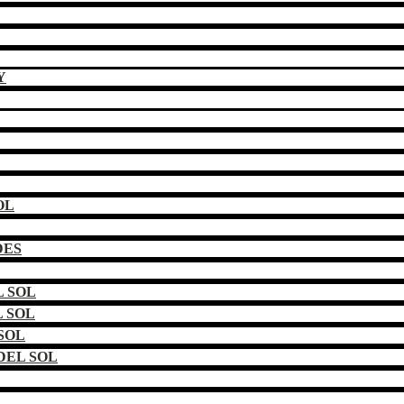
Y
OL
DES
 SOL
 SOL
SOL
DEL SOL