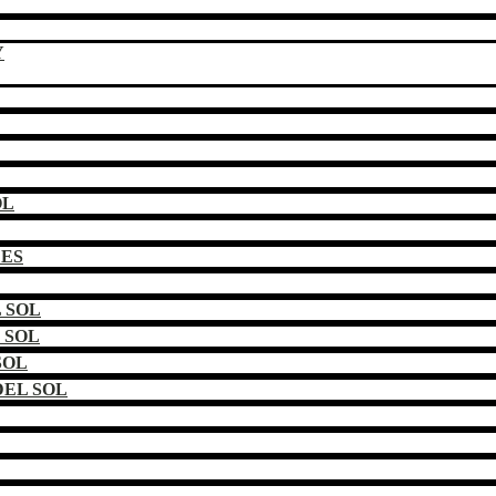
Y
OL
DES
 SOL
 SOL
SOL
EL SOL