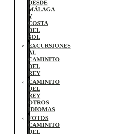
DESDE
MÁLAGA
Y
COSTA
DEL
SOL
EXCURSIONES
AL
CAMINITO
DEL
REY
CAMINITO
DEL
REY
OTROS
IDIOMAS
FOTOS
CAMINITO
DEL