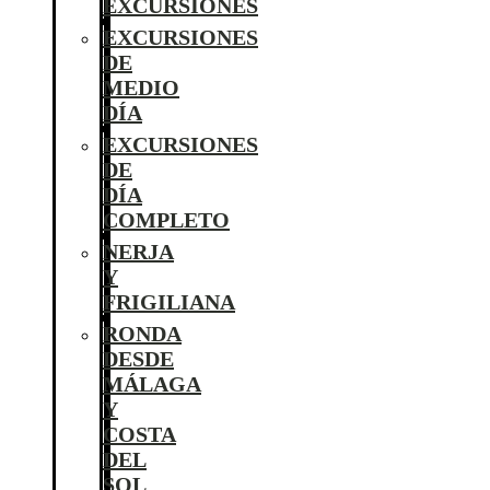
EXCURSIONES
EXCURSIONES
DE
MEDIO
DÍA
EXCURSIONES
DE
DÍA
COMPLETO
NERJA
Y
FRIGILIANA
RONDA
DESDE
MÁLAGA
Y
COSTA
DEL
SOL