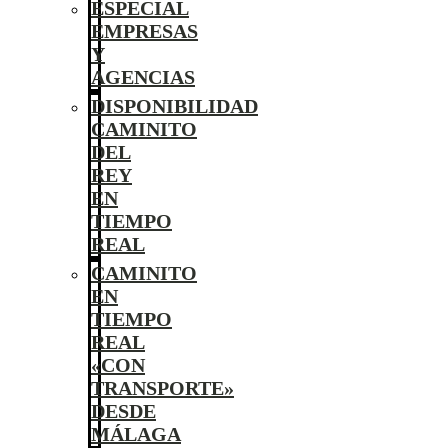
ESPECIAL
EMPRESAS
Y
AGENCIAS
DISPONIBILIDAD
CAMINITO
DEL
REY
EN
TIEMPO
REAL
CAMINITO
EN
TIEMPO
REAL
«CON
TRANSPORTE»
DESDE
MÁLAGA