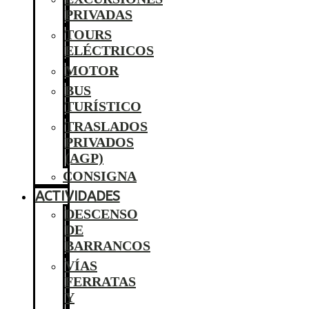
PRIVADAS
TOURS
ELÉCTRICOS
MOTOR
BUS
TURÍSTICO
TRASLADOS
PRIVADOS
(AGP)
CONSIGNA
ACTIVIDADES
DESCENSO
DE
BARRANCOS
VÍAS
FERRATAS
Y