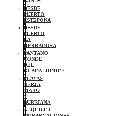
BANÚS
DESDE
PUERTO
ESTEPONA
DESDE
PUERTO
LA
HERRADURA
PANTANO
CONDE
DEL
GUADALHORCE
PLAYAS
NERJA,
MARO
Y
BURRIANA
ALQUILER
EMBARCACIONES