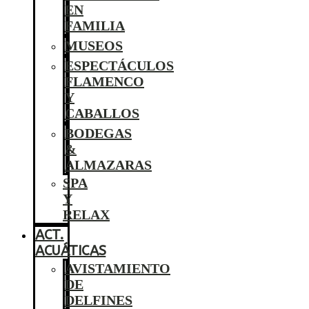
EN
FAMILIA
MUSEOS
ESPECTÁCULOS
FLAMENCO
Y
CABALLOS
BODEGAS
&
ALMAZARAS
SPA
Y
RELAX
ACT.
ACUÁTICAS
AVISTAMIENTO
DE
DELFINES