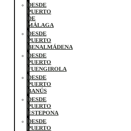
DESDE
PUERTO
DE
MÁLAGA
DESDE
PUERTO
BENALMÁDENA
DESDE
PUERTO
FUENGIROLA
DESDE
PUERTO
BANÚS
DESDE
PUERTO
ESTEPONA
DESDE
PUERTO