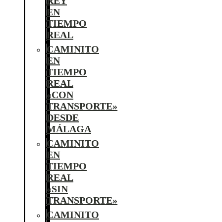
REY
EN
TIEMPO
REAL
CAMINITO
EN
TIEMPO
REAL
«CON
TRANSPORTE»
DESDE
MÁLAGA
CAMINITO
EN
TIEMPO
REAL
«SIN
TRANSPORTE»
CAMINITO