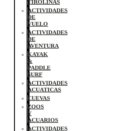
TIROLINAS
ACTIVIDADES
DE
VUELO
ACTIVIDADES
DE
AVENTURA
KAYAK
&
PADDLE
SURF
ACTIVIDADES
ACUATICAS
CUEVAS
ZOOS
Y
ACUARIOS
ACTIVIDADES