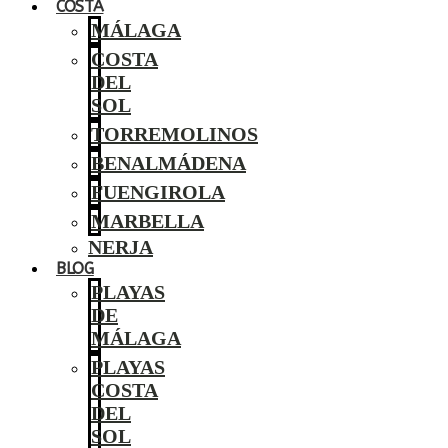
COSTA
MÁLAGA
COSTA
DEL
SOL
TORREMOLINOS
BENALMÁDENA
FUENGIROLA
MARBELLA
NERJA
BLOG
PLAYAS
DE
MÁLAGA
PLAYAS
COSTA
DEL
SOL