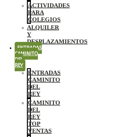
ACTIVIDADES
PARA
COLEGIOS
ALQUILER
Y
DESPLAZAMIENTOS
ENTRADAS
CAMINITO
DEL
REY
ENTRADAS
CAMINITO
DEL
REY
CAMINITO
DEL
REY
TOP
VENTAS