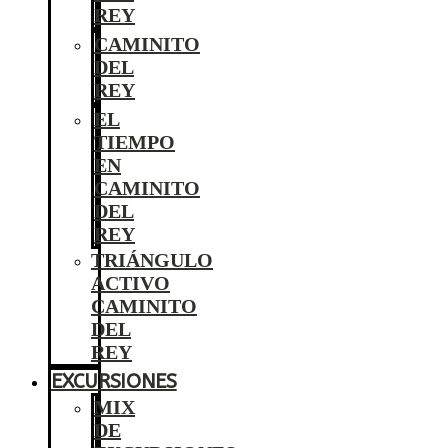
REY
CAMINITO
DEL
REY
EL
TIEMPO
EN
CAMINITO
DEL
REY
TRIÁNGULO
ACTIVO
CAMINITO
DEL
REY
EXCURSIONES
MIX
DE