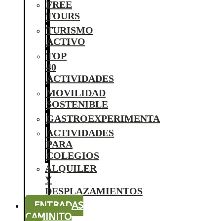
FREE
TOURS
TURISMO
ACTIVO
TOP
40
ACTIVIDADES
MOVILIDAD
SOSTENIBLE
GASTROEXPERIMENTA
ACTIVIDADES
PARA
COLEGIOS
ALQUILER
Y
DESPLAZAMIENTOS
ENTRADAS
CAMINITO