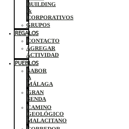
BUILDING
&
CORPORATIVOS
GRUPOS
REGALOS
CONTACTO
AGREGAR
ACTIVIDAD
PUEBLOS
SABOR
A
MÁLAGA
GRAN
SENDA
CAMINO
GEOLÓGICO
MALACITANO
CORREDOR