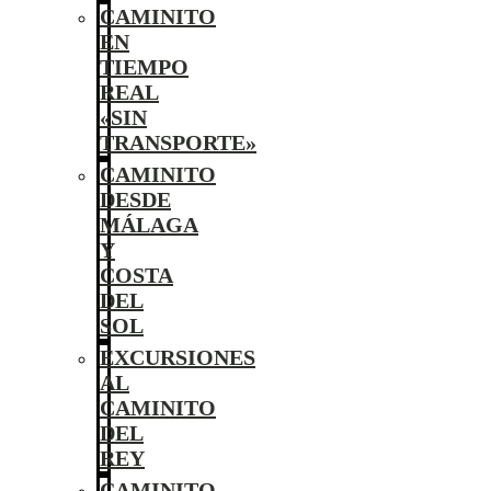
CAMINITO
EN
TIEMPO
REAL
«SIN
TRANSPORTE»
CAMINITO
DESDE
MÁLAGA
Y
COSTA
DEL
SOL
EXCURSIONES
AL
CAMINITO
DEL
REY
CAMINITO