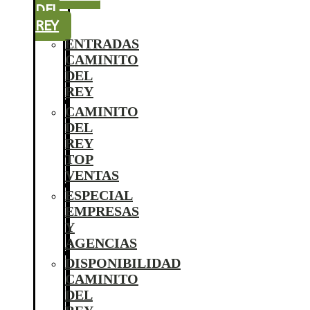
DEL
REY
ENTRADAS
CAMINITO
DEL
REY
CAMINITO
DEL
REY
TOP
VENTAS
ESPECIAL
EMPRESAS
Y
AGENCIAS
DISPONIBILIDAD
CAMINITO
DEL