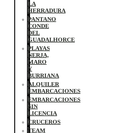
LA
HERRADURA
PANTANO
CONDE
DEL
GUADALHORCE
PLAYAS
NERJA,
MARO
Y
BURRIANA
ALQUILER
EMBARCACIONES
EMBARCACIONES
SIN
LICENCIA
CRUCEROS
TEAM