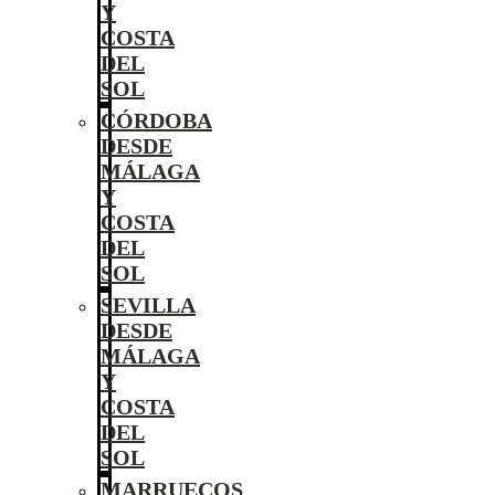
Y
COSTA
DEL
SOL
CÓRDOBA
DESDE
MÁLAGA
Y
COSTA
DEL
SOL
SEVILLA
DESDE
MÁLAGA
Y
COSTA
DEL
SOL
MARRUECOS