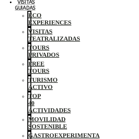
VISITAS
GUIADAS
ECO
EXPERIENCES
VISITAS
TEATRALIZADAS
TOURS
PRIVADOS
FREE
TOURS
TURISMO
ACTIVO
TOP
40
ACTIVIDADES
MOVILIDAD
SOSTENIBLE
GASTROEXPERIMENTA