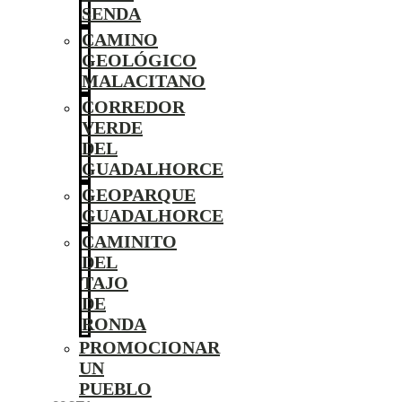
SENDA
CAMINO
GEOLÓGICO
MALACITANO
CORREDOR
VERDE
DEL
GUADALHORCE
GEOPARQUE
GUADALHORCE
CAMINITO
DEL
TAJO
DE
RONDA
PROMOCIONAR
UN
PUEBLO