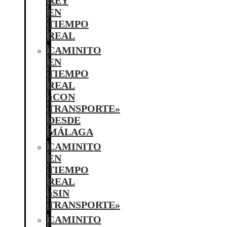
REY
EN
TIEMPO
REAL
CAMINITO
EN
TIEMPO
REAL
«CON
TRANSPORTE»
DESDE
MÁLAGA
CAMINITO
EN
TIEMPO
REAL
«SIN
TRANSPORTE»
CAMINITO