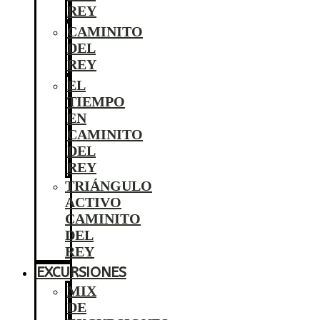
REY
CAMINITO
DEL
REY
EL
TIEMPO
EN
CAMINITO
DEL
REY
TRIÁNGULO
ACTIVO
CAMINITO
DEL
REY
EXCURSIONES
MIX
DE