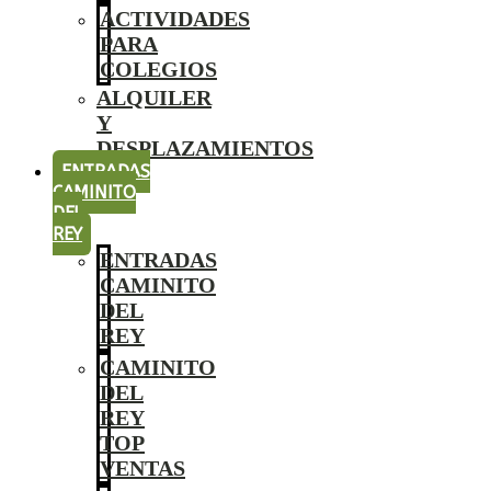
ACTIVIDADES
PARA
COLEGIOS
ALQUILER
Y
DESPLAZAMIENTOS
ENTRADAS
CAMINITO
DEL
REY
ENTRADAS
CAMINITO
DEL
REY
CAMINITO
DEL
REY
TOP
VENTAS