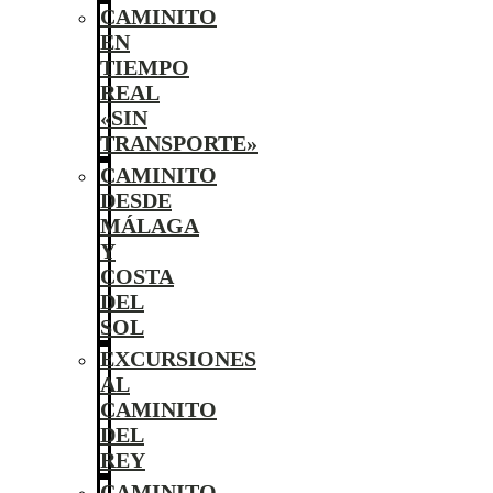
CAMINITO
EN
TIEMPO
REAL
«SIN
TRANSPORTE»
CAMINITO
DESDE
MÁLAGA
Y
COSTA
DEL
SOL
EXCURSIONES
AL
CAMINITO
DEL
REY
CAMINITO