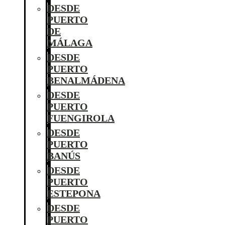
DESDE
PUERTO
DE
MÁLAGA
DESDE
PUERTO
BENALMÁDENA
DESDE
PUERTO
FUENGIROLA
DESDE
PUERTO
BANÚS
DESDE
PUERTO
ESTEPONA
DESDE
PUERTO