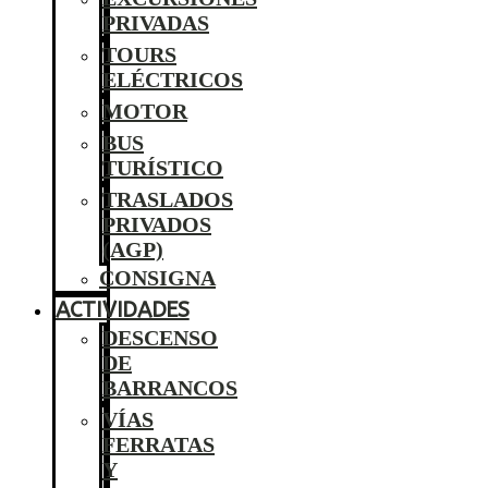
PRIVADAS
TOURS
ELÉCTRICOS
MOTOR
BUS
TURÍSTICO
TRASLADOS
PRIVADOS
(AGP)
CONSIGNA
ACTIVIDADES
DESCENSO
DE
BARRANCOS
VÍAS
FERRATAS
Y