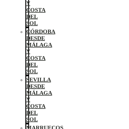
Y
COSTA
DEL
SOL
CÓRDOBA
DESDE
MÁLAGA
Y
COSTA
DEL
SOL
SEVILLA
DESDE
MÁLAGA
Y
COSTA
DEL
SOL
MARRUECOS