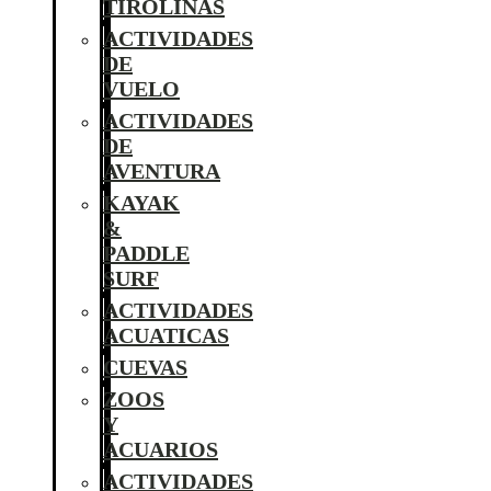
TIROLINAS
ACTIVIDADES
DE
VUELO
ACTIVIDADES
DE
AVENTURA
KAYAK
&
PADDLE
SURF
ACTIVIDADES
ACUATICAS
CUEVAS
ZOOS
Y
ACUARIOS
ACTIVIDADES