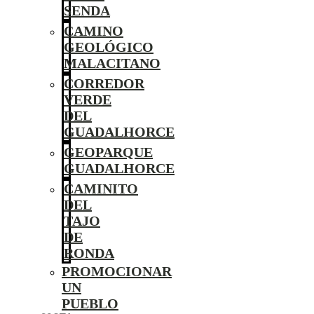
SENDA
CAMINO
GEOLÓGICO
MALACITANO
CORREDOR
VERDE
DEL
GUADALHORCE
GEOPARQUE
GUADALHORCE
CAMINITO
DEL
TAJO
DE
RONDA
PROMOCIONAR
UN
PUEBLO