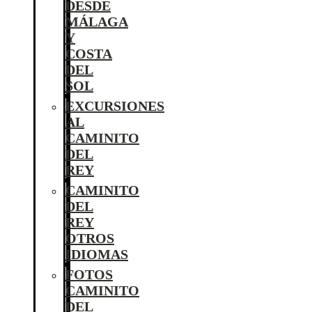
DESDE
MÁLAGA
Y
COSTA
DEL
SOL
EXCURSIONES
AL
CAMINITO
DEL
REY
CAMINITO
DEL
REY
OTROS
IDIOMAS
FOTOS
CAMINITO
DEL