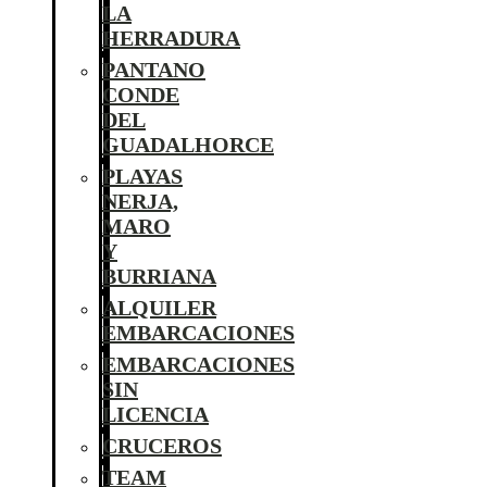
LA
HERRADURA
PANTANO
CONDE
DEL
GUADALHORCE
PLAYAS
NERJA,
MARO
Y
BURRIANA
ALQUILER
EMBARCACIONES
EMBARCACIONES
SIN
LICENCIA
CRUCEROS
TEAM