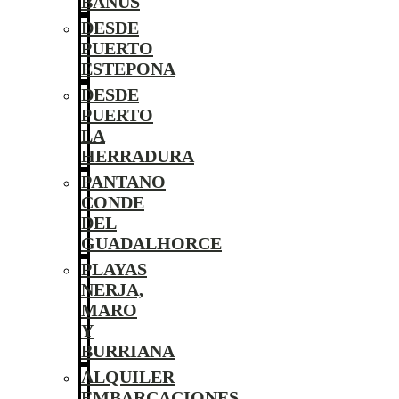
BANÚS
DESDE
PUERTO
ESTEPONA
DESDE
PUERTO
LA
HERRADURA
PANTANO
CONDE
DEL
GUADALHORCE
PLAYAS
NERJA,
MARO
Y
BURRIANA
ALQUILER
EMBARCACIONES