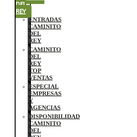
DEL
REY
ENTRADAS
CAMINITO
DEL
REY
CAMINITO
DEL
REY
TOP
VENTAS
ESPECIAL
EMPRESAS
Y
AGENCIAS
DISPONIBILIDAD
CAMINITO
DEL