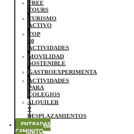
FREE
TOURS
TURISMO
ACTIVO
TOP
40
ACTIVIDADES
MOVILIDAD
SOSTENIBLE
GASTROEXPERIMENTA
ACTIVIDADES
PARA
COLEGIOS
ALQUILER
Y
DESPLAZAMIENTOS
ENTRADAS
CAMINITO