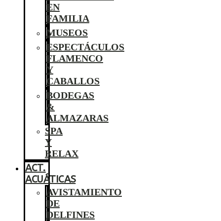
EN
FAMILIA
MUSEOS
ESPECTÁCULOS
FLAMENCO
Y
CABALLOS
BODEGAS
&
ALMAZARAS
SPA
Y
RELAX
ACT.
ACUÁTICAS
AVISTAMIENTO
DE
DELFINES