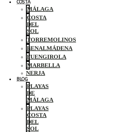
COSTA
MÁLAGA
COSTA
DEL
SOL
TORREMOLINOS
BENALMÁDENA
FUENGIROLA
MARBELLA
NERJA
BLOG
PLAYAS
DE
MÁLAGA
PLAYAS
COSTA
DEL
SOL