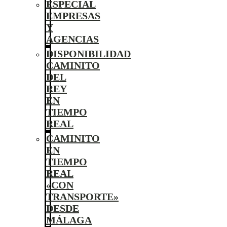
ESPECIAL
EMPRESAS
Y
AGENCIAS
DISPONIBILIDAD
CAMINITO
DEL
REY
EN
TIEMPO
REAL
CAMINITO
EN
TIEMPO
REAL
«CON
TRANSPORTE»
DESDE
MÁLAGA