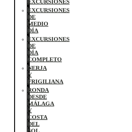
EXCURSIONES
EXCURSIONES
DE
MEDIO
DÍA
EXCURSIONES
DE
DÍA
COMPLETO
NERJA
Y
FRIGILIANA
RONDA
DESDE
MÁLAGA
Y
COSTA
DEL
SOL