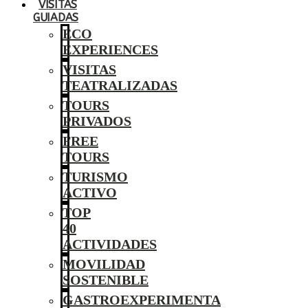
VISITAS
GUIADAS
ECO
EXPERIENCES
VISITAS
TEATRALIZADAS
TOURS
PRIVADOS
FREE
TOURS
TURISMO
ACTIVO
TOP
40
ACTIVIDADES
MOVILIDAD
SOSTENIBLE
GASTROEXPERIMENTA