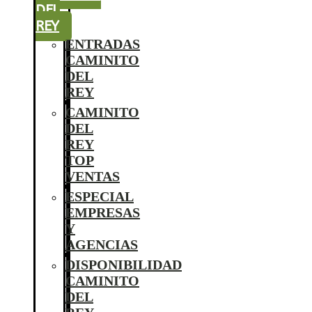
DEL
REY
ENTRADAS
CAMINITO
DEL
REY
CAMINITO
DEL
REY
TOP
VENTAS
ESPECIAL
EMPRESAS
Y
AGENCIAS
DISPONIBILIDAD
CAMINITO
DEL