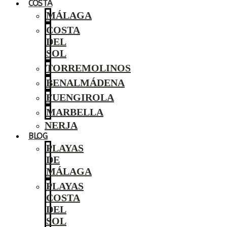
COSTA
MÁLAGA
COSTA
DEL
SOL
TORREMOLINOS
BENALMÁDENA
FUENGIROLA
MARBELLA
NERJA
BLOG
PLAYAS
DE
MÁLAGA
PLAYAS
COSTA
DEL
SOL