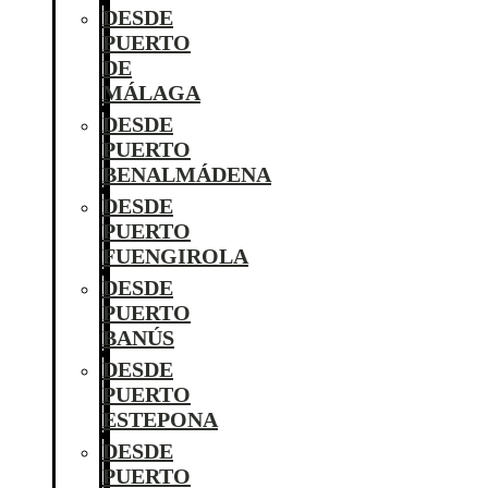
DESDE
PUERTO
DE
MÁLAGA
DESDE
PUERTO
BENALMÁDENA
DESDE
PUERTO
FUENGIROLA
DESDE
PUERTO
BANÚS
DESDE
PUERTO
ESTEPONA
DESDE
PUERTO