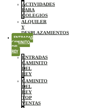
ACTIVIDADES
PARA
COLEGIOS
ALQUILER
Y
DESPLAZAMIENTOS
ENTRADAS
CAMINITO
DEL
REY
ENTRADAS
CAMINITO
DEL
REY
CAMINITO
DEL
REY
TOP
VENTAS