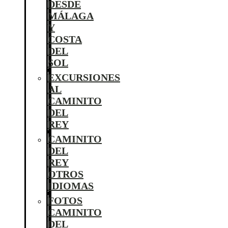
DESDE
MÁLAGA
Y
COSTA
DEL
SOL
EXCURSIONES
AL
CAMINITO
DEL
REY
CAMINITO
DEL
REY
OTROS
IDIOMAS
FOTOS
CAMINITO
DEL