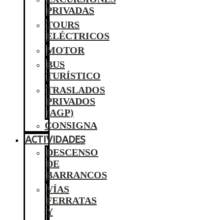
PRIVADAS
TOURS
ELÉCTRICOS
MOTOR
BUS
TURÍSTICO
TRASLADOS
PRIVADOS
(AGP)
CONSIGNA
ACTIVIDADES
DESCENSO
DE
BARRANCOS
VÍAS
FERRATAS
Y