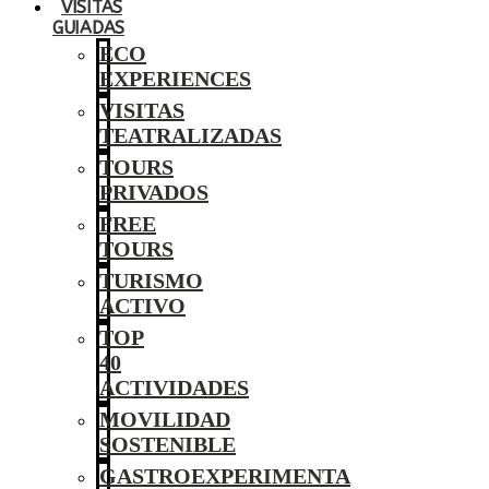
VISITAS
GUIADAS
ECO
EXPERIENCES
VISITAS
TEATRALIZADAS
TOURS
PRIVADOS
FREE
TOURS
TURISMO
ACTIVO
TOP
40
ACTIVIDADES
MOVILIDAD
SOSTENIBLE
GASTROEXPERIMENTA