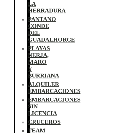
LA
HERRADURA
PANTANO
CONDE
DEL
GUADALHORCE
PLAYAS
NERJA,
MARO
Y
BURRIANA
ALQUILER
EMBARCACIONES
EMBARCACIONES
SIN
LICENCIA
CRUCEROS
TEAM