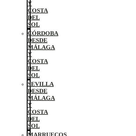
Y
COSTA
DEL
SOL
CÓRDOBA
DESDE
MÁLAGA
Y
COSTA
DEL
SOL
SEVILLA
DESDE
MÁLAGA
Y
COSTA
DEL
SOL
MARRUECOS