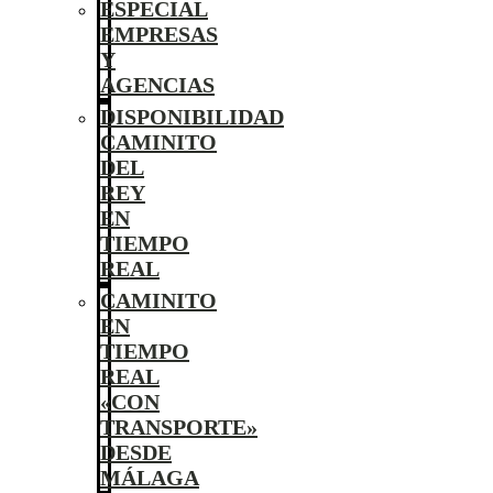
ESPECIAL
EMPRESAS
Y
AGENCIAS
DISPONIBILIDAD
CAMINITO
DEL
REY
EN
TIEMPO
REAL
CAMINITO
EN
TIEMPO
REAL
«CON
TRANSPORTE»
DESDE
MÁLAGA