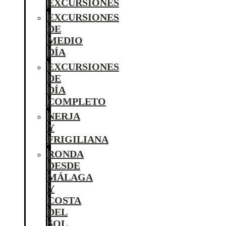
EXCURSIONES
EXCURSIONES
DE
MEDIO
DÍA
EXCURSIONES
DE
DÍA
COMPLETO
NERJA
Y
FRIGILIANA
RONDA
DESDE
MÁLAGA
Y
COSTA
DEL
SOL