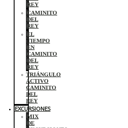
REY
CAMINITO
DEL
REY
EL
TIEMPO
EN
CAMINITO
DEL
REY
TRIÁNGULO
ACTIVO
CAMINITO
DEL
REY
EXCURSIONES
MIX
DE