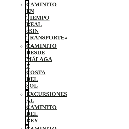
CAMINITO
EN
TIEMPO
REAL
«SIN
TRANSPORTE»
CAMINITO
DESDE
MÁLAGA
Y
COSTA
DEL
SOL
EXCURSIONES
AL
CAMINITO
DEL
REY
CAMINITO