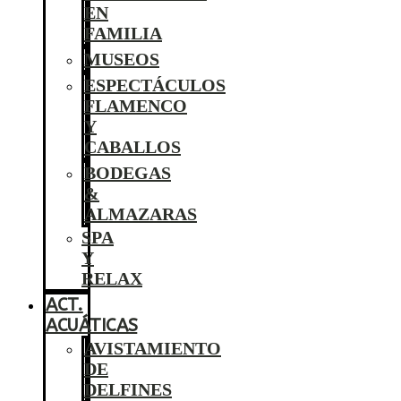
EN
FAMILIA
MUSEOS
ESPECTÁCULOS
FLAMENCO
Y
CABALLOS
BODEGAS
&
ALMAZARAS
SPA
Y
RELAX
ACT.
ACUÁTICAS
AVISTAMIENTO
DE
DELFINES