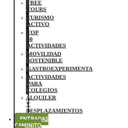
FREE
TOURS
TURISMO
ACTIVO
TOP
40
ACTIVIDADES
MOVILIDAD
SOSTENIBLE
GASTROEXPERIMENTA
ACTIVIDADES
PARA
COLEGIOS
ALQUILER
Y
DESPLAZAMIENTOS
ENTRADAS
CAMINITO