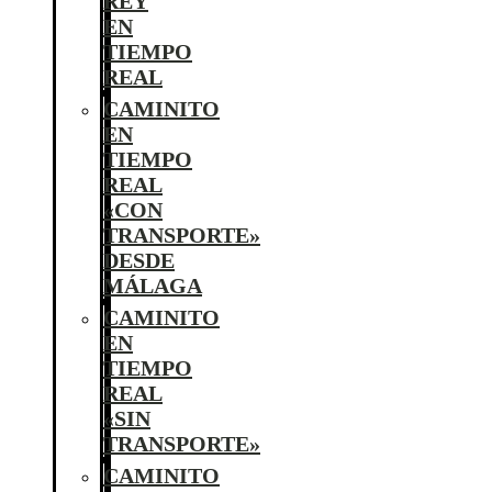
REY
EN
TIEMPO
REAL
CAMINITO
EN
TIEMPO
REAL
«CON
TRANSPORTE»
DESDE
MÁLAGA
CAMINITO
EN
TIEMPO
REAL
«SIN
TRANSPORTE»
CAMINITO