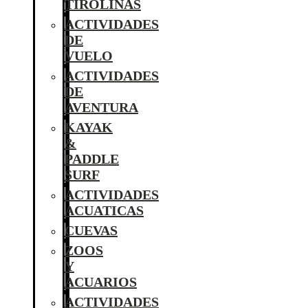
TIROLINAS
ACTIVIDADES
DE
VUELO
ACTIVIDADES
DE
AVENTURA
KAYAK
&
PADDLE
SURF
ACTIVIDADES
ACUATICAS
CUEVAS
ZOOS
Y
ACUARIOS
ACTIVIDADES