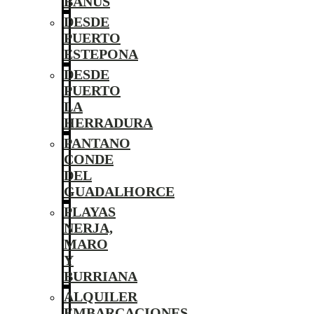
BANÚS
DESDE
PUERTO
ESTEPONA
DESDE
PUERTO
LA
HERRADURA
PANTANO
CONDE
DEL
GUADALHORCE
PLAYAS
NERJA,
MARO
Y
BURRIANA
ALQUILER
EMBARCACIONES