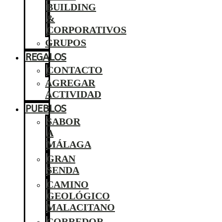
BUILDING
&
CORPORATIVOS
GRUPOS
REGALOS
CONTACTO
AGREGAR
ACTIVIDAD
PUEBLOS
SABOR
A
MÁLAGA
GRAN
SENDA
CAMINO
GEOLÓGICO
MALACITANO
CORREDOR