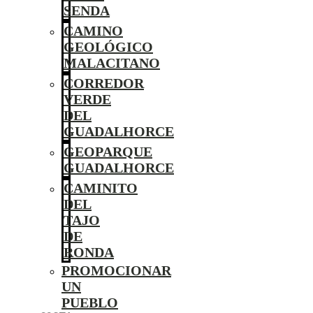
SENDA
CAMINO
GEOLÓGICO
MALACITANO
CORREDOR
VERDE
DEL
GUADALHORCE
GEOPARQUE
GUADALHORCE
CAMINITO
DEL
TAJO
DE
RONDA
PROMOCIONAR
UN
PUEBLO